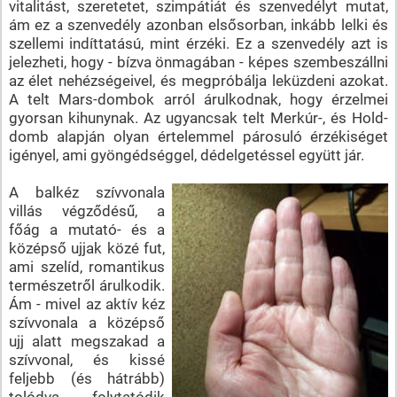
vitalitást, szeretetet, szimpátiát és szenvedélyt mutat,
ám ez a szenvedély azonban elsősorban, inkább lelki és
szellemi indíttatású, mint érzéki. Ez a szenvedély azt is
jelezheti, hogy - bízva önmagában - képes szembeszállni
az élet nehézségeivel, és megpróbálja leküzdeni azokat.
A telt Mars-dombok arról árulkodnak, hogy érzelmei
gyorsan kihunynak. Az ugyancsak telt Merkúr-, és Hold-
domb alapján olyan értelemmel párosuló érzékiséget
igényel, ami gyöngédséggel, dédelgetéssel együtt jár.
A balkéz szívvonala
villás végződésű, a
főág a mutató- és a
középső ujjak közé fut,
ami szelíd, romantikus
természetről árulkodik.
Ám - mivel az aktív kéz
szívvonala a középső
ujj alatt megszakad a
szívvonal, és kissé
feljebb (és hátrább)
tolódva folytatódik