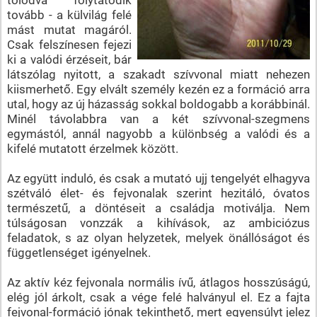
tovább - a külvilág felé
mást mutat magáról.
Csak felszínesen fejezi
ki a valódi érzéseit, bár
látszólag nyitott, a szakadt szívvonal miatt nehezen
kiismerhető. Egy elvált személy kezén ez a formáció arra
utal, hogy az új házasság sokkal boldogabb a korábbinál.
Minél távolabbra van a két szívvonal-szegmens
egymástól, annál nagyobb a különbség a valódi és a
kifelé mutatott érzelmek között.
Az együtt induló, és csak a mutató ujj tengelyét elhagyva
szétváló élet- és fejvonalak szerint hezitáló, óvatos
természetű, a döntéseit a családja motiválja. Nem
túlságosan vonzzák a kihívások, az ambiciózus
feladatok, s az olyan helyzetek, melyek önállóságot és
függetlenséget igényelnek.
Az aktív kéz fejvonala normális ívű, átlagos hosszúságú,
elég jól árkolt, csak a vége felé halványul el. Ez a fajta
fejvonal-formáció jónak tekinthető, mert egyensúlyt jelez