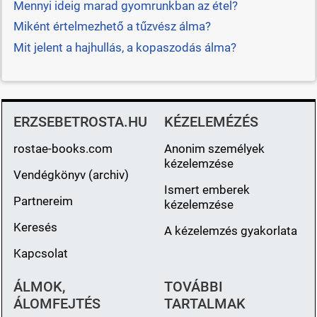
Mennyi ideig marad gyomrunkban az étel?
Miként értelmezhető a tűzvész álma?
Mit jelent a hajhullás, a kopaszodás álma?
ERZSEBETROSTA.HU
KÉZELEMÉZÉS
rostae-books.com
Anonim személyek
kézelemzése
Vendégkönyv (archiv)
Ismert emberek
Partnereim
kézelemzése
Keresés
A kézelemzés gyakorlata
Kapcsolat
ÁLMOK,
TOVÁBBI
ÁLOMFEJTÉS
TARTALMAK