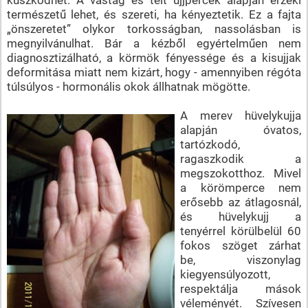
természetű lehet, és szereti, ha kényeztetik. Ez a fajta
„önszeretet” olykor torkosságban, nassolásban is
megnyilvánulhat. Bár a kézből egyértelműen nem
diagnosztizálható, a körmök fényessége és a kisujjak
deformitása miatt nem kizárt, hogy - amennyiben régóta
túlsúlyos - hormonális okok állhatnak mögötte.
A merev hüvelykujja
alapján óvatos,
tartózkodó,
ragaszkodik a
megszokotthoz. Mivel
a körömperce nem
erősebb az átlagosnál,
és hüvelykujj a
tenyérrel körülbelül 60
fokos szöget zárhat
be, viszonylag
kiegyensúlyozott,
respektálja mások
véleményét. Szívesen