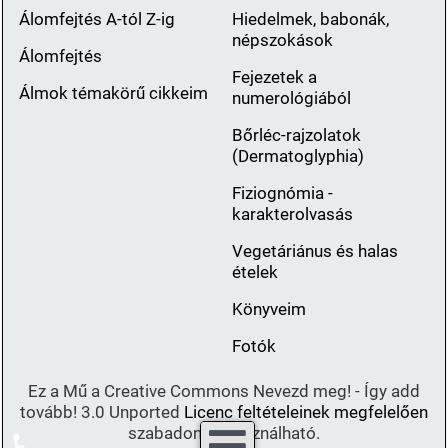
Álomfejtés A-tól Z-ig
Hiedelmek, babonák,
népszokások
Álomfejtés
Fejezetek a
Álmok témakörű cikkeim
numerológiából
Bőrléc-rajzolatok
(Dermatoglyphia)
Fiziognómia -
karakterolvasás
Vegetáriánus és halas
ételek
Könyveim
Fotók
Ez a Mű a Creative Commons Nevezd meg! - Így add
tovább! 3.0 Unported
Licenc feltételeinek megfelelően
szabadon felhasználható.