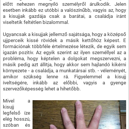
előtt nehezen megnyíló személyről árulkodik. Jelen
esetben inkább ez utóbbi a valószínűbb, vagyis az, hogy
a kisujjak gazdája csak a barátai, a családja iránt
viseltetik feltétlen bizalommal.
Ugyancsak a kisujjak jellemző sajátsága, hogy a középső
ujjperceik kissé rövidek a másik kettőhöz képest. E
formációnak többféle értelmezése létezik, de egyik sem
igazán pozitív. Az egyik szerint az ilyen személlyel az a
probléma, hogy képtelen a dolgokat megszervezni, a
másik pedig azt állítja, hogy akkor sem hajlandó kikérni
környezete - a családja, a munkatársai stb. - véleményét,
amikor szükség lenne rá. Figyelemmel a kisujj
íveltségére, inkább az előbbi, vagyis a gyenge
szervezőképesség lehet a hihetőbb.
Mivel a
kisujj
legfelső íze
elég hosszú,
szóban és