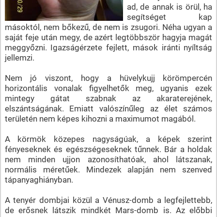
ad, de annak is örül, ha
segítséget kap
másoktól, nem bőkezű, de nem is zsugori. Néha ugyan a
saját feje után megy, de azért legtöbbször hagyja magát
meggyőzni. Igazságérzete fejlett, mások iránti nyíltság
jellemzi.
Nem jó viszont, hogy a hüvelykujj körömpercén
horizontális vonalak figyelhetők meg, ugyanis ezek
mintegy gátat szabnak az akaraterejének,
elszántságának. Emiatt valószínűleg az élet számos
területén nem képes kihozni a maximumot magából.
A körmök közepes nagyságúak, a képek szerint
fényeseknek és egészségeseknek tűnnek. Bár a holdak
nem minden ujjon azonosíthatóak, ahol látszanak,
normális méretűek. Mindezek alapján nem szenved
tápanyaghiányban.
A tenyér dombjai közül a Vénusz-domb a legfejlettebb,
de erősnek látszik mindkét Mars-domb is. Az előbbi