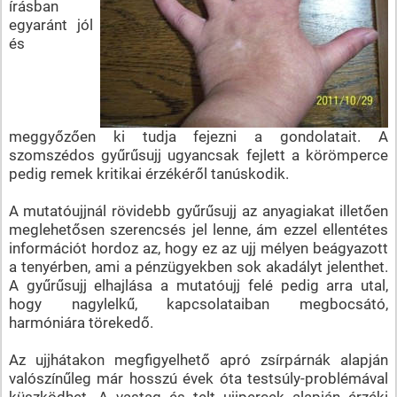
írásban
egyaránt jól
és
meggyőzően ki tudja fejezni a gondolatait. A
szomszédos gyűrűsujj ugyancsak fejlett a körömperce
pedig remek kritikai érzékéről tanúskodik.
A mutatóujjnál rövidebb gyűrűsujj az anyagiakat illetően
meglehetősen szerencsés jel lenne, ám ezzel ellentétes
információt hordoz az, hogy ez az ujj mélyen beágyazott
a tenyérben, ami a pénzügyekben sok akadályt jelenthet.
A gyűrűsujj elhajlása a mutatóujj felé pedig arra utal,
hogy nagylelkű, kapcsolataiban megbocsátó,
harmóniára törekedő.
Az ujjhátakon megfigyelhető apró zsírpárnák alapján
valószínűleg már hosszú évek óta testsúly-problémával
küszködhet. A vastag és telt ujjpercek alapján érzéki