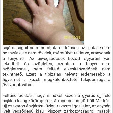
sajátosságait sem mutatják markánsan, az ujjak se nem
hosszúak, se nem rövidek, méretüket tekintve, arányosak
a tenyérrel. Az ujjvégződések között egyaránt van
lekerített és szögletes, azonban a tenyér sem
szögletesnek, sem felfelé elkeskenyedőnek nem
tekinthető. Ezért a tipizálás helyett érdemesebb a
figyelmet a kezek megkülönböztető tulajdonságaira
összpontosítani.
Feltűnő például, hogy mindkét kézen a gyűrűs ujj felé
hajlik a kisujj körömperce. A markánsan görbült Merkúr-
ujj csavaros észjárást, üzleti ravaszságot jelez, az enyhén
ívelt végződésű kisujj viszont zárkózottságról, mások