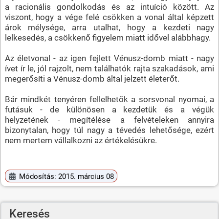
a racionális gondolkodás és az intuíció között. Az
viszont, hogy a vége felé csökken a vonal által képzett
árok mélysége, arra utalhat, hogy a kezdeti nagy
lelkesedés, a csökkenő figyelem miatt idővel alábbhagy.
Az életvonal - az igen fejlett Vénusz-domb miatt - nagy
ívet ír le, jól rajzolt, nem találhatók rajta szakadások, ami
megerősíti a Vénusz-domb által jelzett életerőt.
Bár mindkét tenyéren fellelhetők a sorsvonal nyomai, a
futásuk - de különösen a kezdetük és a végük
helyzetének - megítélése a felvételeken annyira
bizonytalan, hogy túl nagy a tévedés lehetősége, ezért
nem mertem vállalkozni az értékelésükre.
Módosítás: 2015. március 08
Keresés