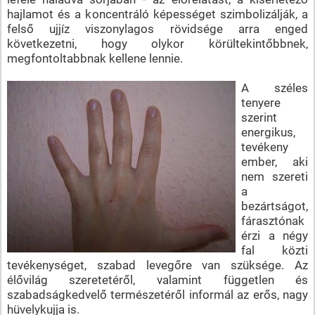
hajlamot és a koncentráló képességet szimbolizálják, a
felső ujjíz viszonylagos rövidsége arra enged
következetni, hogy olykor körültekintőbbnek,
megfontoltabbnak kellene lennie.
A széles
tenyere
szerint
energikus,
tevékeny
ember, aki
nem szereti
a
bezártságot,
fárasztónak
érzi a négy
fal közti
tevékenységet, szabad levegőre van szüksége. Az
élővilág szeretetéről, valamint független és
szabadságkedvelő természetéről informál az erős, nagy
hüvelykujja is.