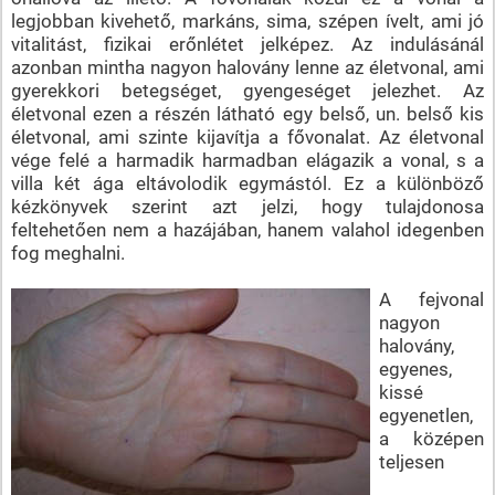
legjobban kivehető, markáns, sima, szépen ívelt, ami jó
vitalitást, fizikai erőnlétet jelképez. Az indulásánál
azonban mintha nagyon halovány lenne az életvonal, ami
gyerekkori betegséget, gyengeséget jelezhet. Az
életvonal ezen a részén látható egy belső, un. belső kis
életvonal, ami szinte kijavítja a fővonalat. Az életvonal
vége felé a harmadik harmadban elágazik a vonal, s a
villa két ága eltávolodik egymástól. Ez a különböző
kézkönyvek szerint azt jelzi, hogy tulajdonosa
feltehetően nem a hazájában, hanem valahol idegenben
fog meghalni.
A fejvonal
nagyon
halovány,
egyenes,
kissé
egyenetlen,
a középen
teljesen