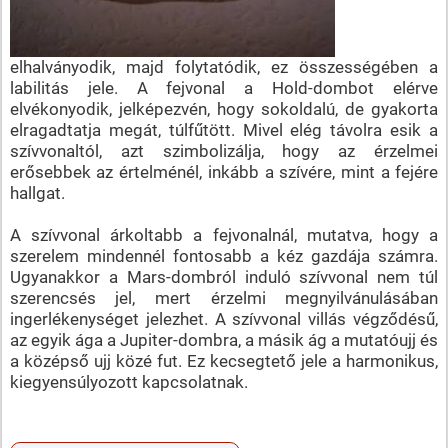
elhalványodik, majd folytatódik, ez összességében a
labilitás jele. A fejvonal a Hold-dombot elérve
elvékonyodik, jelképezvén, hogy sokoldalú, de gyakorta
elragadtatja megát, túlfűtött. Mivel elég távolra esik a
szívvonaltól, azt szimbolizálja, hogy az érzelmei
erősebbek az értelménél, inkább a szívére, mint a fejére
hallgat.
A szívvonal árkoltabb a fejvonalnál, mutatva, hogy a
szerelem mindennél fontosabb a kéz gazdája számra.
Ugyanakkor a Mars-dombról induló szívvonal nem túl
szerencsés jel, mert érzelmi megnyilvánulásában
ingerlékenységet jelezhet. A szívvonal villás végződésű,
az egyik ága a Jupiter-dombra, a másik ág a mutatóujj és
a középső ujj közé fut. Ez kecsegtető jele a harmonikus,
kiegyensúlyozott kapcsolatnak.