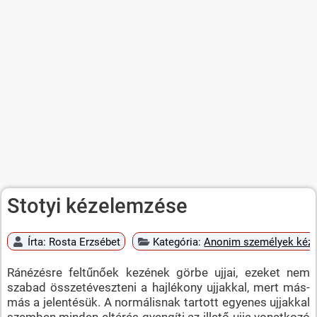
Stotyi kézelemzése
Írta:
Rosta Erzsébet
Kategória:
Anonim személyek kéz
Ránézésre feltűnőek kezének görbe ujjai, ezeket nem
szabad összetéveszteni a hajlékony ujjakkal, mert más-
más a jelentésük. A normálisnak tartott egyenes ujjakkal
szemben minden eltérés gyengíti az illető ujja vonatkozó