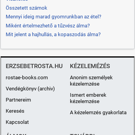
Összetett számok
Mennyi ideig marad gyomrunkban az étel?
Miként értelmezhető a tűzvész álma?
Mit jelent a hajhullás, a kopaszodás álma?
ERZSEBETROSTA.HU
KÉZELEMÉZÉS
rostae-books.com
Anonim személyek
kézelemzése
Vendégkönyv (archiv)
Ismert emberek
Partnereim
kézelemzése
Keresés
A kézelemzés gyakorlata
Kapcsolat