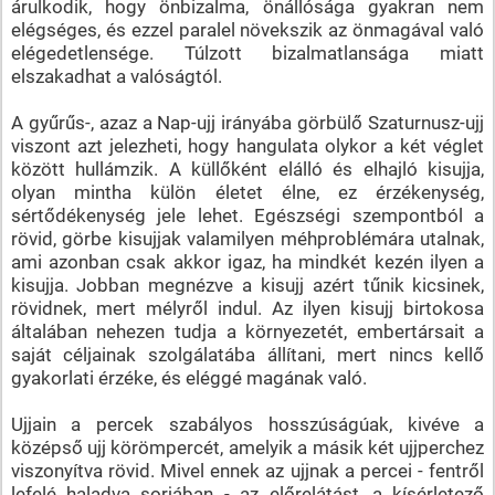
árulkodik, hogy önbizalma, önállósága gyakran nem
elégséges, és ezzel paralel növekszik az önmagával való
elégedetlensége. Túlzott bizalmatlansága miatt
elszakadhat a valóságtól.
A gyűrűs-, azaz a Nap-ujj irányába görbülő Szaturnusz-ujj
viszont azt jelezheti, hogy hangulata olykor a két véglet
között hullámzik. A küllőként elálló és elhajló kisujja,
olyan mintha külön életet élne, ez érzékenység,
sértődékenység jele lehet. Egészségi szempontból a
rövid, görbe kisujjak valamilyen méhproblémára utalnak,
ami azonban csak akkor igaz, ha mindkét kezén ilyen a
kisujja. Jobban megnézve a kisujj azért tűnik kicsinek,
rövidnek, mert mélyről indul. Az ilyen kisujj birtokosa
általában nehezen tudja a környezetét, embertársait a
saját céljainak szolgálatába állítani, mert nincs kellő
gyakorlati érzéke, és eléggé magának való.
Ujjain a percek szabályos hosszúságúak, kivéve a
középső ujj körömpercét, amelyik a másik két ujjperchez
viszonyítva rövid. Mivel ennek az ujjnak a percei - fentről
lefelé haladva sorjában - az előrelátást, a kísérletező