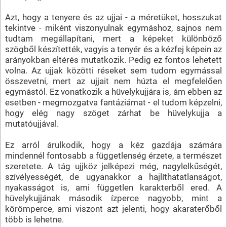
Azt, hogy a tenyere és az ujjai - a méretüket, hosszukat
tekintve - miként viszonyulnak egymáshoz, sajnos nem
tudtam megállapítani, mert a képeket különböző
szögből készítették, vagyis a tenyér és a kézfej képein az
arányokban eltérés mutatkozik. Pedig ez fontos lehetett
volna. Az ujjak közötti réseket sem tudom egymással
összevetni, mert az ujjait nem húzta el megfelelően
egymástól. Ez vonatkozik a hüvelykujjára is, ám ebben az
esetben - megmozgatva fantáziámat - el tudom képzelni,
hogy elég nagy szöget zárhat be hüvelykujja a
mutatóujjával.
Ez arról árulkodik, hogy a kéz gazdája számára
mindennél fontosabb a függetlenség érzete, a természet
szeretete. A tág ujjköz jelképezi még, nagylelkűségét,
szívélyességét, de ugyanakkor a hajlíthatatlanságot,
nyakasságot is, ami független karakterből ered. A
hüvelykujjának második ízperce nagyobb, mint a
körömperce, ami viszont azt jelenti, hogy akaraterőből
több is lehetne.