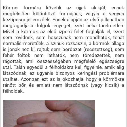
Körmei formára követik az ujjak alakját, ennek
megfelelően különböző formájúak, vagyis a vegyes
kéztípusra jellemzőek. Ennek alapján az első pillanatban
megragadja a dolgok lényegét, ezért néha türelmetlen.
Mivel a körmök az első ízperc felét foglalják el, ezért
sem rövidnek, sem hosszúnak nem mondhatók, tehát
normális méretűek, a színük rózsaszín, a körmök állaga
is jónak néz ki, rajtuk sem bordázat (recézettség), sem
fehér foltok nem láthatók, nem töredezettek, nem
rágottak, ami összességében megfelelő egészségre
utal. Talán egyedül a félholdakra kell figyelnie, amik alig
látszódnak, ez ugyanis bizonyos keringési problémára
utalhat. Azonban ezt az is okozhatja, hogy a körmökre
ránőtt bőr, és emiatt nem látszódnak (vagy kicsik) a
félholdak.