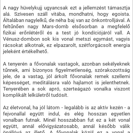
A nagy hüvelykujj ugyancsak ezt a jellemzést támasztja
alá. Szívesen száll vitába, mondhatni, hogy egoista.
Általában nagylelkű, de néha baj van az önkontrolljával. A
feltűnően nagy Mars-domb elsősorban a megfelelő
fizikai erőnlétéről és a test jó kondíciójáról vall. A
Vénusz-dombon sok kis vonal metszi egymást, vagyis
rácsokat alkotnak, ez elpazarolt, szétforgácsolt energia
jeleként értékelhető.
A tenyerén a fővonalak vastagok, azonban sekélyeknek
tűnnek, ami bizonyos figyelmetlenség, szórakozottság
jele, de a vastag, jól árkolt fővonalak remek szellemi
képességet, meditálásra való hajlamot is jelenthetnek.
Tenyerében a sok apró, szerteágazó vonalka viszont
komplikált lelkületről tudósít.
Az életvonal, ha jól látom - legalább is az aktív kezén - a
fejvonallal együtt indul, és elég hosszan egyetlen
vonalban futnak. Minél hosszabban fut ez a két vonal
együtt, annál elővigyázatosabb, annál később válik
önállóvá az illető. A fővonalak közül ez a vonal a