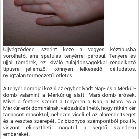
Ujjvégződései szerint keze a vegyes kéztípusba
sorolható, ami spatulás tenyérrel párosul. Tenyere és
ujjai tömörek, ez kiváló tulajdonságokkal rendelkező
típusra jellemző, könnyen lelkesedő, céltudatos,
nyugtalan természetű, ötletes.
A tenyér dombjai közül az egybeolvadt Nap- és a Merkúr-
domb valamint a Merkúr-ujj alatti Mars-domb erősek.
Mivel a fentiek szerint a tenyerén a Nap, a Mars és a
Merkúr erői dominálnak, valószínűsíthető, hogy ritkán kér
tanácsot másoktól, nehezen viseli el az alárendeltséget
és a vesztes szerepét. Ez bizonyos szempontból pozitív,
viszont elijesztheti magától a segítő szándékú
embereket.