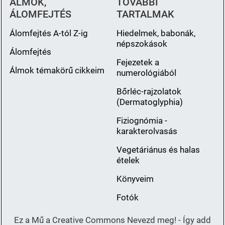
ÁLMOK,
TOVÁBBI
ÁLOMFEJTÉS
TARTALMAK
Álomfejtés A-tól Z-ig
Hiedelmek, babonák,
népszokások
Álomfejtés
Fejezetek a
Álmok témakörű cikkeim
numerológiából
Bőrléc-rajzolatok
(Dermatoglyphia)
Fiziognómia -
karakterolvasás
Vegetáriánus és halas
ételek
Könyveim
Fotók
Ez a Mű a Creative Commons Nevezd meg! - Így add