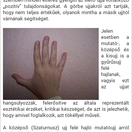
„pozitív” tulajdonságokat. A görbe ujjakról azt tartják,
hogy nem teljes értékűek, olyanok mintha a másik ujjtól
várnának segítséget.
Jelen
esetben a
mutató-, a
középső és
a kisujj is a
gyűrűsujj
felé
hajlanak,
vagyis ezt
az ujjat
hangsúlyozzák, felerősítve az általa reprezentált
esztétikai érzéket, kritikai készséget, de azt is jelezhetik,
hogy amivel foglalkozik, azt tökéllyel műveli.
A középső (Szaturnusz) ujj felé hajló mutatóujj arról