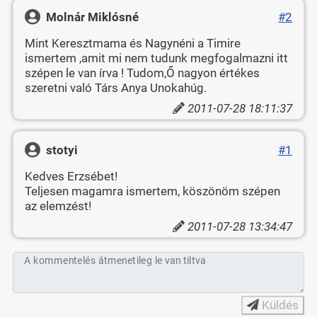
Molnár Miklósné
#2
Mint Keresztmama és Nagynéni a Timire
ismertem ,amit mi nem tudunk megfogalmazni itt
szépen le van írva ! Tudom,Ő nagyon értékes
szeretni való Társ Anya Unokahúg.
2011-07-28 18:11:37
stotyi
#1
Kedves Erzsébet!
Teljesen magamra ismertem, köszönöm szépen
az elemzést!
2011-07-28 13:34:47
A kommentelés átmenetileg le van tiltva
Küldés