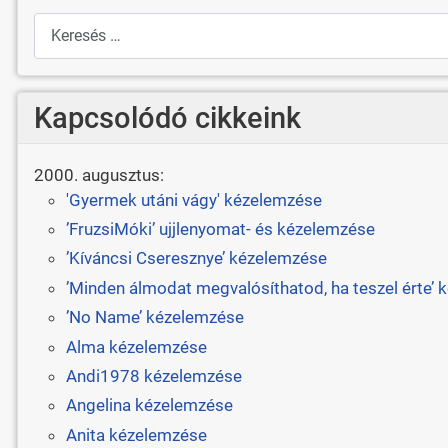
Keresés
Kapcsolódó cikkeink
2000. augusztus:
'Gyermek utáni vágy' kézelemzése
’FruzsiMóki’ ujjlenyomat- és kézelemzése
’Kíváncsi Cseresznye’ kézelemzése
’Minden álmodat megvalósíthatod, ha teszel érte’
’No Name’ kézelemzése
Alma kézelemzése
Andi1978 kézelemzése
Angelina kézelemzése
Anita kézelemzése