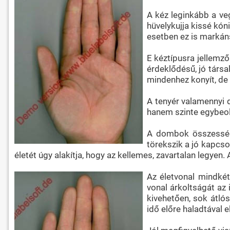
A kéz leginkább a veg
hüvelykujja kissé kóni
esetben ez is marká
E kéztípusra jellemz
érdeklődésű, jó társa
mindenhez konyít, de
A tenyér valamennyi do
hanem szinte egybeo
A dombok összességü
törekszik a jó kapcso
életét úgy alakítja, hogy az kellemes, zavartalan legyen
Az életvonal mindkét
vonal árkoltságát az 
kivehetően, sok átlós
idő előre haladtával 