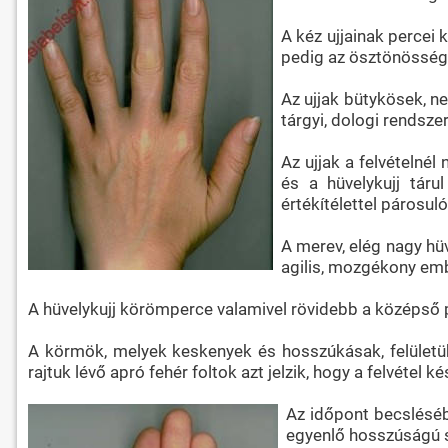
A kéz ujjainak percei 
pedig az ösztönösségr
Az ujjak bütykösek, n
tárgyi, dologi rendszer
Az ujjak a felvételnél
és a hüvelykujj táru
értékítélettel párosul
A merev, elég nagy hüv
agilis, mozgékony emb
A hüvelykujj körömperce valamivel rövidebb a középső pe
A körmök, melyek keskenyek és hosszúkásak, felületük 
rajtuk lévő apró fehér foltok azt jelzik, hogy a felvétel 
Az időpont becsléséb
egyenlő hosszúságú sz