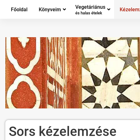
Vegetáriánus
Főoldal
Könyveim
Kézelem
és halas ételek
Sors kézelemzése