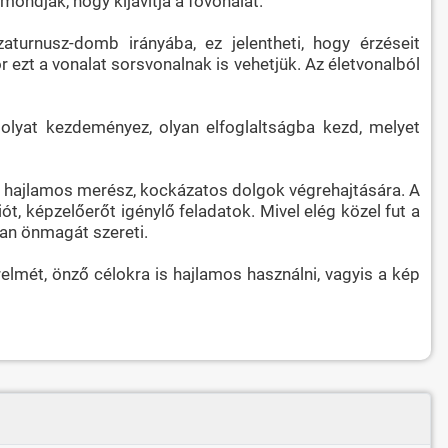
 mondják, hogy kijavítja a fővonalat.
zaturnusz-domb irányába, ez jelentheti, hogy érzéseit
 ezt a vonalat sorsvonalnak is vehetjük. Az életvonalból
 olyat kezdeményez, olyan elfoglaltságba kezd, melyet
ogy hajlamos merész, kockázatos dolgok végrehajtására. A
iót, képzelőerőt igénylő feladatok. Mivel elég közel fut a
rban önmagát szereti.
elmét, önző célokra is hajlamos használni, vagyis a kép