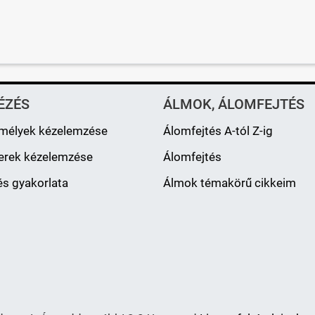
ÉZÉS
ÁLMOK, ÁLOMFEJTÉS
mélyek kézelemzése
Álomfejtés A-tól Z-ig
erek kézelemzése
Álomfejtés
s gyakorlata
Álmok témakörű cikkeim