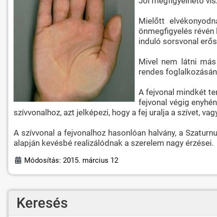
Jól megfigyelhető visz
Mielőtt elvékonyodna
önmegfigyelés révén k
induló sorsvonal erős
Mivel nem látni más 
rendes foglalkozásán 
A fejvonal mindkét te
fejvonal végig enyhén 
szívvonalhoz, azt jelképezi, hogy a fej uralja a szívet, 
A szívvonal a fejvonalhoz hasonlóan halvány, a Szaturn
alapján kevésbé realizálódnak a szerelem nagy érzései.
Módosítás: 2015. március 12
Keresés