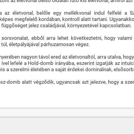
ont az életvonal belső oldalán futó kis életvonal, amiről azt
 az életvonal, belőle egy mellékvonal indul felfelé a S
épes megfelelő kordában, kontroll alatt tartani. Ugyanakkor
 függőséget jelez családjával, környezetével kapcsolatban.
sorsvonalat, ebből arra lehet következtetni, hogy valami
túl, életpályájával párhuzamosan végez.
nyerében nagyon távol ered az életvonaltól, arra utalva, h
ível lefelé a Hold-domb irányába, eszerint izgatják az intuíc
vagyis a szerelmi életében a saját érdekei dominálnak, elsőso
usz-domb alatt végződik, ugyancsak azt jelezve, hogy a szer