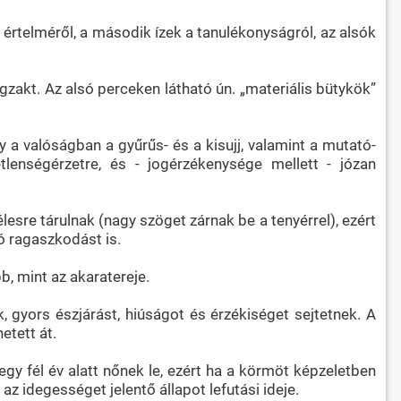
 értelméről, a második ízek a tanulékonyságról, az alsók
gzakt. Az alsó perceken látható ún. „materiális bütykök”
gy a valóságban a gyűrűs- és a kisujj, valamint a mutató-
tlenségérzetre, és - jogérzékenysége mellett - józan
lesre tárulnak (nagy szöget zárnak be a tenyérrel), ezért
ó ragaszkodást is.
b, mint az akaratereje.
 gyors észjárást, hiúságot és érzékiséget sejtetnek. A
etett át.
gy fél év alatt nőnek le, ezért ha a körmöt képzeletben
 idegességet jelentő állapot lefutási ideje.