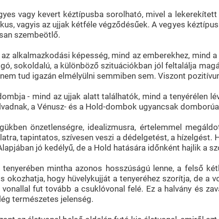
yes vagy kevert kéztípusba sorolható, mivel a lekerekített
kus, vagyis az ujjak kétféle végződésűek. A vegyes kéztípusn
nsan szembeötlő.
ő az alkalmazkodási képesség, mind az emberekhez, mind a
lgó, sokoldalú, a különböző szituációkban jól feltalálja magá
 nem tud igazán elmélyülni semmiben sem. Viszont pozitív
mbja - mind az ujjak alatt találhatók, mind a tenyérélen lév
lvadnak, a Vénusz- és a Hold-dombok ugyancsak domborúa
kben önzetlenségre, idealizmusra, értelemmel megáldott 
latra, tapintatos, szívesen veszi a dédelgetést, a hízelgést
. Alapjában jó kedélyű, de a Hold hatására időnként hajlik a 
 tenyerében mintha azonos hosszúságú lenne, a felső kéthar
is okozhatja, hogy hüvelykujját a tenyeréhez szorítja, de a 
 vonallal fut tovább a csuklóvonal felé. Ez a halvány és z
elég természetes jelenség.