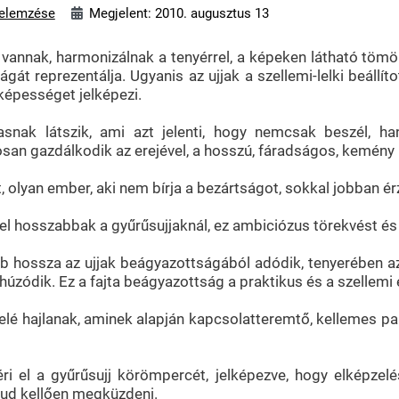
elemzése
Megjelent: 2010. augusztus 13
annak, harmonizálnak a tenyérrel, a képeken látható tömör, 
ágát reprezentálja. Ugyanis az ujjak a szellemi-lelki beállít
 képességet jelképezi.
asnak látszik, ami azt jelenti, hogy nemcsak beszél, h
san gazdálkodik az erejével, a hosszú, fáradságos, kemény
t, olyan ember, aki nem bírja a bezártságot, sokkal jobban 
el hosszabbak a gyűrűsujjaknál, ez ambiciózus törekvést és 
 hossza az ujjak beágyazottságából adódik, tenyerében az uj
g húzódik. Ez a fajta beágyazottság a praktikus és a szellemi
felé hajlanak, aminek alapján kapcsolatteremtő, kellemes pa
ri el a gyűrűsujj körömpercét, jelképezve, hogy elképzelése
ud kellően megküzdeni.