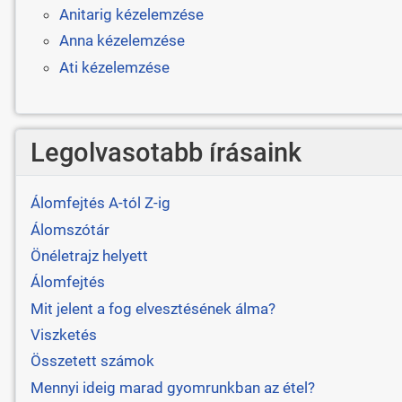
Anitarig kézelemzése
Anna kézelemzése
Ati kézelemzése
Legolvasotabb írásaink
Álomfejtés A-tól Z-ig
Álomszótár
Önéletrajz helyett
Álomfejtés
Mit jelent a fog elvesztésének álma?
Viszketés
Összetett számok
Mennyi ideig marad gyomrunkban az étel?