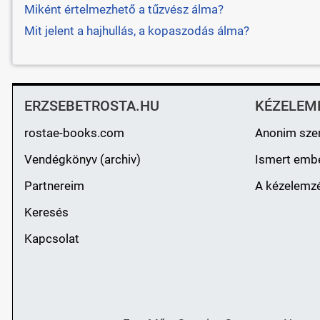
Miként értelmezhető a tűzvész álma?
Mit jelent a hajhullás, a kopaszodás álma?
ERZSEBETROSTA.HU
KÉZELEM
rostae-books.com
Anonim sze
Vendégkönyv (archiv)
Ismert emb
Partnereim
A kézelemzé
Keresés
Kapcsolat