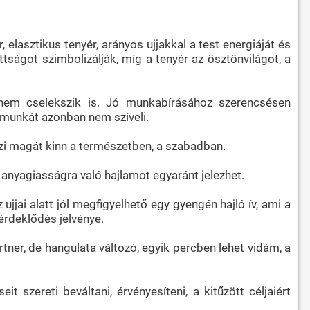
elasztikus tenyér, arányos ujjakkal a test energiáját és
ottságot szimbolizálják, míg a tenyér az ösztönvilágot, a
anem cselekszik is. Jó munkabírásához szerencsésen
 munkát azonban nem szíveli.
érzi magát kinn a természetben, a szabadban.
anyagiasságra való hajlamot egyaránt jelezhet.
jai alatt jól megfigyelhető egy gyengén hajló ív, ami a
 érdeklődés jelvénye.
rtner, de hangulata változó, egyik percben lehet vidám, a
it szereti beváltani, érvényesíteni, a kitűzött céljaiért