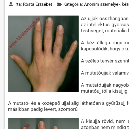
Írta:
Rosta Erzsébet
Kategória:
Anonim személyek kéz
Az ujjak összhangban v
az intellektus gyorsas
testiséget, materiális
A kéz állaga rugalm
kapcsolódik, hogy oko
A széles tenyér szerin
A mutatóujjak valamiv
A mutatóujjak nagyobb
mutatóujjtól a kisujji
A mutató- és a középső ujjai alig láthatóan a gyűrűsujj 
másikban pedig levert, szomorú.
A kisujja rövid, nem é
azonban nem mindig t