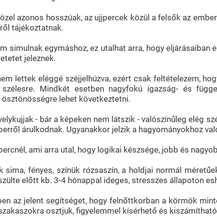
közel azonos hosszúak, az ujjpercek közül a felsők az ember
ől tájékoztatnak.
em simulnak egymáshoz, ez utalhat arra, hogy eljárásaiban e
etetet jeleznek.
 nem lettek eléggé széjjelhúzva, ezért csak feltételezem, ho
l szélesre. Mindkét esetben nagyfokú igazság- és függe
ó ösztönösségre lehet következtetni.
elykujjak - bár a képeken nem látszik - valószínűleg elég szé
erről árulkodnak. Ugyanakkor jelzik a hagyományokhoz val
rcnél, ami arra utal, hogy logikai készsége, jobb és nagyob
sima, fényes, színük rózsaszín, a holdjai normál méretűek,
készülte előtt kb. 3-4 hónappal ideges, stresszes állapoton esh
en az jelent segítséget, hogy felnőttkorban a körmök minte
akaszokra osztjuk, figyelemmel kísérhető és kiszámítható az