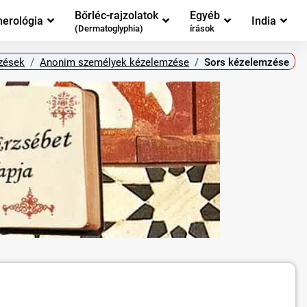
Bőrléc-rajzolatok
Egyéb
erológia
India
(Dermatoglyphia)
írások
zések
Anonim személyek kézelemzése
Sors kézelemzése