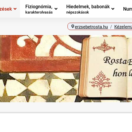
Fiziognómia,
Hiedelmek, babonák
zések
Num
karakterolvasás
népszokások
erzsebetrosta.hu
Kézelem