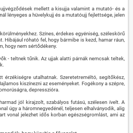
 ujjvégződések mellett a kisujja valamint a mutató- és a
ál lényeges a hüvelykujj és a mutatóujj fejlettsége, jelen
 körülményekhez. Színes, érdekes egyéniség, széleskörű
t. Hibájául róható fel, hogy bármibe is kezd, hamar ráun,
um, hogy nem sértődékeny.
ők - teltnek tűnik. Az ujjak alatti párnák nemcsak teltek,
k.
érzékiségre utalhatnak. Szeretetreméltó, segítőkész,
. Hajlamos kiszínezni az eseményeket. Fogékony a szépre,
szomorúságra, depresszióra.
mad jól kirajzolt, szabályos futású, szélesen ívelt. A
vonal úgy a háromnegyedénél, teljesen elhalványodik, alig
avart vonal jelezhet idős korban egészségromlást, ami az