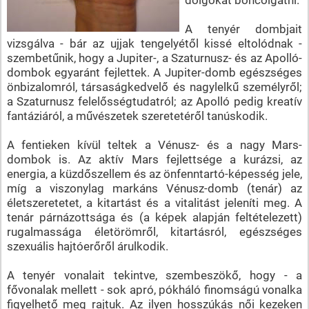
A tenyér dombjait
vizsgálva - bár az ujjak tengelyétől kissé eltolódnak -
szembetűnik, hogy a Jupiter-, a Szaturnusz- és az Apolló-
dombok egyaránt fejlettek. A Jupiter-domb egészséges
önbizalomról, társaságkedvelő és nagylelkű személyről;
a Szaturnusz felelősségtudatról; az Apolló pedig kreatív
fantáziáról, a művészetek szeretetéről tanúskodik.
A fentieken kívül teltek a Vénusz- és a nagy Mars-
dombok is. Az aktív Mars fejlettsége a kurázsi, az
energia, a küzdőszellem és az önfenntartó-képesség jele,
míg a viszonylag markáns Vénusz-domb (tenár) az
életszeretetet, a kitartást és a vitalitást jeleníti meg. A
tenár párnázottsága és (a képek alapján feltételezett)
rugalmassága életörömről, kitartásról, egészséges
szexuális hajtóerőről árulkodik.
A tenyér vonalait tekintve, szembeszökő, hogy - a
fővonalak mellett - sok apró, pókháló finomságú vonalka
figyelhető meg rajtuk. Az ilyen hosszúkás női kezeken