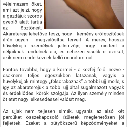
vélelmezem őket,
ami azt jelzi, hogy
a gazdájuk szoros
gyeplő alatt tartja
az ösztöneit.
Akaratereje lehetővé teszi, hogy - kemény erőfeszítések
árán ugyan - megvalósítsa terveit. A merev, hosszú
hüvelykujjú személyek jellemzője, hogy mindent a
céljaiknak rendelnek alá, és nehezen viselik el azokat,
akik nem rendelkeznek kellő önuralommal.
Fontos továbbá, hogy a körmei - a kézfej felől nézve -
csaknem teljes egészükben látszanak, vagyis a
hüvelykujjak mintegy „felsorakoznak” a többi ujj mellé, s
így az akaraterejük a többi ujj által sugalmazott vágyak
és érdeklődési körök szolgája. Az ilyen személy minden
ötletet nagy lelkesedéssel valósít meg.
Az ujjak nem teljesen simák, ugyanis az alsó két
percüket összekapcsoló ízületek meglehetősen jól
fejlettek. Ezeket a bütyökszerű képződményeket a