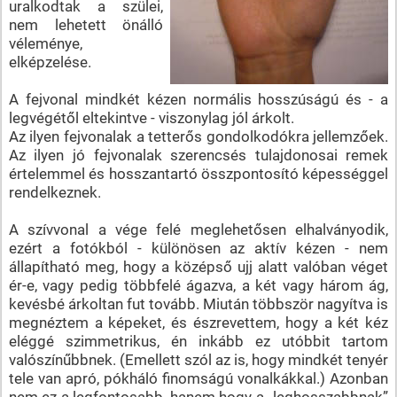
uralkodtak a szülei,
nem lehetett önálló
véleménye,
elképzelése.
A fejvonal mindkét kézen normális hosszúságú és - a
legvégétől eltekintve - viszonylag jól árkolt.
Az ilyen fejvonalak a tetterős gondolkodókra jellemzőek.
Az ilyen jó fejvonalak szerencsés tulajdonosai remek
értelemmel és hosszantartó összpontosító képességgel
rendelkeznek.
A szívvonal a vége felé meglehetősen elhalványodik,
ezért a fotókból - különösen az aktív kézen - nem
állapítható meg, hogy a középső ujj alatt valóban véget
ér-e, vagy pedig többfelé ágazva, a két vagy három ág,
kevésbé árkoltan fut tovább. Miután többször nagyítva is
megnéztem a képeket, és észrevettem, hogy a két kéz
eléggé szimmetrikus, én inkább ez utóbbit tartom
valószínűbbnek. (Emellett szól az is, hogy mindkét tenyér
tele van apró, pókháló finomságú vonalkákkal.) Azonban
nem ez a legfontosabb, hanem hogy a „leghosszabbnak”