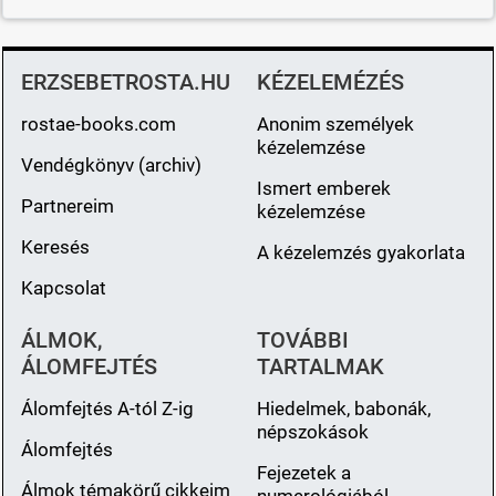
ERZSEBETROSTA.HU
KÉZELEMÉZÉS
rostae-books.com
Anonim személyek
kézelemzése
Vendégkönyv (archiv)
Ismert emberek
Partnereim
kézelemzése
Keresés
A kézelemzés gyakorlata
Kapcsolat
ÁLMOK,
TOVÁBBI
ÁLOMFEJTÉS
TARTALMAK
Álomfejtés A-tól Z-ig
Hiedelmek, babonák,
népszokások
Álomfejtés
Fejezetek a
Álmok témakörű cikkeim
numerológiából