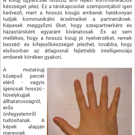
készséget jelez. Ez a társkapcsolat szempontjából igen
kedvező, mert a hosszú kisujjú emberek hatékonyan
tudják kommunikálni érzelmeiket a partnerüknek.
Képesek meggyőzni őket, hogy szexpartnerként és
házastársként egyaránt kívánatosak. És az sem
mellékes, hogy a hosszú kisujj jó nyelvérzéket, remek
beszéd- és kifejezőkészséget jelezhet, továbbá, hogy
elsősorban az átlagosnál fejlettebb intelligenciájú
emberek körében gyakori.
A mutatóujj
középső percét
elérő - vagyis
igencsak hosszú -
hüvelykujjak
állhatatosságról,
erős
önfegyelemről
tudósítanak. A
képek alapján
merevnek