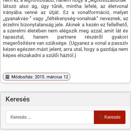
látszó alsó ág, úgy tűnik, mintha lefelé, az életvonal
irányába venné az útját. Ez a vonalformáció, melyet
„gyanakvás-” vagy „féltékenység-vonalnak” neveznek, az
érzelmi bizonytalanság jele. Akinek a kezén ez fellelhető,
a szerelmi életében nem elégszik meg azzal, amit lát és
tapasztal, hanem partnere részéről gyakori
megerősítésre van szüksége. (Ugyanez a vonal a passzív
kézen egészen mást jelent, arra utal, hogy a gazdája nem
képes elszakadni a szülői háztól.)
Módosítás: 2015. március 12
Keresés
Keresés
Keresés