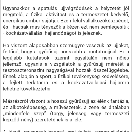
Ugyanakkor a spatulás ujjvégződések a helyzetét jól
megítélő, a fizikai aktivitást és a természetet kedvelő,
energikus ember sajátjai. Ezen felül vállalkozókészséget,
és - hacsak más tényezők a kézen ezt nem semlegesítik
- kockázatvállalási hajlandóságot is jeleznek.
Ha viszont alaposabban szemügyre vesszük az ujjakat,
feltűnő, hogy a gyűrűsujj hosszabb a mutatóujjnál. Ez a
legújabb kutatások szerint egyáltalán nem nőies
jellemző, ugyanis a vizsgálatok a gyűrűsujj méretét a
tesztoszteronszint nagyságával hozzák összefüggésbe.
Ennek alapján a sport, a fizikai tevékenység kedvelésére,
a fejlett térlátásra és a kockázatvállalási hajlamra
lehetne következtetni.
Másrészről viszont a hosszú gyűrűsujj az élénk fantázia,
az alkotóképesség, a művészetek, a zene és általában
„mindenféle szép” (tárgy, jelenség vagy természeti
képződmény) szeretetének is a jele.
A kisujj ugyancsak hosszú, ami fejlett kommunikációs