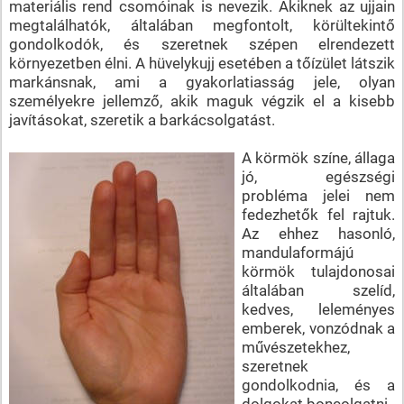
materiális rend csomóinak is nevezik. Akiknek az ujjain
megtalálhatók, általában megfontolt, körültekintő
gondolkodók, és szeretnek szépen elrendezett
környezetben élni. A hüvelykujj esetében a tőízület látszik
markánsnak, ami a gyakorlatiasság jele, olyan
személyekre jellemző, akik maguk végzik el a kisebb
javításokat, szeretik a barkácsolgatást.
A körmök színe, állaga
jó, egészségi
probléma jelei nem
fedezhetők fel rajtuk.
Az ehhez hasonló,
mandulaformájú
körmök tulajdonosai
általában szelíd,
kedves, leleményes
emberek, vonzódnak a
művészetekhez,
szeretnek
gondolkodnia, és a
dolgokat boncolgatni.