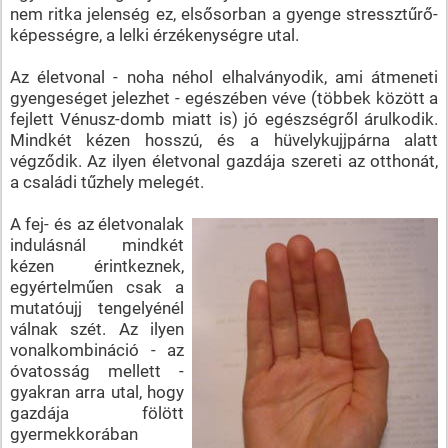
nem ritka jelenség ez, elsősorban a gyenge stressztűrő-
képességre, a lelki érzékenységre utal.
Az életvonal - noha néhol elhalványodik, ami átmeneti
gyengeséget jelezhet - egészében véve (többek között a
fejlett Vénusz-domb miatt is) jó egészségről árulkodik.
Mindkét kézen hosszú, és a hüvelykujjpárna alatt
végződik. Az ilyen életvonal gazdája szereti az otthonát,
a családi tűzhely melegét.
A fej- és az életvonalak
indulásnál mindkét
kézen érintkeznek,
egyértelműen csak a
mutatóujj tengelyénél
válnak szét. Az ilyen
vonalkombináció - az
óvatosság mellett -
gyakran arra utal, hogy
gazdája fölött
gyermekkorában