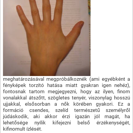
meghatározásával megpróbálkoznék (ami egyébként a
fényképek torzító hatása miatt gyakran igen nehéz),
fontosnak tartom megjegyezni, hogy az ilyen, finom
vonalakkal átszőtt, szögletes tenyér, viszonylag hosszú
ujjakkal, elsősorban a nők körében gyakori. Ez a
formáció csendes, szelíd természetű személyről
júdáskodik, aki akkor érzi igazán jól magát, ha
lehetősége nyílik kifejezni belső érzékenységét,
kifinomult ízlését.