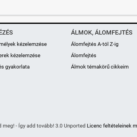
ÉZÉS
ÁLMOK, ÁLOMFEJTÉS
mélyek kézelemzése
Álomfejtés A-tól Z-ig
erek kézelemzése
Álomfejtés
s gyakorlata
Álmok témakörű cikkeim
meg! - Így add tovább! 3.0 Unported
Licenc feltételeinek 