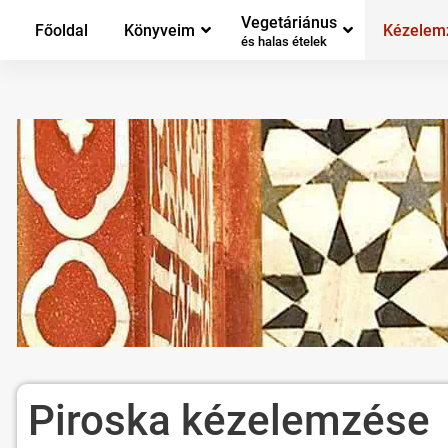
Vegetáriánus
Főoldal
Könyveim
Kézelem
és halas ételek
Piroska kézelemzése