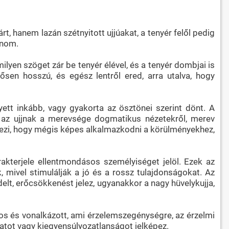
, hanem lazán szétnyitott ujjúakat, a tenyér felől pedig
tnom.
lyen szöget zár be tenyér élével, és a tenyér dombjai is
ősen hosszú, és egész lentről ered, arra utalva, hogy
yett inkább, vagy gyakorta az ösztönei szerint dönt. A
ek az ujjnak a merevsége dogmatikus nézetekről, merev
épezi, hogy mégis képes alkalmazkodni a körülményekhez,
akterjele ellentmondásos személyiséget jelöl. Ezek az
mivel stimulálják a jó és a rossz tulajdonságokat. Az
elt, erőcsökkenést jelez, ugyanakkor a nagy hüvelykujja,
os és vonalkázott, ami érzelemszegénységre, az érzelmi
katot vagy kiegyensúlyozatlanságot jelképez.