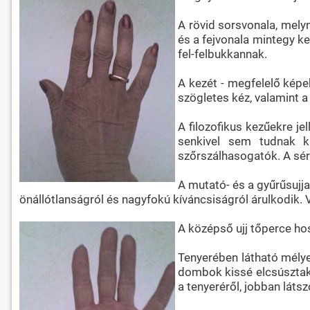
A rövid sorsvonala, melyn
és a fejvonala mintegy ke
fel-felbukkannak.
A kezét - megfelelő képe
szögletes kéz, valamint a
A filozofikus kezűekre 
senkivel sem tudnak ki
szőrszálhasogatók. A sérté
A mutató- és a gyűrűsujj
önállótlanságról és nagyfokú kíváncsiságról árulkodik
A középső ujj tőperce ho
Tenyerében látható mélyed
dombok kissé elcsúsztak 
a tenyeréről, jobban láts