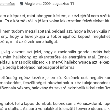
elemzése
Megjelent: 2009. augusztus 11
am a képeket, mint ahogyan kértem, a kézfejéről nem széttárt
. És a körmökről is jó lett volna lakkozatlan felvételeket lá
 nem tudom megállapítani, például azt, hogy a hüvelykujja mi
Tény, hogy a hüvelykujja a többi ujjához képest meglehet
ére, mint az érzelmeire hallgat.
jjvég viszont azt jelzi, hogy a racionális gondolkodás hel
v, mint hajlékony, ez akaraterőre és energiára utal. Enn
például a második ujjperc kis mérvű hajlékonysága azt jelk
jja pedig befolyásolhatóságáról informál.
kettősség egész kezére jellemző. Kezének sok negatív kar
askodást, feszültséget okozhatnak a kéz tulajdonosának, 
fővonala vékony, halovány és zavaró szimbolikákkal teletűzd
foghatók fel a lapos dombok, különösen a Vénusz-domb lap
ára utalhat. Az apró vonalakkal teleszőtt tenyere ideges al