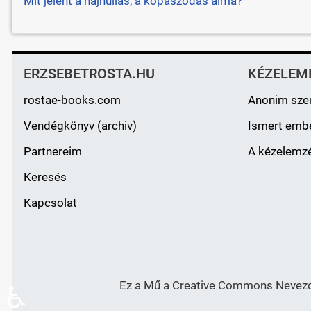
Mit jelent a hajhullás, a kopaszodás álma?
ERZSEBETROSTA.HU
KÉZELEM
rostae-books.com
Anonim sze
Vendégkönyv (archiv)
Ismert emb
Partnereim
A kézelemzé
Keresés
Kapcsolat
Ez a Mű a Creative Commons Nevezd 
♿