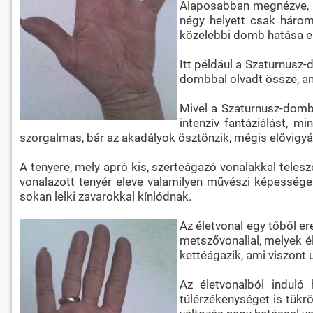
Alaposabban megnézve, ne
négy helyett csak három
közelebbi domb hatása e
Itt például a Szaturnusz
dombbal olvadt össze, ami
Mivel a Szaturnusz-domb
intenzív fantáziálást, 
szorgalmas, bár az akadályok ösztönzik, mégis elővigyá
A tenyere, mely apró kis, szerteágazó vonalakkal telesz
vonalazott tenyér eleve valamilyen művészi képessége
sokan lelki zavarokkal kínlódnak.
Az életvonal egy tőből ere
metszővonallal, melyek é
kettéágazik, ami viszont 
Az életvonalból induló 
túlérzékenységet is tükrö