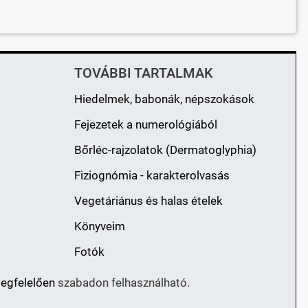
TOVÁBBI TARTALMAK
Hiedelmek, babonák, népszokások
Fejezetek a numerológiából
Bőrléc-rajzolatok (Dermatoglyphia)
Fiziognómia - karakterolvasás
Vegetáriánus és halas ételek
Könyveim
Fotók
megfelelően
szabadon felhasználható.