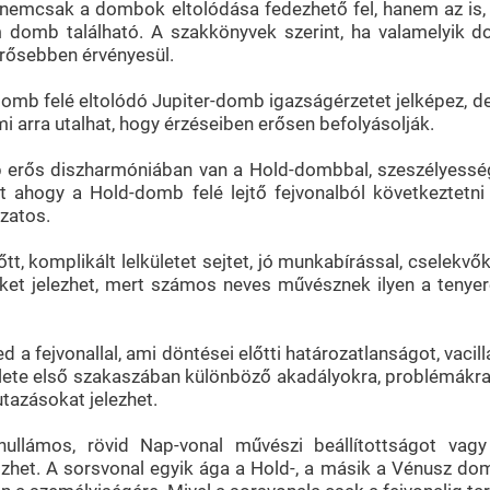
mcsak a dombok eltolódása fedezhető fel, hanem az is, ho
 domb található. A szakkönyvek szerint, ha valamelyik do
rősebben érvényesül.
-domb felé eltolódó Jupiter-domb igazságérzetet jelképez,
 arra utalhat, hogy érzéseiben erősen befolyásolják.
 erős diszharmóniában van a Hold-dombbal, szeszélyessé
mint ahogy a Hold-domb felé lejtő fejvonalból következtet
zatos.
őtt, komplikált lelkületet sejtet, jó munkabírással, cselek
ket jelezhet, mert számos neves művésznek ilyen a tenye
d a fejvonallal, ami döntései előtti határozatlanságot, vacil
lete első szakaszában különböző akadályokra, problémákra, 
utazásokat jelezhet.
hullámos, rövid Nap-vonal művészi beállítottságot vagy 
zhet. A sorsvonal egyik ága a Hold-, a másik a Vénusz domb