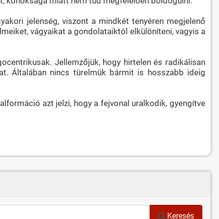
art, konoksága miatt nem tud megfelelően boldogulni.
gyakori jelenség, viszont a mindkét tenyéren megjelenő
meiket, vágyaikat a gondolataiktól elkülöníteni, vagyis a
ocentrikusak. Jellemzőjük, hogy hirtelen és radikálisan
t. Általában nincs türelmük bármit is hosszabb ideig
lformáció azt jelzi, hogy a fejvonal uralkodik, gyengítve
Keresés