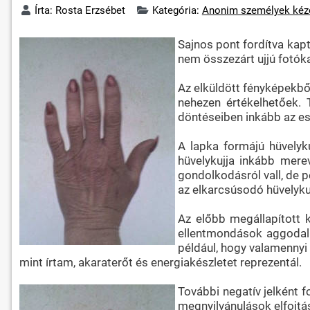
Írta:
Rosta Erzsébet
Kategória:
Anonim személyek kéz
Sajnos pont fordítva kapt
nem összezárt ujjú fotókat
Az elküldött fényképekből
nehezen értékelhetőek. 
döntéseiben inkább az esz
A lapka formájú hüvelyku
hüvelykujja inkább mere
gondolkodásról vall, de 
az elkarcsúsodó hüvelyku
Az előbb megállapított 
ellentmondások aggodalm
például, hogy valamennyi 
mint írtam, akaraterőt és energiakészletet reprezentál.
További negatív jelként 
megnyilvánulások elfojtás