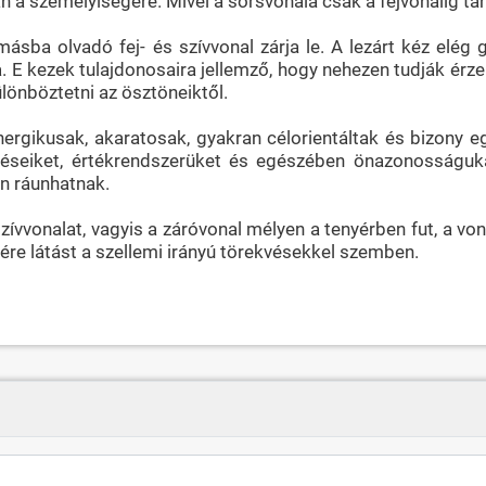
an a személyiségére. Mivel a sorsvonala csak a fejvonalig t
ásba olvadó fej- és szívvonal zárja le. A lezárt kéz elég 
. E kezek tulajdonosaira jellemző, hogy nehezen tudják érzel
lönböztetni az ösztöneiktől.
ergikusak, akaratosak, gyakran célorientáltak és bizony eg
léseiket, értékrendszerüket és egészében önazonosságuka
an ráunhatnak.
ívvonalat, vagyis a záróvonal mélyen a tenyérben fut, a vona
yére látást a szellemi irányú törekvésekkel szemben.