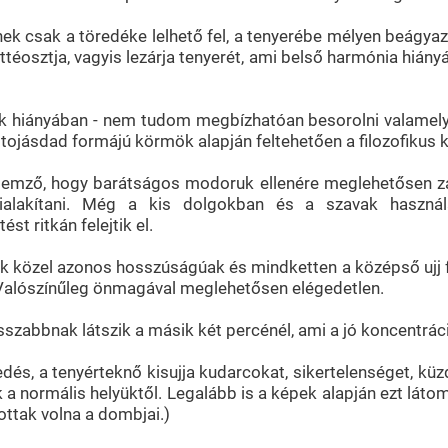
ek csak a töredéke lelhető fel, a tenyerébe mélyen beágyaz
ttéosztja, vagyis lezárja tenyerét, ami belső harmónia hiány
k hiányában - nem tudom megbízhatóan besorolni valamelyik
 tojásdad formájú körmök alapján feltehetően a filozofikus 
jellemző, hogy barátságos modoruk ellenére meglehetősen z
alakítani. Még a kis dolgokban és a szavak használat
st ritkán felejtik el.
ak közel azonos hosszúságúak és mindketten a középső ujj f
. Valószínűleg önmagával meglehetősen elégedetlen.
sszabbnak látszik a másik két percénél, ami a jó koncentrác
és, a tenyérteknő kisujja kudarcokat, sikertelenséget, küz
a normális helyüktől. Legalább is a képek alapján ezt láto
zottak volna a dombjai.)