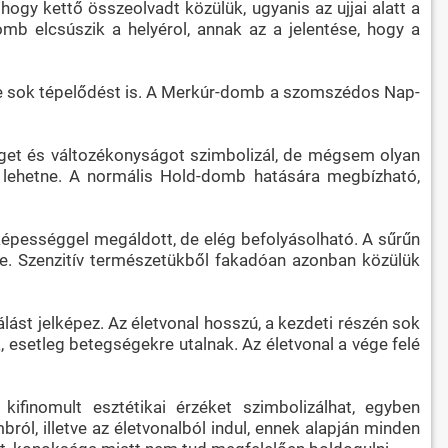
gy kettő összeolvadt közülük, ugyanis az ujjai alatt a
mb elcsúszik a helyérol, annak az a jelentése, hogy a
 de sok tépelődést is. A Merkúr-domb a szomszédos Nap-
get és változékonyságot szimbolizál, de mégsem olyan
ni lehetne. A normális Hold-domb hatására megbízható,
vőképességgel megáldott, de elég befolyásolható. A sűrűn
re. Szenzitív természetükből fakadóan azonban közülük
lálást jelképez. Az életvonal hosszú, a kezdeti részén sok
esetleg betegségekre utalnak. Az életvonal a vége felé
kifinomult esztétikai érzéket szimbolizálhat, egyben
ról, illetve az életvonalból indul, ennek alapján minden