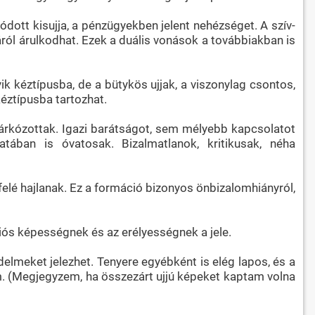
ódott kisujja, a pénzügyekben jelent nehézséget. A szív-
áról árulkodhat. Ezek a duális vonások a továbbiakban is
 kéztípusba, de a bütykös ujjak, a viszonylag csontos,
kéztípusba tartozhat.
árkózottak. Igazi barátságot, sem mélyebb kapcsolatot
ában is óvatosak. Bizalmatlanok, kritikusak, néha
elé hajlanak. Ez a formáció bizonyos önbizalomhiányról,
iós képességnek és az erélyességnek a jele.
delmeket jelezhet. Tenyere egyébként is elég lapos, és a
m. (Megjegyzem, ha összezárt ujjú képeket kaptam volna