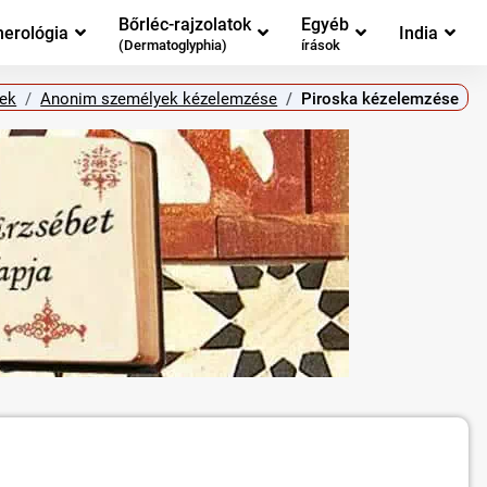
Bőrléc-rajzolatok
Egyéb
erológia
India
(Dermatoglyphia)
írások
ek
Anonim személyek kézelemzése
Piroska kézelemzése