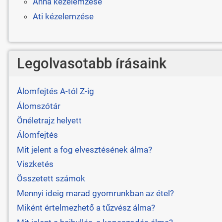
Anna kézelemzése
Ati kézelemzése
Legolvasotabb írásaink
Álomfejtés A-tól Z-ig
Álomszótár
Önéletrajz helyett
Álomfejtés
Mit jelent a fog elvesztésének álma?
Viszketés
Összetett számok
Mennyi ideig marad gyomrunkban az étel?
Miként értelmezhető a tűzvész álma?