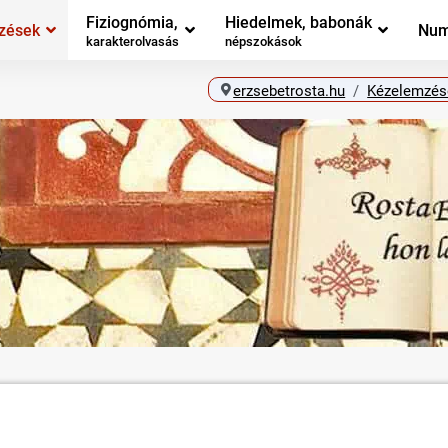
Fiziognómia,
Hiedelmek, babonák
zések
Num
karakterolvasás
népszokások
erzsebetrosta.hu
Kézelemzés