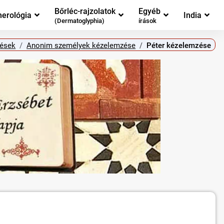
Bőrléc-rajzolatok
Egyéb
erológia
India
(Dermatoglyphia)
írások
ések
Anonim személyek kézelemzése
Péter kézelemzése