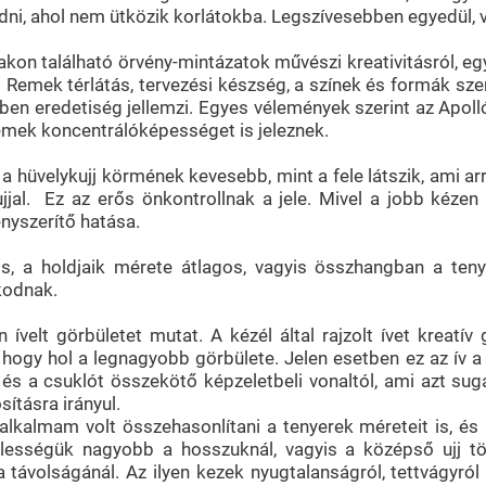
ni, ahol nem ütközik korlátokba. Legszívesebben egyedül, va
akon található örvény-mintázatok művészi kreativitásról, egy
 Remek térlátás, tervezési készség, a színek és formák sze
ben eredetiség jellemzi. Egyes vélemények szerint az Apolló-
remek koncentrálóképességet is jeleznek.
 a hüvelykujj körmének kevesebb, mint a fele látszik, ami arr
jjal. Ez az erős önkontrollnak a jele. Mivel a jobb kézen
nyszerítő hatása.
, a holdjaik mérete átlagos, vagyis összhangban a ten
skodnak.
ívelt görbületet mutat. A kézél által rajzolt ívet kreatív
, hogy hol a legnagyobb görbülete. Jelen esetben ez az ív
s a csuklót összekötő képzeletbeli vonaltól, ami azt suga
ításra irányul.
lkalmam volt összehasonlítani a tenyerek méreteit is, és a
lességük nagyobb a hosszuknál, vagyis a középső ujj t
 távolságánál. Az ilyen kezek nyugtalanságról, tettvágyról