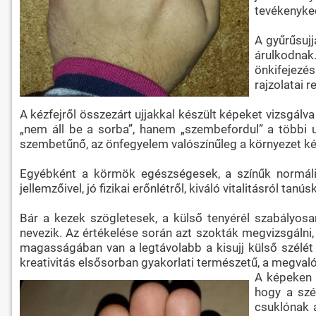
tevékenyked
A gyűrűsujj
árulkodnak.
önkifejezés
rajzolatai 
A kézfejről összezárt ujjakkal készült képeket vizsgálva
„nem áll be a sorba”, hanem „szembefordul” a többi u
szembetűnő, az önfegyelem valószínűleg a környezet ké
Egyébként a körmök egészségesek, a színűk normális
jellemzőivel, jó fizikai erőnlétről, kiváló vitalitásról tanú
Bár a kezek szögletesek, a külső tenyérél szabályosan 
nevezik. Az értékelése során azt szokták megvizsgálni
magasságában van a legtávolabb a kisujj külső szélét é
kreativitás elsősorban gyakorlati természetű, a megvalós
A képeken a
hogy a szé
csuklónak a