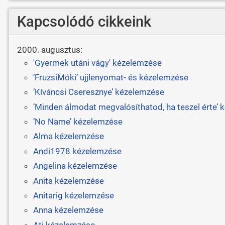
Kapcsolódó cikkeink
2000. augusztus:
'Gyermek utáni vágy' kézelemzése
’FruzsiMóki’ ujjlenyomat- és kézelemzése
’Kíváncsi Cseresznye’ kézelemzése
’Minden álmodat megvalósíthatod, ha teszel érte’
’No Name’ kézelemzése
Alma kézelemzése
Andi1978 kézelemzése
Angelina kézelemzése
Anita kézelemzése
Anitarig kézelemzése
Anna kézelemzése
Ati kézelemzése