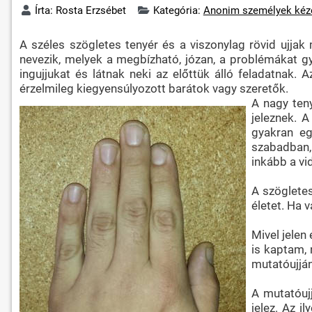
Írta:
Rosta Erzsébet
Kategória:
Anonim személyek kéz
A széles szögletes tenyér és a viszonylag rövid ujjak
nevezik, melyek a megbízható, józan, a problémákat g
ingujjukat és látnak neki az előttük álló feladatnak
érzelmileg kiegyensúlyozott barátok vagy szeretők.
A nagy teny
jeleznek. A
gyakran eg
szabadban,
inkább a vi
A szögletes
életet. Ha 
Mivel jelen
is kaptam, 
mutatóujján
A mutatóujj
jelez. Az i