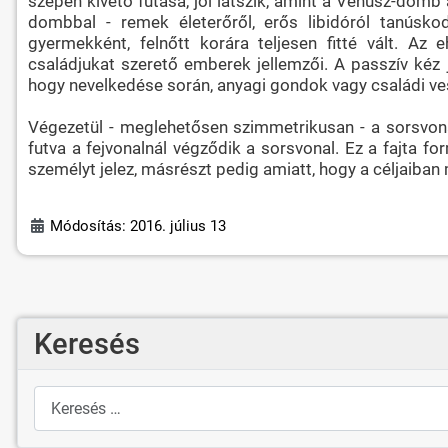
szépen kivető futása, jól látszik, amint a Vénusz-domb a
dombbal - remek életerőről, erős libidóról tanúsko
gyermekként, felnőtt korára teljesen fitté vált. Az e
családjukat szerető emberek jellemzői. A passzív kéz 
hogy nevelkedése során, anyagi gondok vagy családi v
Végezetül - meglehetősen szimmetrikusan - a sorsvona
futva a fejvonalnál végződik a sorsvonal. Ez a fajta fo
személyt jelez, másrészt pedig amiatt, hogy a céljaiba
Módosítás: 2016. július 13
Keresés
Keresés