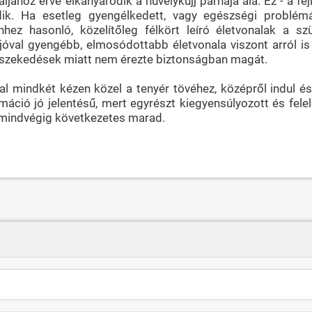
ljához érve elkanyarodik a hüvelykujj párnája alá. Ez - a fej
dik. Ha esetleg gyengélkedett, vagy egészségi problémá
hhez hasonló, közelítőleg félkört leíró életvonalak a szü
jóval gyengébb, elmosódottabb életvonala viszont arról is
eszekedések miatt nem érezte biztonságban magát.
l mindkét kézen közel a tenyér tövéhez, középről indul é
rmáció jó jelentésű, mert egyrészt kiegyensúlyozott és fele
n mindvégig következetes marad.