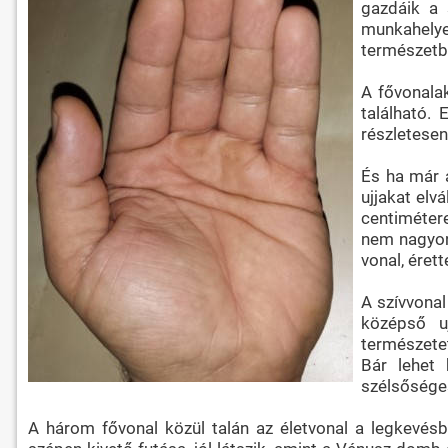
gazdáik a 
munkahelye
természetb
A fővonalak
található.
részletesen
És ha már a
ujjakat elv
centimétere
nem nagyon 
vonal, éret
A szívvonal
középső uj
természetet
Bár lehet 
szélsősége
A három fővonal közül talán az életvonal a legkevésb