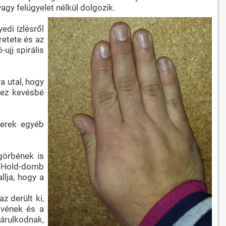
gy felügyelet nélkül dolgozik.
edi ízlésről
retete és az
ujj spirális
a utal, hogy
 ez kevésbé
yerek egyéb
 görbének is
 a Hold-domb
llja, hogy a
z derült ki,
övének és a
 árulkodnak,