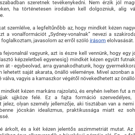
szabadban szeretnek tevékenykedni. Nem érzik jól mag
ken, ha történetesen irodában kell dolgozniuk, alig
e.
at szemlélve, a legfeltűnőbb az, hogy mindkét kézen nagy
 Ezt a vonalformációt „Sydney-vonalnak” nevezi a szakirod
 foglalkoztam, javasolom az erről szóló
írásom
elolvasását.
 fejvonalnál vagyunk, azt is észre kell vennünk, hogy egy
álasztó képzeletbeli egyenesig) mindkét kézen együtt futna
n át - egybeolvad, arra gyanakodhatunk, hogy gyermekkoráb
lehetett saját akarata, önálló véleménye. Mivel azonban a j
té válva, vagyis a kamaszkor végétől növekedhetett az önáll
 mindkét kézen markáns rajzolatú, és enyhén ívelten fut a 
jak ujjköze felé. Ez a fajta formáció szenvedélyes,
 jelez, olyan személy jellemzője, aki tisztában van a nemi
benne jócskán idealizmus, praktikussága miatt ez so
ssé.
é árkolt, és a két kézen jelentős aszimmetriát mutat. Az 