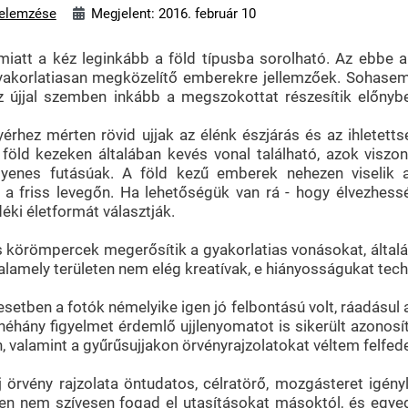
elemzése
Megjelent: 2016. február 10
 miatt a kéz leginkább a föld típusba sorolható. Az ebbe
yakorlatiasan megközelítő emberekre jellemzőek. Sohasem
. Az újjal szemben inkább a megszokottat részesítik előn
érhez mérten rövid ujjak az élénk észjárás és az ihletetts
 föld kezeken általában kevés vonal található, azok viszont
yenes futásúak. A föld kezű emberek nehezen viselik 
 a friss levegőn. Ha lehetőségük van rá - hogy élvezhessé
déki életformát választják.
 körömpercek megerősítik a gyakorlatias vonásokat, általába
valamely területen nem elég kreatívak, e hiányosságukat tech
 esetben a fotók némelyike igen jó felbontású volt, ráadásul 
néhány figyelmet érdemlő ujjlenyomatot is sikerült azonos
, valamint a gyűrűsujjakon örvényrajzolatokat véltem felfede
 örvény rajzolata öntudatos, célratörő, mozgásteret igén
lyen nem szívesen fogad el utasításokat másoktól, és egye