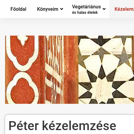
Vegetáriánus
Főoldal
Könyveim
Kézelem
és halas ételek
Péter kézelemzése