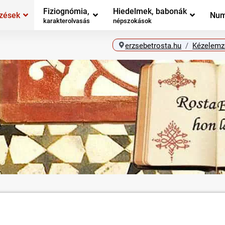
Fiziognómia,
Hiedelmek, babonák
zések
Num
karakterolvasás
népszokások
erzsebetrosta.hu
Kézelemz