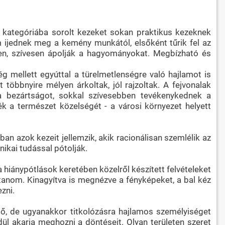
 a kategóriába sorolt kezeket sokan praktikus kezeknek
 ijednek meg a kemény munkától, elsőként tűrik fel az
yben, szívesen ápolják a hagyományokat. Megbízható és
ég mellett egyúttal a türelmetlenségre való hajlamot is
 többnyire mélyen árkoltak, jól rajzoltak. A fejvonalak
a bezártságot, sokkal szívesebben tevékenykednek a
k a természet közelségét - a városi környezet helyett
n azok kezeit jellemzik, akik racionálisan szemlélik az
nikai tudással pótolják.
a hiánypótlások keretében közelről készített felvételeket
ítanom. Kinagyítva is megnézve a fényképeket, a bal kéz
zni.
ylő, de ugyanakkor titkolózásra hajlamos személyiséget
dül akarja meghozni a döntéseit. Olyan területen szeret