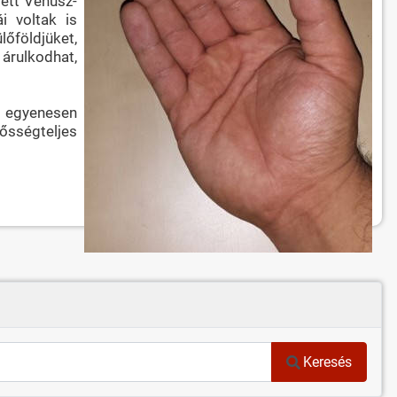
lett Vénusz-
i voltak is
lőföldjüket,
 árulkodhat,
s egyenesen
lősségteljes
Keresés