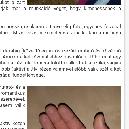
ukat a zárt
 várják már a munkaidő végét, hogy kimehessenek a
on hosszú, csaknem a tenyérélig futó, egyenes fejvonal
alom. Mivel ezzel a különleges vonallal korábban igen
 jó darabig (közelítőleg az összezárt mutató és középső
k. Amikor a két fővonal ehhez hasonlóan - több mint egy
an a kéz tulajdonosa fölött uralkodtak a szülei, vagyis
obb (aktív) aktív kézen valamivel előbb válik szét a két
ósága, függetlensége.
mutató- és a
 romantikus
 szerepével.
hasem válik
aktív kézen