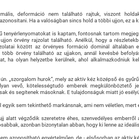
ális, deformáció nem található rajtuk, viszont hold
 azonosítani. Ha a valóságban sincs hold a többi ujjon, ez a 
gű tenyérlenyomatokat is kaptam, fontosnak tartom megjeg
 ujjon örvény rajzolat található. Anélkül, hogy a részle
jzolatai között az örvényes formáció dominál általában
 több örvény található az ujjakon, annál kevésbé befolyá
at, ha olyan helyzetbe kerülnek, ahol alkalmazkodniuk ke
ún. „szorgalom hurok”, mely az aktív kéz középső és gyűrűs
yan vevő, kötelességtudó emberek megkülönböztető jelvé
k és segítenek másoknak. E tulajdonságuk miatt jó esélyük
 egyik sem tekinthető markánsnak, ami nem véletlen, mert ez
jj alatt végződik szeretetre éhes, szenvedélyes emberről 
osabbak, azonban bizonytalan abban, hogy ki lenne az ideáli
em azonosítható egyértelműen, de - elsősorban az aktív kéz