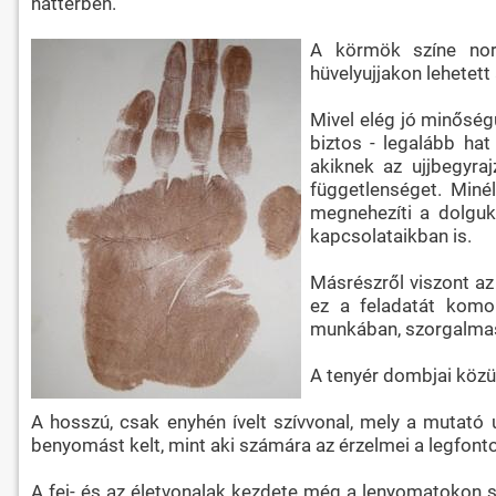
háttérben.
A körmök színe norm
hüvelyujjakon lehetett
Mivel elég jó minősé
biztos - legalább hat
akiknek az ujjbegyra
függetlenséget. Minél
megnehezíti a dolguk
kapcsolataikban is.
Másrészről viszont az 
ez a feladatát komol
munkában, szorgalmasa
A tenyér dombjai közül
A hosszú, csak enyhén ívelt szívvonal, mely a mutató u
benyomást kelt, mint aki számára az érzelmei a legfont
A fej- és az életvonalak kezdete még a lenyomatokon s