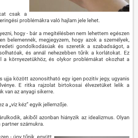
akat csak a
keringési problémákra való hajlam jele lehet.
yezni, hogy - bár a megítélésben nem lehettem egészen
tekben belemennék, megjegyzem, hogy azok a személyek,
 eredeti gondolkodásúak és szeretik a szabadságot, a
solhatóak, és annál nehezebben tűrik a korlátokat. Ez
ll a környezetükhöz, és olykor problémákat okozhat a
 ujja között azonosítható egy igen pozitív jegy, ugyanis
nye. E ritka rajzolat birtokosai élvezetüket lelik a
 van az anyagi sikerre.
 a „víz kéz” egyik jellemzője.
árulkodik, akiből azonban hiányzik az idealizmus. Olyan
s partner számukra.
en - úgy tűnik, együtt