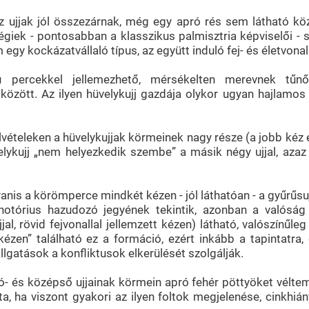
z ujjak jól összezárnak, még egy apró rés sem látható kö
giek - pontosabban a klasszikus palmisztria képviselői - s
gy kockázatvállaló típus, az együtt induló fej- és életvonal
percekkel jellemezhető, mérsékelten merevnek tűnő 
özött. Az ilyen hüvelykujj gazdája olykor ugyan hajlamos 
felvételeken a hüvelykujjak körmeinek nagy része (a jobb kéz
elykujj „nem helyezkedik szembe” a másik négy ujjal, azaz 
anis a körömperce mindkét kézen - jól láthatóan - a gyűrűsujj 
tórius hazudozó jegyének tekintik, azonban a valóság 
l, rövid fejvonallal jellemzett kézen) látható, valószínűleg
ézen” található ez a formáció, ezért inkább a tapintatra,
llgatások a konfliktusok elkerülését szolgálják.
- és középső ujjainak körmein apró fehér pöttyöket véltem
, ha viszont gyakori az ilyen foltok megjelenése, cinkhiány