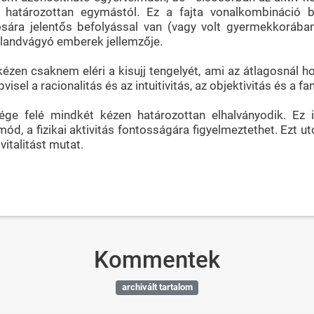
l határozottan egymástól. Ez a fajta vonalkombináció 
kosára jelentős befolyással van (vagy volt gyermekkorában)
alandvágyó emberek jellemzője.
bb kézen csaknem eléri a kisujj tengelyét, ami az átlagosnál
isel a racionalitás és az intuitivitás, az objektivitás és a fa
ge felé mindkét kézen határozottan elhalványodik. Ez 
ód, a fizikai aktivitás fontosságára figyelmeztethet. Ezt ut
italitást mutat.
Kommentek
archivált tartalom