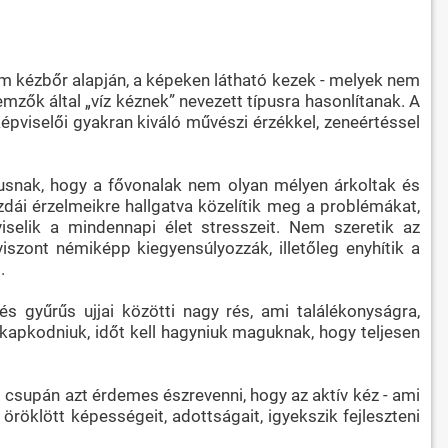
om kézbőr alapján, a képeken látható kezek - melyek nem
mzők által „víz kéznek” nevezett típusra hasonlítanak. A
képviselői gyakran kiváló művészi érzékkel, zeneértéssel
pusnak, hogy a fővonalak nem olyan mélyen árkoltak és
zdái érzelmeikre hallgatva közelítik meg a problémákat,
selik a mindennapi élet stresszeit. Nem szeretik az
viszont némiképp kiegyensúlyozzák, illetőleg enyhítik a
.
 és gyűrűs ujjai közötti nagy rés, ami találékonyságra,
apkodniuk, időt kell hagyniuk maguknak, hogy teljesen
 csupán azt érdemes észrevenni, hogy az aktív kéz - ami
 öröklött képességeit, adottságait, igyekszik fejleszteni