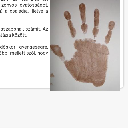
bizonyos óvatosságot,
 a családja, illetve a
 hosszabbnak számít. Az
ntázia között.
időskori gyengeségre,
óbbi mellett szól, hogy