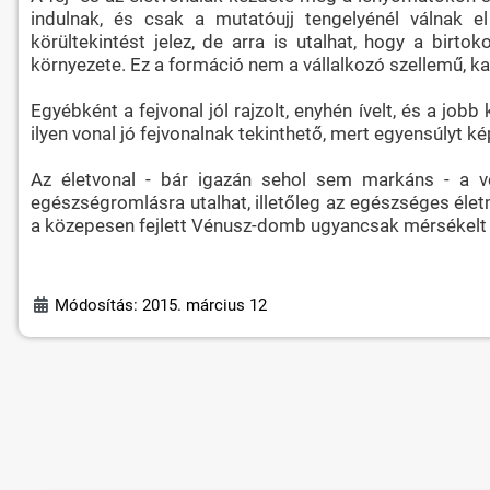
indulnak, és csak a mutatóujj tengelyénél válnak e
körültekintést jelez, de arra is utalhat, hogy a birto
környezete. Ez a formáció nem a vállalkozó szellemű, k
Egyébként a fejvonal jól rajzolt, enyhén ívelt, és a jo
ilyen vonal jó fejvonalnak tekinthető, mert egyensúlyt képv
Az életvonal - bár igazán sehol sem markáns - a vé
egészségromlásra utalhat, illetőleg az egészséges életm
a közepesen fejlett Vénusz-domb ugyancsak mérsékelt v
Módosítás: 2015. március 12