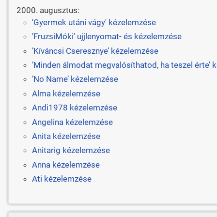
2000. augusztus:
'Gyermek utáni vágy' kézelemzése
’FruzsiMóki’ ujjlenyomat- és kézelemzése
’Kíváncsi Cseresznye’ kézelemzése
’Minden álmodat megvalósíthatod, ha teszel érte’
’No Name’ kézelemzése
Alma kézelemzése
Andi1978 kézelemzése
Angelina kézelemzése
Anita kézelemzése
Anitarig kézelemzése
Anna kézelemzése
Ati kézelemzése