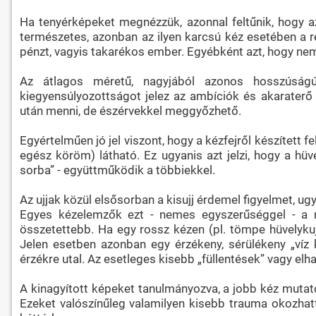
Ha tenyérképeket megnézzük, azonnal feltűnik, hogy a
természetes, azonban az ilyen karcsú kéz esetében a ré
pénzt, vagyis takarékos ember. Egyébként azt, hogy nem e
Az átlagos méretű, nagyjából azonos hosszúságú 
kiegyensúlyozottságot jelez az ambíciók és akaraterő k
után menni, de észérvekkel meggyőzhető.
Egyértelműen jó jel viszont, hogy a kézfejről készített 
egész köröm) látható. Ez ugyanis azt jelzi, hogy a hüv
sorba” - együttműködik a többiekkel.
Az ujjak közül elsősorban a kisujj érdemel figyelmet, ugy
Egyes kézelemzők ezt - nemes egyszerűséggel - a no
összetettebb. Ha egy rossz kézen (pl. tömpe hüvelykujja
Jelen esetben azonban egy érzékeny, sérülékeny „víz k
érzékre utal. Az esetleges kisebb „füllentések” vagy elha
A kinagyított képeket tanulmányozva, a jobb kéz mutató
Ezeket valószínűleg valamilyen kisebb trauma okozhatta