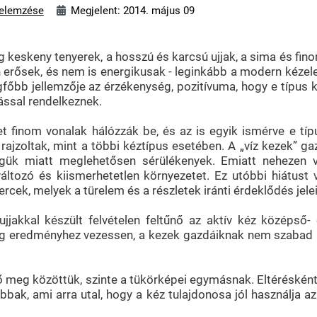
elemzése
Megjelent: 2014. május 09
g keskeny tenyerek, a hosszú és karcsú ujjak, a sima és fin
n erősek, és nem is energikusak - leginkább a modern kézele
egfőbb jellemzője az érzékenység, pozitívuma, hogy e típus 
tással rendelkeznek.
et finom vonalak hálózzák be, és az is egyik ismérve e tí
ajzoltak, mint a többi kéztípus esetében. A „víz kezek” ga
gük miatt meglehetősen sérülékenyek. Emiatt nehezen vi
áltozó és kiismerhetetlen környezetet. Ez utóbbi hiátust 
ercek, melyek a türelem és a részletek iránti érdeklődés jelei
ujjakkal készült felvételen feltűnő az aktív kéz középső-
g eredményhez vezessen, a kezek gazdáiknak nem szabad k
ő meg közöttük, szinte a tükörképei egymásnak. Eltérésként
bbak, ami arra utal, hogy a kéz tulajdonosa jól használja az