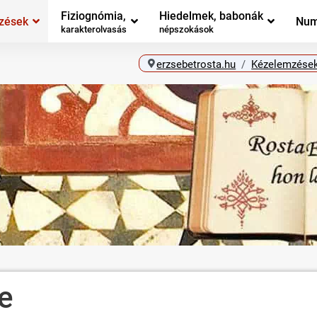
Fiziognómia,
Hiedelmek, babonák
zések
Num
karakterolvasás
népszokások
erzsebetrosta.hu
Kézelemzése
e