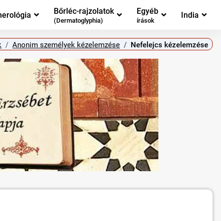
Bőrléc-rajzolatok
Egyéb
erológia
India
(Dermatoglyphia)
írások
k
Anonim személyek kézelemzése
Nefelejcs kézelemzése