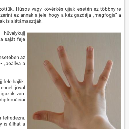
zöttük. Húsos vagy kövérkés ujjak esetén ez többnyire
zerint ez annak a jele, hogy a kéz gazdája „megfogja” a
ak is alátámasztják.
hüvelykujj
a saját feje
 esetében az
- „beállva a
felé hajlik.
ennél jóval
 igazuk van.
 diplomáciai
 felfedezni.
 is állhat a