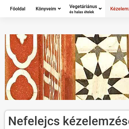
Vegetáriánus
Főoldal
Könyveim
Kézelem
és halas ételek
Nefelejcs kézelemzés