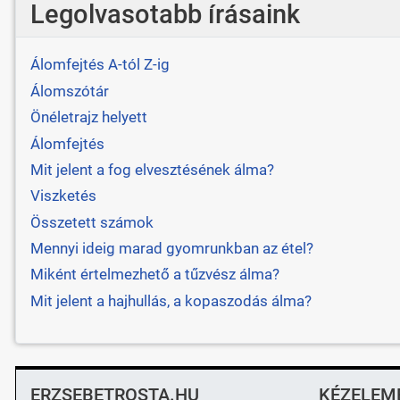
Legolvasotabb írásaink
Álomfejtés A-tól Z-ig
Álomszótár
Önéletrajz helyett
Álomfejtés
Mit jelent a fog elvesztésének álma?
Viszketés
Összetett számok
Mennyi ideig marad gyomrunkban az étel?
Miként értelmezhető a tűzvész álma?
Mit jelent a hajhullás, a kopaszodás álma?
ERZSEBETROSTA.HU
KÉZELEM