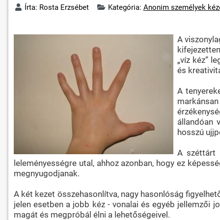
Írta:
Rosta Erzsébet
Kategória:
Anonim személyek kéz
A viszonyla
kifejezette
„víz kéz” l
és kreativi
A tenyerek
markánsan r
érzékenysé
állandóan v
hosszú ujjp
A széttárt 
leleményességre utal, ahhoz azonban, hogy ez képessé
megnyugodjanak.
A két kezet összehasonlítva, nagy hasonlóság figyelhet
jelen esetben a jobb kéz - vonalai és egyéb jellemzői jo
magát és megpróbál élni a lehetőségeivel.