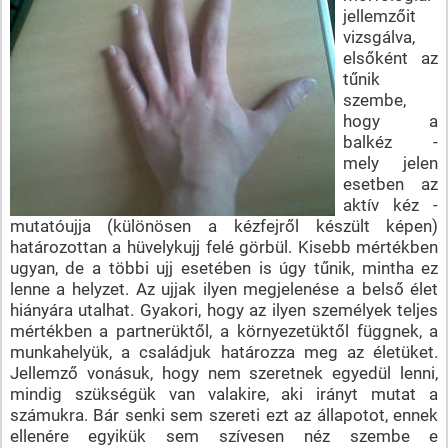
jellemzőit
vizsgálva,
elsőként az
tűnik
szembe,
hogy a
balkéz -
mely jelen
esetben az
aktív kéz -
mutatóujja (különösen a kézfejről készült képen)
határozottan a hüvelykujj felé görbül. Kisebb mértékben
ugyan, de a többi ujj esetében is úgy tűnik, mintha ez
lenne a helyzet. Az ujjak ilyen megjelenése a belső élet
hiányára utalhat. Gyakori, hogy az ilyen személyek teljes
mértékben a partnerüktől, a környezetüktől függnek, a
munkahelyük, a családjuk határozza meg az életüket.
Jellemző vonásuk, hogy nem szeretnek egyedül lenni,
mindig szükségük van valakire, aki irányt mutat a
számukra. Bár senki sem szereti ezt az állapotot, ennek
ellenére egyikük sem szívesen néz szembe e