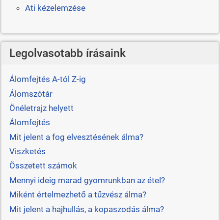
Ati kézelemzése
Legolvasotabb írásaink
Álomfejtés A-tól Z-ig
Álomszótár
Önéletrajz helyett
Álomfejtés
Mit jelent a fog elvesztésének álma?
Viszketés
Összetett számok
Mennyi ideig marad gyomrunkban az étel?
Miként értelmezhető a tűzvész álma?
Mit jelent a hajhullás, a kopaszodás álma?