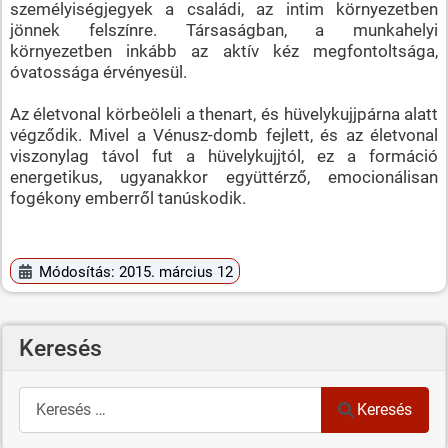
személyiségjegyek a családi, az intim környezetben
jönnek felszínre. Társaságban, a munkahelyi
környezetben inkább az aktív kéz megfontoltsága,
óvatossága érvényesül.
Az életvonal körbeöleli a thenart, és hüvelykujjpárna alatt
végződik. Mivel a Vénusz-domb fejlett, és az életvonal
viszonylag távol fut a hüvelykujjtól, ez a formáció
energetikus, ugyanakkor együttérző, emocionálisan
fogékony emberről tanúskodik.
Módosítás: 2015. március 12
Keresés
Keresés
Keresés