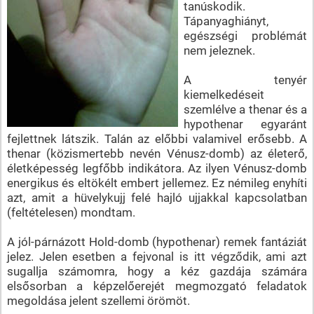
tanúskodik.
Tápanyaghiányt,
egészségi problémát
nem jeleznek.
A tenyér
kiemelkedéseit
szemlélve a thenar és a
hypothenar egyaránt
fejlettnek látszik. Talán az előbbi valamivel erősebb. A
thenar (közismertebb nevén Vénusz-domb) az életerő,
életképesség legfőbb indikátora. Az ilyen Vénusz-domb
energikus és eltökélt embert jellemez. Ez némileg enyhíti
azt, amit a hüvelykujj felé hajló ujjakkal kapcsolatban
(feltételesen) mondtam.
A jól-párnázott Hold-domb (hypothenar) remek fantáziát
jelez. Jelen esetben a fejvonal is itt végződik, ami azt
sugallja számomra, hogy a kéz gazdája számára
elsősorban a képzelőerejét megmozgató feladatok
megoldása jelent szellemi örömöt.