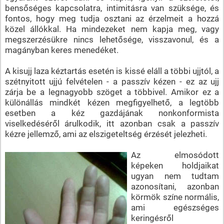
bensőséges kapcsolatra, intimitásra van szüksége, és
fontos, hogy meg tudja osztani az érzelmeit a hozzá
közel állókkal. Ha mindezeket nem kapja meg, vagy
megszerzésükre nincs lehetősége, visszavonul, és a
magányban keres menedéket.
A kisujj laza kéztartás esetén is kissé eláll a többi ujjtól, a
szétnyitott ujjú felvételen - a passzív kézen - ez az ujj
zárja be a legnagyobb szöget a többivel. Amikor ez a
különállás mindkét kézen megfigyelhető, a legtöbb
esetben a kéz gazdájának nonkonformista
viselkedéséről árulkodik, itt azonban csak a passzív
kézre jellemző, ami az elszigeteltség érzését jelezheti.
Az elmosódott
képeken holdjaikat
ugyan nem tudtam
azonosítani, azonban
körmök színe normális,
ami egészséges
keringésről