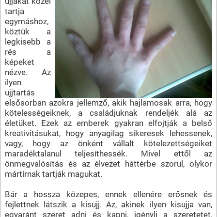
ujjakat közel
tartja
egymáshoz,
köztük a
legkisebb a
rés a
képeket
nézve. Az
ilyen
ujjtartás
elsősorban azokra jellemző, akik hajlamosak arra, hogy
kötelességeiknek, a családjuknak rendeljék alá az
életüket. Ezek az emberek gyakran elfojtják a belső
kreativitásukat, hogy anyagilag sikeresek lehessenek,
vagy, hogy az önként vállalt kötelezettségeiket
maradéktalanul teljesíthessék. Mivel ettől az
önmegvalósítás és az élvezet háttérbe szorul, olykor
mártírnak tartják magukat.
Bár a hossza közepes, ennek ellenére erősnek és
fejlettnek látszik a kisujj. Az, akinek ilyen kisujja van,
egyaránt szeret adni és kapni, igényli a szeretetet,