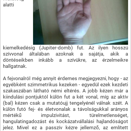
alatti
kiemelkedésig (Jupiter-domb) fut. Az ilyen hosszú
szívvonal általában azoknak a sajátja, akik a
döntéseikben inkább a szívükre, az érzelmeikre
hallgatnak.
A fejvonalról még annyit érdemes megjegyezni, hogy - az
egyébként szimmetrikus kezeken - egyedül ezek kezdeti
szakaszában látható némi eltérés. A jobb kézen már a
kiindulási pontjuktól külön fut a két vonal, míg az aktív
(bal) kézen csak a mutatóujj tengelyénél válnak szét. A
külön futó fej- és életvonalak a távolságukkal arányos
mértékű impulzivitást, türelmetlenséget,
hangulatingadozást és kockázatvállalási hajlandóságot
jelez. Mivel ez a passzív kézre jellemző, az említett