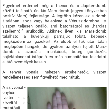
Figyelmet érdemel még a thenar és a Jupiter-domb
között található, ún. kis Mars-domb (egyes könyvekben
pozitív Mars) fejlettsége. A legtöbb kézen ez a domb
általában lapos vagy beleolvad a Vénusz-dombba. Itt
viszont teljesen önálló, ami bátorságról és „harcias
szellemről” árulkodik. Akiknek ilyen kis Mars-domb
található a hüvelykujj párnájuk fölött, képesek
megküzdeni az igazukért. Az előbb elírtak után talán
meglepően hangzik, de gyakori az ilyen fejlett Mars-
domb a szociális munkások, beteg gondozók,
hajléktalanokat istápoló és más humanitárius feladatot
ellátó személyek kezein.
A tenyér vonalai nehezen értékelhetők, viszont
rendellenesség sem figyelhető meg rajtuk.
A szívvonal -
enyhén
ívelten - a
kézéltől a
mutatóujj