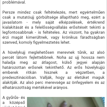
problémával.
Persze mindez csak feltételezés, mert egyértelműen
csak a mutatóujj görbültsége állapítható meg, ezért a
javaslatom - mely saját elképzelések, értékrend
kialakítását és a felelősségvállalás erősítését tekinti a
legfontosabbnak - is feltételes. Az viszont, ha gyakran
érzi magát kimerültnek, vagy krónikus fáradtságban
szenved, komoly figyelmeztetés lehet.
A hüvelykujj meglehetősen merevnek tűnik, az alsó
percét látom fejlettebbnek. Noha az ujj hossza nem
haladja meg az átlagost, külső jegyei alapján
határozottan erősnek tekinthető. Az erős hüvelykujjú
emberek ritkán hisznek a végzetben, a
predesztinációban. Vallják, hogy az életüket maguk
alakítják. Az alsó perc merevsége az önfegyelem és az
elhatározottság mértékével arányos.
A gyűrűs- és
a középső