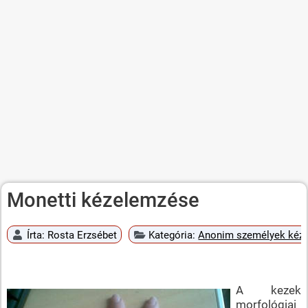
Monetti kézelemzése
Írta:
Rosta Erzsébet
Kategória:
Anonim személyek kéz
A kezek
morfológiai