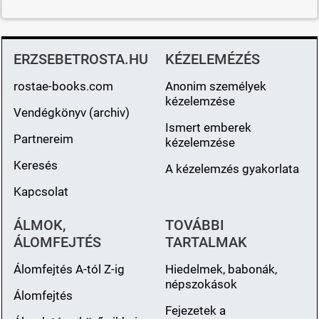
ERZSEBETROSTA.HU
KÉZELEMÉZÉS
rostae-books.com
Anonim személyek
kézelemzése
Vendégkönyv (archiv)
Ismert emberek
Partnereim
kézelemzése
Keresés
A kézelemzés gyakorlata
Kapcsolat
ÁLMOK,
TOVÁBBI
ÁLOMFEJTÉS
TARTALMAK
Álomfejtés A-tól Z-ig
Hiedelmek, babonák,
népszokások
Álomfejtés
Fejezetek a