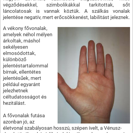
végződésekkel, szimbolikákkal tarkítottak, sőt
láncolatosak is vannak köztük. A szálkás vonalak
jelentése negatív, mert erőcsökkenést, labilitást jeleznek.
A vékony fővonalak,
amelyek néhol mélyen
árkoltak, máshol
sekélyesen
elmosódottak,
különböző
jelentéstartalommal
bírnak, ellentétes
jelentésűek, mert
például egyaránt
jelezhetnek
céltudatosságot és
hezitálást.
A fővonalak futása
azonban jó, az
életvonal szabályosan hosszú, szépen ívelt, a Vénusz-