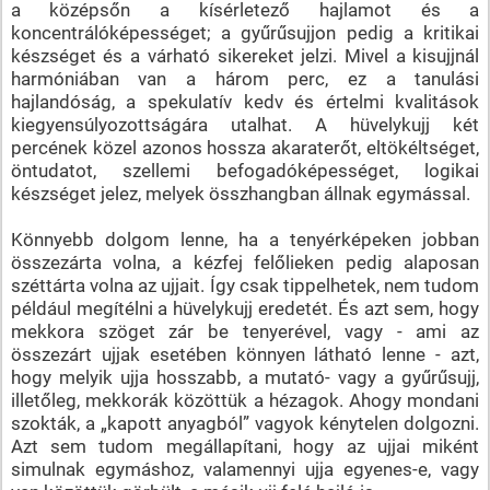
a középsőn a kísérletező hajlamot és a
koncentrálóképességet; a gyűrűsujjon pedig a kritikai
készséget és a várható sikereket jelzi. Mivel a kisujjnál
harmóniában van a három perc, ez a tanulási
hajlandóság, a spekulatív kedv és értelmi kvalitások
kiegyensúlyozottságára utalhat. A hüvelykujj két
percének közel azonos hossza akaraterőt, eltökéltséget,
öntudatot, szellemi befogadóképességet, logikai
készséget jelez, melyek összhangban állnak egymással.
Könnyebb dolgom lenne, ha a tenyérképeken jobban
összezárta volna, a kézfej felőlieken pedig alaposan
széttárta volna az ujjait. Így csak tippelhetek, nem tudom
például megítélni a hüvelykujj eredetét. És azt sem, hogy
mekkora szöget zár be tenyerével, vagy - ami az
összezárt ujjak esetében könnyen látható lenne - azt,
hogy melyik ujja hosszabb, a mutató- vagy a gyűrűsujj,
illetőleg, mekkorák közöttük a hézagok. Ahogy mondani
szokták, a „kapott anyagból” vagyok kénytelen dolgozni.
Azt sem tudom megállapítani, hogy az ujjai miként
simulnak egymáshoz, valamennyi ujja egyenes-e, vagy