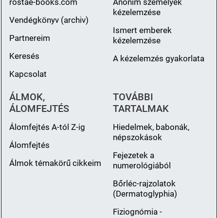
rostae-books.com
Anonim személyek
kézelemzése
Vendégkönyv (archiv)
Ismert emberek
Partnereim
kézelemzése
Keresés
A kézelemzés gyakorlata
Kapcsolat
ÁLMOK,
TOVÁBBI
ÁLOMFEJTÉS
TARTALMAK
Álomfejtés A-tól Z-ig
Hiedelmek, babonák,
népszokások
Álomfejtés
Fejezetek a
Álmok témakörű cikkeim
numerológiából
Bőrléc-rajzolatok
(Dermatoglyphia)
Fiziognómia -