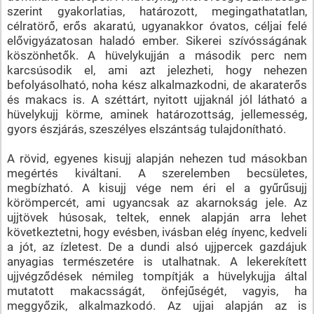
szerint gyakorlatias, határozott, megingathatatlan,
célratörő, erős akaratú, ugyanakkor óvatos, céljai felé
elővigyázatosan haladó ember. Sikerei szívósságának
köszönhetők. A hüvelykujján a második perc nem
karcsúsodik el, ami azt jelezheti, hogy nehezen
befolyásolható, noha kész alkalmazkodni, de akaraterős
és makacs is. A széttárt, nyitott ujjaknál jól látható a
hüvelykujj körme, aminek határozottság, jellemesség,
gyors észjárás, szeszélyes elszántság tulajdonítható.
A rövid, egyenes kisujj alapján nehezen tud másokban
megértés kiváltani. A szerelemben becsületes,
megbízható. A kisujj vége nem éri el a gyűrűsujj
körömpercét, ami ugyancsak az akarnokság jele. Az
ujjtövek húsosak, teltek, ennek alapján arra lehet
következtetni, hogy evésben, ivásban elég ínyenc, kedveli
a jót, az ízletest. De a dundi alsó ujjpercek gazdájuk
anyagias természetére is utalhatnak. A lekerekített
ujjvégződések némileg tompítják a hüvelykujja által
mutatott makacsságát, önfejűségét, vagyis, ha
meggyőzik, alkalmazkodó. Az ujjai alapján az is