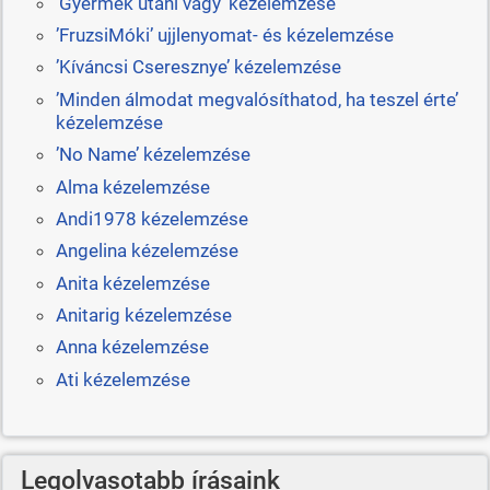
'Gyermek utáni vágy' kézelemzése
’FruzsiMóki’ ujjlenyomat- és kézelemzése
’Kíváncsi Cseresznye’ kézelemzése
’Minden álmodat megvalósíthatod, ha teszel érte’
kézelemzése
’No Name’ kézelemzése
Alma kézelemzése
Andi1978 kézelemzése
Angelina kézelemzése
Anita kézelemzése
Anitarig kézelemzése
Anna kézelemzése
Ati kézelemzése
Legolvasotabb írásaink