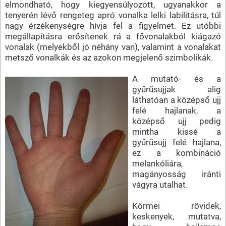
elmondható, hogy kiegyensúlyozott, ugyanakkor a
tenyerén lévő rengeteg apró vonalka lelki labilitásra, túl
nagy érzékenységre hívja fel a figyelmet. Ez utóbbi
megállapításra erősítenek rá a fővonalakból kiágazó
vonalak (melyekből jó néhány van), valamint a vonalakat
metsző vonalkák és az azokon megjelenő szimbolikák.
A mutató- és a
gyűrűsujjak alig
láthatóan a középső ujj
felé hajlanak, a
középső ujj pedig
mintha kissé a
gyűrűsujj felé hajlana,
ez a kombináció
melankóliára,
magányosság iránti
vágyra utalhat.
Körmei rövidek,
keskenyek, mutatva,