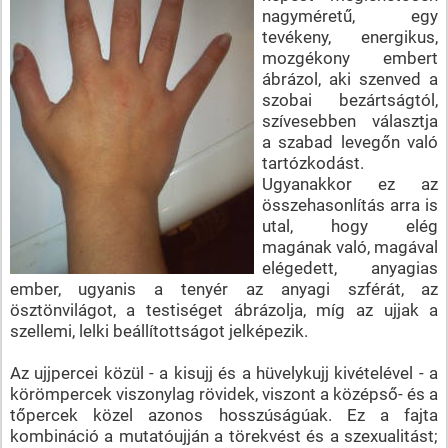
nagyméretű, egy
tevékeny, energikus,
mozgékony embert
ábrázol, aki szenved a
szobai bezártságtól,
szívesebben választja
a szabad levegőn való
tartózkodást.
Ugyanakkor ez az
összehasonlítás arra is
utal, hogy elég
magának való, magával
elégedett, anyagias
ember, ugyanis a tenyér az anyagi szférát, az
ösztönvilágot, a testiséget ábrázolja, míg az ujjak a
szellemi, lelki beállítottságot jelképezik.
Az ujjpercei közül - a kisujj és a hüvelykujj kivételével - a
körömpercek viszonylag rövidek, viszont a középső- és a
tőpercek közel azonos hosszúságúak. Ez a fajta
kombináció a mutatóujján a törekvést és a szexualitást;