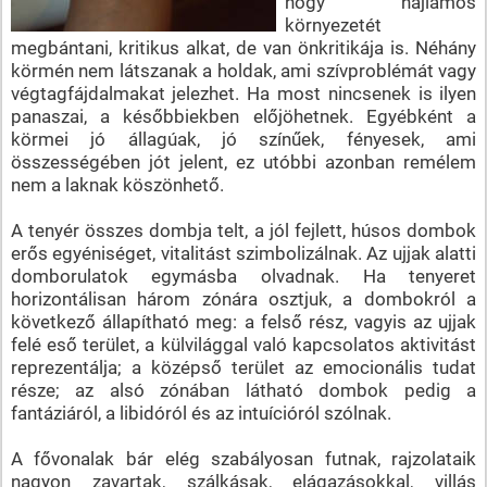
hogy hajlamos
környezetét
megbántani, kritikus alkat, de van önkritikája is. Néhány
körmén nem látszanak a holdak, ami szívproblémát vagy
végtagfájdalmakat jelezhet. Ha most nincsenek is ilyen
panaszai, a későbbiekben előjöhetnek. Egyébként a
körmei jó állagúak, jó színűek, fényesek, ami
összességében jót jelent, ez utóbbi azonban remélem
nem a laknak köszönhető.
A tenyér összes dombja telt, a jól fejlett, húsos dombok
erős egyéniséget, vitalitást szimbolizálnak. Az ujjak alatti
domborulatok egymásba olvadnak. Ha tenyeret
horizontálisan három zónára osztjuk, a dombokról a
következő állapítható meg: a felső rész, vagyis az ujjak
felé eső terület, a külvilággal való kapcsolatos aktivitást
reprezentálja; a középső terület az emocionális tudat
része; az alsó zónában látható dombok pedig a
fantáziáról, a libidóról és az intuícióról szólnak.
A fővonalak bár elég szabályosan futnak, rajzolataik
nagyon zavartak, szálkásak, elágazásokkal, villás