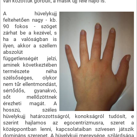
van közöttük görbült, a másik ujj felé hajló is.
A hüvelykujj
feltehetően nagy - kb.
90 fokos - szöget
zárhat be a kezével, s
ha a valóságban is
ilyen, akkor a szellem
abszolút
függetlenségét jelzi,
aminek következtében
természete néha
szélsőséges, olykor
nem tűr ellentmondást,
sértődős, gyanakvó,
sőt mellőzöttnek
érezheti magát. A
hosszú, széles
hüvelykujj határozottságról, konokságról tudósít, e
szerint hajlamos az egocentrizmusra, szeret a
középpontban lenni, kapcsolataiban szívesen játszik
domináns szerepet. A hüvelykujj merevsége, szilárdsága