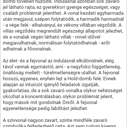
domb tövében húzódik. Indulásnál azonban sok zavaró
jel látható rajta, ez gyerekkori gyenge egészséget, vagy
családi problémát jelenthet. A vonal kezdeti egyharmada
után megjavul, szépen folytatódik, a harmadik harmadnál
- a vége felé - elhalványul, és vékony villában végződik. A
villás végződés megrendült egészségi állapotot jelezhet,
de a vonalak végén látható villák - mivel idővel
megjavulhatnak, normálisan folytatódhatnak - erőt
adhatnak a fővonalnak.
Az élet- és a fejvonal az indulásnál elkülönülnek, elég
távol vannak egymástól, ami - a nagyfokú függetlenség,
önállóság mellett - türelmetlenségre utalhat. A fejvonal
hosszú, egyenes, enyhén lejt a Hold-domb felé. Ennek
alapján az intuíciót igénylő feladatok izgatják,
gyakorlatias, de a sok zavaró vonalka olykor nehézséget
okozhat a koncentrálásban, olykor problémát jelent,
hogy mások mit gondolnak Önről. A fejvonal
egyenetlensége pedig labilitást jelezhet.
A szívvonal nagyon zavart, szinte mindféle zavaró
szimbolika felfedezhető rajta. Azt sem tudom kivenni,