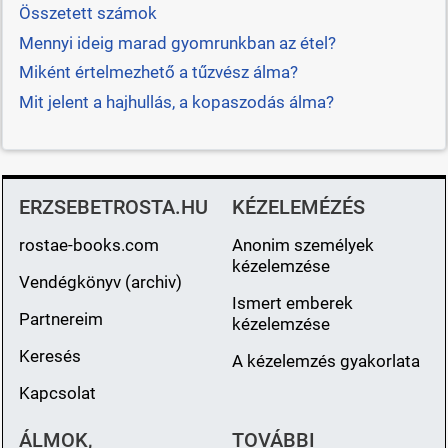
Összetett számok
Mennyi ideig marad gyomrunkban az étel?
Miként értelmezhető a tűzvész álma?
Mit jelent a hajhullás, a kopaszodás álma?
ERZSEBETROSTA.HU
KÉZELEMÉZÉS
rostae-books.com
Anonim személyek
kézelemzése
Vendégkönyv (archiv)
Ismert emberek
Partnereim
kézelemzése
Keresés
A kézelemzés gyakorlata
Kapcsolat
ÁLMOK,
TOVÁBBI