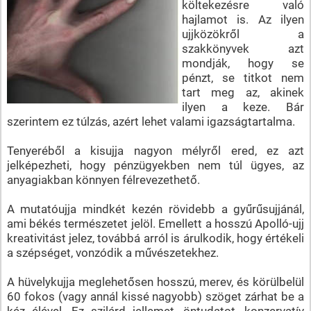
költekezésre való
hajlamot is. Az ilyen
ujjközökről a
szakkönyvek azt
mondják, hogy se
pénzt, se titkot nem
tart meg az, akinek
ilyen a keze. Bár
szerintem ez túlzás, azért lehet valami igazságtartalma.
Tenyeréből a kisujja nagyon mélyről ered, ez azt
jelképezheti, hogy pénzügyekben nem túl ügyes, az
anyagiakban könnyen félrevezethető.
A mutatóujja mindkét kezén rövidebb a gyűrűsujjánál,
ami békés természetet jelöl. Emellett a hosszú Apolló-ujj
kreativitást jelez, továbbá arról is árulkodik, hogy értékeli
a szépséget, vonzódik a művészetekhez.
A hüvelykujja meglehetősen hosszú, merev, és körülbelül
60 fokos (vagy annál kissé nagyobb) szöget zárhat be a
kéz élével. Ez szilárd jellemet, öntudatot, konzervatív