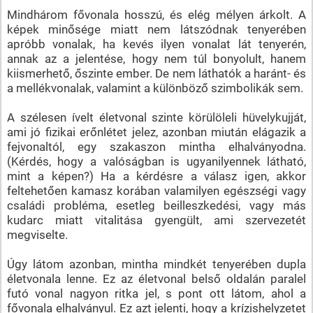
Mindhárom fővonala hosszú, és elég mélyen árkolt. A
képek minősége miatt nem látszódnak tenyerében
apróbb vonalak, ha kevés ilyen vonalat lát tenyerén,
annak az a jelentése, hogy nem túl bonyolult, hanem
kiismerhető, őszinte ember. De nem láthatók a haránt- és
a mellékvonalak, valamint a különböző szimbolikák sem.
A szélesen ívelt életvonal szinte körülöleli hüvelykujját,
ami jó fizikai erőnlétet jelez, azonban miután elágazik a
fejvonaltól, egy szakaszon mintha elhalványodna.
(Kérdés, hogy a valóságban is ugyanilyennek látható,
mint a képen?) Ha a kérdésre a válasz igen, akkor
feltehetően kamasz korában valamilyen egészségi vagy
családi probléma, esetleg beilleszkedési, vagy más
kudarc miatt vitalitása gyengült, ami szervezetét
megviselte.
Úgy látom azonban, mintha mindkét tenyerében dupla
életvonala lenne. Ez az életvonal belső oldalán paralel
futó vonal nagyon ritka jel, s pont ott látom, ahol a
fővonala elhalványul. Ez azt jelenti, hogy a krízishelyzetet