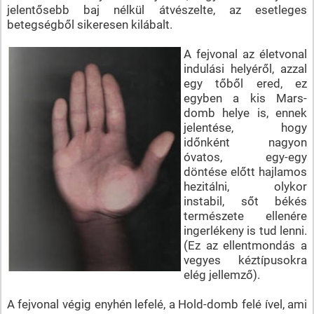
jelentősebb baj nélkül átvészelte, az esetleges
betegségből sikeresen kilábalt.
A fejvonal az életvonal
indulási helyéről, azzal
egy tőből ered, ez
egyben a kis Mars-
domb helye is, ennek
jelentése, hogy
időnként nagyon
óvatos, egy-egy
döntése előtt hajlamos
hezitálni, olykor
instabil, sőt békés
természete ellenére
ingerlékeny is tud lenni.
(Ez az ellentmondás a
vegyes kéztípusokra
elég jellemző).
A fejvonal végig enyhén lefelé, a Hold-domb felé ível, ami