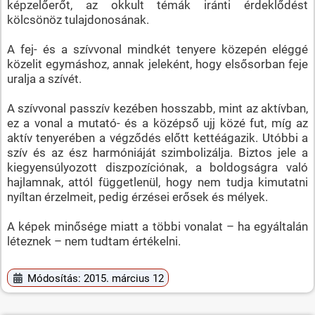
képzelőerőt, az okkult témák iránti érdeklődést
kölcsönöz tulajdonosának.
A fej- és a szívvonal mindkét tenyere közepén eléggé
közelit egymáshoz, annak jeleként, hogy elsősorban feje
uralja a szívét.
A szívvonal passzív kezében hosszabb, mint az aktívban,
ez a vonal a mutató- és a középső ujj közé fut, míg az
aktív tenyerében a végződés előtt kettéágazik. Utóbbi a
szív és az ész harmóniáját szimbolizálja. Biztos jele a
kiegyensúlyozott diszpozíciónak, a boldogságra való
hajlamnak, attól függetlenül, hogy nem tudja kimutatni
nyíltan érzelmeit, pedig érzései erősek és mélyek.
A képek minősége miatt a többi vonalat – ha egyáltalán
léteznek – nem tudtam értékelni.
Módosítás: 2015. március 12