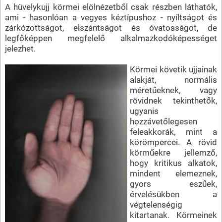
A hüvelykujj körmei elölnézetből csak részben láthatók,
ami - hasonlóan a vegyes kéztípushoz - nyíltságot és
zárkózottságot, elszántságot és óvatosságot, de
legfőképpen megfelelő alkalmazkodóképességet
jelezhet.
Körmei követik ujjainak
alakját, normális
méretűeknek, vagy
rövidnek tekinthetők,
ugyanis
hozzávetőlegesen
feleakkorák, mint a
körömpercei. A rövid
körműekre jellemző,
hogy kritikus alkatok,
mindent elemeznek,
gyors eszűek,
érvelésükben a
végtelenségig
kitartanak. Körmeinek