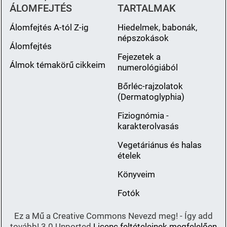
ÁLOMFEJTÉS
TARTALMAK
Álomfejtés A-tól Z-ig
Hiedelmek, babonák,
népszokások
Álomfejtés
Fejezetek a
Álmok témakörű cikkeim
numerológiából
Bőrléc-rajzolatok
(Dermatoglyphia)
Fiziognómia -
karakterolvasás
Vegetáriánus és halas
ételek
Könyveim
Fotók
Ez a Mű a Creative Commons Nevezd meg! - Így add
tovább! 3.0 Unported
Licenc feltételeinek megfelelően