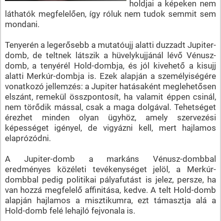
holdjai a képeken nem
láthatók megfelelően, így róluk nem tudok semmit sem
mondani.
Tenyerén a legerősebb a mutatóujj alatti duzzadt Jupiter-
domb, de teltnek látszik a hüvelykujjánál lévő Vénusz-
domb, a tenyérél Hold-dombja, és jól kivehető a kisujj
alatti Merkúr-dombja is. Ezek alapján a személyiségére
vonatkozó jellemzés: a Jupiter hatásaként meglehetősen
elszánt, remekül összpontosít, ha valamit éppen csinál,
nem törődik mással, csak a maga dolgával. Tehetséget
érezhet minden olyan ügyhöz, amely szervezési
képességet igényel, de vigyázni kell, mert hajlamos
elaprózódni.
A Jupiter-domb a markáns Vénusz-dombbal
eredményes közéleti tevékenységet jelöl, a Merkúr-
dombbal pedig politikai pályafutást is jelez, persze, ha
van hozzá megfelelő affinitása, kedve. A telt Hold-domb
alapján hajlamos a misztikumra, ezt támasztja alá a
Hold-domb felé lehajló fejvonala is.