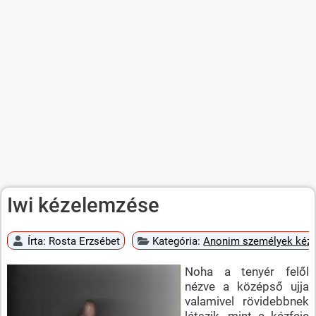
Iwi kézelemzése
Írta:
Rosta Erzsébet
Kategória:
Anonim személyek kéz
Noha a tenyér felől
nézve a középső ujja
valamivel rövidebbnek
látszik, mint a kézfeje