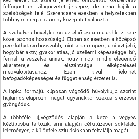
felfogást és világnézetet jelképez, de néha hajlik a
szélsőségek felé. Szerencsére ezekben a helyzetekben
többnyire mégis az arany középutat választja.
A szabályos hüvelykujjon az első és a második íz perc
közel azonos hosszúságú. Ebben az esetben a középső
perc láthatóan hosszabb, mint a körömperc, ami azt jelzi,
hogy bár aktív, gyakorlatias, jó szellemi képességgel bír,
fennáll a veszélye annak, hogy nincs mindig elegendő
akaratereje és elszántsága elképzelései
megvalósításához. Ezen kívül jelölhet
befogadóképességet és függetlenség érzetet is.
A lapka formájú, kúposan végződő hüvelykujja szerint
hajlamos elaprózni magát, ugyanakkor szexuális érzései
gyöngédek.
A többféle ujjvégződés alapján a keze a vegyes
kéztípusba tartozik, ami alapján célkitűzései sokfélék,
leleményes, a különféle szituációkban feltalálja magát.