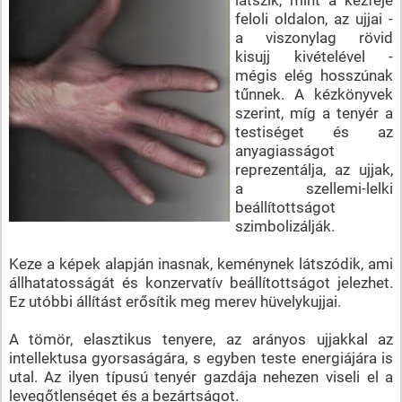
feloli oldalon, az ujjai -
a viszonylag rövid
kisujj kivételével -
mégis elég hosszúnak
tűnnek. A kézkönyvek
szerint, míg a tenyér a
testiséget és az
anyagiasságot
reprezentálja, az ujjak,
a szellemi-lelki
beállítottságot
szimbolizálják.
Keze a képek alapján inasnak, keménynek látszódik, ami
állhatatosságát és konzervatív beállítottságot jelezhet.
Ez utóbbi állítást erősítik meg merev hüvelykujjai.
A tömör, elasztikus tenyere, az arányos ujjakkal az
intellektusa gyorsaságára, s egyben teste energiájára is
utal. Az ilyen típusú tenyér gazdája nehezen viseli el a
levegőtlenséget és a bezártságot.