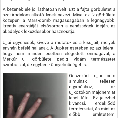
A kezének éle jól láthatóan ívelt. Ezt a fajta görbületet a
szakirodalom alkotó ívnek nevezi. Mivel az ív görbülete
középen, a Mars-domb magasságában a legnagyobb,
kreatív energiáját elsősorban a nehézségek idején, az
akadályok leküzdésekor hasznosítja.
Ujjai egyenesek, kivéve a mutató- és a kisujjait, melyek
enyhén befelé hajlanak. A Jupiter esetében ez azt jelenti,
hogy nem minden esetben elégedett önmagával, a
Merkúr ujj görbülete pedig vidám természetet
szimbolizál, de egyben könnyelműséget is.
Összezárt ujjai nem
simulnak teljesen
egymáshoz, az
ujjközökön majdnem át
lehet látni. Ez jelezhet
kíváncsi, érdeklődő
természetet, és mint az
előbb említettem,