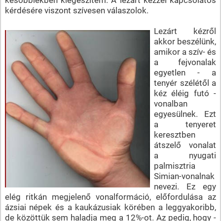
kérdésére viszont szívesen válaszolok.
Lezárt kézről
akkor beszélünk,
amikor a szív- és
a fejvonalak
egyetlen - a
tenyér szélétől a
kéz éléig futó -
vonalban
egyesülnek. Ezt
a tenyeret
keresztben
átszelő vonalat
a nyugati
palmisztria
Simian-vonalnak
nevezi. Ez egy
elég ritkán megjelenő vonalformáció, előfordulása az
ázsiai népek és a kaukázusiak körében a leggyakoribb,
de közöttük sem haladja meg a 12%-ot. Az pedig, hogy -