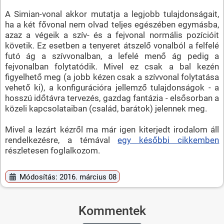
A Simian-vonal akkor mutatja a legjobb tulajdonságait,
ha a két fővonal nem olvad teljes egészében egymásba,
azaz a végeik a szív- és a fejvonal normális pozícióit
követik. Ez esetben a tenyeret átszelő vonalból a felfelé
futó ág a szívvonalban, a lefelé menő ág pedig a
fejvonalban folytatódik. Mivel ez csak a bal kezén
figyelhető meg (a jobb kézen csak a szívvonal folytatása
vehető ki), a konfigurációra jellemző tulajdonságok - a
hosszú időtávra tervezés, gazdag fantázia - elsősorban a
közeli kapcsolataiban (család, barátok) jelennek meg.
Mivel a lezárt kézről ma már igen kiterjedt irodalom áll
rendelkezésre, a témával
egy későbbi cikkemben
részletesen foglalkozom.
Módosítás: 2016. március 08
Kommentek