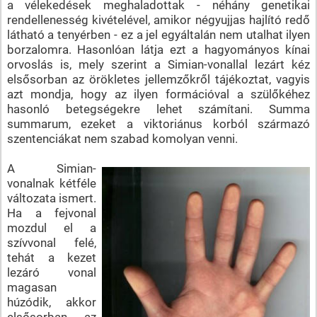
a vélekedések meghaladottak - néhány genetikai
rendellenesség kivételével, amikor négyujjas hajlító redő
látható a tenyérben - ez a jel egyáltalán nem utalhat ilyen
borzalomra. Hasonlóan látja ezt a hagyományos kínai
orvoslás is, mely szerint a Simian-vonallal lezárt kéz
elsősorban az örökletes jellemzőkről tájékoztat, vagyis
azt mondja, hogy az ilyen formációval a szülőkéhez
hasonló betegségekre lehet számítani. Summa
summarum, ezeket a viktoriánus korból származó
szentenciákat nem szabad komolyan venni.
A Simian-
vonalnak kétféle
változata ismert.
Ha a fejvonal
mozdul el a
szívvonal felé,
tehát a kezet
lezáró vonal
magasan
húzódik, akkor
elsősorban az