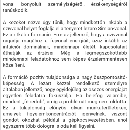
vonal bonyolult személyiségéről, érzékenységéről
tanúskodik.
A kezeket nézve úgy tűnik, hogy mindkettőn inkább a
szívvonal helyét foglalja el a tenyeret lezáró Simian-vonal.
Ez a ritkább formáció. Erre az jellemző, hogy a szívvonal
ragadja magához a fejvonal energiáit, azaz inkább az
intuíciói dominálnak, mindennapi életét, kapcsolatait
áthatják az érzései. Még a legmegszokottabb
mindennapi feladatokhoz sem képes érzelemmentesen
közelíteni.
A formáció pozitív tulajdonsága a nagy összpontosító-
képesség. A lezárt kézzel rendelkező személyre
általában jellemző, hogy egyidejűleg az összes energiáját
egyetlen feladatra fókuszálja. Ha belefog valamibe,
mindent „félredob”, amíg a problémát meg nem oldotta.
Ez a tulajdonság előnyös olyan munkaterületeken,
amelyek figyelemkoncentrációt igényelnek, viszont
gondot okozhat például a gépkocsivezetésben, ahol
egyszerre több dologra is oda kell figyelni.