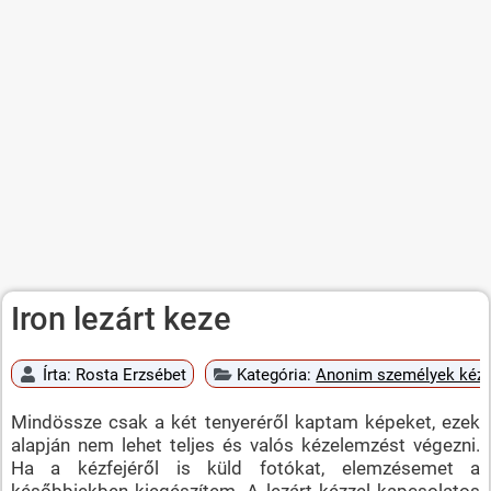
Iron lezárt keze
Írta:
Rosta Erzsébet
Kategória:
Anonim személyek kéz
Mindössze csak a két tenyeréről kaptam képeket, ezek
alapján nem lehet teljes és valós kézelemzést végezni.
Ha a kézfejéről is küld fotókat, elemzésemet a
későbbiekben kiegészítem. A lezárt kézzel kapcsolatos