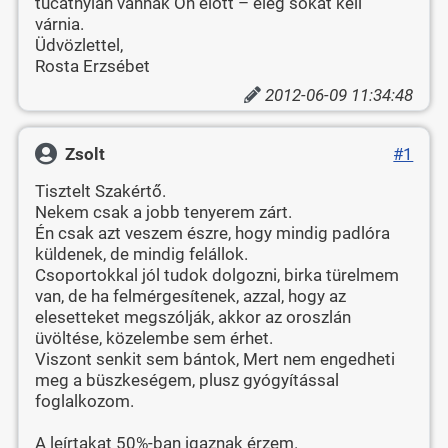
tucatnyian vannak Ön előtt – elég sokat kell
várnia.
Üdvözlettel,
Rosta Erzsébet
2012-06-09 11:34:48
Zsolt
#1
Tisztelt Szakértő.
Nekem csak a jobb tenyerem zárt.
Én csak azt veszem észre, hogy mindig padlóra
küldenek, de mindig felállok.
Csoportokkal jól tudok dolgozni, birka türelmem
van, de ha felmérgesítenek, azzal, hogy az
elesetteket megszólják, akkor az oroszlán
üvöltése, közelembe sem érhet.
Viszont senkit sem bántok, Mert nem engedheti
meg a büszkeségem, plusz gyógyítással
foglalkozom.
A leírtakat 50%-ban igaznak érzem.