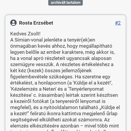
archivált tartalom
Rosta Erzsébet
#2
Kedves Zsolt!
A Simian-vonal jelenléte a tenyér(ek)en
önmagában kevés ahhoz, hogy megállapítható
legyen belőle az ember karaktere, még akkor is,
ha a vonal apró részleteit ugyancsak alaposan
szemügyre vesszük. A részletes értékeléshez a
két kéz (kezek) összes jellemzőjének
figyelembevétele szükséges. Ha szeretne egy
értékelést, a honlapomon (a 'Küldje el a kezét!',
'Kézelemzés a Neten' és a 'Tenyérlenyomat
készítése' c. írásaimban) leírtak szerint készítsen
a kezeiről fotókat (a tenyereiről lenyomat is
megfelel), és a nyitóoldalamon található „Küldje el
a kezét!” feliratú ikonra kattintva megjelenő űrlap
segítségével elküldheti azokat számomra. Az
elemzés elkészítésére azonban – mivel több mint