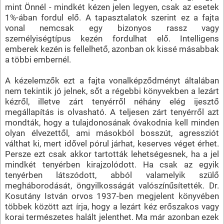
mint Önnél - mindkét kézen jelen legyen, csak az esetek
1%-ában fordul elő. A tapasztalatok szerint ez a fajta
vonal nemcsak egy bizonyos rassz vagy
személyiségtípus kezén fordulhat elő. Intelligens
emberek kezén is fellelhető, azonban ok kissé másabbak
a többi embernél.
A kézelemzők ezt a fajta vonalképződményt általában
nem tekintik jó jelnek, sőt a régebbi könyvekben a lezárt
kézről, illetve zárt tenyérről néhány elég ijesztő
megállapítás is olvasható. A teljesen zárt tenyérről azt
mondták, hogy a tulajdonosának óvakodnia kell minden
olyan élvezettől, ami másokból bosszút, agressziót
válthat ki, mert idővel pórul járhat, keserves véget érhet.
Persze ezt csak akkor tartották lehetségesnek, ha a jel
mindkét tenyérben kirajzolódott. Ha csak az egyik
tenyérben látszódott, abból valamelyik szülő
megháborodását, öngyilkosságát valószínűsítették. Dr.
Kosutány István orvos 1937-ben megjelent könyvében
többek között azt írja, hogy a lezárt kéz erőszakos vagy
korai természetes halált jelenthet. Ma már azonban ezek