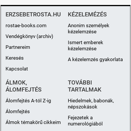
ERZSEBETROSTA.HU
KÉZELEMÉZÉS
rostae-books.com
Anonim személyek
kézelemzése
Vendégkönyv (archiv)
Ismert emberek
Partnereim
kézelemzése
Keresés
A kézelemzés gyakorlata
Kapcsolat
ÁLMOK,
TOVÁBBI
ÁLOMFEJTÉS
TARTALMAK
Álomfejtés A-tól Z-ig
Hiedelmek, babonák,
népszokások
Álomfejtés
Fejezetek a
Álmok témakörű cikkeim
numerológiából