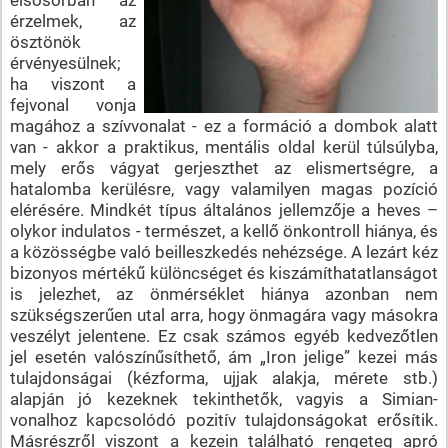
érzelmek, az
ösztönök
érvényesülnek;
ha viszont a
fejvonal vonja
magához a szívvonalat - ez a formáció a dombok alatt
van - akkor a praktikus, mentális oldal kerül túlsúlyba,
mely erős vágyat gerjeszthet az elismertségre, a
hatalomba kerülésre, vagy valamilyen magas pozíció
elérésére. Mindkét típus általános jellemzője a heves –
olykor indulatos - természet, a kellő önkontroll hiánya, és
a közösségbe való beilleszkedés nehézsége. A lezárt kéz
bizonyos mértékű különcséget és kiszámíthatatlanságot
is jelezhet, az önmérséklet hiánya azonban nem
szükségszerűen utal arra, hogy önmagára vagy másokra
veszélyt jelentene. Ez csak számos egyéb kedvezőtlen
jel esetén valószínűsíthető, ám „Iron jelige” kezei más
tulajdonságai (kézforma, ujjak alakja, mérete stb.)
alapján jó kezeknek tekinthetők, vagyis a Simian-
vonalhoz kapcsolódó pozitív tulajdonságokat erősítik.
Másrészről viszont a kezein található rengeteg apró