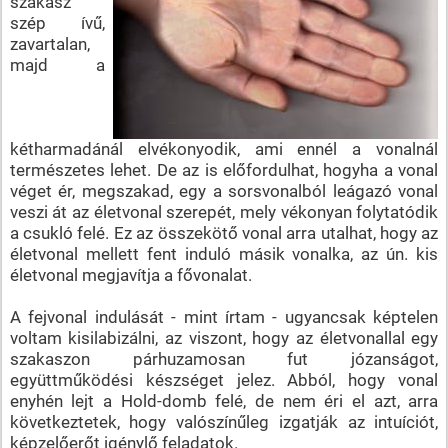
szakasz
szép ívű,
zavartalan,
majd a
kétharmadánál elvékonyodik, ami ennél a vonalnál
természetes lehet. De az is előfordulhat, hogyha a vonal
véget ér, megszakad, egy a sorsvonalból leágazó vonal
veszi át az életvonal szerepét, mely vékonyan folytatódik
a csukló felé. Ez az összekötő vonal arra utalhat, hogy az
életvonal mellett fent induló másik vonalka, az ún. kis
életvonal megjavítja a fővonalat.
A fejvonal indulását - mint írtam - ugyancsak képtelen
voltam kisilabizálni, az viszont, hogy az életvonallal egy
szakaszon párhuzamosan fut józanságot,
együttműködési készséget jelez. Abból, hogy vonal
enyhén lejt a Hold-domb felé, de nem éri el azt, arra
következtetek, hogy valószínűleg izgatják az intuíciót,
képzelőerőt igénylő feladatok.