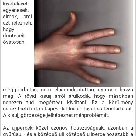
kivételével-
egyenesek,
simák, ami
azt jelezheti,
hogy
döntéseit
óvatosan,
meggondoltan, nem elhamarkodottan, gyorsan hozza
meg. A rövid kisujj arról árulkodik, hogy másokban
nehezen tud megértést kiváltani. Ez a körülmény
nehezítheti tartós kapcsolat kialakítását és fenntartását.
A kisujj görbesége jelképezhet méhproblémát.
Az ujjpercek közel azonos hosszúságúak, azonban a
gyűrűsujj- és a középső ujj középső ujjperce hosszabb a