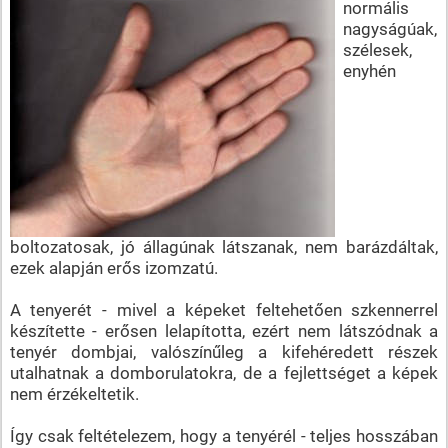
normális
nagyságúak,
szélesek,
enyhén
boltozatosak, jó állagúnak látszanak, nem barázdáltak,
ezek alapján erős izomzatú.
A tenyerét - mivel a képeket feltehetően szkennerrel
készítette - erősen lelapította, ezért nem látszódnak a
tenyér dombjai, valószínűleg a kifehéredett részek
utalhatnak a domborulatokra, de a fejlettséget a képek
nem érzékeltetik.
Így csak feltételezem, hogy a tenyérél - teljes hosszában