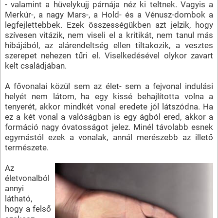
- valamint a hüvelykujj párnája néz ki teltnek. Vagyis a
Merkúr-, a nagy Mars-, a Hold- és a Vénusz-dombok a
legfejlettebbek. Ezek összességükben azt jelzik, hogy
szívesen vitázik, nem viseli el a kritikát, nem tanul más
hibájából, az alárendeltség ellen tiltakozik, a vesztes
szerepet nehezen tűri el. Viselkedésével olykor zavart
kelt családjában.
A fővonalai közül sem az élet- sem a fejvonal indulási
helyét nem látom, ha egy kissé behajlította volna a
tenyerét, akkor mindkét vonal eredete jól látszódna. Ha
ez a két vonal a valóságban is egy ágból ered, akkor a
formáció nagy óvatosságot jelez. Minél távolabb esnek
egymástól ezek a vonalak, annál merészebb az illető
természete.
Az
életvonalból
annyi
látható,
hogy a felső