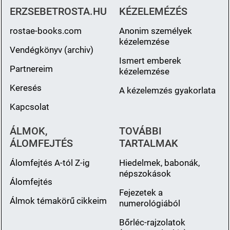
ERZSEBETROSTA.HU
KÉZELEMÉZÉS
rostae-books.com
Anonim személyek
kézelemzése
Vendégkönyv (archiv)
Ismert emberek
Partnereim
kézelemzése
Keresés
A kézelemzés gyakorlata
Kapcsolat
ÁLMOK,
TOVÁBBI
ÁLOMFEJTÉS
TARTALMAK
Álomfejtés A-tól Z-ig
Hiedelmek, babonák,
népszokások
Álomfejtés
Fejezetek a
Álmok témakörű cikkeim
numerológiából
Bőrléc-rajzolatok