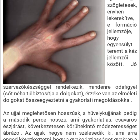
szögletesek,
enyhén
lekerekítve,
e formáció
jellemzője,
hogy
egyensúlyt
teremt a kéz
jellemzői
között. Jó
szervezőkészséggel rendelkezik, mindenre odafigyel
(sőt néha túlbiztosítja a dolgokat), érzéke van az elméleti
dolgokat összeegyeztetni a gyakorlati megoldásokkal.
Az ujjai meglehetősen hosszúak, a hüvelykujjának pedig
a második perce hosszú, ami gyakorlatias, csavaros
észjárást, következetesen körültekintő módszerességet
ábrázol. Az ujjak hegye nem szélesedik ki, ami arra
enged következtetni, hogy a gyakorlatiasságot gyakran a