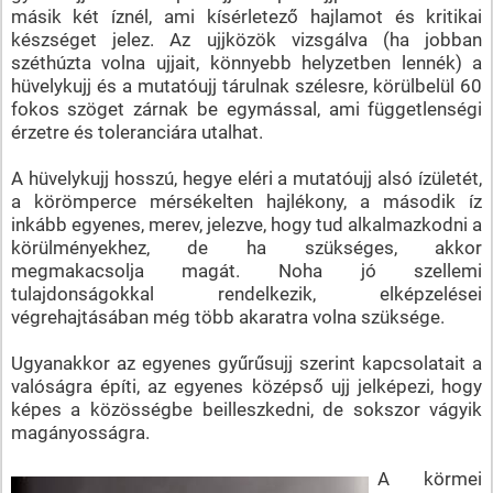
másik két íznél, ami kísérletező hajlamot és kritikai
készséget jelez. Az ujjközök vizsgálva (ha jobban
széthúzta volna ujjait, könnyebb helyzetben lennék) a
hüvelykujj és a mutatóujj tárulnak szélesre, körülbelül 60
fokos szöget zárnak be egymással, ami függetlenségi
érzetre és toleranciára utalhat.
A hüvelykujj hosszú, hegye eléri a mutatóujj alsó ízületét,
a körömperce mérsékelten hajlékony, a második íz
inkább egyenes, merev, jelezve, hogy tud alkalmazkodni a
körülményekhez, de ha szükséges, akkor
megmakacsolja magát. Noha jó szellemi
tulajdonságokkal rendelkezik, elképzelései
végrehajtásában még több akaratra volna szüksége.
Ugyanakkor az egyenes gyűrűsujj szerint kapcsolatait a
valóságra építi, az egyenes középső ujj jelképezi, hogy
képes a közösségbe beilleszkedni, de sokszor vágyik
magányosságra.
A körmei