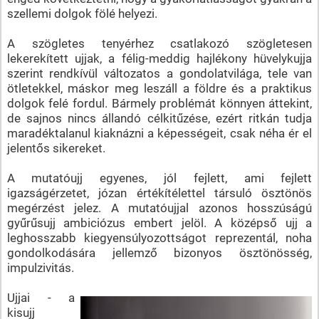
szellemi dolgok fölé helyezi.
A szögletes tenyérhez csatlakozó szögletesen
lekerekített ujjak, a félig-meddig hajlékony hüvelykujja
szerint rendkívül változatos a gondolatvilága, tele van
ötletekkel, máskor meg leszáll a földre és a praktikus
dolgok felé fordul. Bármely problémát könnyen áttekint,
de sajnos nincs állandó célkitűzése, ezért ritkán tudja
maradéktalanul kiaknázni a képességeit, csak néha ér el
jelentős sikereket.
A mutatóujj egyenes, jól fejlett, ami fejlett
igazságérzetet, józan értékítélettel társuló ösztönös
megérzést jelez. A mutatóujjal azonos hosszúságú
gyűrűsujj ambiciózus embert jelöl. A középső ujj a
leghosszabb kiegyensúlyozottságot reprezentál, noha
gondolkodására jellemző bizonyos ösztönösség,
impulzivitás.
Ujjai - a
kisujj