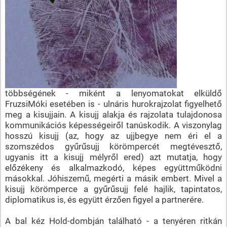
többségének - miként a lenyomatokat elküldő
FruzsiMóki esetében is - ulnáris hurokrajzolat figyelhető
meg a kisujjain. A kisujj alakja és rajzolata tulajdonosa
kommunikációs képességeiről tanúskodik. A viszonylag
hosszú kisujj (az, hogy az ujjbegye nem éri el a
szomszédos gyűrűsujj körömpercét megtévesztő,
ugyanis itt a kisujj mélyről ered) azt mutatja, hogy
előzékeny és alkalmazkodó, képes együttműködni
másokkal. Jóhiszemű, megérti a másik embert. Mivel a
kisujj körömperce a gyűrűsujj felé hajlik, tapintatos,
diplomatikus is, és együtt érzően figyel a partnerére.
A bal kéz Hold-dombján található - a tenyéren ritkán