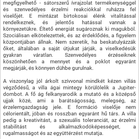
megfigyelhető - sátorszerű ívrajzolat termékenységgel
és szenvedélyes érzelmi reakciókkal ruházza fel
viselőjét. E mintázat birtokosai élénk vitalitással
rendelkeznek, és jelentős hatással vannak a
környezetükre. Éltető energiát sugároznak ki magukból.
Szociálisan elkötelezettek, és az érdeklődés, a figyelem
központjában állnak. Nem szeretik, ha beskatulyázzák
őket, általában a saját útjukat járják, a viselkedésük
gyakran váratlan. Szenvedélyes érzéseiknek
köszönhetően a mennyet és a poklot egyaránt
megjárják, és könnyen dühbe gurulnak.
A viszonylag jól árkolt szívvonal mindkét kézen villás
végződésű, a villa ágai mintegy körülölelik a Jupiter-
dombot. A fő ág felkanyarodik a mutató és a középső
ujjak közé, ami a barátságosság, melegség, az
érzelemgazdagság jele. E formáció viselője nem
célorientált, jóban és rosszban egyaránt hű társ. A villa
pedig a kreativitást, a szexuális toleranciát, az érzelmi
stabilitást és alkalmazkodóképességet, a
rugalmasságot és az együttérzést mutatja.