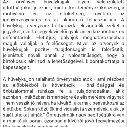
Az örvényes hüvelykujjak olyan veleszületett
adottságokat jeleznek, mint a kezdeményezőkészség, a
motiváció és az eltökéltség, továbbá az
igényérvényesítés és az akaraterő felhasználása. A
hüvelykujj örvényének bőrbarázdái elszigetelik ezeket a
jegyeket, ezért e jegyek viselői gyakran én központúak és
önfenntartók. Életútjuk, pályájuk meghatározásában
maguk vállalják a felelősséget. Mivel az örvények a
hüvelykujjak pozitív tulajdonságait is felerősítik,
jelenlétük növeli annak a valószínűségét, hogy a
birtokosuk élni tud a lehetőségeivel, kibontakoztatja a
képességeit.
A hüvelykujjon található örvényrajzolatok - ami részben
az előbbiekből is következik - önállósággal és
önbizalommal ruházza fel a tulajdonosaikat, akik
azonban - miközben ismertségre és elismerésre vágynak
- nem veszik jó néven, ha kívülről akarnak beavatkozni az
életükbe. Sokan közülük individualista személyek, akik „a
saját útjukat járják.” Önfegyelmük nagy segítségükre van
a munkájuk során, azonban a kívülről jövő fegyelmezési
törekvésekkel szembeszállnak.