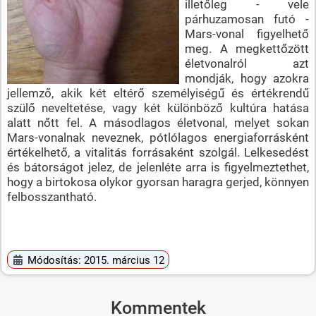
illetőleg - vele
párhuzamosan futó -
Mars-vonal figyelhető
meg. A megkettőzött
életvonalról azt
mondják, hogy azokra
jellemző, akik két eltérő személyiségű és értékrendű
szülő neveltetése, vagy két különböző kultúra hatása
alatt nőtt fel. A másodlagos életvonal, melyet sokan
Mars-vonalnak neveznek, pótlólagos energiaforrásként
értékelhető, a vitalitás forrásaként szolgál. Lelkesedést
és bátorságot jelez, de jelenléte arra is figyelmeztethet,
hogy a birtokosa olykor gyorsan haragra gerjed, könnyen
felbosszantható.
Módosítás: 2015. március 12
Kommentek