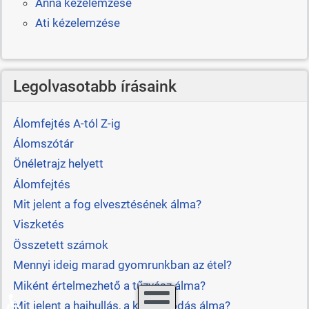
Anna kézelemzése
Ati kézelemzése
Legolvasotabb írásaink
Álomfejtés A-tól Z-ig
Álomszótár
Önéletrajz helyett
Álomfejtés
Mit jelent a fog elvesztésének álma?
Viszketés
Összetett számok
Mennyi ideig marad gyomrunkban az étel?
Miként értelmezhető a tűzvész álma?
♿
Mit jelent a hajhullás, a kopaszodás álma?