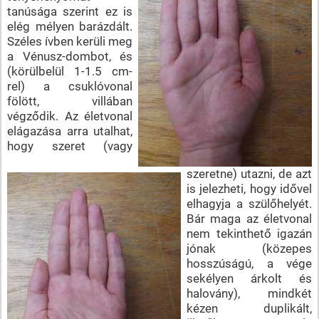
tanúsága szerint ez is
elég mélyen barázdált.
Széles ívben kerüli meg
a Vénusz-dombot, és
(körülbelül 1-1.5 cm-
rel) a csuklóvonal
fölött, villában
végződik. Az életvonal
elágazása arra utalhat,
hogy szeret (vagy
szeretne) utazni, de azt
is jelezheti, hogy idővel
elhagyja a szülőhelyét.
Bár maga az életvonal
nem tekinthető igazán
jónak (közepes
hosszúságú, a vége
sekélyen árkolt és
halovány), mindkét
kézen duplikált,