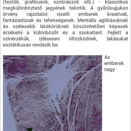
(festők, grafikusok, szobrászok stb.) - klasszikus
megkülönböztető jegyének tekintik. A gyűrűsujjukon
örvény rajzolatot viselő emberek kreatívak,
fantáziadúsak és tehetségesek. Mentális agilitásuknak
és szélesebb látókörüknek köszönhetően képesek
érzékelni a különbözőt és a szokatlant. Fejlett a
színérzékük, ízlésesen öltözködnek, lakásukat
esztétikusan rendezik be.
Az
emberek
nagy