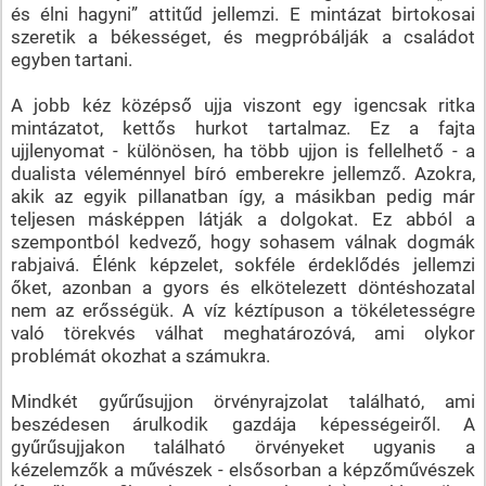
és élni hagyni” attitűd jellemzi. E mintázat birtokosai
szeretik a békességet, és megpróbálják a családot
egyben tartani.
A jobb kéz középső ujja viszont egy igencsak ritka
mintázatot, kettős hurkot tartalmaz. Ez a fajta
ujjlenyomat - különösen, ha több ujjon is fellelhető - a
dualista véleménnyel bíró emberekre jellemző. Azokra,
akik az egyik pillanatban így, a másikban pedig már
teljesen másképpen látják a dolgokat. Ez abból a
szempontból kedvező, hogy sohasem válnak dogmák
rabjaivá. Élénk képzelet, sokféle érdeklődés jellemzi
őket, azonban a gyors és elkötelezett döntéshozatal
nem az erősségük. A víz kéztípuson a tökéletességre
való törekvés válhat meghatározóvá, ami olykor
problémát okozhat a számukra.
Mindkét gyűrűsujjon örvényrajzolat található, ami
beszédesen árulkodik gazdája képességeiről. A
gyűrűsujjakon található örvényeket ugyanis a
kézelemzők a művészek - elsősorban a képzőművészek