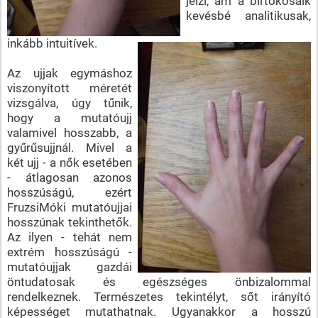
jelzi, ám a birtokosaik
kevésbé analitikusak,
inkább intuitívek.
Az ujjak egymáshoz
viszonyított méretét
vizsgálva, úgy tűnik,
hogy a mutatóujj
valamivel hosszabb, a
gyűrűsujjnál. Mivel a
két ujj - a nők esetében
- átlagosan azonos
hosszúságú, ezért
FruzsiMóki mutatóujjai
hosszúnak tekinthetők.
Az ilyen - tehát nem
extrém hosszúságú -
mutatóujjak gazdái
öntudatosak és egészséges önbizalommal
rendelkeznek. Természetes tekintélyt, sőt irányító
képességet mutathatnak. Ugyanakkor a hosszú