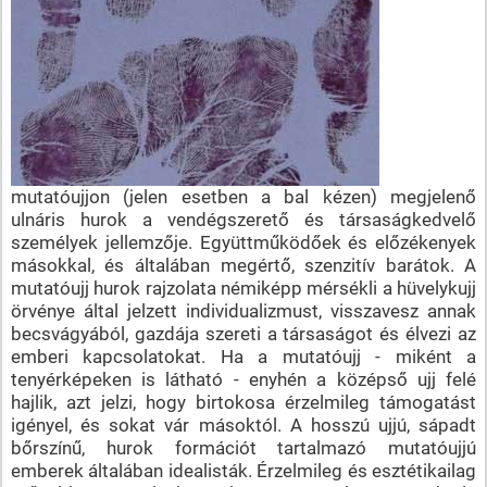
mutatóujjon (jelen esetben a bal kézen) megjelenő
ulnáris hurok a vendégszerető és társaságkedvelő
személyek jellemzője. Együttműködőek és előzékenyek
másokkal, és általában megértő, szenzitív barátok. A
mutatóujj hurok rajzolata némiképp mérsékli a hüvelykujj
örvénye által jelzett individualizmust, visszavesz annak
becsvágyából, gazdája szereti a társaságot és élvezi az
emberi kapcsolatokat. Ha a mutatóujj - miként a
tenyérképeken is látható - enyhén a középső ujj felé
hajlik, azt jelzi, hogy birtokosa érzelmileg támogatást
igényel, és sokat vár másoktól. A hosszú ujjú, sápadt
bőrszínű, hurok formációt tartalmazó mutatóujjú
emberek általában idealisták. Érzelmileg és esztétikailag