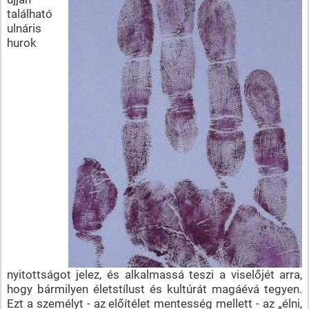
található
ulnáris
hurok
nyitottságot jelez, és alkalmassá teszi a viselőjét arra,
hogy bármilyen életstílust és kultúrát magáévá tegyen.
Ezt a személyt - az előítélet mentesség mellett - az „élni,