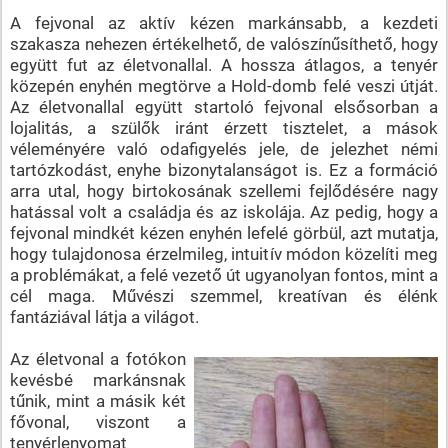
A fejvonal az aktív kézen markánsabb, a kezdeti
szakasza nehezen értékelhető, de valószínűsíthető, hogy
együtt fut az életvonallal. A hossza átlagos, a tenyér
közepén enyhén megtörve a Hold-domb felé veszi útját.
Az életvonallal együtt startoló fejvonal elsősorban a
lojalitás, a szülők iránt érzett tisztelet, a mások
véleményére való odafigyelés jele, de jelezhet némi
tartózkodást, enyhe bizonytalanságot is. Ez a formáció
arra utal, hogy birtokosának szellemi fejlődésére nagy
hatással volt a családja és az iskolája. Az pedig, hogy a
fejvonal mindkét kézen enyhén lefelé görbül, azt mutatja,
hogy tulajdonosa érzelmileg, intuitív módon közelíti meg
a problémákat, a felé vezető út ugyanolyan fontos, mint a
cél maga. Művészi szemmel, kreatívan és élénk
fantáziával látja a világot.
Az életvonal a fotókon
kevésbé markánsnak
tűnik, mint a másik két
fővonal, viszont a
tenyérlenyomat