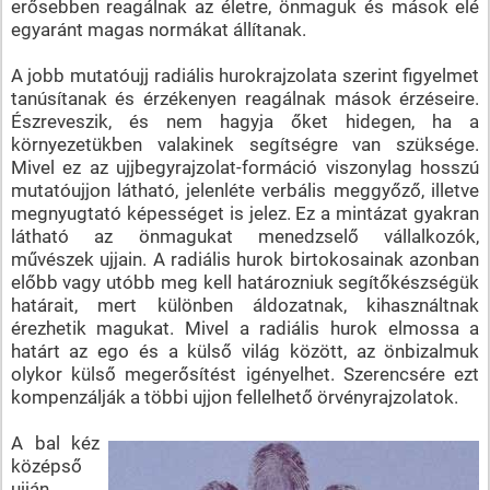
erősebben reagálnak az életre, önmaguk és mások elé
egyaránt magas normákat állítanak.
A jobb mutatóujj radiális hurokrajzolata szerint figyelmet
tanúsítanak és érzékenyen reagálnak mások érzéseire.
Észreveszik, és nem hagyja őket hidegen, ha a
környezetükben valakinek segítségre van szüksége.
Mivel ez az ujjbegyrajzolat-formáció viszonylag hosszú
mutatóujjon látható, jelenléte verbális meggyőző, illetve
megnyugtató képességet is jelez. Ez a mintázat gyakran
látható az önmagukat menedzselő vállalkozók,
művészek ujjain. A radiális hurok birtokosainak azonban
előbb vagy utóbb meg kell határozniuk segítőkészségük
határait, mert különben áldozatnak, kihasználtnak
érezhetik magukat. Mivel a radiális hurok elmossa a
határt az ego és a külső világ között, az önbizalmuk
olykor külső megerősítést igényelhet. Szerencsére ezt
kompenzálják a többi ujjon fellelhető örvényrajzolatok.
A bal kéz
középső
ujján