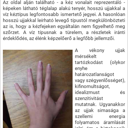
Az oldal alján található - a kéz vonalait reprezentáló -
képeken látható téglalap alakú tenyér, hosszú ujjakkal a
víz kéztípus legfontosabb ismertető jegyei. A hasonlóan
hosszú ujjakkal leírható levegő típustól megkülönbözteti
az is, hogy a kézfejeken egyáltalán nem figyelhető meg
szőrzet. A víz típusnak a türelem, a részletek iránti
érdeklődés, az élénk képzelőerő a legfőbb jellemzői.
A vékony ujjak
mérsékelt
tartózkodást (olykor
enyhe
határozatlanságot
vagy szégyenlősséget),
kifinomultságot,
idealizmust és
szenzitivitást
mutatnak. Ugyanakkor
az ujjak simasága a
szellemi energia
folyamatos áramlását