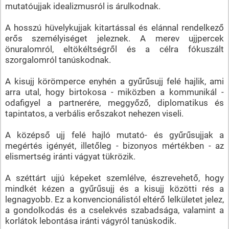
mutatóujjak idealizmusról is árulkodnak.
A hosszú hüvelykujjak kitartással és elánnal rendelkező
erős személyiséget jeleznek. A merev ujjpercek
önuralomról, eltökéltségről és a célra fókuszált
szorgalomról tanúskodnak.
A kisujj körömperce enyhén a gyűrűsujj felé hajlik, ami
arra utal, hogy birtokosa - miközben a kommunikál -
odafigyel a partnerére, meggyőző, diplomatikus és
tapintatos, a verbális erőszakot nehezen viseli.
A középső ujj felé hajló mutató- és gyűrűsujjak a
megértés igényét, illetőleg - bizonyos mértékben - az
elismertség iránti vágyat tükrözik.
A széttárt ujjú képeket szemlélve, észrevehető, hogy
mindkét kézen a gyűrűsujj és a kisujj közötti rés a
legnagyobb. Ez a konvencionálistól eltérő lelkületet jelez,
a gondolkodás és a cselekvés szabadsága, valamint a
korlátok lebontása iránti vágyról tanúskodik.