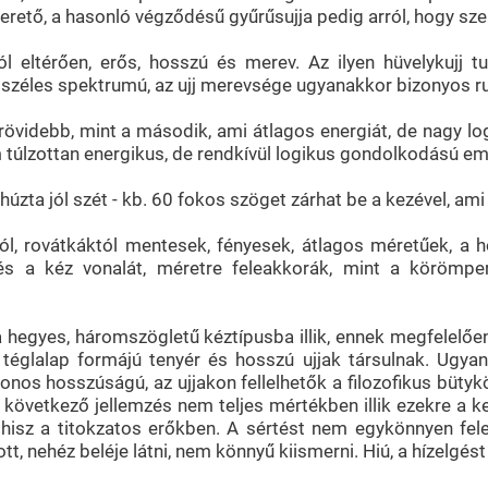
erető, a hasonló végződésű gyűrűsujja pedig arról, hogy sz
jtól eltérően, erős, hosszú és merev. Az ilyen hüvelykujj
 széles spektrumú, az ujj merevsége ugyanakkor bizonyos r
övidebb, mint a második, ami átlagos energiát, de nagy lo
em túlzottan energikus, de rendkívül logikus gondolkodású em
húzta jól szét - kb. 60 fokos szöget zárhat be a kezével, am
l, rovátkáktól mentesek, fényesek, átlagos méretűek, a ho
 és a kéz vonalát, méretre feleakkorák, mint a körömp
hegyes, háromszögletű kéztípusba illik, ennek megfelelően f
téglalap formájú tenyér és hosszú ujjak társulnak. Ugyan
azonos hosszúságú, az ujjakon fellelhetők a filozofikus bü
a következő jellemzés nem teljes mértékben illik ezekre a ke
hisz a titokzatos erőkben. A sértést nem egykönnyen fele
t, nehéz beléje látni, nem könnyű kiismerni. Hiú, a hízelgést 