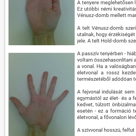
A tenyere meglehetősen l
Ez utóbbi némi kreativitás
Vénusz-domb mellett mar
A telt Vénusz-domb szerin
utalnak, hogy érzékiségét
jele. A telt Hold-domb sz
A passzív tenyérben - hiá
voltam összehasonlítani az
a vonal. Ha a valóságban 
életvonal a rossz kezde
természetéből adódóan t
A fejvonal indulását sem
egymástól az élet- és a f
kedvet, túlzott önbizalm
esetén - ez a formáció te
életvonal, a fővonalon lévő
A szívvonal hosszú, felfut