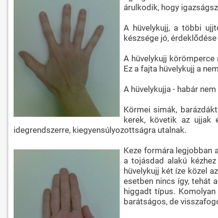
árulkodik, hogy igazságsz
A hüvelykujj, a többi uj
készsége jó, érdeklődése
A hüvelykujj körömperce r
Ez a fajta hüvelykujj a n
A hüvelykujja - habár nem 
Körmei simák, barázdáktó
kerek, követik az ujjak
idegrendszerre, kiegyensúlyozottságra utalnak.
Keze formára legjobban a 
a tojásdad alakú kézhez 
hüvelykujj két íze közel 
esetben nincs így, tehát 
higgadt típus. Komolyan 
barátságos, de visszafogot