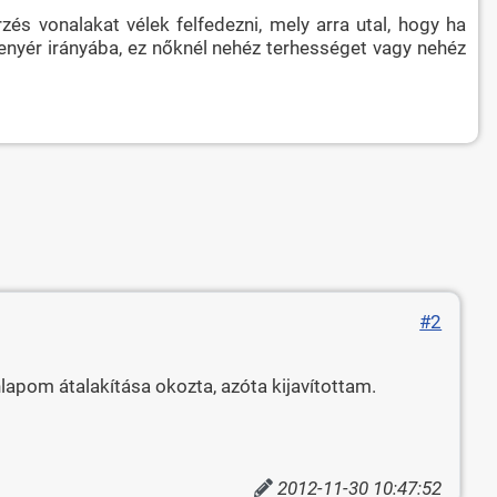
zés vonalakat vélek felfedezni, mely arra utal, hogy ha
enyér irányába, ez nőknél nehéz terhességet vagy nehéz
#2
lapom átalakítása okozta, azóta kijavítottam.
2012-11-30 10:47:52