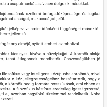
ereti a csapatmunkát, szívesen dolgozik másokkal.
 tulajdonosának szellemi befogadóképessége és logikai
ugalmatlanságot, makacsságot jelöl.
gikát jelképez, valamint időnkénti függőséget másoktól.
berre jellemző.
i fogékony elméjű, nyitott embert szimbolizál.
ldak kicsinyek, kivéve a hüvelykujjat. A körmök alakja
erc, tehát átlagosnak mondhatók. Összességükben jó
ilozofikus vagy intelligens kéztípusba sorolható, mivel
akkor e kéz jellegzetességeihez hozzátartozik, hogy a
tykök, a körmök pedig formára hosszúkásak, ami ebben az
zekre. A filozofikus kéztípus eredetileg igazságszerető,
jti el, azonban nagyfokú türelemmel rendelkezik. Noha
szereti.