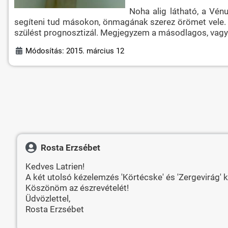
Noha alig látható, a Vénu
segíteni tud másokon, önmagának szerez örömet vele. A
szülést prognosztizál. Megjegyzem a másodlagos, vagyis
Módosítás: 2015. március 12
Rosta Erzsébet
Kedves Latrien!
A két utolsó kézelemzés 'Körtécske' és 'Zergevirág' 
Köszönöm az észrevételét!
Üdvözlettel,
Rosta Erzsébet