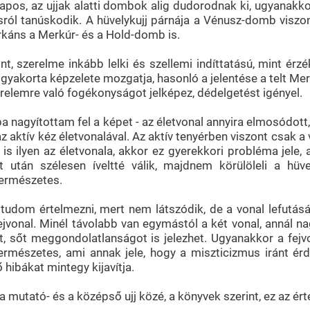
apos, az ujjak alatti dombok alig dudorodnak ki, ugyanakk
ról tanúskodik. A hüvelykujj párnája a Vénusz-domb viszont j
káns a Merkúr- és a Hold-domb is.
t, szerelme inkább lelki és szellemi indíttatású, mint ér
 gyakorta képzelete mozgatja, hasonló a jelentése a telt M
erelemre való fogékonyságot jelképez, dédelgetést igényel.
ba nagyítottam fel a képet - az életvonal annyira elmosódot
 aktív kéz életvonalával. Az aktív tenyérben viszont csak a 
is ilyen az életvonala, akkor ez gyerekkori probléma jele, 
t után szélesen íveltté válik, majdnem körülöleli a hüve
ermészetes.
 tudom értelmezni, mert nem látszódik, de a vonal lefutásá
ejvonal. Minél távolabb van egymástól a két vonal, annál 
at, sőt meggondolatlanságot is jelezhet. Ugyanakkor a fejv
rmészetes, ami annak jele, hogy a miszticizmus iránt érdekl
 hibákat mintegy kijavítja.
 a mutató- és a középső ujj közé, a könyvek szerint, ez az ér