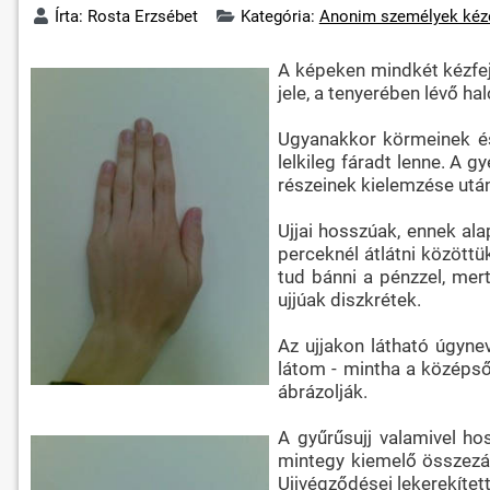
Írta:
Rosta Erzsébet
Kategória:
Anonim személyek kéz
A képeken mindkét kézfeje
jele, a tenyerében lévő ha
Ugyanakkor körmeinek és
lelkileg fáradt lenne. A g
részeinek kielemzése után 
Ujjai hosszúak, ennek ala
perceknél átlátni közöttü
tud bánni a pénzzel, mer
ujjúak diszkrétek.
Az ujjakon látható úgynev
látom - mintha a középső
ábrázolják.
A gyűrűsujj valamivel hos
mintegy kiemelő összezár
Ujjvégződései lekerekítet