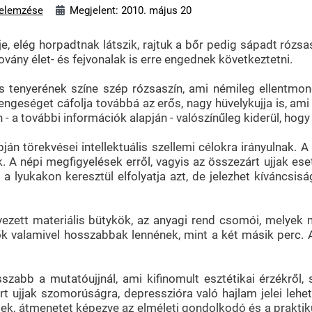
elemzése
Megjelent: 2010. május 20
, elég horpadtnak látszik, rajtuk a bőr pedig sápadt rózsas
lovány élet- és fejvonalak is erre engednek következtetni.
 tenyerének színe szép rózsaszín, ami némileg ellentmond
yengeséget cáfolja továbbá az erős, nagy hüvelykujja is, ami
- a további információk alapján - valószínűleg kiderül, hogy 
pján törekvései intellektuális szellemi célokra irányulnak.
k. A népi megfigyelések erről, vagyis az összezárt ujjak es
t a lyukakon keresztül elfolyatja azt, de jelezhet kíváncs
ezett materiális bütykök, az anyagi rend csomói, melyek m
k valamivel hosszabbak lennének, mint a két másik perc. A 
szabb a mutatóujjnál, ami kifinomult esztétikai érzékről,
t ujjak szomorúságra, depresszióra való hajlam jelei lehet
tek, átmenetet képezve az elméleti gondolkodó és a praktiku