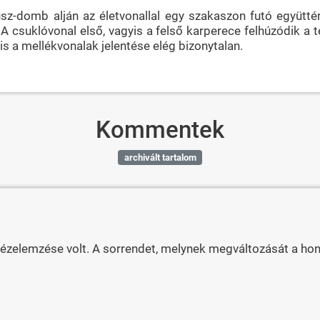
sz-domb alján az életvonallal egy szakaszon futó együttér
 csuklóvonal első, vagyis a felső karperece felhúzódik a t
 a mellékvonalak jelentése elég bizonytalan.
Kommentek
archivált tartalom
kézelemzése volt. A sorrendet, melynek megváltozását a hon