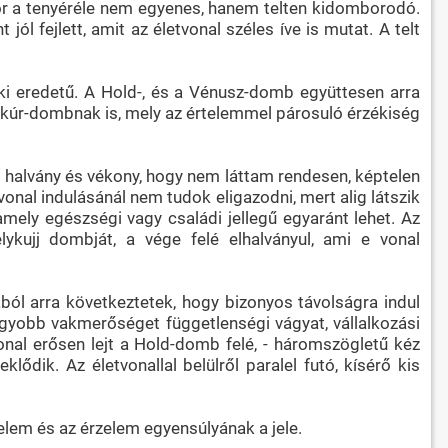
or a tenyéréle nem egyenes, hanem telten kidomborodó.
ól fejlett, amit az életvonal széles íve is mutat. A telt
zéki eredetű. A Hold-, és a Vénusz-domb együttesen arra
erkúr-dombnak is, mely az értelemmel párosuló érzékiség
t, halvány és vékony, hogy nem láttam rendesen, képtelen
vonal indulásánál nem tudok eligazodni, mert alig látszik
amely egészségi vagy családi jellegű egyaránt lehet. Az
lykujj dombját, a vége felé elhalványul, ami e vonal
ból arra következtetek, hogy bizonyos távolságra indul
nagyobb vakmerőséget függetlenségi vágyat, vállalkozási
onal erősen lejt a Hold-domb felé, - háromszögletű kéz
ődik. Az életvonallal belülről paralel futó, kísérő kis
telem és az érzelem egyensúlyának a jele.