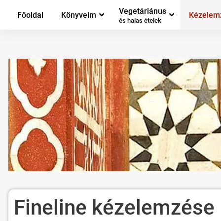
Vegetáriánus
Főoldal
Könyveim
Kézelem
és halas ételek
Fineline kézelemzése