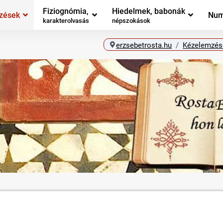
Fiziognómia,
Hiedelmek, babonák
zések
Num
karakterolvasás
népszokások
erzsebetrosta.hu
Kézelemzés