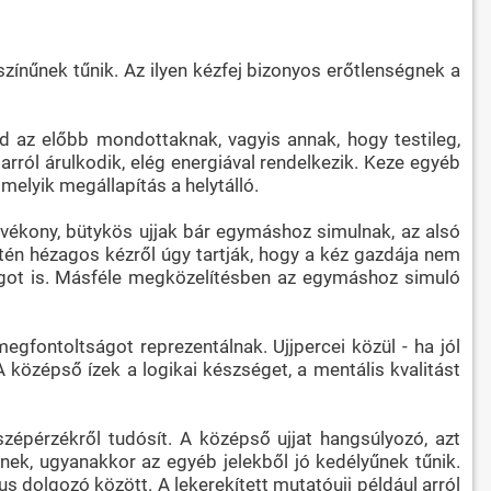
zínűnek tűnik. Az ilyen kézfej bizonyos erőtlenségnek a
 az előbb mondottaknak, vagyis annak, hogy testileg,
 arról árulkodik, elég energiával rendelkezik. Keze egyéb
melyik megállapítás a helytálló.
 A vékony, bütykös ujjak bár egymáshoz simulnak, az alsó
etén hézagos kézről úgy tartják, hogy a kéz gazdája nem
iságot is. Másféle megközelítésben az egymáshoz simuló
egfontoltságot reprezentálnak. Ujjpercei közül - ha jól
középső ízek a logikai készséget, a mentális kvalitást
 szépérzékről tudósít. A középső ujjat hangsúlyozó, azt
nek, ugyanakkor az egyéb jelekből jó kedélyűnek tűnik.
s dolgozó között. A lekerekített mutatóujj például arról