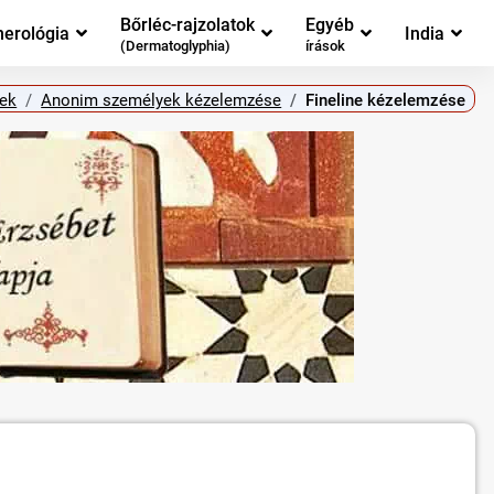
Bőrléc-rajzolatok
Egyéb
erológia
India
(Dermatoglyphia)
írások
ek
Anonim személyek kézelemzése
Fineline kézelemzése