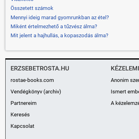
Összetett számok
Mennyi ideig marad gyomrunkban az étel?
Miként értelmezhető a tűzvész álma?
Mit jelent a hajhullás, a kopaszodás álma?
ERZSEBETROSTA.HU
KÉZELEM
rostae-books.com
Anonim sze
Vendégkönyv (archiv)
Ismert emb
Partnereim
A kézelemzé
Keresés
Kapcsolat