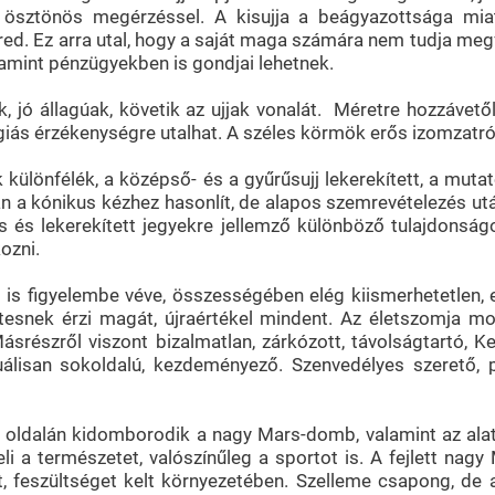
ösztönös megérzéssel. A kisujja a beágyazottsága miat
red. Ez arra utal, hogy a saját maga számára nem tudja megf
amint pénzügyekben is gondjai lehetnek.
, jó állagúak, követik az ujjak vonalát. Méretre hozzávető
giás érzékenységre utalhat. A széles körmök erős izomzatró
ülönfélék, a középső- és a gyűrűsujj lekerekített, a mutató
an a kónikus kézhez hasonlít, de alapos szemrevételezés ut
es és lekerekített jegyekre jellemző különböző tulajdonsá
kozni.
t is figyelembe véve, összességében elég kiismerhetetlen,
életesnek érzi magát, újraértékel mindent. Az életszomja m
Másrészről viszont bizalmatlan, zárkózott, távolságtartó, Ke
exuálisan sokoldalú, kezdeményező. Szenvedélyes szerető, 
őli oldalán kidomborodik a nagy Mars-domb, valamint az ala
eli a természetet, valószínűleg a sportot is. A fejlett n
, feszültséget kelt környezetében. Szelleme csapong, de a