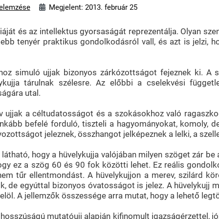
elemzése
Megjelent: 2013. február 25
giáját és az intellektus gyorsaságát reprezentálja. Olyan sze
sebb tenyér praktikus gondolkodásról vall, és azt is jelzi,
 simuló ujjak bizonyos zárkózottságot fejeznek ki. A szét
kujja tárulnak szélesre. Az előbbi a cselekvési függet
ágára utal.
 ujjak a céltudatosságot és a szokásokhoz való ragaszkodá
 inkább befelé forduló, tiszteli a hagyományokat, komoly
ozottságot jeleznek, összhangot jelképeznek a lelki, a szelle
átható, hogy a hüvelykujja valójában milyen szöget zár be a
ogy ez a szög 60 és 90 fok közötti lehet. Ez reális gondol
nem tűr ellentmondást. A hüvelykujjon a merev, szilárd k
k, de egyúttal bizonyos óvatosságot is jelez. A hüvelykujj
 jelöl. A jellemzők összessége arra mutat, hogy a lehető leg
hosszúságú mutatóujj alapján kifinomult igazságérzettel, józ