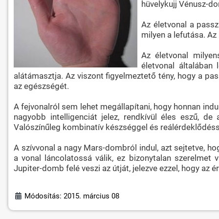
hüvelykujj Vénusz-dom
Az életvonal a passz
milyen a lefutása. Az
Az életvonal milyens
életvonal általában 
alátámasztja. Az viszont figyelmeztető tény, hogy a pass
az egészségét.
A fejvonalról sem lehet megállapítani, hogy honnan indul
nagyobb intelligenciát jelez, rendkívül éles eszű, de
Valószínűleg kombinatív készséggel és reálérdeklődésse
A szívvonal a nagy Mars-dombról indul, azt sejtetve, h
a vonal láncolatossá válik, ez bizonytalan szerelmet
Jupiter-domb felé veszi az útját, jelezve ezzel, hogy az 
Módosítás: 2015. március 08