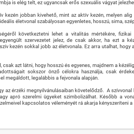
bja is elég telt, ez ugyancsak erős szexuális vágyat jelezhe
ív kezén jobban kivehető, mint az aktív kezén, melyen alig 
 ideális életvonal szabályosan egyenletes, hosszú, sima, sz
égéről következtetni lehet a vitalitás mértékére, fizikai
legyengült szervezetet jelez, de csak akkor, ha ezt a ké
zív kezén sokkal jobb az életvonala. Ez arra utalhat, hogy a
, csak azt látni, hogy hosszú és egyenes, majdnem a kézélig
 adottságait sokszor önző célokra használja, csak érdeke
l megáldott, legalábbis a fejvonala alapján.
ogy az érzéki megnyilvánulásaiban követelődző. A szívvonal 
 vagy apró szerelmi ügyeket szimbolizálhat. Később a vona
érzelmeivel kapcsolatos véleményét rá akarja kényszeríteni a 