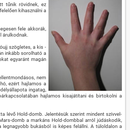
t tűnik rövidnek, ez
elelően kihasználni a
legesen fele akkorák,
l árulkodnak.
ujj szögletes, a kis -
án inkább sorolható a
gokat egyaránt magán
 ellentmondásos, nem
ohó, ezért hajlamos a
délyállapota ingatag,
párkapcsolatában hajlamos kisajátítani és birtokolni a
tta lévő Hold-domb. Jelentésük szerint mindent szívvel-
agy Mars-domb a markáns Hold-dombbal arról júdáskodik,
 legnagyobb bukásból is képes felállni. A túloldalon a