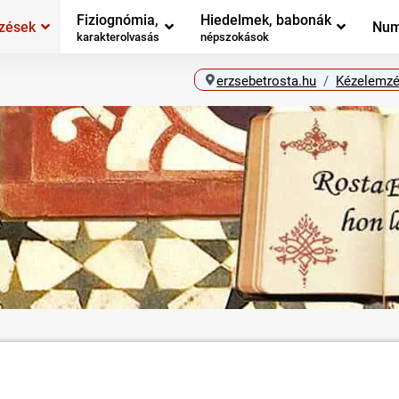
Fiziognómia,
Hiedelmek, babonák
zések
Num
karakterolvasás
népszokások
erzsebetrosta.hu
Kézelemz