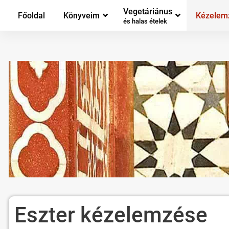
Vegetáriánus
Főoldal
Könyveim
Kézelem
és halas ételek
Eszter kézelemzése