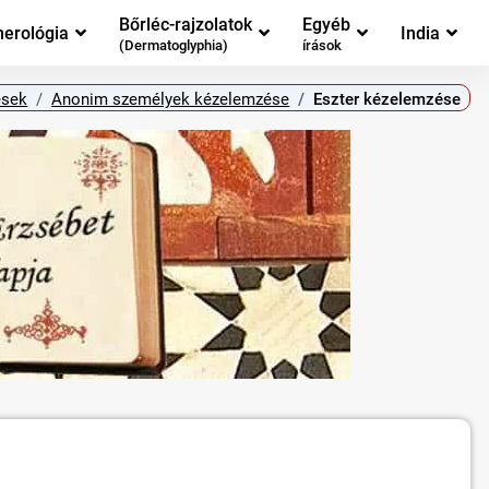
Bőrléc-rajzolatok
Egyéb
erológia
India
(Dermatoglyphia)
írások
ések
Anonim személyek kézelemzése
Eszter kézelemzése