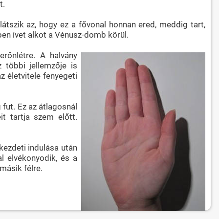
t.
látszik az, hogy ez a fővonal honnan ered, meddig tart,
épen ívet alkot a Vénusz-domb körül.
 erőnlétre. A halvány
z többi jellemzője is
z életvitele fenyegeti
 fut. Ez az átlagosnál
it tartja szem előtt.
kezdeti indulása után
l elvékonyodik, és a
másik félre.