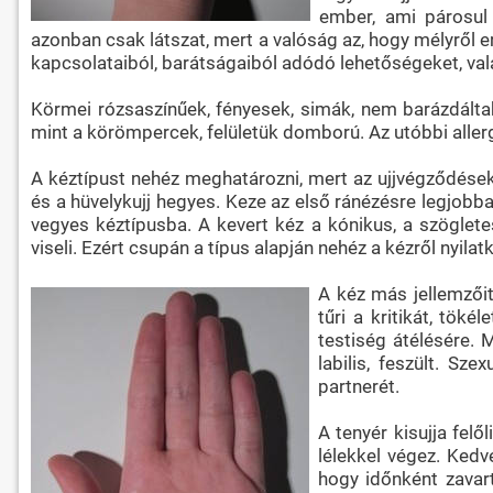
ember, ami párosul 
azonban csak látszat, mert a valóság az, hogy mélyről e
kapcsolataiból, barátságaiból adódó lehetőségeket, val
Körmei rózsaszínűek, fényesek, simák, nem barázdáltak
mint a körömpercek, felületük domború. Az utóbbi aller
A kéztípust nehéz meghatározni, mert az ujjvégződések k
és a hüvelykujj hegyes. Keze az első ránézésre legjobb
vegyes kéztípusba. A kevert kéz a kónikus, a szöglet
viseli. Ezért csupán a típus alapján nehéz a kézről nyilat
A kéz más jellemzői
tűri a kritikát, tök
testiség átélésére. 
labilis, feszült. Sz
partnerét.
A tenyér kisujja fel
lélekkel végez. Kedv
hogy időnként zavart