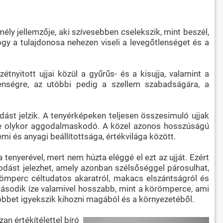
mély jellemzője, aki szívesebben cselekszik, mint beszél,
 hogy a tulajdonosa nehezen viseli a levegőtlenséget és a
nyitott ujjai közül a gyűrűs- és a kisujja, valamint a
lenségre, az utóbbi pedig a szellem szabadságára, a
st jelzik. A tenyérképeken teljesen összesimuló ujjak
, de olykor aggodalmaskodó. A közel azonos hosszúságú
mi és anyagi beállítottsága, értékvilága között.
 tenyerével, mert nem húzta eléggé el ezt az ujját. Ezért
kodást jelezhet, amely azonban szélsőséggel párosulhat,
örömperc céltudatos akaratról, makacs elszántságról és
 második íze valamivel hosszabb, mint a körömperce, ami
többet igyekszik kihozni magából és a környezetéből.
an értékítélettel bíró