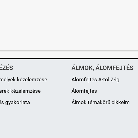
ÉZÉS
ÁLMOK, ÁLOMFEJTÉS
mélyek kézelemzése
Álomfejtés A-tól Z-ig
erek kézelemzése
Álomfejtés
s gyakorlata
Álmok témakörű cikkeim