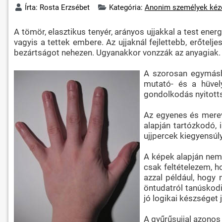
Írta:
Rosta Erzsébet
Kategória:
Anonim személyek kéz
A tömör, elasztikus tenyér, arányos ujjakkal a test ener
vagyis a tettek embere. Az ujjaknál fejlettebb, erőtelje
bezártságot nehezen. Ugyanakkor vonzzák az anyagiak.
A szorosan egymáshoz
mutató- és a hüvely
gondolkodás nyitotts
Az egyenes és merev
alapján tartózkodó,
ujjpercek kiegyensúly
A képek alapján nem l
csak feltételezem, h
azzal például, hogy 
öntudatról tanúskodi
jó logikai készséget
A gyűrűsujjal azonos 