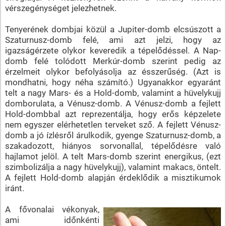
vérszegénységet jelezhetnek.
Tenyerének dombjai közül a Jupiter-domb elcsúszott a
Szaturnusz-domb felé, ami azt jelzi, hogy az
igazságérzete olykor keveredik a tépelődéssel. A Nap-
domb felé tolódott Merkúr-domb szerint pedig az
érzelmeit olykor befolyásolja az ésszerűség. (Azt is
mondhatni, hogy néha számító.) Ugyanakkor egyaránt
telt a nagy Mars- és a Hold-domb, valamint a hüvelykujj
domborulata, a Vénusz-domb. A Vénusz-domb a fejlett
Hold-dombbal azt reprezentálja, hogy erős képzelete
nem egyszer elérhetetlen terveket sző. A fejlett Vénusz-
domb a jó ízlésről árulkodik, gyenge Szaturnusz-domb, a
szakadozott, hiányos sorvonallal, tépelődésre való
hajlamot jelöl. A telt Mars-domb szerint energikus, (ezt
szimbolizálja a nagy hüvelykujj), valamint makacs, öntelt.
A fejlett Hold-domb alapján érdeklődik a misztikumok
iránt.
A fővonalai vékonyak,
ami időnkénti