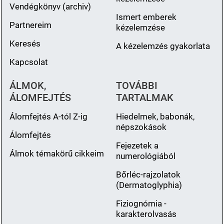
Vendégkönyv (archiv)
Ismert emberek
Partnereim
kézelemzése
Keresés
A kézelemzés gyakorlata
Kapcsolat
ÁLMOK,
TOVÁBBI
ÁLOMFEJTÉS
TARTALMAK
Álomfejtés A-tól Z-ig
Hiedelmek, babonák,
népszokások
Álomfejtés
Fejezetek a
Álmok témakörű cikkeim
numerológiából
Bőrléc-rajzolatok
(Dermatoglyphia)
Fiziognómia -
karakterolvasás