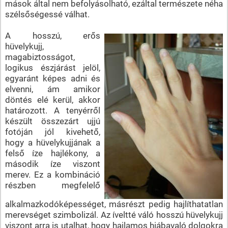
mások által nem befolyásolható, ezáltal természete néha
szélsőségessé válhat.
A hosszú, erős
hüvelykujj,
magabiztosságot,
logikus észjárást jelöl,
egyaránt képes adni és
elvenni, ám amikor
döntés elé kerül, akkor
határozott. A tenyérről
készült összezárt ujjú
fotóján jól kivehető,
hogy a hüvelykujjának a
felső íze hajlékony, a
második íze viszont
merev. Ez a kombináció
részben megfelelő
alkalmazkodóképességet, másrészt pedig hajlíthatatlan
merevséget szimbolizál. Az íveltté váló hosszú hüvelykujj
viszont arra is utalhat, hogy hajlamos hiábavaló dolgokra