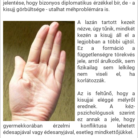
jelentése, hogy bizonyos diplomatikus érzékkel bír, de - a
kisujj görbültsége - utalhat méhproblémára is.
A lazán tartott kezeit
nézve, úgy tűnik, mindkét
kezén a kisujj áll el a
legjobban a többi ujjtól.
Ez a formáció a
függetlenségre törekvés
jele, arról árulkodik, sem
fizikailag sem lelkileg
nem viseli el, ha
korlátozzák.
Az is feltűnő, hogy a
kisujjai eléggé mélyről
erednek. A kéz-
pszichológusok szerint
ez annak a jele, hogy
gyermekkorában érzelmi konfliktusa lehetett
édesapjával vagy édesanyjával, esetleg mindkettőjükkel.