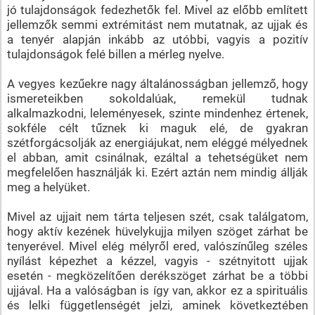
jó tulajdonságok fedezhetők fel. Mivel az előbb említett
jellemzők semmi extrémitást nem mutatnak, az ujjak és
a tenyér alapján inkább az utóbbi, vagyis a pozitív
tulajdonságok felé billen a mérleg nyelve.
A vegyes kezűekre nagy általánosságban jellemző, hogy
ismereteikben sokoldalúak, remekül tudnak
alkalmazkodni, leleményesek, szinte mindenhez értenek,
sokféle célt tűznek ki maguk elé, de gyakran
szétforgácsolják az energiájukat, nem eléggé mélyednek
el abban, amit csinálnak, ezáltal a tehetségüket nem
megfelelően használják ki. Ezért aztán nem mindig állják
meg a helyüket.
Mivel az ujjait nem tárta teljesen szét, csak találgatom,
hogy aktív kezének hüvelykujja milyen szöget zárhat be
tenyerével. Mivel elég mélyről ered, valószínűleg széles
nyílást képezhet a kézzel, vagyis - szétnyitott ujjak
esetén - megközelítően derékszöget zárhat be a többi
ujjával. Ha a valóságban is így van, akkor ez a spirituális
és lelki függetlenségét jelzi, aminek következtében