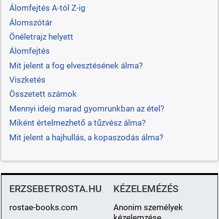
Álomfejtés A-tól Z-ig
Álomszótár
Önéletrajz helyett
Álomfejtés
Mit jelent a fog elvesztésének álma?
Viszketés
Összetett számok
Mennyi ideig marad gyomrunkban az étel?
Miként értelmezhető a tűzvész álma?
Mit jelent a hajhullás, a kopaszodás álma?
ERZSEBETROSTA.HU
KÉZELEMÉZÉS
rostae-books.com
Anonim személyek
kézelemzése