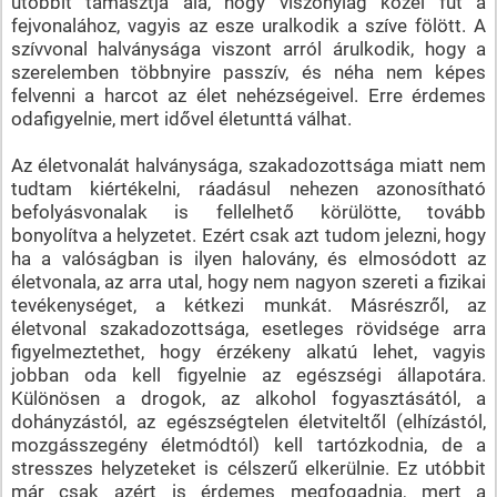
utóbbit támasztja alá, hogy viszonylag közel fut a
fejvonalához, vagyis az esze uralkodik a szíve fölött. A
szívvonal halványsága viszont arról árulkodik, hogy a
szerelemben többnyire passzív, és néha nem képes
felvenni a harcot az élet nehézségeivel. Erre érdemes
odafigyelnie, mert idővel életunttá válhat.
Az életvonalát halványsága, szakadozottsága miatt nem
tudtam kiértékelni, ráadásul nehezen azonosítható
befolyásvonalak is fellelhető körülötte, tovább
bonyolítva a helyzetet. Ezért csak azt tudom jelezni, hogy
ha a valóságban is ilyen halovány, és elmosódott az
életvonala, az arra utal, hogy nem nagyon szereti a fizikai
tevékenységet, a kétkezi munkát. Másrészről, az
életvonal szakadozottsága, esetleges rövidsége arra
figyelmeztethet, hogy érzékeny alkatú lehet, vagyis
jobban oda kell figyelnie az egészségi állapotára.
Különösen a drogok, az alkohol fogyasztásától, a
dohányzástól, az egészségtelen életviteltől (elhízástól,
mozgásszegény életmódtól) kell tartózkodnia, de a
stresszes helyzeteket is célszerű elkerülnie. Ez utóbbit
már csak azért is érdemes megfogadnia, mert a