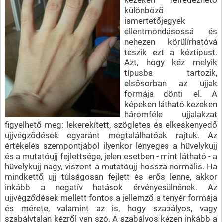
különböző
ismertetőjegyek
ellentmondásossá és
nehezen körülírhatóvá
teszik ezt a kéztípust.
Azt, hogy kéz melyik
típusba tartozik,
elsősorban az ujjak
formája dönti el. A
képeken látható kezeken
háromféle ujjalakzat
figyelhető meg: lekerekített, szögletes és elkeskenyedő
ujjvégződések egyaránt megtalálhatóak rajtuk. Az
értékelés szempontjából ilyenkor lényeges a hüvelykujj
és a mutatóujj fejlettsége, jelen esetben - mint látható - a
hüvelykujj nagy, viszont a mutatóujj hossza normális. Ha
mindkettő ujj túlságosan fejlett és erős lenne, akkor
inkább a negatív hatások érvényesülnének. Az
ujjvégződések mellett fontos a jellemző a tenyér formája
és mérete, valamint az is, hogy szabályos, vagy
szabálytalan kézről van szó. A szabályos kézen inkább a