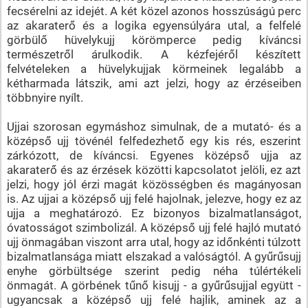
fecsérelni az idejét. A két közel azonos hosszúságú perc
az akaraterő és a logika egyensúlyára utal, a felfelé
görbülő hüvelykujj körömperce pedig kíváncsi
természetről árulkodik. A kézfejéről készített
felvételeken a hüvelykujjak körmeinek legalább a
kétharmada látszik, ami azt jelzi, hogy az érzéseiben
többnyire nyílt.
Ujjai szorosan egymáshoz simulnak, de a mutató- és a
középső ujj tövénél felfedezhető egy kis rés, eszerint
zárkózott, de kíváncsi. Egyenes középső ujja az
akaraterő és az érzések közötti kapcsolatot jelöli, ez azt
jelzi, hogy jól érzi magát közösségben és magányosan
is. Az ujjai a középső ujj felé hajolnak, jelezve, hogy ez az
ujja a meghatározó. Ez bizonyos bizalmatlanságot,
óvatosságot szimbolizál. A középső ujj felé hajló mutató
ujj önmagában viszont arra utal, hogy az időnkénti túlzott
bizalmatlansága miatt elszakad a valóságtól. A gyűrűsujj
enyhe görbültsége szerint pedig néha túlértékeli
önmagát. A görbének tűnő kisujj - a gyűrűsujjal együtt -
ugyancsak a középső ujj felé hajlik, aminek az a