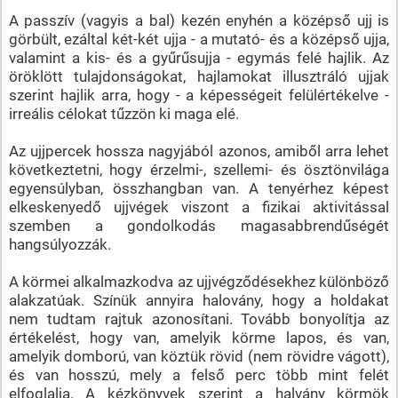
A passzív (vagyis a bal) kezén enyhén a középső ujj is
görbült, ezáltal két-két ujja - a mutató- és a középső ujja,
valamint a kis- és a gyűrűsujja - egymás felé hajlik. Az
öröklött tulajdonságokat, hajlamokat illusztráló ujjak
szerint hajlik arra, hogy - a képességeit felülértékelve -
irreális célokat tűzzön ki maga elé.
Az ujjpercek hossza nagyjából azonos, amiből arra lehet
következtetni, hogy érzelmi-, szellemi- és ösztönvilága
egyensúlyban, összhangban van. A tenyérhez képest
elkeskenyedő ujjvégek viszont a fizikai aktivitással
szemben a gondolkodás magasabbrendűségét
hangsúlyozzák.
A körmei alkalmazkodva az ujjvégződésekhez különböző
alakzatúak. Színük annyira halovány, hogy a holdakat
nem tudtam rajtuk azonosítani. Tovább bonyolítja az
értékelést, hogy van, amelyik körme lapos, és van,
amelyik domború, van köztük rövid (nem rövidre vágott),
és van hosszú, mely a felső perc több mint felét
elfoglalja. A kézkönyvek szerint a halvány körmök