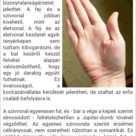
bizonytalanságérzetet
jelezhet. A fej- és a
szívvonal jobban
kivehető, mint az
életvonal. A fej- és az
életvonal kezdetét egyik
tenyérképen sem
tudtam kibogarászni, de
a bal kezéről készül
felvétel alapján
valószínűsíthető, hogy
egy jó darabig együtt
futhatnak. Ez
óvatosságot, a
kockázatvállalás kerülését jelentheti, de utalhat az erős
családi befolyásra is.
A szívvonal egyenesen fut, és - bár a vége a képek szerint
elmosódott - feltételezhetően a Jupiter-domb tövénél
végződhet. Az egyenes szívvonala szerint érzelmei
célirányosak, nem szeretheti túlzottan a romantikát. Ez