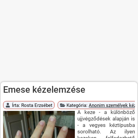
Emese kézelemzése
Írta:
Rosta Erzsébet
Kategória:
Anonim személyek kéz
A keze - a különböző
ujjvégződések alapján is
- a vegyes kéztípusba
sorolható. Az ilyen
kezeken felfedezhető