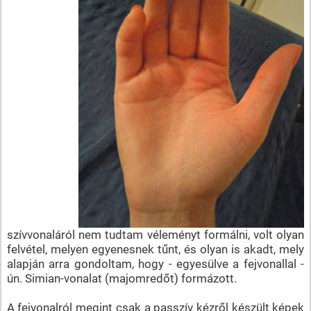
szívvonaláról nem tudtam véleményt formálni, volt olyan
felvétel, melyen egyenesnek tűnt, és olyan is akadt, mely
alapján arra gondoltam, hogy - egyesülve a fejvonallal -
ún. Simian-vonalat (majomredőt) formázott.
A fejvonalról megint csak a passzív kézről készült képek