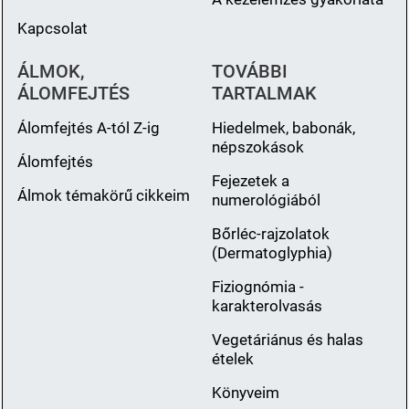
Kapcsolat
ÁLMOK,
TOVÁBBI
ÁLOMFEJTÉS
TARTALMAK
Álomfejtés A-tól Z-ig
Hiedelmek, babonák,
népszokások
Álomfejtés
Fejezetek a
Álmok témakörű cikkeim
numerológiából
Bőrléc-rajzolatok
(Dermatoglyphia)
Fiziognómia -
karakterolvasás
Vegetáriánus és halas
ételek
Könyveim