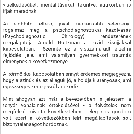
viselkedésüket, mentalitásukat tekintve, aggkorban is
ifjak maradnak.
Az előbbitől eltérő, jóval markánsabb véleményt
fogalmaz meg a pszichodiagnosztikai kézolvasás
(Psychodiagnostic Chirology) rendszerének
megalapítója, Arnold Holtzman a rövid kisujjakkal
kapcsolatban. Szerinte ez a visszamaradt érzelmi
fejlődés jele, ami valamilyen gyermekkori traumás
élménynek a következménye.
A körmökkel kapcsolatban annyit érdemes megjegyezni,
hogy a színűk és az állaguk jó, a holdjaik arányosak, ami
egészséges keringésről árulkodik.
Mint ahogyan azt már a bevezetőben is jeleztem, a
tenyér vonalainak értékelésével - a felvételek nem
megfelelő mivolta következtében - elég sok gondom
volt, ezért a következőkben leírt megállapítások sok
bizonytalanságot hordoznak.