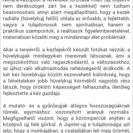
nem derékszöget zárt be a kezekkel) nem tudtam
beazonosítani, annyi azért megállapítható, hogy a kezek
radiális (hüvelykujj felőli) oldala az erősebb, a fejlettebb,
vagyis a tulajdonosuk nem spirituálisan, hanem a
praktikus szempontok, a realitások figyelembevételével,
materiálisan közelíti meg a mindennapi élet problémáit.
Akár a tenyérről, a kézfejekről készült fotókat nézzük, a
hüvelykujjak mindegyiken merevnek látszanak, ami a
megszokotthoz való ragaszkodásról, a változásokhoz,
az újhoz való alkalmazkodás nehézségeiről árulkodik. A
két kéz hüvelykujja között észrevehető különbség, hogy
a felvételeken jobb hüvelykujj körméből nagyobb rész
látszik, hogy öröklött képességeit felhasználta, illetőleg
fejlesztette a kéz gazdája.
A mutató- és a gyűrűsujjak átlagos hosszúságúaknak
tűnnek, egymáshoz viszonyított arányuk normális.
Megfigyelhető viszont, hogy a körömpercük enyhén a
középső ujj felé görbül. A Jupiter-ujj e tulajdonsága azt
jelzi, hogy a munkájában, a családjában leli meg örömét,