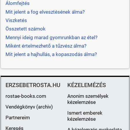
Álomfejtés
Mit jelent a fog elvesztésének álma?
Viszketés
Összetett számok
Mennyi ideig marad gyomrunkban az étel?
Miként értelmezhető a tűzvész álma?
Mit jelent a hajhullás, a kopaszodás álma?
ERZSEBETROSTA.HU
KÉZELEMÉZÉS
rostae-books.com
Anonim személyek
kézelemzése
Vendégkönyv (archiv)
Ismert emberek
Partnereim
kézelemzése
Keresés
A kézelemzés gyakorlata