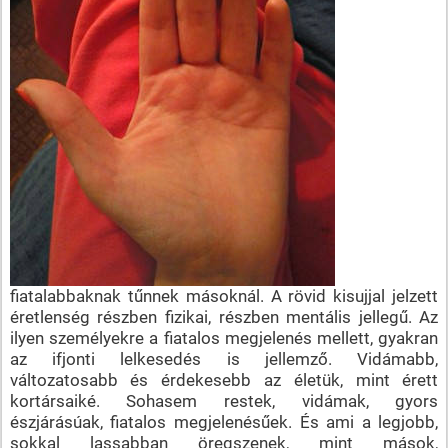
fiatalabbaknak tűnnek másoknál. A rövid kisujjal jelzett
éretlenség részben fizikai, részben mentális jellegű. Az
ilyen személyekre a fiatalos megjelenés mellett, gyakran
az ifjonti lelkesedés is jellemző. Vidámabb,
változatosabb és érdekesebb az életük, mint érett
kortársaiké. Sohasem restek, vidámak, gyors
észjárásúak, fiatalos megjelenésűek. És ami a legjobb,
sokkal lassabban öregszenek, mint mások,