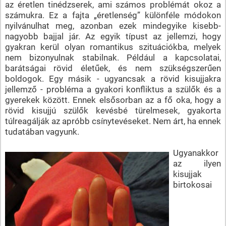
az éretlen tinédzserek, ami számos problémát okoz a
számukra. Ez a fajta „éretlenség” különféle módokon
nyilvánulhat meg, azonban ezek mindegyike kisebb-
nagyobb bajjal jár. Az egyik típust az jellemzi, hogy
gyakran kerül olyan romantikus szituációkba, melyek
nem bizonyulnak stabilnak. Például a kapcsolatai,
barátságai rövid életűek, és nem szükségszerűen
boldogok. Egy másik - ugyancsak a rövid kisujjakra
jellemző - probléma a gyakori konfliktus a szülők és a
gyerekek között. Ennek elsősorban az a fő oka, hogy a
rövid kisujjú szülők kevésbé türelmesek, gyakorta
túlreagálják az apróbb csínytevéseket. Nem árt, ha ennek
tudatában vagyunk.
Ugyanakkor
az ilyen
kisujjak
birtokosai