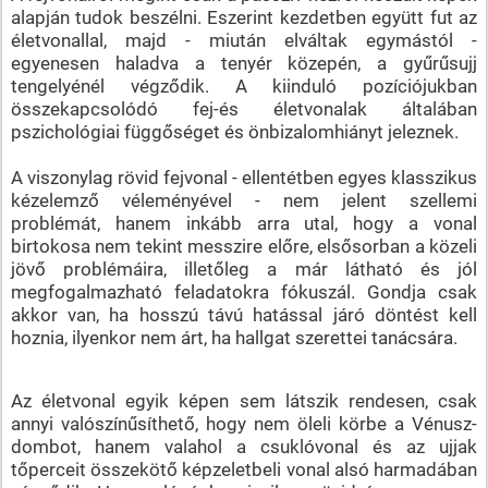
alapján tudok beszélni. Eszerint kezdetben együtt fut az
életvonallal, majd - miután elváltak egymástól -
egyenesen haladva a tenyér közepén, a gyűrűsujj
tengelyénél végződik. A kiinduló pozíciójukban
összekapcsolódó fej-és életvonalak általában
pszichológiai függőséget és önbizalomhiányt jeleznek.
A viszonylag rövid fejvonal - ellentétben egyes klasszikus
kézelemző véleményével - nem jelent szellemi
problémát, hanem inkább arra utal, hogy a vonal
birtokosa nem tekint messzire előre, elsősorban a közeli
jövő problémáira, illetőleg a már látható és jól
megfogalmazható feladatokra fókuszál. Gondja csak
akkor van, ha hosszú távú hatással járó döntést kell
hoznia, ilyenkor nem árt, ha hallgat szerettei tanácsára.
Az életvonal egyik képen sem látszik rendesen, csak
annyi valószínűsíthető, hogy nem öleli körbe a Vénusz-
dombot, hanem valahol a csuklóvonal és az ujjak
tőperceit összekötő képzeletbeli vonal alsó harmadában