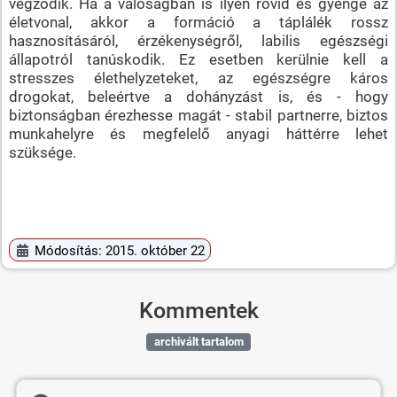
végződik. Ha a valóságban is ilyen rövid és gyenge az
életvonal, akkor a formáció a táplálék rossz
hasznosításáról, érzékenységről, labilis egészségi
állapotról tanúskodik. Ez esetben kerülnie kell a
stresszes élethelyzeteket, az egészségre káros
drogokat, beleértve a dohányzást is, és - hogy
biztonságban érezhesse magát - stabil partnerre, biztos
munkahelyre és megfelelő anyagi háttérre lehet
szüksége.
Módosítás: 2015. október 22
Kommentek
archivált tartalom