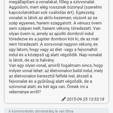
megállapítani a vonalakat, főleg a szívvonalat.
Aggódom, mert elég rossznak bizonyul (szerelmi
kapcsolatokban sok csalódás ért). Egészség
vonalat is látok az aktív kezemen, viszont az se
szép egyenes, hanem szaggatott. A vénusz övem
sem szépen ívelt, hanem vékony, töredezett. Van
olyan övem is, amely az apolló dombról indul
töredezve és a jupiter dombon köt ki, de az már
nem töredezett. A sorsvonal nagyon vékony, és
úgy látom, hogy vagy az élet -vagy a fejvonaltól
indul és a középső ujj alatt végződik. Nap-vonalat
is látok, de az is halvány.
Van egy olyan vonal, amiről fogalmam sincs, hogy
milyen vonal lehet: az életvonalon belül indul, mely
az életvonalon keresztül felfelé ível, átszeli a
fejvonalat és a gyűrűsujj alatt végződik, de a
szívvonal alatt, és két ága van. Önnek mi a
véleménye erről?
2015-09-25 13:53:18
A kommentelés átmenetileg le van tiltva