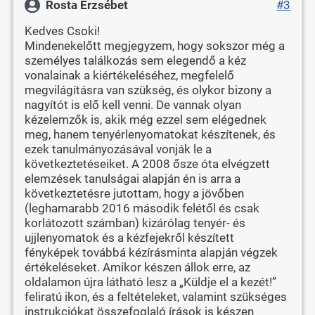
Rosta Erzsébet
#3
Kedves Csoki!
Mindenekelőtt megjegyzem, hogy sokszor még a
személyes találkozás sem elegendő a kéz
vonalainak a kiértékeléséhez, megfelelő
megvilágításra van szükség, és olykor bizony a
nagyítót is elő kell venni. De vannak olyan
kézelemzők is, akik még ezzel sem elégednek
meg, hanem tenyérlenyomatokat készítenek, és
ezek tanulmányozásával vonják le a
következtetéseiket. A 2008 ősze óta elvégzett
elemzések tanulságai alapján én is arra a
következtetésre jutottam, hogy a jövőben
(leghamarabb 2016 második felétől és csak
korlátozott számban) kizárólag tenyér- és
ujjlenyomatok és a kézfejekről készített
fényképek továbbá kézírásminta alapján végzek
értékeléseket. Amikor készen állok erre, az
oldalamon újra látható lesz a „Küldje el a kezét!”
feliratú ikon, és a feltételeket, valamint szükséges
instrukciókat összefoglaló írások is készen