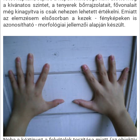
a kívánatos szintet, a tenyerek bőrrajzolatait, fővonalait
még kinagyítva is csak nehezen lehetett értékelni. Emiatt
az elemzésem elsősorban a kezek - fényképeken is
azonosítható - morfológiai jellemzői alapján készült.
Noha a kéztípust a felvételek torzítása miatt (az objektív