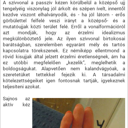
A szívvonal a passzív kézen körülbelül a középső ujj
tengelyéig viszonylag jól árkolt és szépen ívelt, innentől
kezdve viszont elhalványodik, és - ha jól látom - erős
görbülettel felfelé veszi irányt a középső- és a
mutatóujjak közti terület felé. Erről a vonalformációról
azt mondják, hogy az érzelmi idealizmus
megkülönböztető jele. Az ilyen szívvonal birtokosai
barátságban, szerelemben egyaránt mély és tartós
kapcsolatra törekszenek. Ez némiképp ellentmond a
rövid kisujjak által jelzett érzelmi éretlenségnek, ám ha
ez utóbbi megfelelően „kezelik”, meglelhetik a
boldogságukat. Alapvetően nem kalandvágyóak, a
szeretetüket tettekkel fejezik ki. A társadalmi
kötelezettségeiket igen fontosnak tartják, igyekeznek
teljesíteni azokat.
Sajnos az
aktív kéz