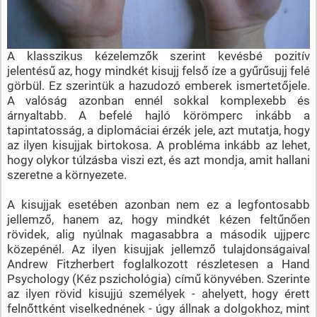
A klasszikus kézelemzők szerint kevésbé pozitív
jelentésű az, hogy mindkét kisujj felső íze a gyűrűsujj felé
görbül. Ez szerintük a hazudozó emberek ismertetőjele.
A valóság azonban ennél sokkal komplexebb és
árnyaltabb. A befelé hajló körömperc inkább a
tapintatosság, a diplomáciai érzék jele, azt mutatja, hogy
az ilyen kisujjak birtokosa. A probléma inkább az lehet,
hogy olykor túlzásba viszi ezt, és azt mondja, amit hallani
szeretne a környezete.
A kisujjak esetében azonban nem ez a legfontosabb
jellemző, hanem az, hogy mindkét kézen feltűnően
rövidek, alig nyúlnak magasabbra a második ujjperc
közepénél. Az ilyen kisujjak jellemző tulajdonságaival
Andrew Fitzherbert foglalkozott részletesen a Hand
Psychology (Kéz pszichológia) című könyvében. Szerinte
az ilyen rövid kisujjú személyek - ahelyett, hogy érett
felnőttként viselkednének - úgy állnak a dolgokhoz, mint