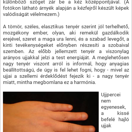
különböző szöget zár be a kéz középpontjával. (A
fotókon látható árnyék alapján a kézfejről készült képek
valódiságát vélelmezem.)
A tömör, széles, elasztikus tenyér szerint jól terhelhető,
mozgékony ember, olyan, aki remekül gazdálkodik
erejével, szeret a maga ura lenni, és a szabad levegőt, a
kinti tevékenységeket előnyben részesíti a szobaival
szemben. Az előbb jellemzett tenyér a viszonylag
arányos ujjakkal jelzi a test energiáját. A meglehetősen
nagy tenyér viszont arról is informál, hogy anyagias
beállítottságú, de úgy is fel lehet fogni, hogy - mivel az
ujjai a szellemi érdeklődést fejezik ki - a nagy tenyér
miatt, mintha megbomlana ez a harmónia.
Ujjpercei
nem
egyenesek,
a kissé
befelé hajló
ujjak