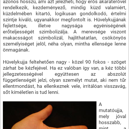
azonos hosszú, ami azt jelezheti, hogy erős akaraterővel
rendelkezik, kezdeményező, mindig küzd valamiért,
küzdelmében kitartó, logikusan gondolkodó, értelmi
szintje kiváló, ugyanakkor megfontolt is. Hüvelykujjának
fejlettsége, illetve nagysága egyéniségének
erőteljességét szimbolizálja. A merevsége viszont
makacsságot szimbolizál, hajlíthatatlan, csökönyös
személyiséget jelöl, néha olyan, mintha ellensége lenne
önmagának.
Hüvelykujja feltehetően nagy - közel 90 fokos - szöget
zárhat be kézfejével. Ha ez valóban így van, a kéz többi
jellegzetességével együttesen az abszolút
függetlenségét jelzi, olyan személyt mutat, aki nem tűr
ellentmondást, ha ellenkeznek vele, irritálóan visszavág,
sőt kíméletlen is tud lenni.
A
mutatóujja,
mely jóval
hosszabb,
mint a