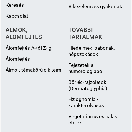
Keresés
A kézelemzés gyakorlata
Kapcsolat
ÁLMOK,
TOVÁBBI
ÁLOMFEJTÉS
TARTALMAK
Álomfejtés A-tól Z-ig
Hiedelmek, babonák,
népszokások
Álomfejtés
Fejezetek a
Álmok témakörű cikkeim
numerológiából
Bőrléc-rajzolatok
(Dermatoglyphia)
Fiziognómia -
karakterolvasás
Vegetáriánus és halas
ételek