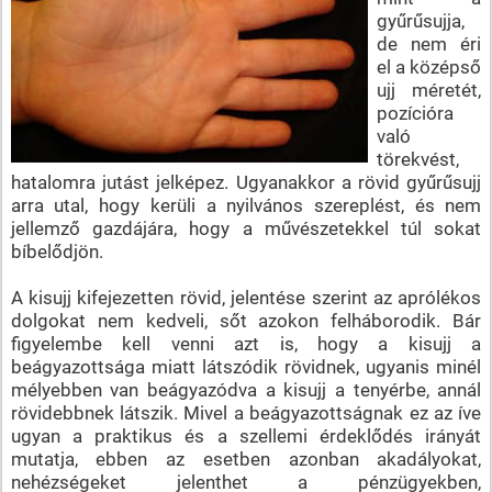
gyűrűsujja,
de nem éri
el a középső
ujj méretét,
pozícióra
való
törekvést,
hatalomra jutást jelképez. Ugyanakkor a rövid gyűrűsujj
arra utal, hogy kerüli a nyilvános szereplést, és nem
jellemző gazdájára, hogy a művészetekkel túl sokat
bíbelődjön.
A kisujj kifejezetten rövid, jelentése szerint az aprólékos
dolgokat nem kedveli, sőt azokon felháborodik. Bár
figyelembe kell venni azt is, hogy a kisujj a
beágyazottsága miatt látszódik rövidnek, ugyanis minél
mélyebben van beágyazódva a kisujj a tenyérbe, annál
rövidebbnek látszik. Mivel a beágyazottságnak ez az íve
ugyan a praktikus és a szellemi érdeklődés irányát
mutatja, ebben az esetben azonban akadályokat,
nehézségeket jelenthet a pénzügyekben,