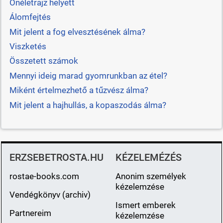
Önéletrajz helyett
Álomfejtés
Mit jelent a fog elvesztésének álma?
Viszketés
Összetett számok
Mennyi ideig marad gyomrunkban az étel?
Miként értelmezhető a tűzvész álma?
Mit jelent a hajhullás, a kopaszodás álma?
ERZSEBETROSTA.HU
KÉZELEMÉZÉS
rostae-books.com
Anonim személyek
kézelemzése
Vendégkönyv (archiv)
Ismert emberek
Partnereim
kézelemzése