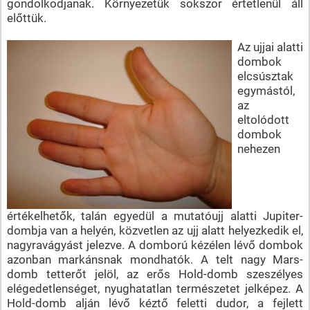
gondolkodjanak. Környezetük sokszor értetlenül áll
előttük.
Az ujjai alatti
dombok
elcsúsztak
egymástól,
az
eltolódott
dombok
nehezen
értékelhetők, talán egyedül a mutatóujj alatti Jupiter-
dombja van a helyén, közvetlen az ujj alatt helyezkedik el,
nagyravágyást jelezve. A domború kézélen lévő dombok
azonban markánsnak mondhatók. A telt nagy Mars-
domb tetterőt jelöl, az erős Hold-domb szeszélyes
elégedetlenséget, nyughatatlan természetet jelképez. A
Hold-domb alján lévő kéztő feletti dudor, a fejlett