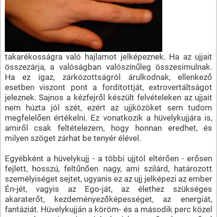
takarékosságra való hajlamot jelképeznek. Ha az ujjait
összezárja, a valóságban valószínűleg összesimulnak.
Ha ez igaz, zárkózottságról árulkodnak, ellenkező
esetben viszont pont a fordítottját, extrovertáltságot
jeleznek. Sajnos a kézfejről készült felvételeken az ujjait
nem húzta jól szét, ezért az ujjközöket sem tudom
megfelelően értékelni. Ez vonatkozik a hüvelykujjára is,
amiről csak feltételezem, hogy honnan eredhet, és
milyen szöget zárhat be tenyér élével.
Egyébként a hüvelykujj - a többi ujjtól eltérően - erősen
fejlett, hosszú, feltűnően nagy, ami szilárd, határozott
személyiséget sejtet, ugyanis ez az ujj jelképezi az ember
Én-jét, vagyis az Ego-ját, az élethez szükséges
akaraterőt, kezdeményezőképességet, az energiát,
fantáziát. Hüvelykujján a köröm- és a második perc közel