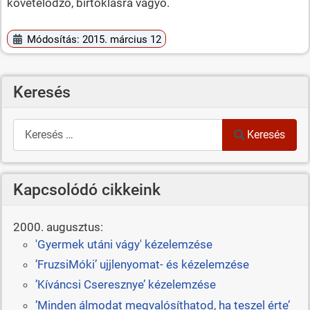
követelődző, birtoklásra vágyó.
Módosítás: 2015. március 12
Keresés
Keresés
Keresés
Kapcsolódó cikkeink
2000. augusztus:
'Gyermek utáni vágy' kézelemzése
’FruzsiMóki’ ujjlenyomat- és kézelemzése
’Kíváncsi Cseresznye’ kézelemzése
’Minden álmodat megvalósíthatod, ha teszel érte’