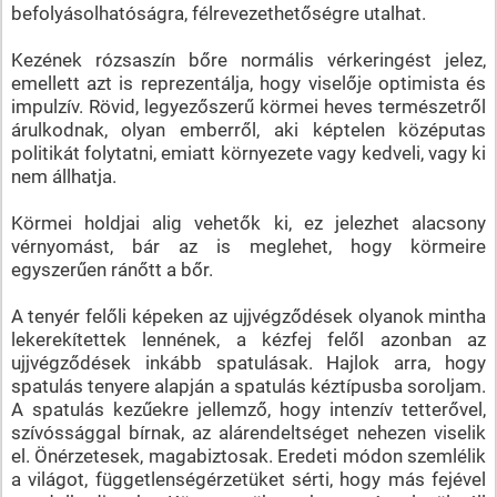
befolyásolhatóságra, félrevezethetőségre utalhat.
Kezének rózsaszín bőre normális vérkeringést jelez,
emellett azt is reprezentálja, hogy viselője optimista és
impulzív. Rövid, legyezőszerű körmei heves természetről
árulkodnak, olyan emberről, aki képtelen középutas
politikát folytatni, emiatt környezete vagy kedveli, vagy ki
nem állhatja.
Körmei holdjai alig vehetők ki, ez jelezhet alacsony
vérnyomást, bár az is meglehet, hogy körmeire
egyszerűen ránőtt a bőr.
A tenyér felőli képeken az ujjvégződések olyanok mintha
lekerekítettek lennének, a kézfej felől azonban az
ujjvégződések inkább spatulásak. Hajlok arra, hogy
spatulás tenyere alapján a spatulás kéztípusba soroljam.
A spatulás kezűekre jellemző, hogy intenzív tetterővel,
szívóssággal bírnak, az alárendeltséget nehezen viselik
el. Önérzetesek, magabiztosak. Eredeti módon szemlélik
a világot, függetlenségérzetüket sérti, hogy más fejével