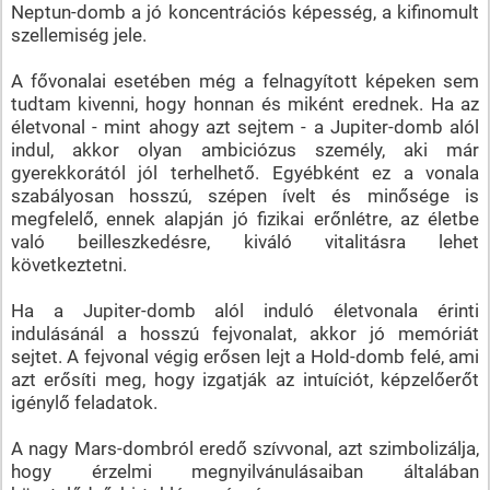
Neptun-domb a jó koncentrációs képesség, a kifinomult
szellemiség jele.
A fővonalai esetében még a felnagyított képeken sem
tudtam kivenni, hogy honnan és miként erednek. Ha az
életvonal - mint ahogy azt sejtem - a Jupiter-domb alól
indul, akkor olyan ambiciózus személy, aki már
gyerekkorától jól terhelhető. Egyébként ez a vonala
szabályosan hosszú, szépen ívelt és minősége is
megfelelő, ennek alapján jó fizikai erőnlétre, az életbe
való beilleszkedésre, kiváló vitalitásra lehet
következtetni.
Ha a Jupiter-domb alól induló életvonala érinti
indulásánál a hosszú fejvonalat, akkor jó memóriát
sejtet. A fejvonal végig erősen lejt a Hold-domb felé, ami
azt erősíti meg, hogy izgatják az intuíciót, képzelőerőt
igénylő feladatok.
A nagy Mars-dombról eredő szívvonal, azt szimbolizálja,
hogy érzelmi megnyilvánulásaiban általában