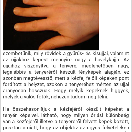
szembetűnik, mily rövidek a gyűrűs- és kisujjai, valamint
az ujjakhoz képest mennyire nagy a hüvelykujja. Az
ujjaihoz viszonyítva a tenyere, meglehetősen nagy,
legalábbis a tenyeréről készült fényképek alapján, ez
azonban megtévesztő, mert a kézfej felőli képeken pont
fordított a helyzet, azokon a tenyeréhez mérten az ujjai
arányosan hosszúak. Hogy melyik képeknek higgyek,
melyek a valós fotók, nehezen tudom megítélni.
Ha összehasonlítjuk a kézfejéről készült képeket a
tenyér képeivel, látható, hogy milyen óriási különbség
van a kézfejéről illetve a tenyeréről felvett képek között,
pusztán amiatt, hogy az objektív az egyes felvételeken