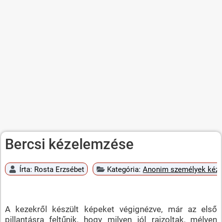
Bercsi kézelemzése
Írta:
Rosta Erzsébet
Kategória:
Anonim személyek kéz
A kezekről készült képeket végignézve, már az első
pillantásra feltűnik, hogy milyen jól rajzoltak, mélyen