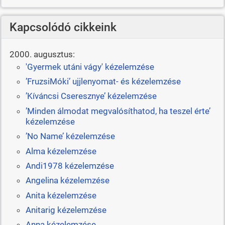
Kapcsolódó cikkeink
2000. augusztus:
'Gyermek utáni vágy' kézelemzése
’FruzsiMóki’ ujjlenyomat- és kézelemzése
’Kíváncsi Cseresznye’ kézelemzése
’Minden álmodat megvalósíthatod, ha teszel érte’
kézelemzése
’No Name’ kézelemzése
Alma kézelemzése
Andi1978 kézelemzése
Angelina kézelemzése
Anita kézelemzése
Anitarig kézelemzése
Anna kézelemzése