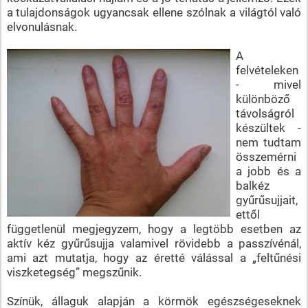
a tulajdonságok ugyancsak ellene szólnak a világtól való
elvonulásnak.
A
felvételeken
- mivel
különböző
távolságról
készültek -
nem tudtam
összemérni
a jobb és a
balkéz
gyűrűsujjait,
ettől
függetlenül megjegyzem, hogy a legtöbb esetben az
aktív kéz gyűrűsujja valamivel rövidebb a passzívénál,
ami azt mutatja, hogy az éretté válással a „feltűnési
viszketegség” megszűnik.
Színük, állaguk alapján a körmök egészségeseknek