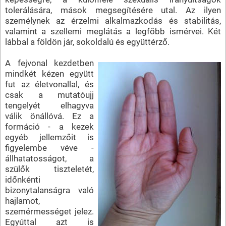
tolerálására, mások megsegítésére utal. Az ilyen
személynek az érzelmi alkalmazkodás és stabilitás,
valamint a szellemi meglátás a legfőbb ismérvei. Két
lábbal a földön jár, sokoldalú és együttérző.
A fejvonal kezdetben
mindkét kézen együtt
fut az életvonallal, és
csak a mutatóujj
tengelyét elhagyva
válik önállóvá. Ez a
formáció - a kezek
egyéb jellemzőit is
figyelembe véve -
állhatatosságot, a
szülők tiszteletét,
időnkénti
bizonytalanságra való
hajlamot,
szemérmességet jelez.
Egyúttal azt is