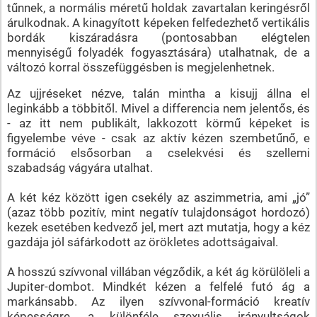
tűnnek, a normális méretű holdak zavartalan keringésről
árulkodnak. A kinagyított képeken felfedezhető vertikális
bordák kiszáradásra (pontosabban elégtelen
mennyiségű folyadék fogyasztására) utalhatnak, de a
változó korral összefüggésben is megjelenhetnek.
Az ujjréseket nézve, talán mintha a kisujj állna el
leginkább a többitől. Mivel a differencia nem jelentős, és
- az itt nem publikált, lakkozott körmű képeket is
figyelembe véve - csak az aktív kézen szembetűnő, e
formáció elsősorban a cselekvési és szellemi
szabadság vágyára utalhat.
A két kéz között igen csekély az aszimmetria, ami „jó”
(azaz több pozitív, mint negatív tulajdonságot hordozó)
kezek esetében kedvező jel, mert azt mutatja, hogy a kéz
gazdája jól sáfárkodott az örökletes adottságaival.
A hosszú szívvonal villában végződik, a két ág körülöleli a
Jupiter-dombot. Mindkét kézen a felfelé futó ág a
markánsabb. Az ilyen szívvonal-formáció kreatív
képességre, a különféle szexuális irányultságok