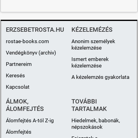
ERZSEBETROSTA.HU
KÉZELEMÉZÉS
rostae-books.com
Anonim személyek
kézelemzése
Vendégkönyv (archiv)
Ismert emberek
Partnereim
kézelemzése
Keresés
A kézelemzés gyakorlata
Kapcsolat
ÁLMOK,
TOVÁBBI
ÁLOMFEJTÉS
TARTALMAK
Álomfejtés A-tól Z-ig
Hiedelmek, babonák,
népszokások
Álomfejtés