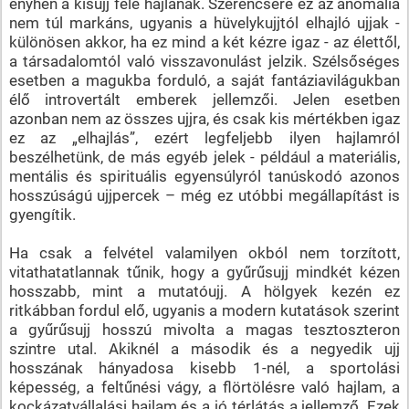
enyhén a kisujj felé hajlanak. Szerencsére ez az anomália
nem túl markáns, ugyanis a hüvelykujjtól elhajló ujjak -
különösen akkor, ha ez mind a két kézre igaz - az élettől,
a társadalomtól való visszavonulást jelzik. Szélsőséges
esetben a magukba forduló, a saját fantáziavilágukban
élő introvertált emberek jellemzői. Jelen esetben
azonban nem az összes ujjra, és csak kis mértékben igaz
ez az „elhajlás”, ezért legfeljebb ilyen hajlamról
beszélhetünk, de más egyéb jelek - például a materiális,
mentális és spirituális egyensúlyról tanúskodó azonos
hosszúságú ujjpercek – még ez utóbbi megállapítást is
gyengítik.
Ha csak a felvétel valamilyen okból nem torzított,
vitathatatlannak tűnik, hogy a gyűrűsujj mindkét kézen
hosszabb, mint a mutatóujj. A hölgyek kezén ez
ritkábban fordul elő, ugyanis a modern kutatások szerint
a gyűrűsujj hosszú mivolta a magas tesztoszteron
szintre utal. Akiknél a második és a negyedik ujj
hosszának hányadosa kisebb 1-nél, a sportolási
képesség, a feltűnési vágy, a flörtölésre való hajlam, a
kockázatvállalási hajlam és a jó térlátás a jellemző. Ezek