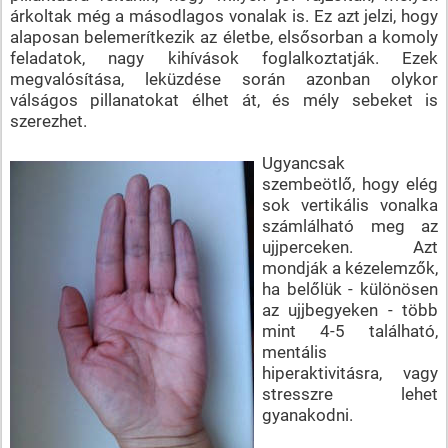
árkoltak még a másodlagos vonalak is. Ez azt jelzi, hogy
alaposan belemerítkezik az életbe, elsősorban a komoly
feladatok, nagy kihívások foglalkoztatják. Ezek
megvalósítása, leküzdése során azonban olykor
válságos pillanatokat élhet át, és mély sebeket is
szerezhet.
Ugyancsak
szembeötlő, hogy elég
sok vertikális vonalka
számlálható meg az
ujjperceken. Azt
mondják a kézelemzők,
ha belőlük - különösen
az ujjbegyeken - több
mint 4-5 található,
mentális
hiperaktivitásra, vagy
stresszre lehet
gyanakodni.