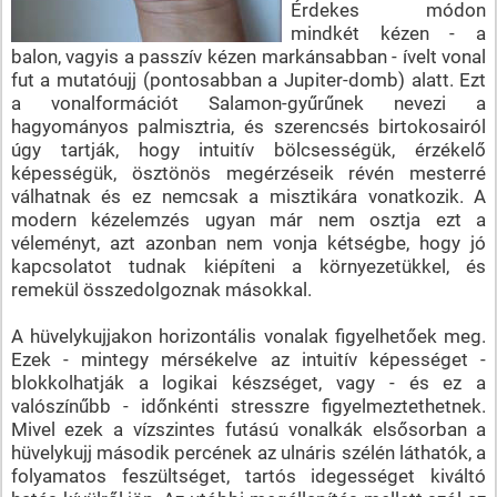
Érdekes módon
mindkét kézen - a
balon, vagyis a passzív kézen markánsabban - ívelt vonal
fut a mutatóujj (pontosabban a Jupiter-domb) alatt. Ezt
a vonalformációt Salamon-gyűrűnek nevezi a
hagyományos palmisztria, és szerencsés birtokosairól
úgy tartják, hogy intuitív bölcsességük, érzékelő
képességük, ösztönös megérzéseik révén mesterré
válhatnak és ez nemcsak a misztikára vonatkozik. A
modern kézelemzés ugyan már nem osztja ezt a
véleményt, azt azonban nem vonja kétségbe, hogy jó
kapcsolatot tudnak kiépíteni a környezetükkel, és
remekül összedolgoznak másokkal.
A hüvelykujjakon horizontális vonalak figyelhetőek meg.
Ezek - mintegy mérsékelve az intuitív képességet -
blokkolhatják a logikai készséget, vagy - és ez a
valószínűbb - időnkénti stresszre figyelmeztethetnek.
Mivel ezek a vízszintes futású vonalkák elsősorban a
hüvelykujj második percének az ulnáris szélén láthatók, a
folyamatos feszültséget, tartós idegességet kiváltó