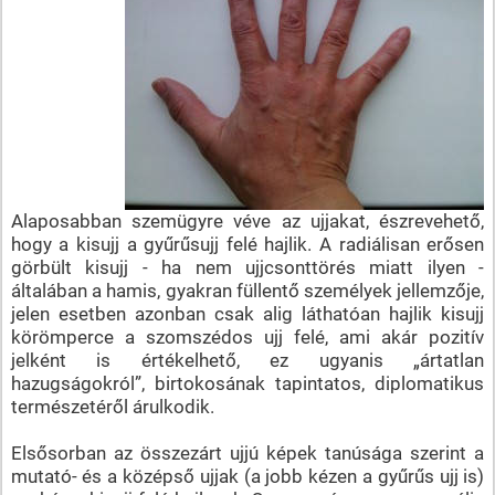
Alaposabban szemügyre véve az ujjakat, észrevehető,
hogy a kisujj a gyűrűsujj felé hajlik. A radiálisan erősen
görbült kisujj - ha nem ujjcsonttörés miatt ilyen -
általában a hamis, gyakran füllentő személyek jellemzője,
jelen esetben azonban csak alig láthatóan hajlik kisujj
körömperce a szomszédos ujj felé, ami akár pozitív
jelként is értékelhető, ez ugyanis „ártatlan
hazugságokról”, birtokosának tapintatos, diplomatikus
természetéről árulkodik.
Elsősorban az összezárt ujjú képek tanúsága szerint a
mutató- és a középső ujjak (a jobb kézen a gyűrűs ujj is)