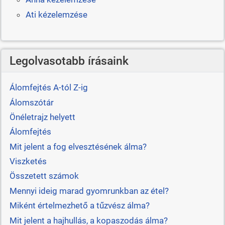
Ati kézelemzése
Legolvasotabb írásaink
Álomfejtés A-tól Z-ig
Álomszótár
Önéletrajz helyett
Álomfejtés
Mit jelent a fog elvesztésének álma?
Viszketés
Összetett számok
Mennyi ideig marad gyomrunkban az étel?
Miként értelmezhető a tűzvész álma?
Mit jelent a hajhullás, a kopaszodás álma?