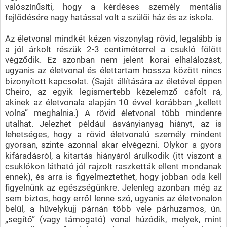
valószínűsíti, hogy a kérdéses személy mentális
fejlődésére nagy hatással volt a szülői ház és az iskola.
Az életvonal mindkét kézen viszonylag rövid, legalább is
a jól árkolt részük 2-3 centiméterrel a csukló fölött
végződik. Ez azonban nem jelent korai elhalálozást,
ugyanis az életvonal és élettartam hossza között nincs
bizonyított kapcsolat. (Saját állítására az életével éppen
Cheiro, az egyik legismertebb kézelemző cáfolt rá,
akinek az életvonala alapján 10 évvel korábban „kellett
volna” meghalnia.) A rövid életvonal több mindenre
utalhat. Jelezhet például ásványianyag hiányt, az is
lehetséges, hogy a rövid életvonalú személy mindent
gyorsan, szinte azonnal akar elvégezni. Olykor a gyors
kifáradásról, a kitartás hiányáról árulkodik (itt viszont a
csuklókon látható jól rajzolt raszketták ellent mondanak
ennek), és arra is figyelmeztethet, hogy jobban oda kell
figyelnünk az egészségünkre. Jelenleg azonban még az
sem biztos, hogy erről lenne szó, ugyanis az életvonalon
belül, a hüvelykujj párnán több vele párhuzamos, ún.
„segítő” (vagy támogató) vonal húzódik, melyek, mint