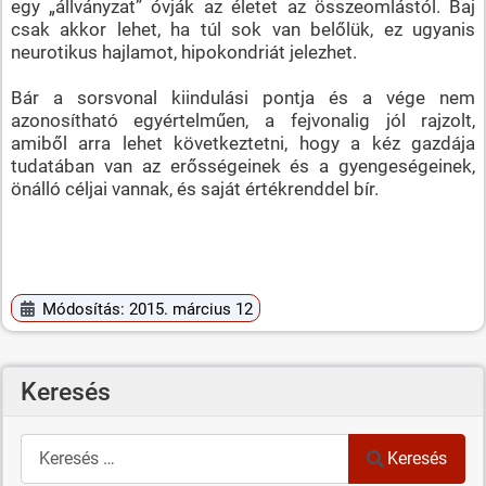
egy „állványzat” óvják az életet az összeomlástól. Baj
csak akkor lehet, ha túl sok van belőlük, ez ugyanis
neurotikus hajlamot, hipokondriát jelezhet.
Bár a sorsvonal kiindulási pontja és a vége nem
azonosítható egyértelműen, a fejvonalig jól rajzolt,
amiből arra lehet következtetni, hogy a kéz gazdája
tudatában van az erősségeinek és a gyengeségeinek,
önálló céljai vannak, és saját értékrenddel bír.
Módosítás: 2015. március 12
Keresés
Keresés
Keresés