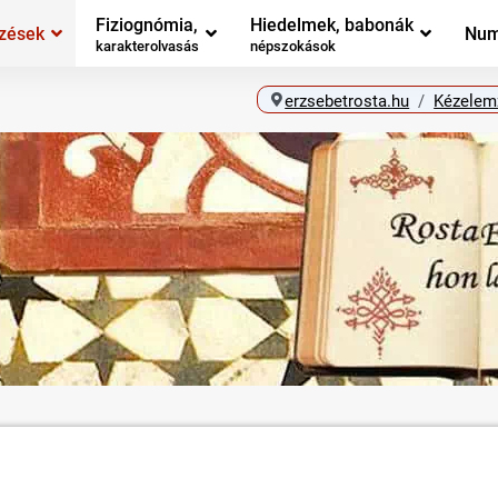
Fiziognómia,
Hiedelmek, babonák
zések
Num
karakterolvasás
népszokások
erzsebetrosta.hu
Kézelem