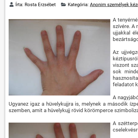
Írta:
Rosta Erzsébet
Kategória:
Anonim személyek kéz
A tenyérné
szívére. A
ujjakkal é
bezártságo
Az ujjvégz
kéztípusró
viszont sz
sok minde
hasznosít
feladatot 
A nagyjábó
Ugyanez igaz a hüvelykujjra is, melynek a második íz
szemben, amit a hüvelykujj rövid körömperce szimbolizá
A szétterpe
cselekvésre