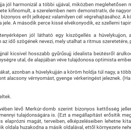
jja jól harmonizál a többi ujjával, miközben meglehetősen m
ete kifinomult, a szerelemben nem demonstratív, de nagyo
, bizonyos erőt jelképez valamilyen cél végrehajtásához. A k
a jele. A második perce kissé elvékonyodik, ez szellemi tapi
enyérképen jól látható egy kiszögellés a hüvelykujjon, a
 az idő szögének nevezi, mely utalhat a ritmus szeretetére, p
jnál kicsivel hosszabb gyűrűsujj idealista beütésről árulkod
ységre utal, de alapjában véve tulajdonosa optimista ember
t, azonban a hüvelykujján a köröm holdja túl nagy, a többi uj
zont alacsony vérnyomást, gyenge vérkeringést jeleznek. (Ha
eltek.
övében lévő Merkúr-domb szerint bizonyos kettősség jell
amennyi tulajdonságára is. (Ezt a megállapítást erősítik me
os elaprózni magát, terveiben, elképzeléseiben lehetne kit
ik oldala huzakodna a másik oldalával, ettől környezete neh