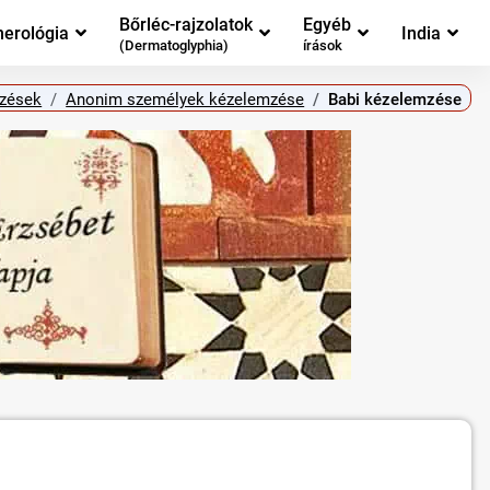
Bőrléc-rajzolatok
Egyéb
erológia
India
(Dermatoglyphia)
írások
zések
Anonim személyek kézelemzése
Babi kézelemzése