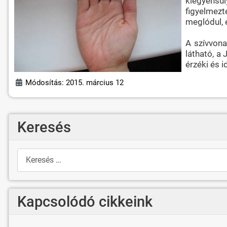
kiegyensú
figyelmezte
meglódul, 
A szívvona
látható, a
érzéki és i
Módosítás: 2015. március 12
Keresés
Keresés
Kapcsolódó cikkeink