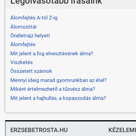
Legolvasotabb írásaink
Álomfejtés A-tól Z-ig
Álomszótár
Önéletrajz helyett
Álomfejtés
Mit jelent a fog elvesztésének álma?
Viszketés
Összetett számok
Mennyi ideig marad gyomrunkban az étel?
Miként értelmezhető a tűzvész álma?
Mit jelent a hajhullás, a kopaszodás álma?
ERZSEBETROSTA.HU
KÉZELEM