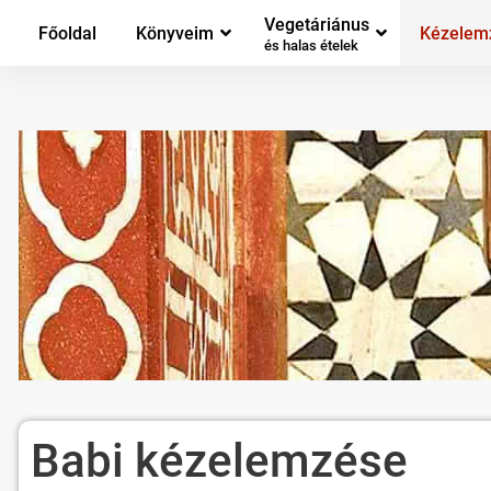
Vegetáriánus
Főoldal
Könyveim
Kézelem
és halas ételek
Babi kézelemzése