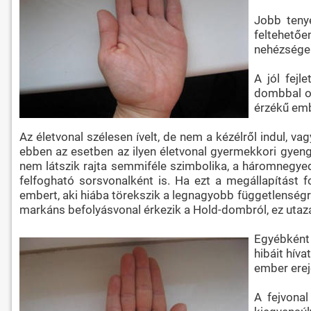
Jobb tenye
feltehetőe
nehézségek
A jól fejl
dombbal okk
érzékű emb
Az életvonal szélesen ívelt, de nem a kézélről indul, va
ebben az esetben az ilyen életvonal gyermekkori gyeng
nem látszik rajta semmiféle szimbolika, a háromnegyedé
felfogható sorsvonalként is. Ha ezt a megállapítást f
embert, aki hiába törekszik a legnagyobb függetlenségre,
markáns befolyásvonal érkezik a Hold-dombról, ez utaz
Egyébként 
hibáit híva
ember ereje
A fejvonal