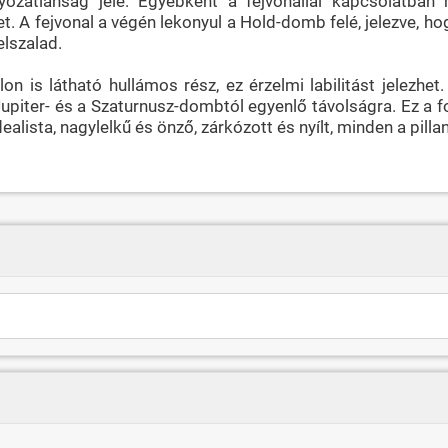
lyozatlanság jele. Egyébként a fejvonallal kapcsolatba
t. A fejvonal a végén lekonyul a Hold-domb felé, jelezve, ho
elszalad.
lon is látható hullámos rész, ez érzelmi labilitást jelezh
 Jupiter- és a Szaturnusz-dombtól egyenlő távolságra. Ez a f
dealista, nagylelkű és önző, zárkózott és nyílt, minden a pilla