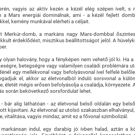
rén, vagyis az aktív kezén a kézél elég szépen ívelt, s
n a Mars energiái dominálnak, ami - a kézél fejlett domb
kel, kemény munkával elérheti a céljait.
ett Merkúr-domb, a markáns nagy Mars-dombbal őszintesé
ult érdeklődést, misztikus beállítottságot jelöl. A hüvelykuj
er.
gy olyan halovány, hogy a fényképen nem vehető jól ki. Ha a
eségre, betegségre vagy valamilyen családi problémára utal
nél egy mellékvonal vagy befolyásvonal ível felfelé belől
ogadjuk el, akkor az életvonalból induló sorsvonal a kül
 életét mégis erősen befolyásolja a családja, környezete. A
ás során bekövetkező sorsfordulat lehet.
- bár alig láthatóan - az életvonal belső oldalán egy belső
tott kijavítani. Az életvonal az utolsó szakaszban elhalványu
, vitalitása, vagyis mindaz, amit ez a fővonal szimbolizál.
 markánsan indul, egy darabig jó ívben halad, aztán a k