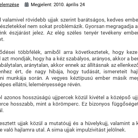
elemzése
Megjelent: 2010. április 24
l valamivel rövidebb ujjak szerint barátságos, kedves emb
 részletekkel nem sokat problémázik. Gyorsan megragadja a l
lénk észjárást jelez. Az elég széles tenyér tevékeny ember
t.
ődései többfélék, amiből arra következtetek, hogy keze 
l azt mondják, hogy ha a kéz szabályos, arányos, akkor a ben
abálytalan, aránytalan, akkor ennek az állításnak az ellenke
nhez ért, de nagy hibája, hogy tudását, ismereteit haj
ani munkája során. A vegyes kéztípusú ember másik me
képes ellátni, leleményessége révén.
l azonos hosszúságú ujjpercek közül kivétel a középső ujj
perce hosszabb, mint a körömperc. Ez bizonyos függőséget
l.
sztett ujjak közül a mutatóujj és a hüvelykujj, valamint a k
 való hajlamra utal. A sima ujjak impulzivitást jelölnek.