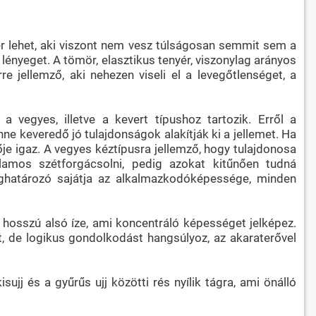
er lehet, aki viszont nem vesz túlságosan semmit sem a
ényeget. A tömör, elasztikus tenyér, viszonylag arányos
re jellemző, aki nehezen viseli el a levegőtlenséget, a
a vegyes, illetve a kevert típushoz tartozik. Erről a
ne keveredő jó tulajdonságok alakítják ki a jellemet. Ha
zője igaz. A vegyes kéztípusra jellemző, hogy tulajdonosa
lamos szétforgácsolni, pedig azokat kitűnően tudná
ghatározó sajátja az alkalmazkodóképessége, minden
 hosszú alsó íze, ami koncentráló képességet jelképez.
, de logikus gondolkodást hangsúlyoz, az akaraterővel
isujj és a gyűrűs ujj közötti rés nyílik tágra, ami önálló