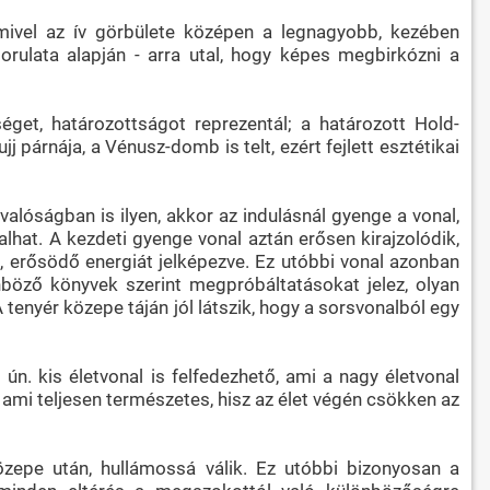
 mivel az ív görbülete középen a legnagyobb, kezében
orulata alapján - arra utal, hogy képes megbirkózni a
get, határozottságot reprezentál; a határozott Hold-
j párnája, a Vénusz-domb is telt, ezért fejlett esztétikai
 valóságban is ilyen, akkor az indulásnál gyenge a vonal,
hat. A kezdeti gyenge vonal aztán erősen kirajzolódik,
e, erősödő energiát jelképezve. Ez utóbbi vonal azonban
önböző könyvek szerint megpróbáltatásokat jelez, olyan
 tenyér közepe táján jól látszik, hogy a sorsvonalból egy
 ún. kis életvonal is felfedezhető, ami a nagy életvonal
l, ami teljesen természetes, hisz az élet végén csökken az
özepe után, hullámossá válik. Ez utóbbi bizonyosan a