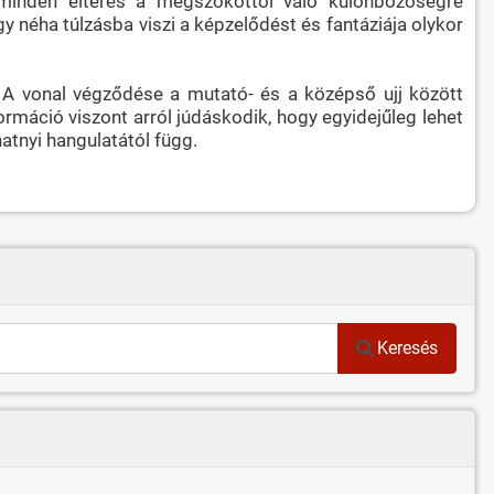
n minden eltérés a megszokottól való különbözőségre
gy néha túlzásba viszi a képzelődést és fantáziája olykor
et. A vonal végződése a mutató- és a középső ujj között
ormáció viszont arról júdáskodik, hogy egyidejűleg lehet
natnyi hangulatától függ.
Keresés