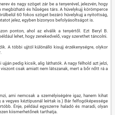
erev és nagy szöget zár be a tenyerével, jelezvén, hogy
n megbízható és hűséges társ. A hüvelykujj körömperce
örülbelül 60 fokos szöget bezáró hüvelykujj a nyitottság,
ntatot jelez, egyben bizonyos befolyásoltságot is.
zon ponton, ahol az elválik a tenyértől. Ezt Beryl B.
éldául lehet, hogy zenekedvelő, vagy szerethet táncolni.
ik. A többi ujjtól különálló kisujj érzékenységre, olykor
.
ján pedig kicsik, alig láthatók. A nagy félhold azt jelzi,
 viszont csak amiatt nem látszanak, mert a bőr nőtt rá a
emzi, ami nemcsak a személyiségére igaz, hanem kihat
g a vegyes kéztípusnál leírtak is.) Bár felfogóképessége
artóbb. Énje, például egyszerre haladó és maradi, olyan
ezen kiismerhetőnek tarthatja.