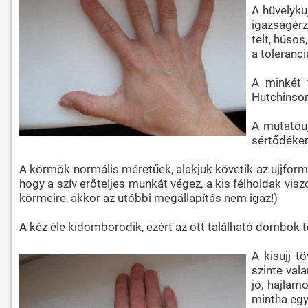
A hüvelyku
igazságérz
telt, húsos
a toleranci
A minkét t
Hutchinson
A mutatóuj
sértődéken
A körmök normális méretűek, alakjuk követik az ujjformáka
hogy a szív erőteljes munkát végez, a kis félholdak vis
körmeire, akkor az utóbbi megállapítás nem igaz!)
A kéz éle kidomborodik, ezért az ott található dombok t
A kisujj t
szinte val
jó, hajlam
mintha egy