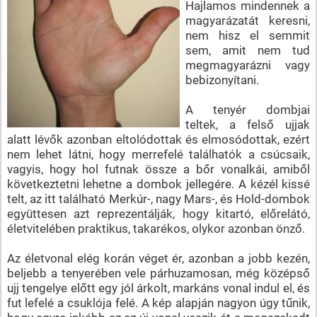
Hajlamos mindennek a
magyarázatát keresni,
nem hisz el semmit
sem, amit nem tud
megmagyarázni vagy
bebizonyítani.
A tenyér dombjai
teltek, a felső ujjak
alatt lévők azonban eltolódottak és elmosódottak, ezért
nem lehet látni, hogy merrefelé találhatók a csúcsaik,
vagyis, hogy hol futnak össze a bőr vonalkái, amiből
következtetni lehetne a dombok jellegére. A kézél kissé
telt, az itt található Merkúr-, nagy Mars-, és Hold-dombok
együttesen azt reprezentálják, hogy kitartó, előrelátó,
életvitelében praktikus, takarékos, olykor azonban önző.
Az életvonal elég korán véget ér, azonban a jobb kezén,
beljebb a tenyerében vele párhuzamosan, még középső
ujj tengelye előtt egy jól árkolt, markáns vonal indul el, és
fut lefelé a csuklója felé. A kép alapján nagyon úgy tűnik,