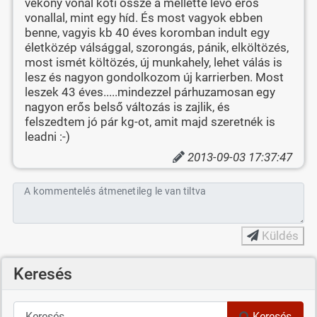
vékony vonal köti össze a mellette levő erős
vonallal, mint egy híd. És most vagyok ebben
benne, vagyis kb 40 éves koromban indult egy
életközép válsággal, szorongás, pánik, elköltözés,
most ismét költözés, új munkahely, lehet válás is
lesz és nagyon gondolkozom új karrierben. Most
leszek 43 éves.....mindezzel párhuzamosan egy
nagyon erős belső változás is zajlik, és
felszedtem jó pár kg-ot, amit majd szeretnék is
leadni :-)
2013-09-03 17:37:47
A kommentelés átmenetileg le van tiltva
Küldés
Keresés
Keresés
Keresés