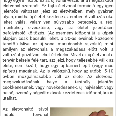
hogy egyre inkább ez az új vonal veszik át a megszakadt
életvonal szerepét. Ez fajta életvonal-formáció egy igen
jelentős változást jelez az életvitelben, mely gyakran
olyan, mintha új életet kezdene az ember. A változás oka
lehet válás, valamilyen súlyosabb betegség, a régi
munkahely elvesztése, vagy az életet jelentősen
befolyásoló költözés. (Az esemény időpontját a képek
alapján csak becsülni lehet, a 30-as éveinek közepére
tehető.) Mivel az új vonal markánsabb rajzolatú, mint
amilyen az életvonala a megszakadása előtt volt, a
változást pozitívan lehet értékelni. Mivel az új életvonal a
tenyér belseje felé tart, azt jelzi, hogy teljesebbé válik az
élete, nem kizárt, hogy egy új karriert épít (vagy más
épített) magának. Az is valószínű, hogy az utóbbi 5-10
évben mozgalmasabbá vált az élete. Az életvonal
megszakadásának helye a testsúly jelentős
csökkenésének, vagy növekedésének, új hajviselet vagy
belső, személyiségváltozások kezdetének időpontjára is
utalhat.
Az életvonaltól távol
induló fejvonal