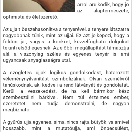
arról árulkodik, hogy jó
az alaptermészete,
optimista és életszerető.
Az ujjait összehasonlítva a tenyerével, a tenyere látszatra
nagyobbnak tűnik, mint az ujjai. Ez azt jelképezi, hogy a
földön jár, vagyis a konkrét, kézzelfogható dolgokat
tekinti elsődlegesnek. Az előbbi megállapítást támasztja
alá, a viszonylag széles és egyenes tenyér is, ami
ugyancsak anyagiasságra utal.
A szögletes ujjak logikus gondolkodást, határozott
véleménynyilvánítást szimbolizálnak. Olyan személyről
tanúskodnak, aki kedveli a rend látványát és gondolatát.
Kerüli a veszekedést, de ha kell bármikor kész
szembeszállni bárkivel. Nem túl érzelmes ember,
szeretetét nem tudja demonstrálni, de nagyon
megbízható.
A gyűrűs ujja egyenes, sima, nincs rajta bütyök, valamivel
hosszabb, mint a mutatóujja, ami önbecsülést,