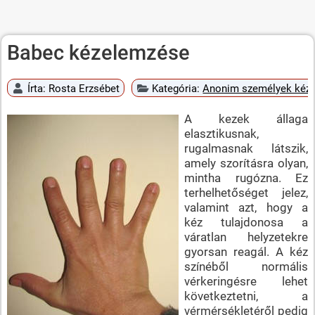
Babec kézelemzése
Írta:
Rosta Erzsébet
Kategória:
Anonim személyek kéz
A kezek állaga
elasztikusnak,
rugalmasnak látszik,
amely szorításra olyan,
mintha rugózna. Ez
terhelhetőséget jelez,
valamint azt, hogy a
kéz tulajdonosa a
váratlan helyzetekre
gyorsan reagál. A kéz
színéből normális
vérkeringésre lehet
következtetni, a
vérmérsékletéről pedig