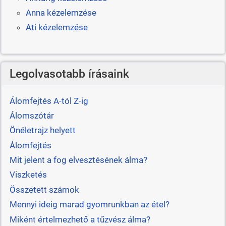
Anna kézelemzése
Ati kézelemzése
Legolvasotabb írásaink
Álomfejtés A-tól Z-ig
Álomszótár
Önéletrajz helyett
Álomfejtés
Mit jelent a fog elvesztésének álma?
Viszketés
Összetett számok
Mennyi ideig marad gyomrunkban az étel?
Miként értelmezhető a tűzvész álma?