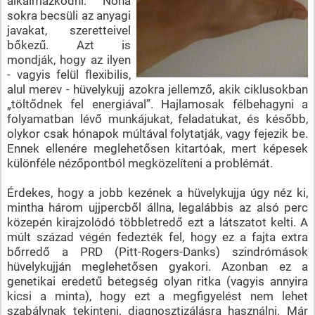
alkalmazkodni. Noha
sokra becsüli az anyagi
javakat, szeretteivel
bőkezű. Azt is
mondják, hogy az ilyen
- vagyis felül flexibilis,
alul merev - hüvelykujj azokra jellemző, akik ciklusokban
„töltődnek fel energiával”. Hajlamosak félbehagyni a
folyamatban lévő munkájukat, feladatukat, és később,
olykor csak hónapok múltával folytatják, vagy fejezik be.
Ennek ellenére meglehetősen kitartóak, mert képesek
különféle nézőpontból megközelíteni a problémát.
Érdekes, hogy a jobb kezének a hüvelykujja úgy néz ki,
mintha három ujjpercből állna, legalábbis az alsó perc
közepén kirajzolódó többletredő ezt a látszatot kelti. A
múlt század végén fedezték fel, hogy ez a fajta extra
bőrredő a PRD (Pitt-Rogers-Danks) szindrómások
hüvelykujján meglehetősen gyakori. Azonban ez a
genetikai eredetű betegség olyan ritka (vagyis annyira
kicsi a minta), hogy ezt a megfigyelést nem lehet
szabálynak tekinteni, diagnosztizálásra használni. Már