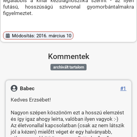
legalábbis a kínai kézdiagnosztika szerint - az ilyen
futású, hosszúságú szívvonal gyomorbántalmakra
figyelmeztet.
Módosítás: 2016. március 10
Kommentek
archivált tartalom
Babec
#1
Kedves Erzsébet!
Nagyon szépen köszönöm ezt a hosszú elemzést
és így igaz ahogy leírta, valóban ilyen vagyok :-)
Az életvonallal kapcsolatban (csak az nem látszik
jól a kézen) mielőtt véget ér egy halványabb,