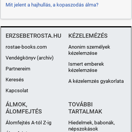
Mit jelent a hajhullás, a kopaszodás álma?
ERZSEBETROSTA.HU
KÉZELEMÉZÉS
rostae-books.com
Anonim személyek
kézelemzése
Vendégkönyv (archiv)
Ismert emberek
Partnereim
kézelemzése
Keresés
A kézelemzés gyakorlata
Kapcsolat
ÁLMOK,
TOVÁBBI
ÁLOMFEJTÉS
TARTALMAK
Álomfejtés A-tól Z-ig
Hiedelmek, babonák,
népszokások