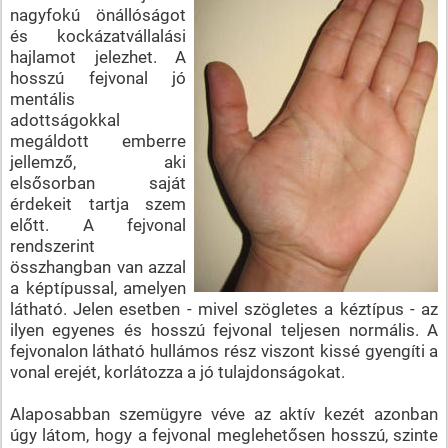
nagyfokú önállóságot
és kockázatvállalási
hajlamot jelezhet. A
hosszú fejvonal jó
mentális
adottságokkal
megáldott emberre
jellemző, aki
elsősorban saját
érdekeit tartja szem
előtt. A fejvonal
rendszerint
összhangban van azzal
a képtípussal, amelyen
látható. Jelen esetben - mivel szögletes a kéztípus - az
ilyen egyenes és hosszú fejvonal teljesen normális. A
fejvonalon látható hullámos rész viszont kissé gyengíti a
vonal erejét, korlátozza a jó tulajdonságokat.
Alaposabban szemügyre véve az aktív kezét azonban
úgy látom, hogy a fejvonal meglehetősen hosszú, szinte