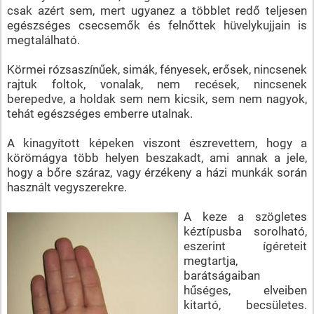
csak azért sem, mert ugyanez a többlet redő teljesen
egészséges csecsemők és felnőttek hüvelykujjain is
megtalálható.
Körmei rózsaszínűek, simák, fényesek, erősek, nincsenek
rajtuk foltok, vonalak, nem recések, nincsenek
berepedve, a holdak sem nem kicsik, sem nem nagyok,
tehát egészséges emberre utalnak.
A kinagyított képeken viszont észrevettem, hogy a
körömágya több helyen beszakadt, ami annak a jele,
hogy a bőre száraz, vagy érzékeny a házi munkák során
használt vegyszerekre.
A keze a szögletes
kéztípusba sorolható,
eszerint ígéreteit
megtartja,
barátságaiban
hűséges, elveiben
kitartó, becsületes.