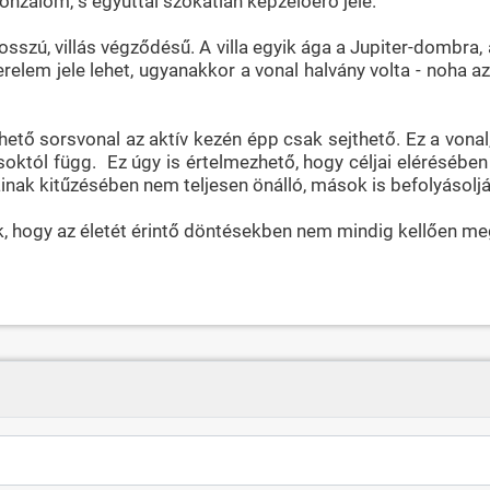
vonzalom, s egyúttal szokatlan képzelőerő jele.
osszú, villás végződésű. A villa egyik ága a Jupiter-dombra,
relem jele lehet, ugyanakkor a vonal halvány volta - noha a
ehető sorsvonal az aktív kezén épp csak sejthető. Ez a vonal
któl függ. Ez úgy is értelmezhető, hogy céljai elérésében
ljainak kitűzésében nem teljesen önálló, mások is befolyásoljá
k, hogy az életét érintő döntésekben nem mindig kellően megf