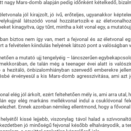
ett nagy Mars-domb alapján pedig időnként kételkedő, bizalm
letvonala jól kirajzolt, jó ívű, erőteljes, ugyanakkor képt
velykujjnál látszódó vonal hozzátartozik-e az életvonalh
eket kinagyítva, úgy tűnt, mintha a két vonal egy, a mutatóuj
an biztos nem így van, mert a fejvonal és az életvonal eg
rt a felvételen kiindulás helyének látszó pont a valóságban 
ehetően a mutató ujj tengelyéig – láncszerűen egybekapcsoló
rmekkorában, de talán még a teenager évei alatt is valószí
ó a hezitáló, önbizalomhiányban szenvedő emberekre jellem
sbé érvényesül a kis Mars-domb agresszivitása, ami azt j
onal elég jól árkolt, ezért feltehetően mély is, ami arra utal, 
dán egy elég markáns mellékvonal indul a csuklóvonal fel
elezhet. Ennek azonban némileg ellentmond, hogy a fővonal 
 helyétől kissé lejjebb, viszonylag távol halad a szívvona
kezdetben jó minőségű fejvonal később elhalványodik, a ten