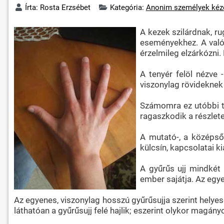
Írta:
Rosta Erzsébet
Kategória:
Anonim személyek kéz
A kezek szilárdnak, ru
eseményekhez. A való
érzelmileg elzárkózni.
A tenyér felöl nézve 
viszonylag rövideknek 
Számomra ez utóbbi tűn
ragaszkodik a részlet
A mutató-, a középső
külcsín, kapcsolatai k
A gyűrűs ujj mindkét
ember sajátja. Az egye
Az egyenes, viszonylag hosszú gyűrűsujja szerint helyes
láthatóan a gyűrűsujj felé hajlik; eszerint olykor magán