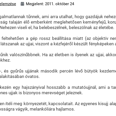
elemzése
Megjelent: 2011. október 24
galmatlannak tűnnek, ami arra utalhat, hogy gazdájuk nehezen
ság talaján élő emberként meglehetősen keményfejű, konze
 Nehezen viseli el, ha belebeszélnek, beleszólnak az életébe.
- feltehetően a gép rossz beállítása miatt (az objektív 
látszanak az ujjai, viszont a kézfejéről készült fényképeken 
ik valószínűbbnek. Ha az életben is ilyenek az ujjai, akkor 
ekhez.
-, és gyűrűs ujjának második percén lévő bütyök kezdem
ialakításában óvatos.
 kezén egy hajszányival hosszabb a mutatóujjnál, ami a
nes ujjak is bizonyos merevséget jeleznek.
en ítéli meg környezetét, kapcsolatait. Az egyenes kisujj al
yosságra vágyik, melankóliára hajlamos.