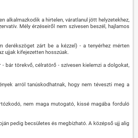
 alkalmazkodik a hirtelen, váratlanul jött helyzetekhez,
rvatív. Mély érzéseiről nem szívesen beszél, hajlamos
nem derékszöget zárt be a kézzel) - a tenyérhez mérten
az ujjak kifejezetten hosszúak.
- bár törekvő, célratörő - szívesen kielemzi a dolgokat,
ények arról tanúskodhatnak, hogy nem téveszti meg a
 tartózkodó, nem maga mutogató, kissé magába forduló
apján pedig becsületes és megbízható. A középső ujj alig