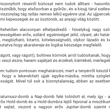
szonyított réseiről biztosat nem tudok állítani - hasonl
színűbb, hogy elsősorban a gyűrűs-, és a kisujj tárul szélesr
 viszonylag tág nyílás nemes lelkű egyénre utal. Az ujjper
lemi képességek és az ösztönök, az anyagi világ között.
ltehetően alacsonyan elhelyezkedő - hüvelykujj nagy sz
zességében erős, szilárd egyéniséget jelöl, olyant, aki hatá
 megbízható, kitartó, kötelességtudó, olykor lázadó és k
tatva hogy akaratereje és logikai készsége megfelelő.
 vágott, vagy rágott), boltíves körmök arról tudósítanak, h
eszi észre, hanem sajátjait és érzékeli, kiértékeli, mérlegeli
em tudom pontosan meghatározni, mert a tenyérről készül 
t, hogy a lekerekített ujjak egyike-másika, mintha szögl
osságát. Mivel túl sok a bizonytalanság, ebben az esetben
turnusz-domb a Nap-domb felé tolódott el, mely így - a
erős Hold-domb és a Hold-dombra lejtő fejvonal a misztikum 
t sejtet, viszont a nagyon erős Jupiter-domb szerint 