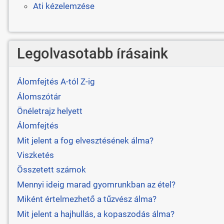
Ati kézelemzése
Legolvasotabb írásaink
Álomfejtés A-tól Z-ig
Álomszótár
Önéletrajz helyett
Álomfejtés
Mit jelent a fog elvesztésének álma?
Viszketés
Összetett számok
Mennyi ideig marad gyomrunkban az étel?
Miként értelmezhető a tűzvész álma?
Mit jelent a hajhullás, a kopaszodás álma?