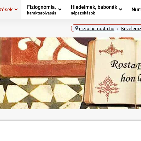
Fiziognómia,
Hiedelmek, babonák
zések
Num
karakterolvasás
népszokások
erzsebetrosta.hu
Kézelem