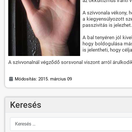
az okkultizmus iránti 
A szívvonala vékony, h
a kiegyensúlyozott sze
passzivitás is jelezhet.
A bal tenyéren jól kiv
hogy boldogulása máso
is jelentheti, hogy cé
A szívvonalnál végződő sorsvonal viszont arról árulkodi
Módosítás: 2015. március 09
Keresés
Keresés