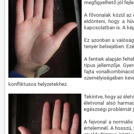
megfigyelhető jól fejl
A fővonalak közül az é
eldönteni, hogy a hü
kapcsolatban is. A kép
Ez azonban a valóságb
tenyér belsejében. Ezé
A fentiek alapján felt
típus jellemzője. Gye
fajta vonalkombináci
személyiségében kevé
konfliktusos helyzetekhez.
Tekintve, hogy az életv
életvonal alsó harma
egészségi problémát j
A fejvonal a normális
értelemnél. A hosszú, 