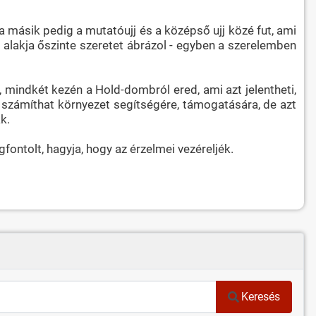
 a másik pedig a mutatóujj és a középső ujj közé fut, ami
z alakja őszinte szeretet ábrázol - egyben a szerelemben
, mindkét kezén a Hold-dombról ered, ami azt jelentheti,
 számíthat környezet segítségére, támogatására, de azt
k.
ontolt, hagyja, hogy az érzelmei vezéreljék.
Keresés