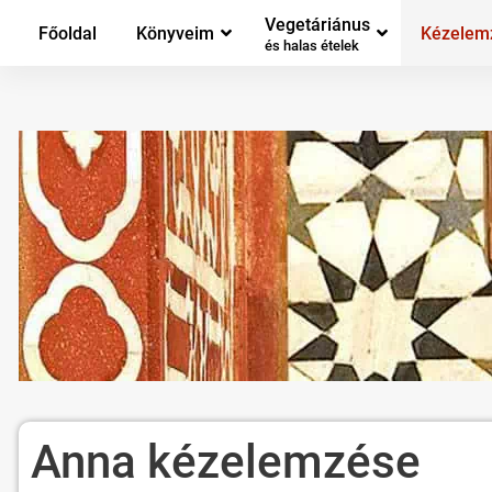
Vegetáriánus
Főoldal
Könyveim
Kézelem
és halas ételek
Anna kézelemzése