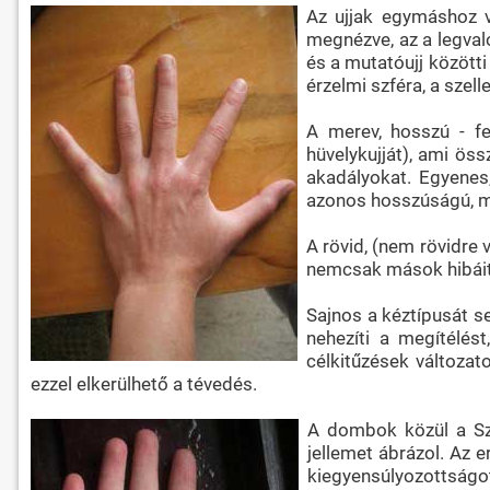
Az ujjak egymáshoz vi
megnézve, az a legvaló
és a mutatóujj közötti
érzelmi szféra, a szel
A merev, hosszú - fe
hüvelykujját), ami öss
akadályokat. Egyenes,
azonos hosszúságú, mu
A rövid, (nem rövidre
nemcsak mások hibáit v
Sajnos a kéztípusát s
nehezíti a megítélés
célkitűzések változat
ezzel elkerülhető a tévedés.
A dombok közül a Sza
jellemet ábrázol. Az 
kiegyensúlyozottságo