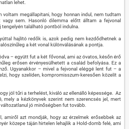
atlan lehet.
elen voltam megállapítani, hogy honnan indul, nem tudtam
oz vagy sem. Hasonló dilemma előtt álltam a fejvonal
j tengelyén található pontból indulna.
yúttal hajlító redők is, azok pedig nem kezdődhetnek a
valószínűleg a két vonal különválásának a pontja.
dva – együtt fut a két fővonal, ami az óvatos, későn érő
nűleg erősen érvényesülhetett a család befolyása. Ez a
ző. Ugyanakkor – mivel a fejvonal eléggé lent fut – a
elzi, hogy szelíden, kompromisszum-keresően közelít a
hogy jól tűri a terhelést, kiváló az ellenálló képessége. Az
é, mely a kézkönyvek szerint nem szerencsés jel, mert
változatlanul jó minőségben fut tovább.
ltól, amiről azt mondják, hogy az érzelmek erősebbek az
yér közepe táján hirtelen lehajlik a Hold-domb felé, ami