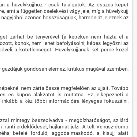
óan a hüvelykujjhoz - csak találgatok. Az összes képet
e, ami a független cselekvési vágy jele, míg a hüvelykujj
cek nagyjából azonos hosszúságúak, harmóniát jeleznek az
öget zárhat be tenyerével (a képeken nem húzta el a
rozott, konok, nem lehet befolyásolni, képes legyőzni az
edveli a kötetlenséget. Hüvelykujjának két perce közel
ogy gazdájuk gondosan elemez, kritikus magával szemben,
.
képeknél nem zárta össze megfelelően az ujjait. Tovább
etes és kúpos alakzatot is mutatna. Ez jelképezheti a
 inkább a kéz többi információira lényeges fokuszálni,
zzal mintegy összeolvadva - megbízhatóságot, szilárd
iránti érdeklődését, hajlamát jelzi. A telt Vénusz-domb
néha befelé forduló, aggodalmaskodó, a kisujj alatt