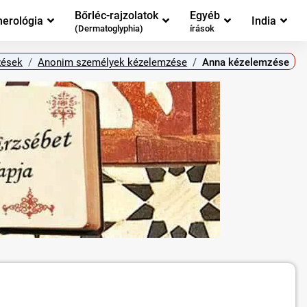
Bőrléc-rajzolatok
Egyéb
erológia
India
(Dermatoglyphia)
írások
zések
Anonim személyek kézelemzése
Anna kézelemzése