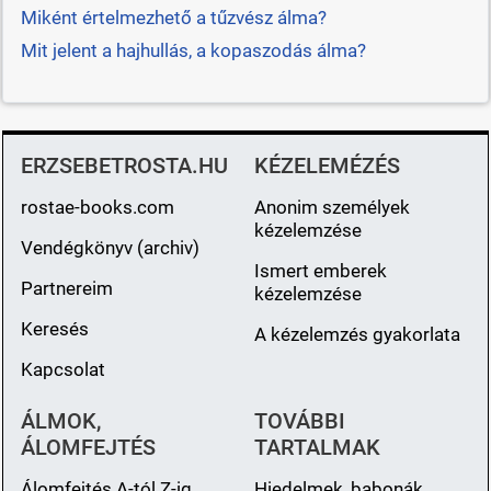
Miként értelmezhető a tűzvész álma?
Mit jelent a hajhullás, a kopaszodás álma?
ERZSEBETROSTA.HU
KÉZELEMÉZÉS
rostae-books.com
Anonim személyek
kézelemzése
Vendégkönyv (archiv)
Ismert emberek
Partnereim
kézelemzése
Keresés
A kézelemzés gyakorlata
Kapcsolat
ÁLMOK,
TOVÁBBI
ÁLOMFEJTÉS
TARTALMAK
Álomfejtés A-tól Z-ig
Hiedelmek, babonák,