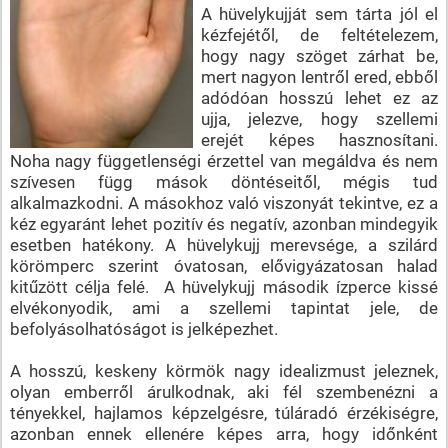
A hüvelykujját sem tárta jól el
kézfejétől, de feltételezem,
hogy nagy szöget zárhat be,
mert nagyon lentről ered, ebből
adódóan hosszú lehet ez az
ujja, jelezve, hogy szellemi
erejét képes hasznosítani.
Noha nagy függetlenségi érzettel van megáldva és nem
szívesen függ mások döntéseitől, mégis tud
alkalmazkodni. A másokhoz való viszonyát tekintve, ez a
kéz egyaránt lehet pozitív és negatív, azonban mindegyik
esetben hatékony. A hüvelykujj merevsége, a szilárd
körömperc szerint óvatosan, elővigyázatosan halad
kitűzött célja felé. A hüvelykujj második ízperce kissé
elvékonyodik, ami a szellemi tapintat jele, de
befolyásolhatóságot is jelképezhet.
A hosszú, keskeny körmök nagy idealizmust jeleznek,
olyan emberről árulkodnak, aki fél szembenézni a
tényekkel, hajlamos képzelgésre, túláradó érzékiségre,
azonban ennek ellenére képes arra, hogy időnként