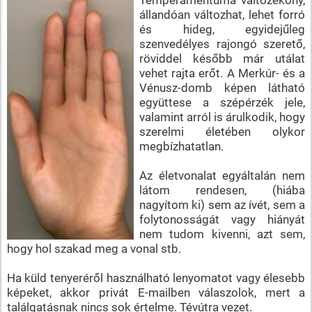
állandóan változhat, lehet forró
és hideg, egyidejűleg
szenvedélyes rajongó szerető,
röviddel később már utálat
vehet rajta erőt. A Merkúr- és a
Vénusz-domb képen látható
együttese a szépérzék jele,
valamint arról is árulkodik, hogy
szerelmi életében olykor
megbízhatatlan.
Az életvonalat egyáltalán nem
látom rendesen, (hiába
nagyítom ki) sem az ívét, sem a
folytonosságát vagy hiányát
nem tudom kivenni, azt sem,
hogy hol szakad meg a vonal stb.
Ha küld tenyeréről használható lenyomatot vagy élesebb
képeket, akkor privát E-mailben válaszolok, mert a
találgatásnak nincs sok értelme. Tévútra vezet.