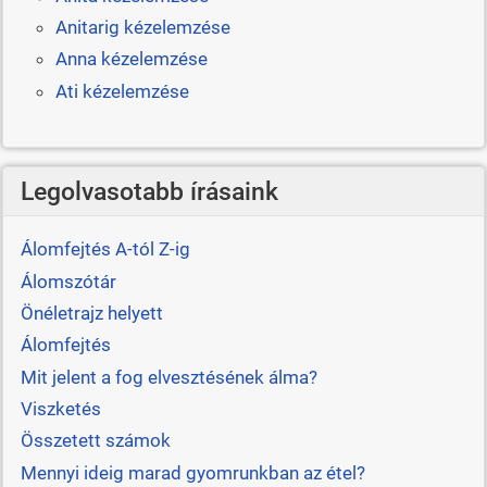
Anitarig kézelemzése
Anna kézelemzése
Ati kézelemzése
Legolvasotabb írásaink
Álomfejtés A-tól Z-ig
Álomszótár
Önéletrajz helyett
Álomfejtés
Mit jelent a fog elvesztésének álma?
Viszketés
Összetett számok
Mennyi ideig marad gyomrunkban az étel?