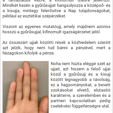
Mindkét kezén a gyűrűsujjat hangsúlyozza a középső- és
a kisujja, mintegy felerősítve a Nap tulajdonságokat,
például az esztétikai szépérzéket.
Viszont az egyenes mutatóujj, amely majdnem azonos
hosszú a gyűrűsujjal, kifinomult igazságérzetet jelöl.
Az összezárt ujjak közötti rések a közhiedelem szerint
azt jelzik, hogy nem tud bánni a pénzével, mert a
hézagokon kifolyik a pénze.
Noha nem húzta eléggé szét az
ujjait, azt hiszem a felső ujjai
közül a gyűrűsujj és a kisujj
között legnagyobb a távolság,
ez a hagyományokat, a bevett
szokásokat elvető, elutasító
karakterre, a szerelemben és a
partneri kapcsolatban pedig
cselekvési függetlenségre utal.