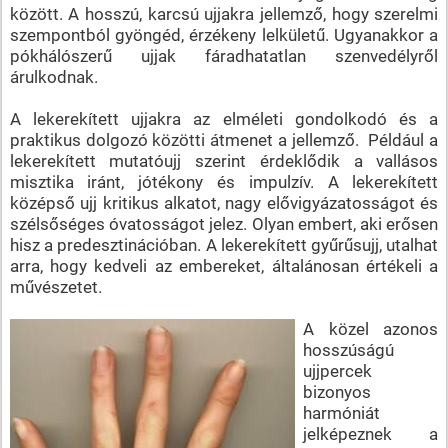
között. A hosszú, karcsú ujjakra jellemző, hogy szerelmi
szempontból gyöngéd, érzékeny lelkületű. Ugyanakkor a
pókhálószerű ujjak fáradhatatlan szenvedélyről
árulkodnak.
A lekerekített ujjakra az elméleti gondolkodó és a
praktikus dolgozó közötti átmenet a jellemző. Például a
lekerekített mutatóujj szerint érdeklődik a vallásos
misztika iránt, jótékony és impulzív. A lekerekített
középső ujj kritikus alkatot, nagy elővigyázatosságot és
szélsőséges óvatosságot jelez. Olyan embert, aki erősen
hisz a predesztinációban. A lekerekített gyűrűsujj, utalhat
arra, hogy kedveli az embereket, általánosan értékeli a
művészetet.
A közel azonos
hosszúságú
ujjpercek
bizonyos
harmóniát
jelképeznek a