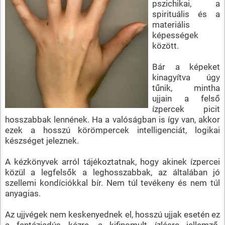
pszichikai, a
spirituális és a
materiális
képességek
között.
Bár a képeket
kinagyítva úgy
tűnik, mintha
ujjain a felső
ízpercek picit
hosszabbak lennének. Ha a valóságban is így van, akkor
ezek a hosszú körömpercek intelligenciát, logikai
készséget jeleznek.
A kézkönyvek arról tájékoztatnak, hogy akinek ízpercei
közül a legfelsők a leghosszabbak, az általában jó
szellemi kondíciókkal bír. Nem túl tevékeny és nem túl
anyagias.
Az ujjvégek nem keskenyednek el, hosszú ujjak esetén ez
a fantáziadús kézre, a kifinomult ízlésre jellemző.