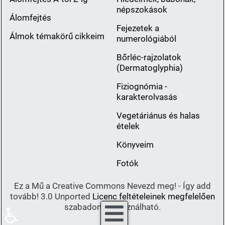
népszokások
Álomfejtés
Fejezetek a
Álmok témakörű cikkeim
numerológiából
Bőrléc-rajzolatok
(Dermatoglyphia)
Fiziognómia -
karakterolvasás
Vegetáriánus és halas
ételek
Könyveim
Fotók
Ez a Mű a Creative Commons Nevezd meg! - Így add
tovább! 3.0 Unported
Licenc feltételeinek megfelelően
szabadon felhasználható.
♿