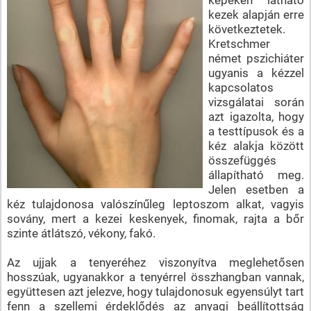
kezek alapján erre
következtetek.
Kretschmer
német pszichiáter
ugyanis a kézzel
kapcsolatos
vizsgálatai során
azt igazolta, hogy
a testtípusok és a
kéz alakja között
összefüggés
állapítható meg.
Jelen esetben a
kéz tulajdonosa valószínűleg leptoszom alkat, vagyis
sovány, mert a kezei keskenyek, finomak, rajta a bőr
szinte átlátszó, vékony, fakó.
Az ujjak a tenyeréhez viszonyítva meglehetősen
hosszúak, ugyanakkor a tenyérrel összhangban vannak,
együttesen azt jelezve, hogy tulajdonosuk egyensúlyt tart
fenn a szellemi érdeklődés az anyagi beállítottság