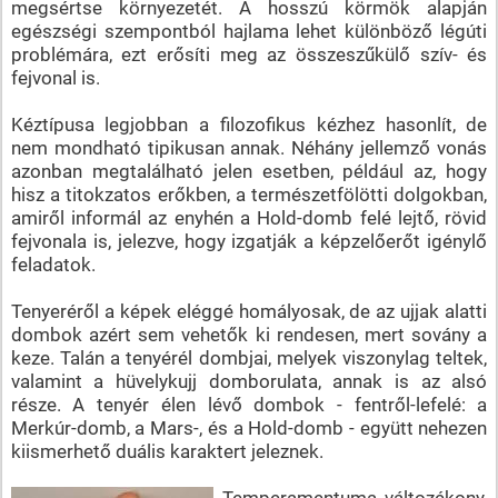
megsértse környezetét. A hosszú körmök alapján
egészségi szempontból hajlama lehet különböző légúti
problémára, ezt erősíti meg az összeszűkülő szív- és
fejvonal is.
Kéztípusa legjobban a filozofikus kézhez hasonlít, de
nem mondható tipikusan annak. Néhány jellemző vonás
azonban megtalálható jelen esetben, például az, hogy
hisz a titokzatos erőkben, a természetfölötti dolgokban,
amiről informál az enyhén a Hold-domb felé lejtő, rövid
fejvonala is, jelezve, hogy izgatják a képzelőerőt igénylő
feladatok.
Tenyeréről a képek eléggé homályosak, de az ujjak alatti
dombok azért sem vehetők ki rendesen, mert sovány a
keze. Talán a tenyérél dombjai, melyek viszonylag teltek,
valamint a hüvelykujj domborulata, annak is az alsó
része. A tenyér élen lévő dombok - fentről-lefelé: a
Merkúr-domb, a Mars-, és a Hold-domb - együtt nehezen
kiismerhető duális karaktert jeleznek.
Temperamentuma változékony,