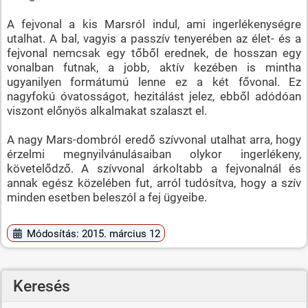
A fejvonal a kis Marsról indul, ami ingerlékenységre
utalhat. A bal, vagyis a passzív tenyerében az élet- és a
fejvonal nemcsak egy tőből erednek, de hosszan egy
vonalban futnak, a jobb, aktív kezében is mintha
ugyanilyen formátumú lenne ez a két fővonal. Ez
nagyfokú óvatosságot, hezitálást jelez, ebből adódóan
viszont előnyös alkalmakat szalaszt el.
A nagy Mars-dombról eredő szívvonal utalhat arra, hogy
érzelmi megnyilvánulásaiban olykor ingerlékeny,
követelődző. A szívvonal árkoltabb a fejvonalnál és
annak egész közelében fut, arról tudósítva, hogy a szív
minden esetben beleszól a fej ügyeibe.
Módosítás: 2015. március 12
Keresés