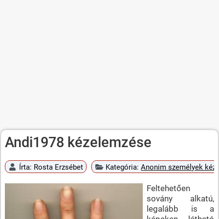
Andi1978 kézelemzése
Írta:
Rosta Erzsébet
Kategória:
Anonim személyek kéz
Feltehetően
sovány alkatú,
legalább is a
képeken látható