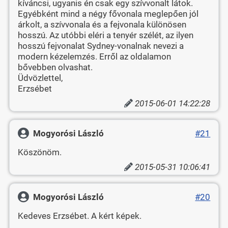
kíváncsi, ugyanis én csak egy szívvonalt látok.
Egyébként mind a négy fővonala meglepően jól
árkolt, a szívvonala és a fejvonala különösen
hosszú. Az utóbbi eléri a tenyér szélét, az ilyen
hosszú fejvonalat Sydney-vonalnak nevezi a
modern kézelemzés. Erről az oldalamon
bővebben olvashat.
Üdvözlettel,
Erzsébet
2015-06-01 14:22:28
Mogyorósi László
#21
Köszönöm.
2015-05-31 10:06:41
Mogyorósi László
#20
Kedeves Erzsébet. A kért képek.