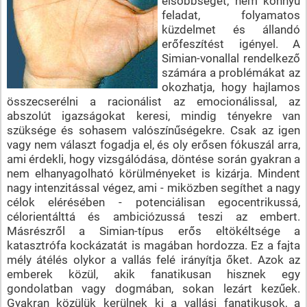
elsőbbséget, nem könnyű
feladat, folyamatos
küzdelmet és állandó
erőfeszítést igényel. A
Simian-vonallal rendelkező
számára a problémákat az
okozhatja, hogy hajlamos
összecserélni a racionálist az emocionálissal, az
abszolút igazságokat keresi, mindig tényekre van
szüksége és sohasem valószínűségekre. Csak az igen
vagy nem választ fogadja el, és oly erősen fókuszál arra,
ami érdekli, hogy vizsgálódása, döntése során gyakran a
nem elhanyagolható körülményeket is kizárja. Mindent
nagy intenzitással végez, ami - miközben segíthet a nagy
célok elérésében - potenciálisan egocentrikussá,
célorientálttá és ambiciózussá teszi az embert.
Másrészről a Simian-típus erős eltökéltsége a
katasztrófa kockázatát is magában hordozza. Ez a fajta
mély átélés olykor a vallás felé irányítja őket. Azok az
emberek közül, akik fanatikusan hisznek egy
gondolatban vagy dogmában, sokan lezárt kezűek.
Gyakran közülük kerülnek ki a vallási fanatikusok, a