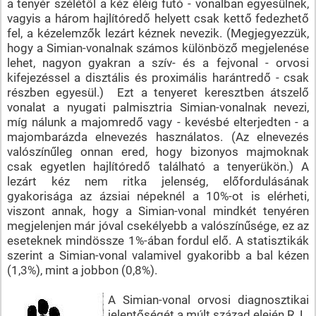
a tenyér szélétől a kéz éléig futó - vonalban egyesülnek,
vagyis a három hajlítóredő helyett csak kettő fedezhető
fel, a kézelemzők lezárt kéznek nevezik. (Megjegyezzük,
hogy a Simian-vonalnak számos különböző megjelenése
lehet, nagyon gyakran a szív- és a fejvonal - orvosi
kifejezéssel a disztális és proximális harántredő - csak
részben egyesül.) Ezt a tenyeret keresztben átszelő
vonalat a nyugati palmisztria Simian-vonalnak nevezi,
míg nálunk a majomredő vagy - kevésbé elterjedten - a
majombarázda elnevezés használatos. (Az elnevezés
valószínűleg onnan ered, hogy bizonyos majmoknak
csak egyetlen hajlítóredő található a tenyerükön.) A
lezárt kéz nem ritka jelenség, előfordulásának
gyakorisága az ázsiai népeknél a 10%-ot is elérheti,
viszont annak, hogy a Simian-vonal mindkét tenyéren
megjelenjen már jóval csekélyebb a valószínűsége, ez az
eseteknek mindössze 1%-ában fordul elő. A statisztikák
szerint a Simian-vonal valamivel gyakoribb a bal kézen
(1,3%), mint a jobbon (0,8%).
A Simian-vonal orvosi diagnosztikai
jelentőségét a múlt század elején R. L.