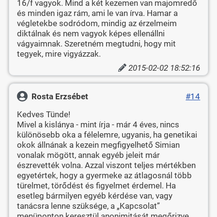
16/f vagyok. Mind a két kezemen van majomredő
és minden igaz rám, ami le van írva. Hamar a
végletekbe sodródom, mindig az érzelmeim
diktálnak és nem vagyok képes ellenállni
vágyaimnak. Szeretném megtudni, hogy mit
tegyek, mire vigyázzak.
2015-02-02 18:52:16
Rosta Erzsébet
#14
Kedves Tünde!
Mivel a kislánya - mint írja - már 4 éves, nincs
különösebb oka a félelemre, ugyanis, ha genetikai
okok állnának a kezein megfigyelhető Simian
vonalak mögött, annak egyéb jeleit már
észrevették volna. Azzal viszont teljes mértékben
egyetértek, hogy a gyermeke az átlagosnál több
türelmet, törődést és figyelmet érdemel. Ha
esetleg bármilyen egyéb kérdése van, vagy
tanácsra lenne szüksége, a „Kapcsolat”
menüponton keresztül anonimitását megőrizve