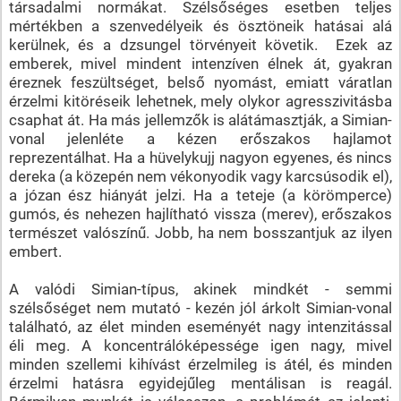
társadalmi normákat. Szélsőséges esetben teljes
mértékben a szenvedélyeik és ösztöneik hatásai alá
kerülnek, és a dzsungel törvényeit követik. Ezek az
emberek, mivel mindent intenzíven élnek át, gyakran
éreznek feszültséget, belső nyomást, emiatt váratlan
érzelmi kitöréseik lehetnek, mely olykor agresszivitásba
csaphat át. Ha más jellemzők is alátámasztják, a Simian-
vonal jelenléte a kézen erőszakos hajlamot
reprezentálhat. Ha a hüvelykujj nagyon egyenes, és nincs
dereka (a közepén nem vékonyodik vagy karcsúsodik el),
a józan ész hiányát jelzi. Ha a teteje (a körömperce)
gumós, és nehezen hajlítható vissza (merev), erőszakos
természet valószínű. Jobb, ha nem bosszantjuk az ilyen
embert.
A valódi Simian-típus, akinek mindkét - semmi
szélsőséget nem mutató - kezén jól árkolt Simian-vonal
található, az élet minden eseményét nagy intenzitással
éli meg. A koncentrálóképessége igen nagy, mivel
minden szellemi kihívást érzelmileg is átél, és minden
érzelmi hatásra egyidejűleg mentálisan is reagál.