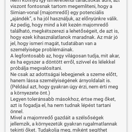
viszont fontosnak tartom megemlíteni, hogy a
Simian-vonal (majomredő) egy potenciális
„ajándék”, s ha jól használjuk, az előnyünkre válik.
Az pedig, hogy mind a két kezén majomredő
található, megkétszerezi a lehetőségeit, de azt is,
hogy ezek kihasználatlanok maradnak. Az már jó
jel, hogy ismeri magát, tudatában van a
személyisége problémáinak.
A legfontosabb az, hogy világosan tudja, mit akar,
és ha egyszer a döntött erről, szívvel és lélekkel
próbálja megvalósítani.
Ne csak az adottságai lebegjenek a szeme előtt,
hanem lássa személyiségének árnyoldalait is.
(Például azt, hogy gyakran úgy érzi, nem érti meg
a környezete önt.)
Legyen toleránsabb másokhoz, értse meg őket,
azt is fogadja el, ha nem tudnak lépést tartani
önnel.
Mivel a majomredő gazdáit a szélsőségek
jellemzik, a környezetük gyakran rugalmatlannak
tekinti őket. Tudakolja meg, miként segíthet