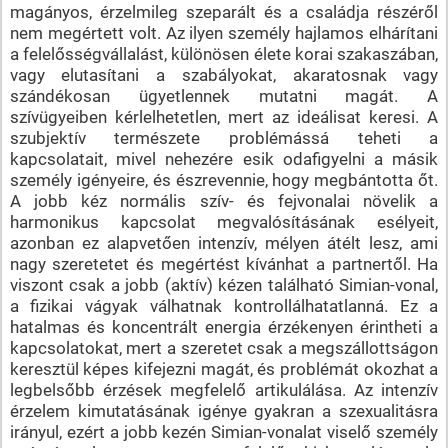
magányos, érzelmileg szeparált és a családja részéről
nem megértett volt. Az ilyen személy hajlamos elhárítani
a felelősségvállalást, különösen élete korai szakaszában,
vagy elutasítani a szabályokat, akaratosnak vagy
szándékosan ügyetlennek mutatni magát. A
szívügyeiben kérlelhetetlen, mert az ideálisat keresi. A
szubjektív természete problémássá teheti a
kapcsolatait, mivel nehezére esik odafigyelni a másik
személy igényeire, és észrevennie, hogy megbántotta őt.
A jobb kéz normális szív- és fejvonalai növelik a
harmonikus kapcsolat megvalósításának esélyeit,
azonban ez alapvetően intenzív, mélyen átélt lesz, ami
nagy szeretetet és megértést kívánhat a partnertől. Ha
viszont csak a jobb (aktív) kézen található Simian-vonal,
a fizikai vágyak válhatnak kontrollálhatatlanná. Ez a
hatalmas és koncentrált energia érzékenyen érintheti a
kapcsolatokat, mert a szeretet csak a megszállottságon
keresztül képes kifejezni magát, és problémát okozhat a
legbelsőbb érzések megfelelő artikulálása. Az intenzív
érzelem kimutatásának igénye gyakran a szexualitásra
irányul, ezért a jobb kezén Simian-vonalat viselő személy