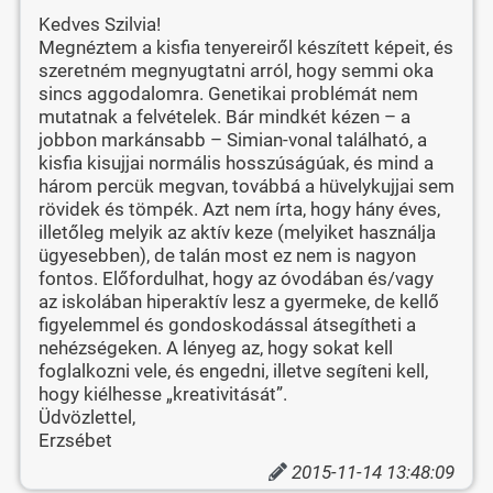
Kedves Szilvia!
Megnéztem a kisfia tenyereiről készített képeit, és
szeretném megnyugtatni arról, hogy semmi oka
sincs aggodalomra. Genetikai problémát nem
mutatnak a felvételek. Bár mindkét kézen – a
jobbon markánsabb – Simian-vonal található, a
kisfia kisujjai normális hosszúságúak, és mind a
három percük megvan, továbbá a hüvelykujjai sem
rövidek és tömpék. Azt nem írta, hogy hány éves,
illetőleg melyik az aktív keze (melyiket használja
ügyesebben), de talán most ez nem is nagyon
fontos. Előfordulhat, hogy az óvodában és/vagy
az iskolában hiperaktív lesz a gyermeke, de kellő
figyelemmel és gondoskodással átsegítheti a
nehézségeken. A lényeg az, hogy sokat kell
foglalkozni vele, és engedni, illetve segíteni kell,
hogy kiélhesse „kreativitását”.
Üdvözlettel,
Erzsébet
2015-11-14 13:48:09