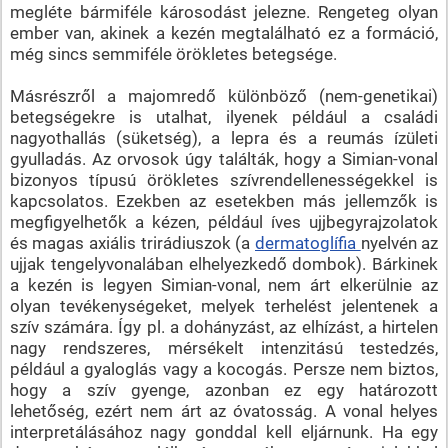
megléte bármiféle károsodást jelezne. Rengeteg olyan
ember van, akinek a kezén megtalálható ez a formáció,
még sincs semmiféle örökletes betegsége.
Másrészről a majomredő különböző (nem-genetikai)
betegségekre is utalhat, ilyenek például a családi
nagyothallás (süketség), a lepra és a reumás ízületi
gyulladás. Az orvosok úgy találták, hogy a Simian-vonal
bizonyos típusú örökletes szívrendellenességekkel is
kapcsolatos. Ezekben az esetekben más jellemzők is
megfigyelhetők a kézen, például íves ujjbegyrajzolatok
és magas axiális trirádiuszok (a
dermatoglífia
nyelvén az
ujjak tengelyvonalában elhelyezkedő dombok). Bárkinek
a kezén is legyen Simian-vonal, nem árt elkerülnie az
olyan tevékenységeket, melyek terhelést jelentenek a
szív számára. Így pl. a dohányzást, az elhízást, a hirtelen
nagy rendszeres, mérsékelt intenzitású testedzés,
például a gyaloglás vagy a kocogás. Persze nem biztos,
hogy a szív gyenge, azonban ez egy határozott
lehetőség, ezért nem árt az óvatosság. A vonal helyes
interpretálásához nagy gonddal kell eljárnunk. Ha egy