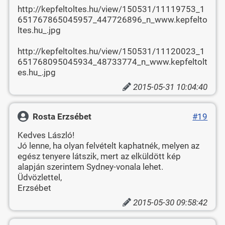
http://kepfeltoltes.hu/view/150531/11119753_1
651767865045957_447726896_n_www.kepfelto
ltes.hu_.jpg
http://kepfeltoltes.hu/view/150531/11120023_1
651768095045934_48733774_n_www.kepfeltolt
es.hu_.jpg
2015-05-31 10:04:40
Rosta Erzsébet
#19
Kedves László!
Jó lenne, ha olyan felvételt kaphatnék, melyen az
egész tenyere látszik, mert az elküldött kép
alapján szerintem Sydney-vonala lehet.
Üdvözlettel,
Erzsébet
2015-05-30 09:58:42