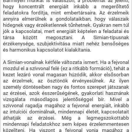
Bármilyen munkát is válasszon, a problémát az jelenti,
hogy koncentrált energiáit inkább a megerőltető
feladatokra fordítja, mint embertársaira. Az érzelmeik
annyira elmerülnek a gondolataikban, hogy válaszaik
hidegnek vagy érzéketlennek tűnhetnek. Gyakran nem túl
jók a kapcsolatai, mert energiáit képtelen a feladatai és
társa között megosztani. A Simian-típusnak
érzékenysége, szubjektivitása miatt nehéz bensőséges
és harmonikus kapcsolatot kialakítania.
A Simian-vonalnak kétféle változata ismert. Ha a fejvonal
mozdul el a szívvonal felé (ez a ritkább formáció), tehát a
kezet lezáró vonal magasan húzódik, akkor elsősorban
az érzelmek, az ösztönök érvényesülnek. Az ilyen
személy döntéseiben nagy és fontos szerepet játszanak
az érzései, azok ésszerűségének, gyakorlati hasznának
vizsgálata másodlagos jelentőséggel bír. Mivel a
szívvonal ragadja magához a fejvonal energiáit, inkább
az intuíciói dominálnak, mindennapi életét, kapcsolatait
áthatják az érzései. Még a legmegszokottabb
mindennapi feladatokhoz sem képes érzelemmentesen
közelíteni. Ha viszont a fejvonal vonja magához a