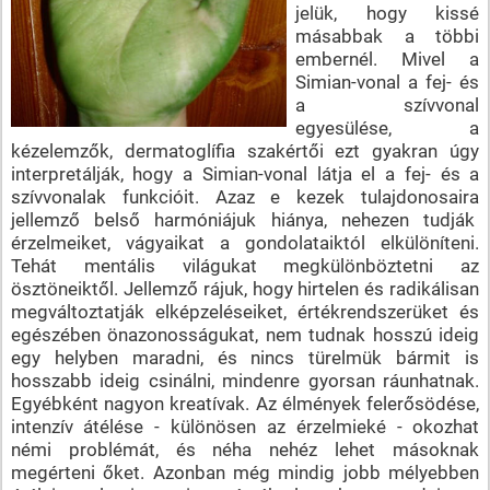
jelük, hogy kissé
másabbak a többi
embernél. Mivel a
Simian-vonal a fej- és
a szívvonal
egyesülése, a
kézelemzők, dermatoglífia szakértői ezt gyakran úgy
interpretálják, hogy a Simian-vonal látja el a fej- és a
szívvonalak funkcióit. Azaz e kezek tulajdonosaira
jellemző belső harmóniájuk hiánya, nehezen tudják
érzelmeiket, vágyaikat a gondolataiktól elkülöníteni.
Tehát mentális világukat megkülönböztetni az
ösztöneiktől. Jellemző rájuk, hogy hirtelen és radikálisan
megváltoztatják elképzeléseiket, értékrendszerüket és
egészében önazonosságukat, nem tudnak hosszú ideig
egy helyben maradni, és nincs türelmük bármit is
hosszabb ideig csinálni, mindenre gyorsan ráunhatnak.
Egyébként nagyon kreatívak. Az élmények felerősödése,
intenzív átélése - különösen az érzelmieké - okozhat
némi problémát, és néha nehéz lehet másoknak
megérteni őket. Azonban még mindig jobb mélyebben