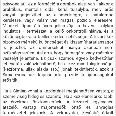
szívvonalat - ez a formáció a dombok alatt van - akkor a
praktikus, mentális oldal kerül túlsúlyba, mely erős
vágyat gerjeszthet az elismertségre, a hatalomba
kerülésre, vagy valamilyen magas pozíció elérésére.
Mindkét típus általános jellemzője a heves - olykor
indulatos - természet, a kellő önkontroll hiánya, és a
közösségbe való beilleszkedés nehézsége. A lezárt kéz
bizonyos mértékű különcséget és kiszámíthatatlanságot
is jelezhet, az önmérséklet hiánya azonban nem
szükségszerűen utal arra, hogy önmagára vagy másokra
veszélyt jelentene. Ez csak számos egyéb kedvezőtlen
jel esetén valószínűsíthető, ha a kéz más tulajdonságai
(kézforma, ujjak alakja stb.) jónak tekinthetők, azok a
Simian-vonalhoz kapcsolódó pozitív tulajdonságokat
erősítik.
Ha a Simian-vonal a kezdeténél meglehetősen vastag, a
személyiség hideg és számító. Ha a kéz élénél árkoltabb,
az érzelmek ösztönszerűek. A kezeket egyenesen
átszelő, vastag majomredők önző és anyagias
természetet jeleznek. A vékonyabb, kevésbé árkolt