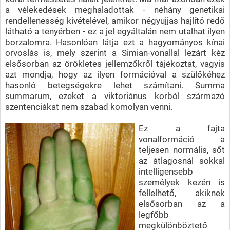
a vélekedések meghaladottak - néhány genetikai
rendellenesség kivételével, amikor négyujjas hajlító redő
látható a tenyérben - ez a jel egyáltalán nem utalhat ilyen
borzalomra. Hasonlóan látja ezt a hagyományos kínai
orvoslás is, mely szerint a Simian-vonallal lezárt kéz
elsősorban az örökletes jellemzőkről tájékoztat, vagyis
azt mondja, hogy az ilyen formációval a szülőkéhez
hasonló betegségekre lehet számítani. Summa
summarum, ezeket a viktoriánus korból származó
szentenciákat nem szabad komolyan venni.
Ez a fajta
vonalformáció a
teljesen normális, sőt
az átlagosnál sokkal
intelligensebb
személyek kezén is
fellelhető, akiknek
elsősorban az a
legfőbb
megkülönböztető