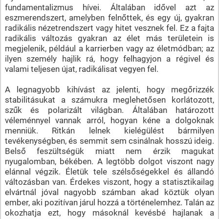
fundamentalizmus hívei. Általában idővel azt az
eszmerendszert, amelyben felnőttek, és egy új, gyakran
radikális nézetrendszert vagy hitet vesznek fel. Ez a fajta
radikális változás gyakran az élet más területein is
megjelenik, például a karrierben vagy az életmódban; az
ilyen személy hajlik rá, hogy felhagyjon a régivel és
valami teljesen újat, radikálisat vegyen fel.
A legnagyobb kihívást az jelenti, hogy megőrizzék
stabilitásukat a számukra meglehetősen korlátozott,
szűk és polarizált világban. Általában határozott
véleménnyel vannak arról, hogyan kéne a dolgoknak
menniük. Ritkán lelnek kielégülést bármilyen
tevékenységben, és semmit sem csinálnak hosszú ideig.
Belső feszültségük miatt nem érzik magukat
nyugalomban, békében. A legtöbb dolgot viszont nagy
elánnal végzik. Életük tele szélsőségekkel és állandó
változásban van. Érdekes viszont, hogy a statisztikailag
elvártnál jóval nagyobb számban akad köztük olyan
ember, aki pozitívan járul hozzá a történelemhez. Talán az
okozhatja ezt, hogy másoknál kevésbé hajlanak a