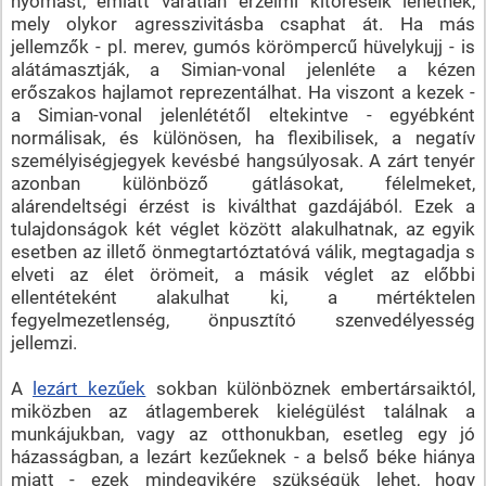
nyomást, emiatt váratlan érzelmi kitöréseik lehetnek,
mely olykor agresszivitásba csaphat át. Ha más
jellemzők - pl. merev, gumós körömpercű hüvelykujj - is
alátámasztják, a Simian-vonal jelenléte a kézen
erőszakos hajlamot reprezentálhat. Ha viszont a kezek -
a Simian-vonal jelenlététől eltekintve - egyébként
normálisak, és különösen, ha flexibilisek, a negatív
személyiségjegyek kevésbé hangsúlyosak. A zárt tenyér
azonban különböző gátlásokat, félelmeket,
alárendeltségi érzést is kiválthat gazdájából. Ezek a
tulajdonságok két véglet között alakulhatnak, az egyik
esetben az illető önmegtartóztatóvá válik, megtagadja s
elveti az élet örömeit, a másik véglet az előbbi
ellentéteként alakulhat ki, a mértéktelen
fegyelmezetlenség, önpusztító szenvedélyesség
jellemzi.
A
lezárt kezűek
sokban különböznek embertársaiktól,
miközben az átlagemberek kielégülést találnak a
munkájukban, vagy az otthonukban, esetleg egy jó
házasságban, a lezárt kezűeknek - a belső béke hiánya
miatt - ezek mindegyikére szükségük lehet, hogy