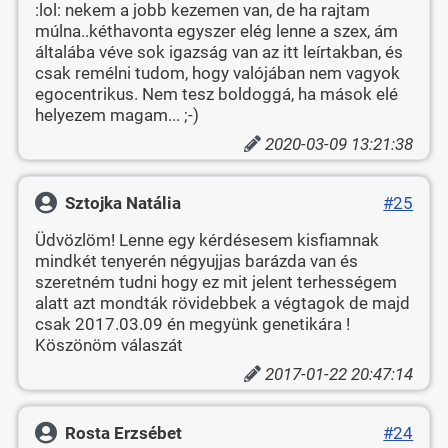
:lol: nekem a jobb kezemen van, de ha rajtam
múlna..kéthavonta egyszer elég lenne a szex, ám
általába véve sok igazság van az itt leírtakban, és
csak remélni tudom, hogy valójában nem vagyok
egocentrikus. Nem tesz boldoggá, ha mások elé
helyezem magam... ;-)
2020-03-09 13:21:38
Sztojka Natália
#25
Üdvözlöm! Lenne egy kérdésesem kisfiamnak
mindkét tenyerén négyujjas barázda van és
szeretném tudni hogy ez mit jelent terhességem
alatt azt mondták rövidebbek a végtagok de majd
csak 2017.03.09 én megyünk genetikára !
Köszönöm válaszát
2017-01-22 20:47:14
Rosta Erzsébet
#24