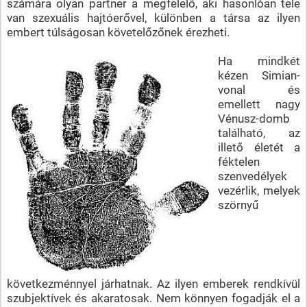
számára olyan partner a megfelelő, aki hasonlóan tele
van szexuális hajtóerővel, különben a társa az ilyen
embert túlságosan követelőzőnek érezheti.
Ha mindkét
kézen Simian-
vonal és
emellett nagy
Vénusz-domb
található, az
illető életét a
féktelen
szenvedélyek
vezérlik, melyek
szörnyű
következménnyel járhatnak. Az ilyen emberek rendkívül
szubjektívek és akaratosak. Nem könnyen fogadják el a