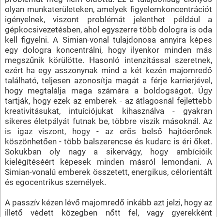
olyan munkaterületeken, amelyek figyelemkoncentrációt
igényelnek, viszont problémát jelenthet például a
gépkocsivezetésben, ahol egyszerre több dologra is oda
kell figyelni. A Simian-vonal tulajdonosa annyira képes
egy dologra koncentrálni, hogy ilyenkor minden más
megszűnik körülötte. Hasonló intenzitással szeretnek,
ezért ha egy asszonynak mind a két kezén majomredő
található, teljesen azonosítja magát a férje karrierjével,
hogy megtalálja maga számára a boldogságot. Úgy
tartják, hogy ezek az emberek - az átlagosnál fejlettebb
kreativitásukat, intuíciójukat kihasználva - gyakran
sikeres életpályát futnak be, többre viszik másoknál. Az
is igaz viszont, hogy - az erős belső hajtóerőnek
köszönhetően - több balszerencse és kudarc is éri őket.
Sokukban oly nagy a sikervágy, hogy ambícióik
kielégítéséért képesek minden másról lemondani. A
Simian-vonalú emberek összetett, energikus, célorientált
és egocentrikus személyek.
A passzív kézen lévő majomredő inkább azt jelzi, hogy az
illető védett közegben nőtt fel, vagy gyerekként