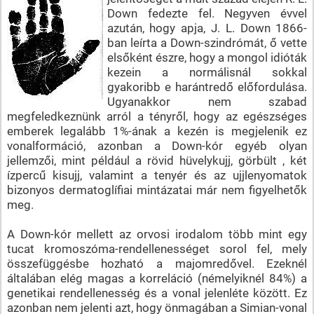
Down fedezte fel. Negyven évvel
azután, hogy apja, J. L. Down 1866-
ban leírta a Down-szindrómát, ő vette
elsőként észre, hogy a mongol idióták
kezein a normálisnál sokkal
gyakoribb e harántredő előfordulása.
Ugyanakkor nem szabad
megfeledkeznünk arról a tényről, hogy az egészséges
emberek legalább 1%-ának a kezén is megjelenik ez
vonalformáció, azonban a Down-kór egyéb olyan
jellemzői, mint például a rövid hüvelykujj, görbült , két
ízpercű kisujj, valamint a tenyér és az ujjlenyomatok
bizonyos dermatoglífiai mintázatai már nem figyelhetők
meg.
A Down-kór mellett az orvosi irodalom több mint egy
tucat kromoszóma-rendellenességet sorol fel, mely
összefüggésbe hozható a majomredővel. Ezeknél
általában elég magas a korreláció (némelyiknél 84%) a
genetikai rendellenesség és a vonal jelenléte között. Ez
azonban nem jelenti azt, hogy önmagában a Simian-vonal