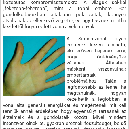
középutas kompromisszumokra. A világuk sokkal
„feketébb-fehérebb”, mint a többi emberé. Bár
gondolkodásukban általában polarizáltak, könnyen
átváltanak az ellenkező végletre, és úgy tesznek, mintha
kezdettől fogva ez lett volna a véleményük.
A Simian-vonal olyan
emberek kezén található,
aki erősen hajlanak arra,
hogy öntörvényűvé
váljanak. Általában
másként viszonyulnak
embertársaik
problémáihoz. Talán a
legfontosabb az lenne, ha
megtanulnák, hogyan
kezelhetik a legjobban e
vonal által generált energiákat, és megértenék, mit kell
tenniük annak érdekében, hogy egyensúlyt tartsanak az
érzelmeik és a gondolataik között. Mivel mindent
intenzíven élnek át, gyakran éreznek feszültséget, belső