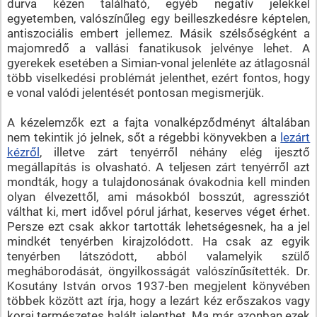
durva kézen található, egyéb negatív jelekkel
egyetemben, valószínűleg egy beilleszkedésre képtelen,
antiszociális embert jellemez. Másik szélsőségként a
majomredő a vallási fanatikusok jelvénye lehet. A
gyerekek esetében a Simian-vonal jelenléte az átlagosnál
több viselkedési problémát jelenthet, ezért fontos, hogy
e vonal valódi jelentését pontosan megismerjük.
A kézelemzők ezt a fajta vonalképződményt általában
nem tekintik jó jelnek, sőt a régebbi könyvekben a
lezárt
kézről
, illetve zárt tenyérről néhány elég ijesztő
megállapítás is olvasható. A teljesen zárt tenyérről azt
mondták, hogy a tulajdonosának óvakodnia kell minden
olyan élvezettől, ami másokból bosszút, agressziót
válthat ki, mert idővel pórul járhat, keserves véget érhet.
Persze ezt csak akkor tartották lehetségesnek, ha a jel
mindkét tenyérben kirajzolódott. Ha csak az egyik
tenyérben látszódott, abból valamelyik szülő
megháborodását, öngyilkosságát valószínűsítették. Dr.
Kosutány István orvos 1937-ben megjelent könyvében
többek között azt írja, hogy a lezárt kéz erőszakos vagy
korai természetes halált jelenthet. Ma már azonban ezek