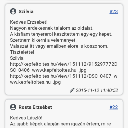
Szilvia
#23
Kedves Erzsebet!
Nagyon erdekesnek talalom az oldalat.
A kisfiam tenyererol keszitettem egy-egy kepet.
Szertnem kikerni a velemenyet.
Valaszat itt vagy emailben elore is koszonom.
Tisztelettel
Szilvia
http://kepfeltoltes.hu/view/151112/915297772D
SC_0406_www.kepfeltoltes.hu_.jpg
http://kepfeltoltes.hu/view/151112/DSC_0407_w
ww.kepfeltoltes.hu_.jpg
2015-11-12 11:40:52
Rosta Erzsébet
#22
Kedves László!
Az újabb képek alapján nem igazán értem, mire