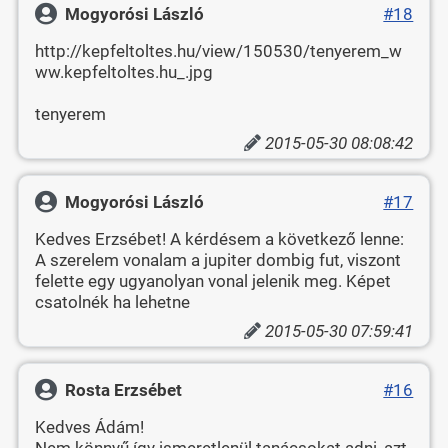
Mogyorósi László
#18
http://kepfeltoltes.hu/view/150530/tenyerem_w
ww.kepfeltoltes.hu_.jpg
tenyerem
2015-05-30 08:08:42
Mogyorósi László
#17
Kedves Erzsébet! A kérdésem a következő lenne:
A szerelem vonalam a jupiter dombig fut, viszont
felette egy ugyanolyan vonal jelenik meg. Képet
csatolnék ha lehetne
2015-05-30 07:59:41
Rosta Erzsébet
#16
Kedves Ádám!
Nem könnyű így ismeretlenül tanácsokat adni, azt