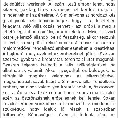
kielégülést nyerjenek. A lezárt kezű ember lehet, hogy
sikeres, gazdag, híres, és mégis azt kérdezi magától,
mindennek mi az értelme. A Simian-vonalat hordozó kéz
gazdájának azt tanácsolhatjuk, hogy - a lehetetlen
feladatra való vállalkozás helyett - azt próbálja meg a
lehető legjobban csinálni, ami a feladata. Mivel a lezárt
kézre jellemző állandó belső feszültség, akkor teszünk
jót vele, ha segítünk relaxálni neki. A másik kulcsszó a
majomredővel rendelkező ember esetében a kreativitás.
A hajtóerő, mely ezeknél az embereknél gátak közé van
szorítva, gyakran a kreativitás terén talál utat magának.
Gyakran teljesen kielégíti a lelki szükségletüket, ha
alkothatnak valamit. Akkor nyugodtak és boldogok, ha
elfoglalják magukat valaminek az elkészítésével,
megkonstruálásával. Ezért a Simian-vonallal rendelkező
embert, ha nincs valamilyen kreatív hobbija, ösztönözni
kell rá. Ám a lezárt kezű embert nem könnyű manipulálni,
ezért az ösztönzésnek erőteljesnek kell lennie. Sokan
közülük erősen vonzódnak a természethez, mindennapi
szükségük, hogy idejük jó részét a szabadban
tölthessék. Képességeik révén jól tudnak bánni az