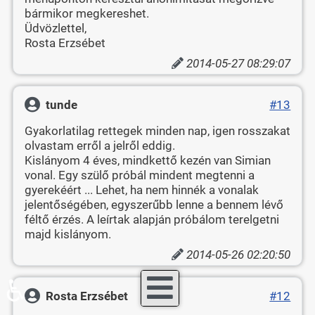
bármikor megkereshet.
Üdvözlettel,
Rosta Erzsébet
2014-05-27 08:29:07
tunde
#13
Gyakorlatilag rettegek minden nap, igen rosszakat
olvastam erről a jelről eddig.
Kislányom 4 éves, mindkettő kezén van Simian
vonal. Egy szülő próbál mindent megtenni a
gyerekéért ... Lehet, ha nem hinnék a vonalak
jelentőségében, egyszerűbb lenne a bennem lévő
féltő érzés. A leírtak alapján próbálom terelgetni
majd kislányom.
2014-05-26 02:20:50
♿
Rosta Erzsébet
#12