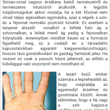
Simian-vonal nagyon érzékeny belső természetről és
természetes intuícióról árulkodik. A legjobb
tulajdonságokat akkor mutatja, ha a két fővonal nem
olvad teljes egészében egymásba, azaz a végeik a szív-
és a fejvonal normális pozícióit követik. Ez esetben a
tenyeret átszelő vonalból a felfelé futó ág a
szívvonalban, a lefelé menő ág pedig a fejvonalban
folytatódik. Amennyiben mindkét kézen ez a formáció
figyelhető meg, ez a családi és a társadalmi
kapcsolatokban egyaránt kiegyensúlyozottságot,
hosszú távú gondolkodást és gazdag fantáziát jelez. Ha
viszont ez csak a passzív kézre jellemző, az előbbi a
külvilággal való viszonyról nem mondható el.
A lezárt kezű ember
számára a legnehezebb az,
hogy megtalálja az
egyensúlyt érzelmei és
gondolatai között. Annak
eldöntése, hogy a fej vagy
a szív kapjon-e