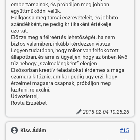
embertársainak, és próbáljon meg jobban
együttműködni velük.
Hallgassa meg társai észrevételeit, és jobbító
szándékként, ne pedig kritikaként értékelje
azokat.
Előzze meg a félreértés lehetőségét, ha nem
biztos valamiben, inkább kérdezzen vissza.
Legyen tudatában, hogy mikor van felfokozott
állapotban, és arra is ügyeljen, hogy az önben lévő
tűz nehogy „szalmalángként” elégjen.
Elsősorban kreatív feladatokat érdemes a maga
számára kitűznie, amikor pedig úgy érzi, hogy
érzelmei magasra csapnak, próbáljon meg
lazítani, relaxálni.
Üdvözlettel,
Rosta Erzsébet
2015-02-04 10:25:26
Kiss Ádám
#15