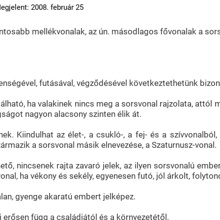
egjelent: 2008. február 25
fontosabb mellékvonalak, az ún. másodlagos fővonalak a sors
enségével, futásával, végződésével következtethetünk bizon
ható, ha valakinek nincs meg a sorsvonal rajzolata, attól 
ságot nagyon alacsony szinten élik át.
. Kiindulhat az élet-, a csukló-, a fej- és a szívvonalbó
zármazik a sorsvonal másik elnevezése, a Szaturnusz-vonal.
ehető, nincsenek rajta zavaró jelek, az ilyen sorsvonalú emb
nal, ha vékony és sekély, egyenesen futó, jól árkolt, folyto
alan, gyenge akaratú embert jelképez.
i erősen függ a családjától és a környezetétől.