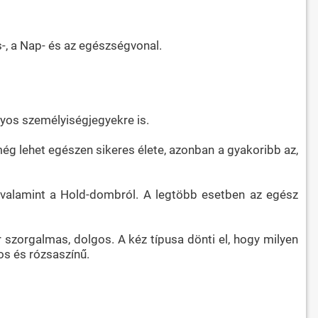
-, a Nap- és az egészségvonal.
yos személyiségjegyekre is.
még lehet egészen sikeres élete, azonban a gyakoribb az,
l, valamint a Hold-dombról. A legtöbb esetben az egész
er szorgalmas, dolgos. A kéz típusa dönti el, hogy milyen
nos és rózsaszínű.