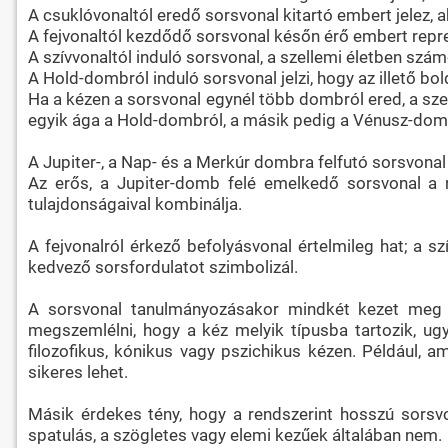
A csuklóvonaltól eredő sorsvonal kitartó embert jelez, 
A fejvonaltól kezdődő sorsvonal későn érő embert repre
A szívvonaltól induló sorsvonal, a szellemi életben szám
A Hold-dombról induló sorsvonal jelzi, hogy az illető b
Ha a kézen a sorsvonal egynél több dombról ered, a sze
egyik ága a Hold-dombról, a másik pedig a Vénusz-dombr
A Jupiter-, a Nap- és a Merkúr dombra felfutó sorsvona
Az erős, a Jupiter-domb felé emelkedő sorsvonal a n
tulajdonságaival kombinálja.
A fejvonalról érkező befolyásvonal értelmileg hat; a 
kedvező sorsfordulatot szimbolizál.
A sorsvonal tanulmányozásakor mindkét kezet meg k
megszemlélni, hogy a kéz melyik típusba tartozik, ug
filozofikus, kónikus vagy pszichikus kézen. Például, 
sikeres lehet.
Másik érdekes tény, hogy a rendszerint hosszú sorsvo
spatulás, a szögletes vagy elemi kezűek általában nem.