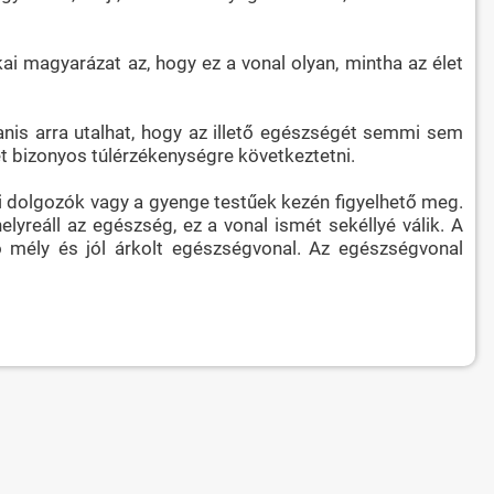
kai magyarázat az, hogy ez a vonal olyan, mintha az élet
yanis arra utalhat, hogy az illető egészségét semmi sem
et bizonyos túlérzékenységre következtetni.
mi dolgozók vagy a gyenge testűek kezén figyelhető meg.
yreáll az egészség, ez a vonal ismét sekéllyé válik. A
 mély és jól árkolt egészségvonal. Az egészségvonal