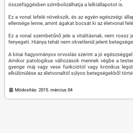
összefüggésben szimbolizálhatja a lelkiállapotot is.
Ez a vonal lefelé növekszik, és az egyén egészségi álla
ellensége lenne, amint ágakat bocsát ki az életvonal felé
Ez a vonal szembetűnő jele a vitalitásnak, nem rossz j
fenyegeti. Hiánya tehát nem okvetlenül jelent betegsége
A kínai hagyományos orvoslás szerint a jó egészséggel 
Amikor patologikus változások mennek végbe a testen b
gyenge máj vagy vese funkciótól vagy krónikus légú
elkülönülése az életvonaltól súlyos betegségekből történ
Módosítás: 2015. március 04