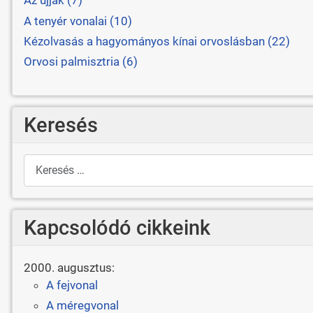
Az ujjak (7)
A tenyér vonalai (10)
Kézolvasás a hagyományos kínai orvoslásban (22)
Orvosi palmisztria (6)
Keresés
Keresés
Kapcsolódó cikkeink
2000. augusztus:
A fejvonal
A méregvonal