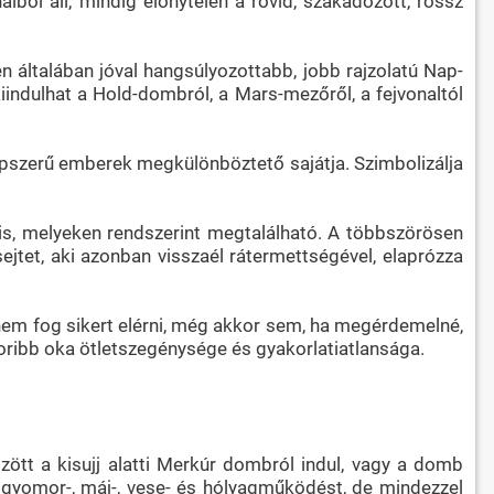
alból áll, mindig előnytelen a rövid, szakadozott, rossz
n általában jóval hangsúlyozottabb, jobb rajzolatú Nap-
iindulhat a Hold-dombról, a Mars-mezőről, a fejvonaltól
népszerű emberek megkülönböztető sajátja. Szimbolizálja
n is, melyeken rendszerint megtalálható. A többszörösen
ejtet, aki azonban visszaél rátermettségével, elaprózza
, nem fog sikert elérni, még akkor sem, ha megérdemelné,
oribb oka ötletszegénysége és gyakorlatiatlansága.
tt a kisujj alatti Merkúr dombról indul, vagy a domb
, a gyomor-, máj-, vese- és hólyagműködést, de mindezzel