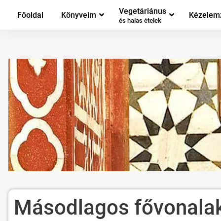
Vegetáriánus
Főoldal
Könyveim
Kézelem
és halas ételek
Másodlagos fővonala