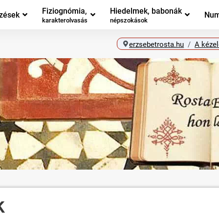
Fiziognómia,
Hiedelmek, babonák
zések
Num
karakterolvasás
népszokások
erzsebetrosta.hu
A kéze
k