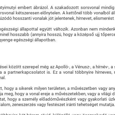
yimutyi embert ábrázol. A szakadozott sorsvonal mindig va
sorsvonal kétszeresen előnytelen. A kettőnél több vonalból 
úzódó hosszanti vonalak jót jelentenek, hírnevet, elismerést
egészségi állapottal együtt változik. Azonban nem mindenk
minél hosszabb (annyira hosszú, hogy a középső ujj tőperc
 gyenge egészségi állapotban.
sei között szerepel még az Apolló-, a Vénusz-, a hírnév-, a 
a a partnerkapcsolatot is. Ez a vonal többnyire hírneves
al.
zt, hogy a sikerek milyen területen, a művészetben vagy an
ndja meg, hogy a vonal ereje a művészetekben, vagy a világi
jékoztat, hogy a személy előadóművészként vagy gyakorlati 
odalom, zeneszerzés vagy festészet iránti tehetséget mutatja.