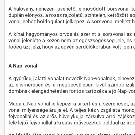
A halovány, nehezen kivehető, elmosódott sorsvonal tut
duplán előnyös, a rossz rajzolatú, színtelen, kettőzött 
vonal, nehéz boldogulást jelképez. A sorsvonal mellett h
A kínai hagyományos orvoslás szerint a sorsvonal az 
vonal jelenléte a kézen nem az egészségesség jele, és 
foőeg azt jelzi, hogy az egyén serdülőkorában volt igen
A Nap-vonal
A gyűrűsujj alatti vonalat nevezik Nap-vonalnak, elnevezé
az elismerésen és a megbecsülésen kívül szimbolizálj
dombnak elengedhetetlen fontos tartozéka a jó Nap-von
Maga a Nap-vonal jelképezi a sikert és a szerencsét, a
vonal milyensége árulja el. A teljes kéz vizsgálata mo
fejvonallal és az erős hüvelykujjal társulva arról tá
felé lejtő fejvonallal a kreatív művészetek például az ir