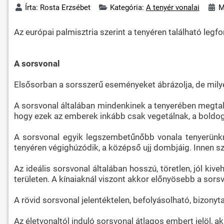
Írta:
Rosta Erzsébet
Kategória:
A tenyér vonalai
M
Az európai palmisztria szerint a tenyéren található leg
A sorsvonal
Elsősorban a sorsszerű eseményeket ábrázolja, de mily
A sorsvonal általában mindenkinek a tenyerében megtalál
hogy ezek az emberek inkább csak vegetálnak, a boldog
A sorsvonal egyik legszembetűnőbb vonala tenyerünknek
tenyéren végighúzódik, a középső ujj dombjáig. Innen s
Az ideális sorsvonal általában hosszú, töretlen, jól kiv
területen. A kínaiaknál viszont akkor előnyösebb a sorsvo
A rövid sorsvonal jelentéktelen, befolyásolható, bizonyt
Az életvonaltól induló sorsvonal átlagos embert jelöl, ak