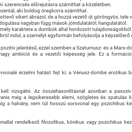
aki szerencsés előrejutásra számíthat a közéletben.
zentál, aki boldog öregkorra számíthat.
ottevő sikert ábrázol, de a hozzá vezető út göröngyös, tele 
oldogulása nagyban függ mások jóindulatától, hangulatától.
mély karaktere a dombok által hordozott tulajdonságokból é
ól indul, a személyt egyformán befolyásolja a képzelőerő é
l pozitív jelentésű, ezzel szemben a Szaturnusz- és a Mars-
agy ambíció és a vezetői képesség jele. Ez a formáció a
szívvonalé érzelmi hatást fejt ki; a Vénusz-dombé erotikus
ell vizsgálni. Az összehasonlításnál azonban a passzí
yanis még a legsikeresebb elemi, szögletes és spatulás ke
amíg a halvány, nem túl hosszú sorsvonal egy pszichikus k
nallal rendelkező filozofikus, kónikus vagy pszichikus 