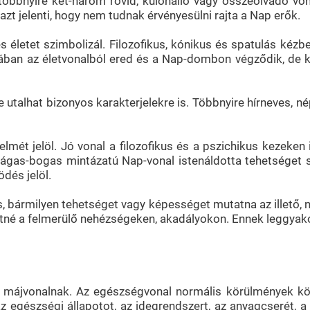
 többnyire két-három rövid, különálló vagy összeolvadó von
azt jelenti, hogy nem tudnak érvényesülni rajta a Nap erők.
 életet szimbolizál. Filozofikus, kónikus és spatulás kézbe
talában az életvonalból ered és a Nap-dombon végződik, de k
utalhat bizonyos karakterjelekre is. Többnyire hírneves, 
lmét jelöl. Jó vonal a filozofikus és a pszichikus kezeke
 ágas-bogas mintázatú Nap-vonal istenáldotta tehetséget s
dés jelöl.
us, bármilyen tehetséget vagy képességet mutatna az illető
hetné a felmerülő nehézségeken, akadályokon. Ennek leggyak
májvonalnak. Az egészségvonal normális körülmények közö
i az egészségi állapotot, az idegrendszert, az anyagcserét