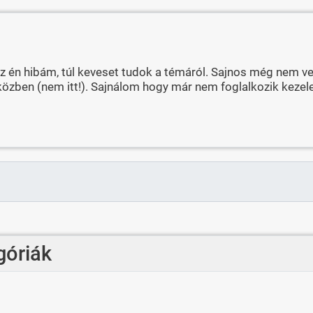
az én hibám, túl keveset tudok a témáról. Sajnos még nem 
közben (nem itt!). Sajnálom hogy már nem foglalkozik kezel
góriák