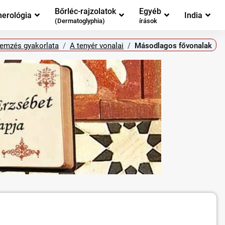
Bőrléc-rajzolatok
Egyéb
erológia
India
(Dermatoglyphia)
írások
lemzés gyakorlata
A tenyér vonalai
Másodlagos fővonalak