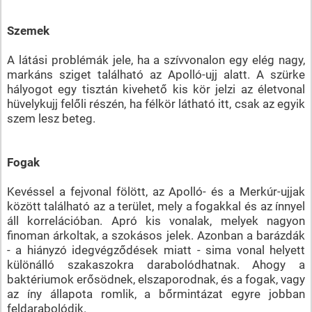
Szemek
A látási problémák jele, ha a szívvonalon egy elég nagy,
markáns sziget található az Apolló-ujj alatt. A szürke
hályogot egy tisztán kivehető kis kör jelzi az életvonal
hüvelykujj felőli részén, ha félkör látható itt, csak az egyik
szem lesz beteg.
Fogak
Kevéssel a fejvonal fölött, az Apolló- és a Merkúr-ujjak
között található az a terület, mely a fogakkal és az ínnyel
áll korrelációban. Apró kis vonalak, melyek nagyon
finoman árkoltak, a szokásos jelek. Azonban a barázdák
- a hiányzó idegvégződések miatt - sima vonal helyett
különálló szakaszokra darabolódhatnak. Ahogy a
baktériumok erősödnek, elszaporodnak, és a fogak, vagy
az íny állapota romlik, a bőrmintázat egyre jobban
feldarabolódik.