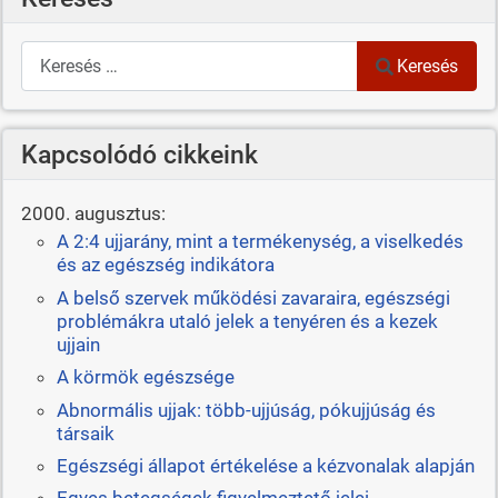
Keresés
Keresés
Kapcsolódó cikkeink
2000. augusztus:
A 2:4 ujjarány, mint a termékenység, a viselkedés
és az egészség indikátora
A belső szervek működési zavaraira, egészségi
problémákra utaló jelek a tenyéren és a kezek
ujjain
A körmök egészsége
Abnormális ujjak: több-ujjúság, pókujjúság és
társaik
Egészségi állapot értékelése a kézvonalak alapján