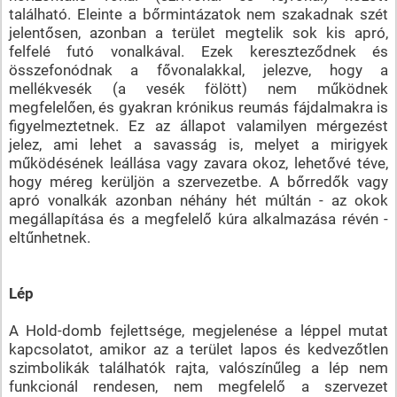
található. Eleinte a bőrmintázatok nem szakadnak szét
jelentősen, azonban a terület megtelik sok kis apró,
felfelé futó vonalkával. Ezek kereszteződnek és
összefonódnak a fővonalakkal, jelezve, hogy a
mellékvesék (a vesék fölött) nem működnek
megfelelően, és gyakran krónikus reumás fájdalmakra is
figyelmeztetnek. Ez az állapot valamilyen mérgezést
jelez, ami lehet a savasság is, melyet a mirigyek
működésének leállása vagy zavara okoz, lehetővé téve,
hogy méreg kerüljön a szervezetbe. A bőrredők vagy
apró vonalkák azonban néhány hét múltán - az okok
megállapítása és a megfelelő kúra alkalmazása révén -
eltűnhetnek.
Lép
A Hold-domb fejlettsége, megjelenése a léppel mutat
kapcsolatot, amikor az a terület lapos és kedvezőtlen
szimbolikák találhatók rajta, valószínűleg a lép nem
funkcionál rendesen, nem megfelelő a szervezet