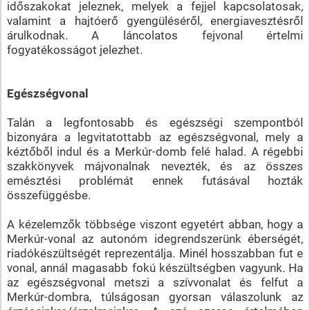
időszakokat jeleznek, melyek a fejjel kapcsolatosak,
valamint a hajtóerő gyengüléséről, energiavesztésről
árulkodnak. A láncolatos fejvonal értelmi
fogyatékosságot jelezhet.
Egészségvonal
Talán a legfontosabb és egészségi szempontból
bizonyára a legvitatottabb az egészségvonal, mely a
kéztőből indul és a Merkúr-domb felé halad. A régebbi
szakkönyvek májvonalnak nevezték, és az összes
emésztési problémát ennek futásával hozták
összefüggésbe.
A kézelemzők többsége viszont egyetért abban, hogy a
Merkúr-vonal az autonóm idegrendszerünk éberségét,
riadókészültségét reprezentálja. Minél hosszabban fut e
vonal, annál magasabb fokú készültségben vagyunk. Ha
az egészségvonal metszi a szívvonalat és felfut a
Merkúr-dombra, túlságosan gyorsan válaszolunk az