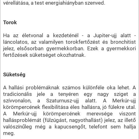
vérellátása, a test energiahiányban szenved.
Torok
Ha az életvonal a kezdeténél - a Jupiter-ujj alatt -
láncolatos, az valamilyen torokfertőzést és bronchitist
jelez, elsősorban gyermekkorban. Ezek a gyermekkori
fertőzések süketséget okozhatnak.
Süketség
A hallási problémáknak számos különféle oka lehet. A
tradicionális jele a tenyéren egy nagy sziget a
szívvonalon, a Szaturnusz-ujj alatt. A Merkúr-ujj
körömpercének flexibilitása éles hallásra, jó fülekre utal.
A Merkúr-ujj körömpercének merevsége viszont
hallásproblémát (fülzúgást, nagyothallást) jelez, az illető
valószínűleg még a kapucsengőt, telefont sem hallja
meg.