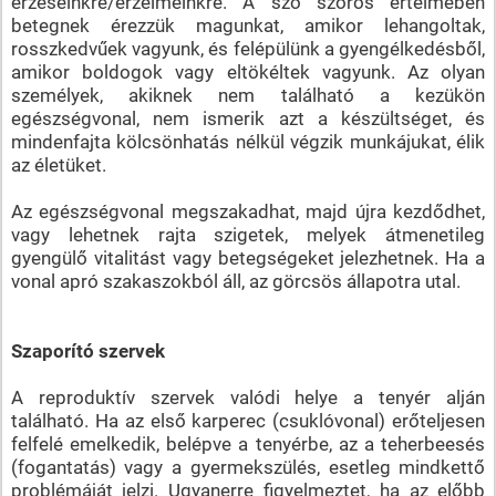
érzéseinkre/érzelmeinkre. A szó szoros értelmében
betegnek érezzük magunkat, amikor lehangoltak,
rosszkedvűek vagyunk, és felépülünk a gyengélkedésből,
amikor boldogok vagy eltökéltek vagyunk. Az olyan
személyek, akiknek nem található a kezükön
egészségvonal, nem ismerik azt a készültséget, és
mindenfajta kölcsönhatás nélkül végzik munkájukat, élik
az életüket.
Az egészségvonal megszakadhat, majd újra kezdődhet,
vagy lehetnek rajta szigetek, melyek átmenetileg
gyengülő vitalitást vagy betegségeket jelezhetnek. Ha a
vonal apró szakaszokból áll, az görcsös állapotra utal.
Szaporító szervek
A reproduktív szervek valódi helye a tenyér alján
található. Ha az első karperec (csuklóvonal) erőteljesen
felfelé emelkedik, belépve a tenyérbe, az a teherbeesés
(fogantatás) vagy a gyermekszülés, esetleg mindkettő
problémáját jelzi. Ugyanerre figyelmeztet, ha az előbb