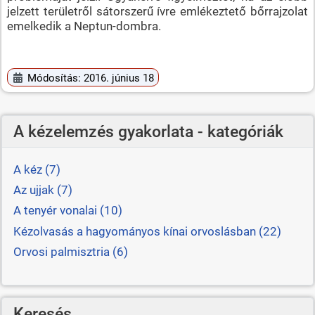
jelzett területről sátorszerű ívre emlékeztető bőrrajzolat
emelkedik a Neptun-dombra.
Módosítás: 2016. június 18
A kézelemzés gyakorlata - kategóriák
A kéz (7)
Az ujjak (7)
A tenyér vonalai (10)
Kézolvasás a hagyományos kínai orvoslásban (22)
Orvosi palmisztria (6)
Keresés