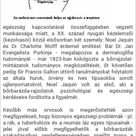
egészség kapcsolatával összefüggésben végzett
munkássága miatt, a XX. század nyugati kézelemzői
(kézolvasói) közül elsősorban két személy: Noel Jaquin
és Dr. Charlotte Wolff érdemel említést. Bár Dr. Jan
Evangelista Purkinje - megalapozva a dermatoglífia
tudományát - már 1823-ban kidolgozta a bőrrajzolat-
mintázatok tudományos megközelítését, őt követően
pedig Sir Francis Galton úttörő tanulmányokat folytatott
az általa hurok, örvény és íves típusokba sorolt
ujjlenyomatokról, Noel Jaquin volt az első, aki a
bőrbarázda-rajzolatok pszichológiai és egészségi
kérdéseire fordította a figyelmét.
Később más orvosok is megerősítették azon
megfigyeléseit, hogy bizonyos egészségi problémák - pl.
a rák, a tuberkulózis és a reumás láz egyes típusainak -
jelei jóval előbb megfigyelhetők a bőrbarázdák
szakadásaiban, rendellenességeiben, mielőtt maga a