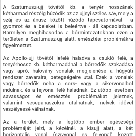
A Szaturnusz-ujj tövétől kb. a tenyér hosszának
kétharmad részéig húzódik az az ujjnyi széles sáv, mely a
száj és az ánusz között húzódó tápcsatornával - a
gyomrot és a beleket is beleértve - áll kapcsolatban.
Bármilyen meghibásodás a bőrmintázatokban ezen a
területen a Szaturnusz-ujj alatt, emésztési problémákra
figyelmeztet.
Az Apollo-ujj tövétől lefelé haladva a csukló felé, a
tenyérhossz kb. kétharmadánál a bőrredők szakadása
vagy apró, halovány vonalak megjelenése a húgyúti
rendszer zavaraira, betegségeire utal. Ezek a vonalak
vagy bőrredők néha a sors- vagy a sikervonalból
indulnak, és a fejvonal felé haladnak. Ez utóbbi esetben
savasságot és emésztési problémákat jeleznek,
valamint vesepanaszokra utalhatnak, melyek idővel
veszélyessé válhatnak.
Az a terület, mely a legtöbb ember egészségi
problémáját jelzi, a kézélnél, a kisujj alatt, a két
horizontális vonal (szívvonal és fejvonal) között