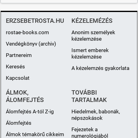
ERZSEBETROSTA.HU
KÉZELEMÉZÉS
rostae-books.com
Anonim személyek
kézelemzése
Vendégkönyv (archiv)
Ismert emberek
Partnereim
kézelemzése
Keresés
A kézelemzés gyakorlata
Kapcsolat
ÁLMOK,
TOVÁBBI
ÁLOMFEJTÉS
TARTALMAK
Álomfejtés A-tól Z-ig
Hiedelmek, babonák,
népszokások
Álomfejtés
Fejezetek a
Álmok témakörű cikkeim
numerológiából