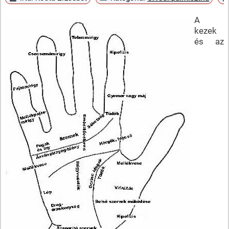
A
kezek
és az