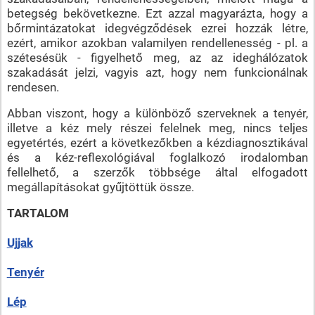
betegség bekövetkezne. Ezt azzal magyarázta, hogy a
bőrmintázatokat idegvégződések ezrei hozzák létre,
ezért, amikor azokban valamilyen rendellenesség - pl. a
szétesésük - figyelhető meg, az az ideghálózatok
szakadását jelzi, vagyis azt, hogy nem funkcionálnak
rendesen.
Abban viszont, hogy a különböző szerveknek a tenyér,
illetve a kéz mely részei felelnek meg, nincs teljes
egyetértés, ezért a következőkben a kézdiagnosztikával
és a kéz-reflexológiával foglalkozó irodalomban
fellelhető, a szerzők többsége által elfogadott
megállapításokat gyűjtöttük össze.
TARTALOM
Ujjak
Tenyér
Lép