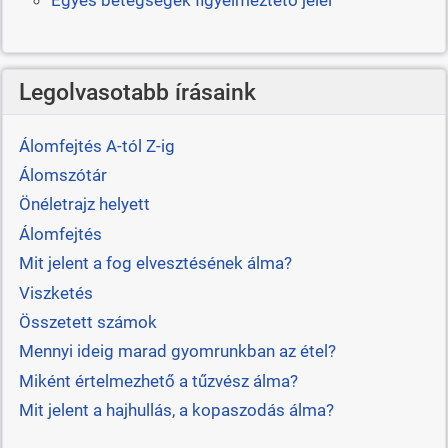
Egyes betegségek figyelmeztető jelei
Legolvasotabb írásaink
Álomfejtés A-tól Z-ig
Álomszótár
Önéletrajz helyett
Álomfejtés
Mit jelent a fog elvesztésének álma?
Viszketés
Összetett számok
Mennyi ideig marad gyomrunkban az étel?
Miként értelmezhető a tűzvész álma?
Mit jelent a hajhullás, a kopaszodás álma?