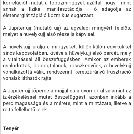
korrelációt mutat a tobozmiriggyel, azáltal, hogy - mint
annak a fizikai manifesztációja - ő adagolja az
életenergiát tápláló kozmikus sugárzást.
A Jupiter-ujj (mutató ujj) az agyalapi mirigyért felelős,
melyet a hüvelykujj alsó része is képvisel.
A hüvelykujj uralja a mirigyeket, külön-külön egyikükkel
sincs kapcsolatban, kivéve a hüvelykujj első percét, mely
a vitalitással áll összefüggésben. Amikor az emberek
csalódottak, boldogtalanok, rosszkedvűek, a hüvelykujj
vonalkázottá válik, rendszerint keresztirányú frusztráció
vonalak láthatók rajta.
A Jupiter-ujj tőperce a májjal és a gyomorral valamint az
íz-érzékeléssel mutat összefüggést, azonban inkább a
perc magassága és a mérete, mint a mintázata, illetve a
rajta fellelhető jelek.
Tenyér