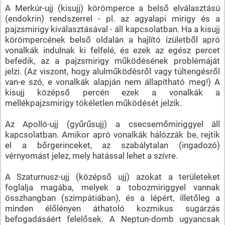
A Merkúr-ujj (kisujj) körömperce a belső elválasztású
(endokrin) rendszerrel - pl. az agyalapi mirigy és a
pajzsmirigy kiválasztásával - áll kapcsolatban. Ha a kisujj
körömpercének belső oldalán a hajlító ízületből apró
vonalkák indulnak ki felfelé, és ezek az egész percet
befedik, az a pajzsmirigy működésének problémáját
jelzi. (Az viszont, hogy alulműködésről vagy túltengésről
van-e szó, e vonalkák alapján nem állapítható meg!) A
kisujj középső percén ezek a vonalkák a
mellékpajzsmirigy tökéletlen működését jelzik.
Az Apolló-ujj (gyűrűsujj) a csecsemőmiriggyel áll
kapcsolatban. Amikor apró vonalkák hálózzák be, rejtik
el a bőrgerinceket, az szabálytalan (ingadozó)
vérnyomást jelez, mely hatással lehet a szívre.
A Szaturnusz-ujj (középső ujj) azokat a területeket
foglalja magába, melyek a tobozmiriggyel vannak
összhangban (szimpátiában), és a lépért, illetőleg a
minden élőlényen áthatoló kozmikus sugárzás
befogadásáért felelősek. A Neptun-domb ugyancsak