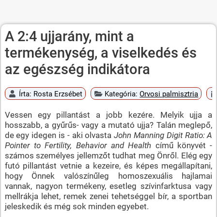
A 2:4 ujjarány, mint a
termékenység, a viselkedés és
az egészség indikátora
Írta:
Rosta Erzsébet
Kategória:
Orvosi palmisztria
Vessen egy pillantást a jobb kezére. Melyik ujja a
hosszabb, a gyűrűs- vagy a mutató ujja? Talán meglepő,
de egy idegen is - aki olvasta
John Manning Digit Ratio: A
Pointer to Fertility, Behavior and Health
című könyvét -
számos személyes jellemzőt tudhat meg Önről. Elég egy
futó pillantást vetnie a kezeire, és képes megállapítani,
hogy Önnek valószínűleg homoszexuális hajlamai
vannak, nagyon termékeny, esetleg szívinfarktusa vagy
mellrákja lehet, remek zenei tehetséggel bír, a sportban
jeleskedik és még sok minden egyebet.