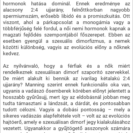
hormonok hatása dominál. Ennek eredménye az
alacsony 2:4 ujjarány, felnőttkorban nagyobb
spermiumszám, erősebb libidó és a promiszkuitás. Ott
viszont, ahol a párkapcsolat a monogámia vagy a
többférjűség felé fordul, a női nemi hormonok kapnak a
magzati fejlődés szempontjából főszerepet. Ebben az
esetben gyengül a szexuális dimorfizmus, a nemek
közötti különbség, vagyis az evolúciós előny a nőknek
kedvez.
Az nyilvánvaló, hogy a férfiak és a nők miért
rendelkeznek szexuálisan dimorf szaporító szervekkel.
De miért alakult ki bennük az ivarilag kétalakú 2:4
ujjarány? Manning szerint ennek funkcionális oka van,
ugyanis a vadászó ősemberek körében előnyt jelentett a
hosszabb gyűrűsujj, mert így az eldobásnál jobban meg
tudta támasztani a lándzsát, a dárdát, és pontosabban
tudott célozni. Vagyis a dobási pontosság – mely a
sikeres vadászás alapfeltétele volt – volt az az evolúciós
hajtóerő, amely e szexuálisan dimorf jegy kialakulásához
vezetett. Ugyanakkor a gyűjtögető asszonyok számára