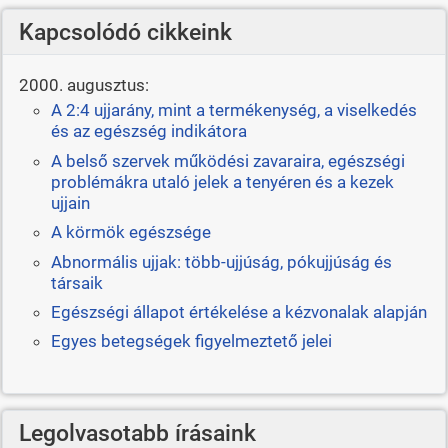
Kapcsolódó cikkeink
2000. augusztus:
A 2:4 ujjarány, mint a termékenység, a viselkedés
és az egészség indikátora
A belső szervek működési zavaraira, egészségi
problémákra utaló jelek a tenyéren és a kezek
ujjain
A körmök egészsége
Abnormális ujjak: több-ujjúság, pókujjúság és
társaik
Egészségi állapot értékelése a kézvonalak alapján
Egyes betegségek figyelmeztető jelei
Legolvasotabb írásaink