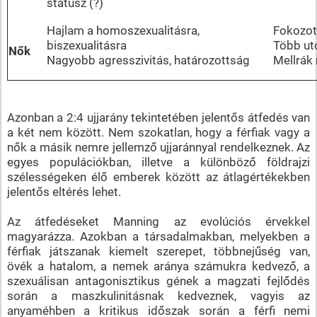
státusz (?)
Hajlam a homoszexualitásra,
Fokozot
biszexualitásra
Több utó
Nők
Nagyobb agresszivitás, határozottság
Mellrák
Azonban a 2:4 ujjarány tekintetében jelentős átfedés van
a két nem között. Nem szokatlan, hogy a férfiak vagy a
nők a másik nemre jellemző ujjaránnyal rendelkeznek. Az
egyes populációkban, illetve a különböző földrajzi
szélességeken élő emberek között az átlagértékekben
jelentős eltérés lehet.
Az átfedéseket Manning az evolúciós érvekkel
magyarázza. Azokban a társadalmakban, melyekben a
férfiak játszanak kiemelt szerepet, többnejűség van,
övék a hatalom, a nemek aránya számukra kedvező, a
szexuálisan antagonisztikus gének a magzati fejlődés
során a maszkulinitásnak kedveznek, vagyis az
anyaméhben a kritikus időszak során a férfi nemi