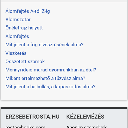
Álomfejtés A-tól Z-ig
Álomszótár
Önéletrajz helyett
Álomfejtés
Mit jelent a fog elvesztésének álma?
Viszketés
Összetett számok
Mennyi ideig marad gyomrunkban az étel?
Miként értelmezhető a tűzvész álma?
Mit jelent a hajhullás, a kopaszodás álma?
ERZSEBETROSTA.HU
KÉZELEMÉZÉS
rostae-books.com
Anonim személyek