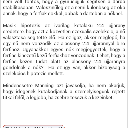
nem volt fontos, hogy a gyűrűsujjuk segítsen a dárda
stabilitásában. Valószínűleg ez a nemi különbség az oka
annak, hogy a férfiak sokkal jobbak a dartsban a nőknél.
Másik hipotézis az ivarilag kétalakú 2:4 ujjarány
eredetére, hogy azt a közvetlen szexuális szelekció, a nő
választása segítette elő. Ha ez igaz, akkor meglepő, ha
egy nő nem vonzódik az alacsony 2:4 ujjaránnyal bíró
férfihoz. Ugyanakkor egyes nők megjegyezték, hogy a
férfias kinézetű kezű férfiakhoz vonzódnak. Lehet, hogy a
férfias kézen tudat alatt az alacsony 2:4 ujjarányra
gondolnak a nők? Ha ez így van, akkor bizonyság a
szelekciós hipotézis mellett.
Mindenesetre Manning azt javasolja, ha nem akarjuk,
hogy idegenek kutakodjanak a személyiségünk rejtett
titkai felől, a legjobb, ha zsebre tesszük a kezeinket.