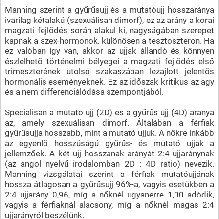
Manning szerint a gyűrűsujj és a mutatóujj hosszaránya
ivarilag kétalakú (szexuálisan dimorf), ez az arány a korai
magzati fejlődés során alakul ki, nagyságában szerepet
kapnak a szex-hormonok, különösen a tesztoszteron. Ha
ez valóban így van, akkor az ujjak állandó és könnyen
észlelhető történelmi bélyegei a magzati fejlődés első
trimeszterének utolsó szakaszában lezajlott jelentős
hormonális eseményeknek. Ez az időszak kritikus az agy
és a nem differenciálódása szempontjából.
Speciálisan a mutató ujj (2D) és a gyűrűs ujj (4D) aránya
az, amely szexuálisan dimorf. Általában a férfiak
gyűrűsujja hosszabb, mint a mutató ujjuk. A nőkre inkább
az egyenlő hosszúságú gyűrűs- és mutató ujjak a
jellemzőek. A két ujj hosszának arányát 2:4 ujjaránynak
(az angol nyelvű irodalomban 2D : 4D ratio) nevezik.
Manning vizsgálatai szerint a férfiak mutatóujjának
hossza átlagosan a gyűrűsujj 96%-a, vagyis esetükben a
2:4 ujjarány 0,96, míg a nőknél ugyanerre 1,00 adódik,
vagyis a férfiaknál alacsony, míg a nőknél magas 2:4
ujjarányról beszélünk.