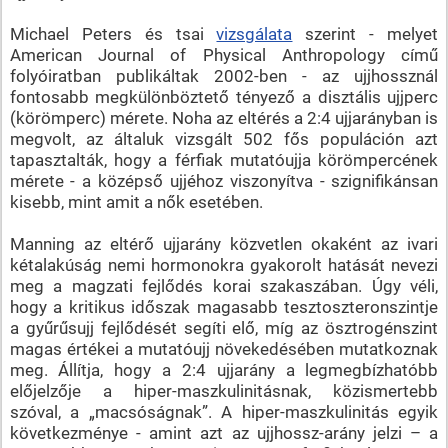
Michael Peters és tsai
vizsgálata
szerint - melyet
American Journal of Physical Anthropology című
folyóiratban publikáltak 2002-ben - az ujjhossznál
fontosabb megkülönböztető tényező a disztális ujjperc
(körömperc) mérete. Noha az eltérés a 2:4 ujjarányban is
megvolt, az általuk vizsgált 502 fős populáción azt
tapasztalták, hogy a férfiak mutatóujja körömpercének
mérete - a középső ujjéhoz viszonyítva - szignifikánsan
kisebb, mint amit a nők esetében.
Manning az eltérő ujjarány közvetlen okaként az ivari
kétalakúság nemi hormonokra gyakorolt hatását nevezi
meg a magzati fejlődés korai szakaszában. Úgy véli,
hogy a kritikus időszak magasabb tesztoszteronszintje
a gyűrűsujj fejlődését segíti elő, míg az ösztrogénszint
magas értékei a mutatóujj növekedésében mutatkoznak
meg. Állítja, hogy a 2:4 ujjarány a legmegbízhatóbb
előjelzője a hiper-maszkulinitásnak, közismertebb
szóval, a „macsóságnak”. A hiper-maszkulinitás egyik
következménye - amint azt az ujjhossz-arány jelzi – a