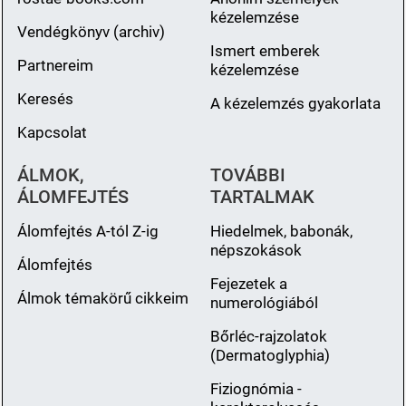
kézelemzése
Vendégkönyv (archiv)
Ismert emberek
Partnereim
kézelemzése
Keresés
A kézelemzés gyakorlata
Kapcsolat
ÁLMOK,
TOVÁBBI
ÁLOMFEJTÉS
TARTALMAK
Álomfejtés A-tól Z-ig
Hiedelmek, babonák,
népszokások
Álomfejtés
Fejezetek a
Álmok témakörű cikkeim
numerológiából
Bőrléc-rajzolatok
(Dermatoglyphia)
Fiziognómia -