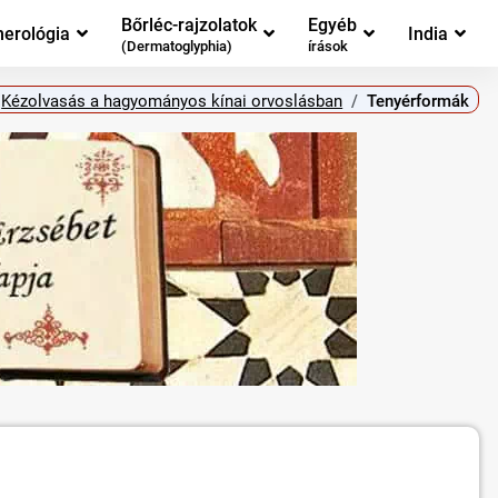
Bőrléc-rajzolatok
Egyéb
erológia
India
(Dermatoglyphia)
írások
Kézolvasás a hagyományos kínai orvoslásban
Tenyérformák