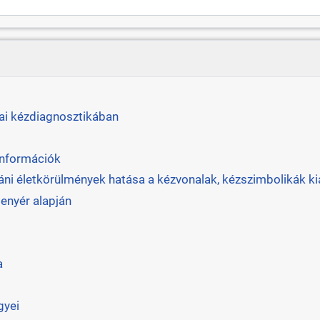
nai kézdiagnosztikában
információk
táni életkörülmények hatása a kézvonalak, kézszimbolikák ki
tenyér alapján
a
gyei