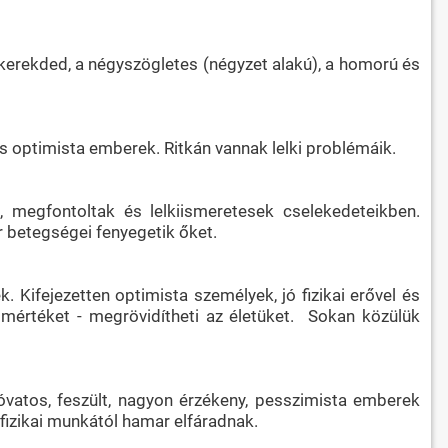
 kerekded, a négyszögletes (négyzet alakú), a homorú és
 optimista emberek. Ritkán vannak lelki problémáik.
 megfontoltak és lelkiismeretesek cselekedeteikben.
 betegségei fenyegetik őket.
. Kifejezetten optimista személyek, jó fizikai erővel és
mértéket - megrövidítheti az életüket. Sokan közülük
 óvatos, feszült, nagyon érzékeny, pesszimista emberek
fizikai munkától hamar elfáradnak.