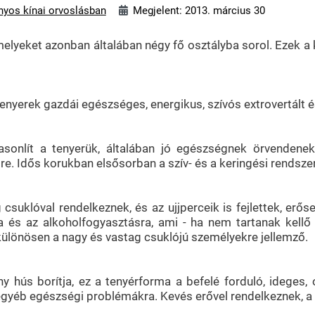
yos kínai orvoslásban
Megjelent: 2013. március 30
melyeket azonban általában négy fő osztályba sorol. Ezek a
yerek gazdái egészséges, energikus, szívós extrovertált és
sonlít a tenyerük, általában jó egészségnek örvendenek,
. Idős korukban elsősorban a szív- és a keringési rendszer
klóval rendelkeznek, és az ujjperceik is fejlettek, erősek
 és az alkoholfogyasztásra, ami - ha nem tartanak kellő 
különösen a nagy és vastag csuklójú személyekre jellemző.
y hús borítja, ez a tenyérforma a befelé forduló, ideges,
egyéb egészségi problémákra. Kevés erővel rendelkeznek, a 