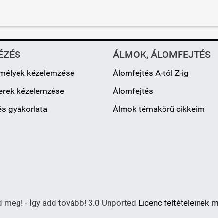
ÉZÉS
ÁLMOK, ÁLOMFEJTÉS
mélyek kézelemzése
Álomfejtés A-tól Z-ig
erek kézelemzése
Álomfejtés
s gyakorlata
Álmok témakörű cikkeim
meg! - Így add tovább! 3.0 Unported
Licenc feltételeinek 