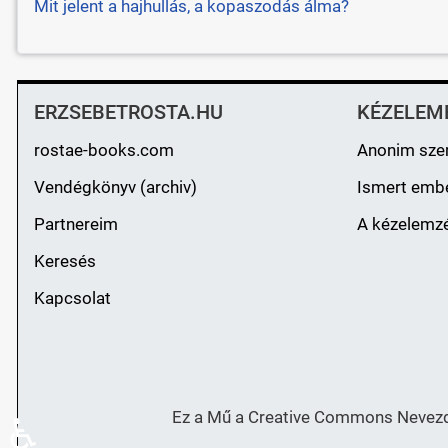
Mit jelent a hajhullás, a kopaszodás álma?
ERZSEBETROSTA.HU
KÉZELEM
rostae-books.com
Anonim sze
Vendégkönyv (archiv)
Ismert emb
Partnereim
A kézelemzé
Keresés
Kapcsolat
Ez a Mű a Creative Commons Nevezd 
♿