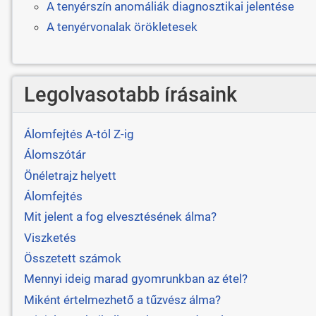
A tenyérszín anomáliák diagnosztikai jelentése
A tenyérvonalak örökletesek
Legolvasotabb írásaink
Álomfejtés A-tól Z-ig
Álomszótár
Önéletrajz helyett
Álomfejtés
Mit jelent a fog elvesztésének álma?
Viszketés
Összetett számok
Mennyi ideig marad gyomrunkban az étel?
Miként értelmezhető a tűzvész álma?