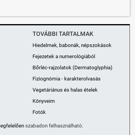
TOVÁBBI TARTALMAK
Hiedelmek, babonák, népszokások
Fejezetek a numerológiából
Bőrléc-rajzolatok (Dermatoglyphia)
Fiziognómia - karakterolvasás
Vegetáriánus és halas ételek
Könyveim
Fotók
megfelelően
szabadon felhasználható.