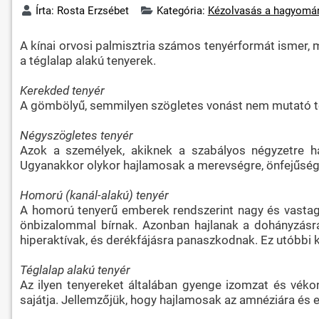
Írta:
Rosta Erzsébet
Kategória:
Kézolvasás a hagyomán
A kínai orvosi palmisztria számos tenyérformát ismer, 
a téglalap alakú tenyerek.
Kerekded tenyér
A gömbölyű, semmilyen szögletes vonást nem mutató ten
Négyszögletes tenyér
Azok a személyek, akiknek a szabályos négyzetre ha
Ugyanakkor olykor hajlamosak a merevségre, önfejűségre
Homorú (kanál-alakú) tenyér
A homorú tenyerű emberek rendszerint nagy és vastag csu
önbizalommal bírnak. Azonban hajlanak a dohányzásra
hiperaktívak, és derékfájásra panaszkodnak. Ez utóbbi 
Téglalap alakú tenyér
Az ilyen tenyereket általában gyenge izomzat és vékon
sajátja. Jellemzőjük, hogy hajlamosak az amnéziára és 