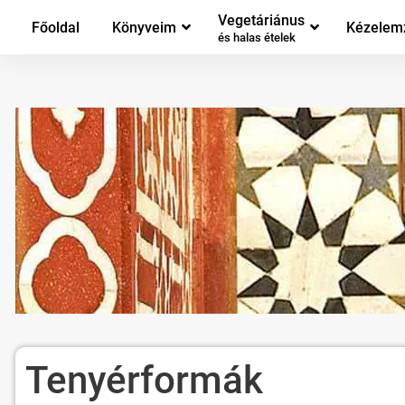
Vegetáriánus
Főoldal
Könyveim
Kézelem
és halas ételek
Tenyérformák