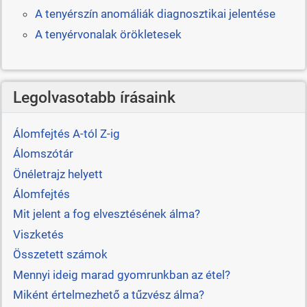
A tenyérszín anomáliák diagnosztikai jelentése
A tenyérvonalak örökletesek
Legolvasotabb írásaink
Álomfejtés A-tól Z-ig
Álomszótár
Önéletrajz helyett
Álomfejtés
Mit jelent a fog elvesztésének álma?
Viszketés
Összetett számok
Mennyi ideig marad gyomrunkban az étel?
Miként értelmezhető a tűzvész álma?