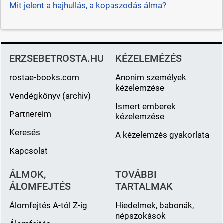
Mit jelent a hajhullás, a kopaszodás álma?
ERZSEBETROSTA.HU
KÉZELEMÉZÉS
rostae-books.com
Anonim személyek
kézelemzése
Vendégkönyv (archiv)
Ismert emberek
Partnereim
kézelemzése
Keresés
A kézelemzés gyakorlata
Kapcsolat
ÁLMOK,
TOVÁBBI
ÁLOMFEJTÉS
TARTALMAK
Álomfejtés A-tól Z-ig
Hiedelmek, babonák,
népszokások