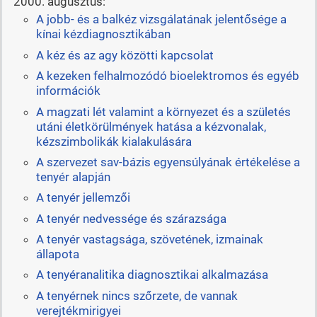
2000. augusztus:
A jobb- és a balkéz vizsgálatának jelentősége a
kínai kézdiagnosztikában
A kéz és az agy közötti kapcsolat
A kezeken felhalmozódó bioelektromos és egyéb
információk
A magzati lét valamint a környezet és a születés
utáni életkörülmények hatása a kézvonalak,
kézszimbolikák kialakulására
A szervezet sav-bázis egyensúlyának értékelése a
tenyér alapján
A tenyér jellemzői
A tenyér nedvessége és szárazsága
A tenyér vastagsága, szövetének, izmainak
állapota
A tenyéranalitika diagnosztikai alkalmazása
A tenyérnek nincs szőrzete, de vannak
verejtékmirigyei