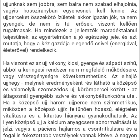
ujjunknak sem jobbra, sem balra nem szabad elhajolnia,
vagyis hosszirányban egyenesnek kell lennie. Az
ujjperceket összekötő ízületek akkor igazán jók, ha nem
gyengék, de nem is túl erősek, viszont kellően
rugalmasak. Ha mindezek a jellemzők maradéktalanul
teljesülnek, az egyértelműen a jó egészség jele, és azt
mutatja, hogy a kéz gazdája elegendő csivel (energiával,
életerővel) rendelkezik.
Ha viszont ez az ujj vékony, kicsi, gyenge és sápadt színű,
abból a keringési rendszer nem megfelelő működésére,
vagy vérszegénységre következtethetünk. Az elhajló
ujjhegy - melynek eredményeként rés látható a középső
és valamelyik szomszédos ujj körömpercei között - az
átlagosnál gyengébb szívre és vékonybélfunkcióra utal.
Ha a középső ujj három ujjperce nem szimmetrikus,
miközben a középső ujjíz feltűnően hosszú, elégtelen
vitalitásra és a kitartás hiányára gyanakodhatunk. Az
ilyen középső ujj a kalcium anyagcsere abnormalitását is
jelzi, vagyis a páciens hajlamos a csontritkulásra és a
fogai is fokozottabb veszélynek vannak kitéve. A nagyon