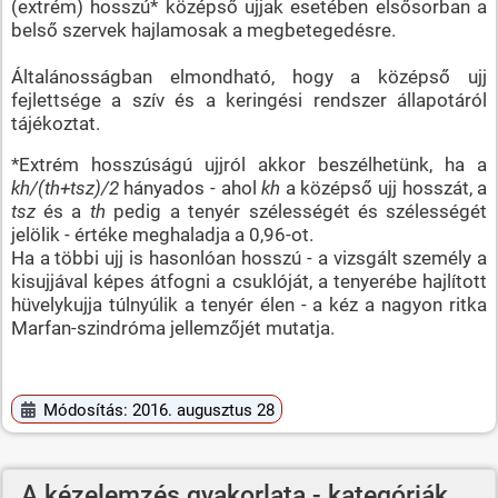
(extrém) hosszú* középső ujjak esetében elsősorban a
belső szervek hajlamosak a megbetegedésre.
Általánosságban elmondható, hogy a középső ujj
fejlettsége a szív és a keringési rendszer állapotáról
tájékoztat.
*Extrém hosszúságú ujjról akkor beszélhetünk, ha a
kh/(th+tsz)/2
hányados - ahol
kh
a középső ujj hosszát, a
tsz
és a
th
pedig a tenyér szélességét és szélességét
jelölik - értéke meghaladja a 0,96-ot.
Ha a többi ujj is hasonlóan hosszú - a vizsgált személy a
kisujjával képes átfogni a csuklóját, a tenyerébe hajlított
hüvelykujja túlnyúlik a tenyér élen - a kéz a nagyon ritka
Marfan-szindróma jellemzőjét mutatja.
Módosítás: 2016. augusztus 28
A kézelemzés gyakorlata - kategóriák