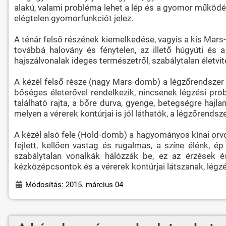
alakú, valami probléma lehet a lép és a gyomor működés
elégtelen gyomorfunkciót jelez.
A ténár felső részének kiemelkedése, vagyis a kis Mars
továbbá halovány és fénytelen, az illető húgyúti és
hajszálvonalak ideges természetről, szabálytalan életvit
A kézél felső része (nagy Mars-domb) a légzőrendszer 
bőséges életerővel rendelkezik, nincsenek légzési pro
található rajta, a bőre durva, gyenge, betegségre haj
melyen a vérerek kontúrjai is jól láthatók, a légzőrends
A kézél alsó fele (Hold-domb) a hagyományos kínai orv
fejlett, kellően vastag és rugalmas, a színe élénk, é
szabálytalan vonalkák hálózzák be, ez az érzések 
kézközépcsontok és a vérerek kontúrjai látszanak, légz
Módosítás: 2015. március 04