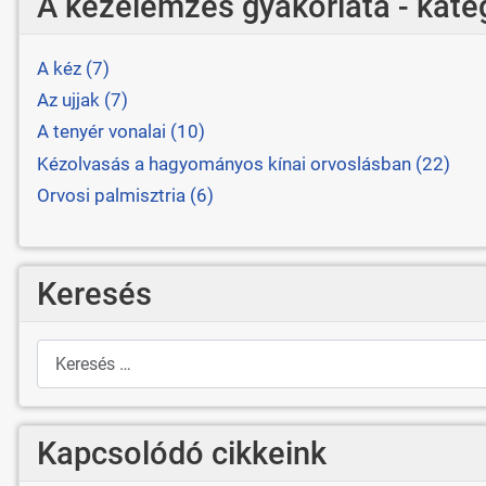
A kézelemzés gyakorlata - kate
A kéz (7)
Az ujjak (7)
A tenyér vonalai (10)
Kézolvasás a hagyományos kínai orvoslásban (22)
Orvosi palmisztria (6)
Keresés
Keresés
Kapcsolódó cikkeink