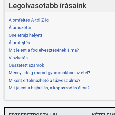
Legolvasotabb írásaink
Álomfejtés A-tól Z-ig
Álomszótár
Önéletrajz helyett
Álomfejtés
Mit jelent a fog elvesztésének álma?
Viszketés
Összetett számok
Mennyi ideig marad gyomrunkban az étel?
Miként értelmezhető a tűzvész álma?
Mit jelent a hajhullás, a kopaszodás álma?
ERZSEBETROSTA.HU
KÉZELEM