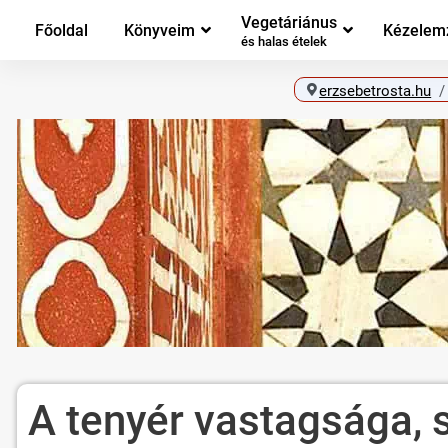
Vegetáriánus
Főoldal
Könyveim
Kézelem
és halas ételek
erzsebetrosta.hu
A tenyér vastagsága, 