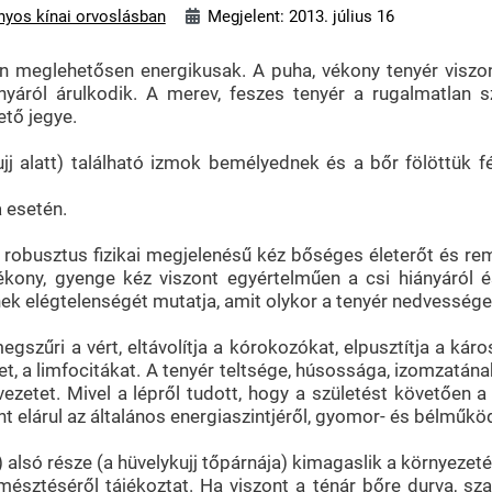
yos kínai orvoslásban
Megjelent: 2013. július 16
an meglehetősen energikusak. A puha, vékony tenyér viszo
iányáról árulkodik. A merev, feszes tenyér a rugalmatlan
tő jegye.
j alatt) található izmok bemélyednek és a bőr fölöttük fé
 esetén.
, robusztus fizikai megjelenésű kéz bőséges életerőt és re
kony, gyenge kéz viszont egyértelműen a csi hiányáról é
ének elégtelenségét mutatja, amit olykor a tenyér nedvessége
egszűri a vért, eltávolítja a kórokozókat, elpusztítja a kár
, a limfocitákat. A tenyér teltsége, húsossága, izomzatána
zetet. Mivel a lépről tudott, hogy a születést követően a 
 elárul az általános energiaszintjéről, gyomor- és bélműk
alsó része (a hüvelykujj tőpárnája) kimagaslik a környezetéb
sztéséről tájékoztat. Ha viszont a ténár bőre durva, sza