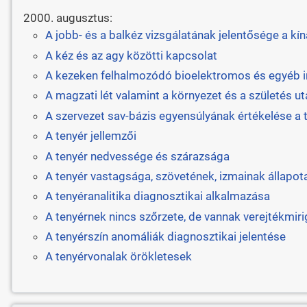
2000. augusztus:
A jobb- és a balkéz vizsgálatának jelentősége a kí
A kéz és az agy közötti kapcsolat
A kezeken felhalmozódó bioelektromos és egyéb 
A magzati lét valamint a környezet és a születés u
A szervezet sav-bázis egyensúlyának értékelése a 
A tenyér jellemzői
A tenyér nedvessége és szárazsága
A tenyér vastagsága, szövetének, izmainak állapot
A tenyéranalitika diagnosztikai alkalmazása
A tenyérnek nincs szőrzete, de vannak verejtékmiri
A tenyérszín anomáliák diagnosztikai jelentése
A tenyérvonalak örökletesek