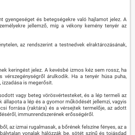
nt gyengeséget és betegségekre való hajlamot jelez. A
 személyekre jellemző, míg a vékony kemény tenyér az
nytelen, az rendszerint a testnedvek elraktározásának,
mek keringést jelez. A kevésbé izmos kéz sem rossz, ha
s vérszegénységről árulkodik. Ha a tenyér húsa puha,
, izzadása is megerősít.
osodott vagy beteg vörösvértesteket, és a lép termeli az
k állapota a lép és a gyomor működését jellemzi, vagyis
csi forrása (raktára) és a vérsejtek termelője, az adott
ödéséről, immunrendszerének erősségéről.
ől, az izmai rugalmasak, a bőrének felszíne fényes, az a
bálytalan vonalak hálózzák be, sötét színű és tojásdad