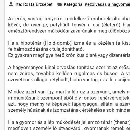
Írta:
Rosta Erzsébet
Kategória:
Kézolvasás a hagyomán
Az erős, vastag tenyérrel rendelkező emberek általáb
kövér, de gyenge, petyhüdt tenyér a csi (életerő) h
emésztőrendszer működési zavarának a megkülönbözte
Ha a hipoténár (Hold-domb) izma és a kézélen (a kisuj
felhalmozódásának tulajdonítható.
Ez gyakran megfigyelhető krónikus diaré vagy dizentéria
A hagyományos kínai orvoslás tanítása szerint az erős
nem zsíros, továbbá kellően rugalmas és húsos. A vé
szövetének állaga petyhüdt, hiába vastag, ez a lép csij
Mindez azért van így, mert a lép az a szervünk, amely m
immunitásunk szempontjából oly fontos fehérvérsejteket
azt, hogy mennyire képesek tápanyaggal ellátni a szerve
személy húsának és izomzatának értékelése sok mindent
Ha a gyomor és a lép működését jellemző ténár (thenar) 
megfigyelt személy jó étvágyáról, gyomrának remek emé