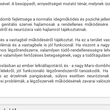
ével. A besüppedt, ernyedtséget mutató ténár, melynek izom
-domb fejlettsége a normális idegműködés és psziché jellemz
 a genitális szervei hajlamosak a rendellenes működésér
elről és neurózisra való hajlamról tájékoztatnak.
és a vastagbél működéséről tájékoztat. Ha ez a terület vas
blémái és a vastagbele is jól funkcionál. Ha viszont a na
lamos légzőrendszerre, valamilyen tüdő-rendellenességre 
zer valamilyen fertőzéses betegségének, vagy a tüdőtágulásna
oslásban az ember lelkiállapotáról, és - a nagy Mars-dombh
p lélekről, jól funkcionáló légzőrendszerről tanúskodik.
és az érzelmek pangásának, súlyos esetben neurózisnak 
ési problémák, a légzőszervek működésének zavarai valószí