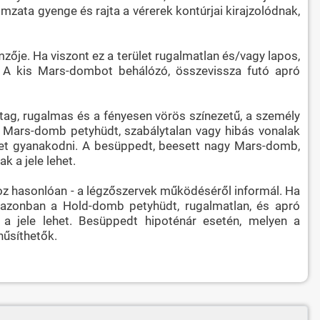
zata gyenge és rajta a vérerek kontúrjai kirajzolódnak,
ője. Ha viszont ez a terület rugalmatlan és/vagy lapos,
e. A kis Mars-dombot behálózó, összevissza futó apró
tag, rugalmas és a fényesen vörös színezetű, a személy
gy Mars-domb petyhüdt, szabálytalan vagy hibás vonalak
lehet gyanakodni. A besüppedt, beesett nagy Mars-domb,
k a jele lehet.
oz hasonlóan - a légzőszervek működéséről informál. Ha
 Ha azonban a Hold-domb petyhüdt, rugalmatlan, és apró
a jele lehet. Besüppedt hipoténár esetén, melyen a
nűsíthetők.