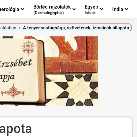
Bőrléc-rajzolatok
Egyéb
erológia
India
(Dermatoglyphia)
írások
oslásban
A tenyér vastagsága, szövetének, izmainak állapota
lapota