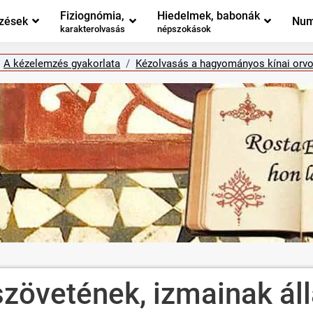
Fiziognómia,
Hiedelmek, babonák
zések
Num
karakterolvasás
népszokások
A kézelemzés gyakorlata
Kézolvasás a hagyományos kínai orv
szövetének, izmainak ál