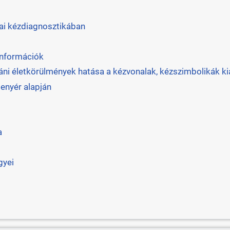
nai kézdiagnosztikában
információk
táni életkörülmények hatása a kézvonalak, kézszimbolikák ki
tenyér alapján
a
gyei