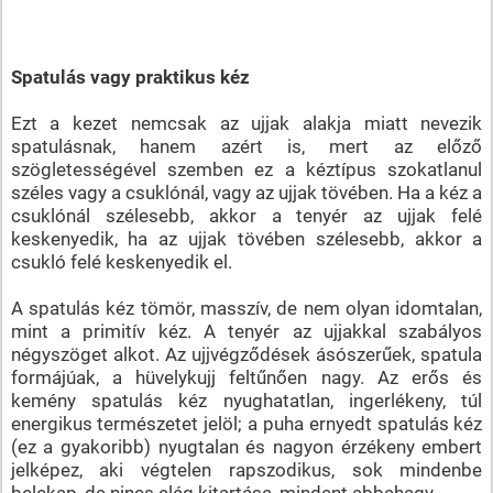
Spatulás vagy praktikus kéz
Ezt a kezet nemcsak az ujjak alakja miatt nevezik
spatulásnak, hanem azért is, mert az előző
szögletességével szemben ez a kéztípus szokatlanul
széles vagy a csuklónál, vagy az ujjak tövében. Ha a kéz a
csuklónál szélesebb, akkor a tenyér az ujjak felé
keskenyedik, ha az ujjak tövében szélesebb, akkor a
csukló felé keskenyedik el.
A spatulás kéz tömör, masszív, de nem olyan idomtalan,
mint a primitív kéz. A tenyér az ujjakkal szabályos
négyszöget alkot. Az ujjvégződések ásószerűek, spatula
formájúak, a hüvelykujj feltűnően nagy. Az erős és
kemény spatulás kéz nyughatatlan, ingerlékeny, túl
energikus természetet jelöl; a puha ernyedt spatulás kéz
(ez a gyakoribb) nyugtalan és nagyon érzékeny embert
jelképez, aki végtelen rapszodikus, sok mindenbe
belekap, de nincs elég kitartása, mindent abbahagy.