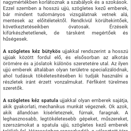
nagymértékben korlátoznak a szabályok és a szokások.
Ezzel szemben a hosszú ujjú, szögletes kezű emberek,
bár mindent tudományos vizsgálatnak vetnek alá,
mentesek az előítéletektől. Rendkívül körültekintőek,
következtetéseikben óvatosak. Érzéseik
kifürkészhetetlenek, de társként megértőek és
hűségesek.
A szögletes kéz bütykös
ujjakkal rendszerint a hosszú
ujjúak között fordul elő, és elsősorban az alkotás
örömére és a jóslatok különös szeretetére utal. Az ilyen
ujjú emberek általában olyan területre specializálódnak,
ahol tudásuk tökéletesítésében ki tudják használni a
részletek iránt érzett vonzalmukat. Férfiként türelmes
szeretők.
A szögletes kéz spatula
ujjakkal olyan emberek sajátja,
akik gyakorlati, mechanikus munkát végeznek. Ok azok,
akik állandóan kísérleteznek, fúrnak, faragnak. A
leghasznosabb, legtökéletesebb gépeket, műszereket,
szerszámokat a spatula ujjú, szögletes kezű emberek
találják fel. Házasságban ragaszkodók, a választott társ