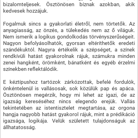
bizalomteljesek. Ösztönösen bíznak azokban, akik
kedvesek hozzájuk.
Fogalmuk sincs a gyakorlati életről, nem törtetők. Az
anyagiasság, az önzés, a tülekedés nem az ő világuk.
Nem ismerik a logikus gondolkodás törvényszerűségeit.
Nagyon befolyásolhatók, gyorsan eltéríthetők eredeti
szándékuktól. Nagyra értékelik a szépséget, a színek
rendkívüli hatást gyakorolnak rájuk, számukra minden
zenei hangként, örömként, bánatként és egyéb érzelmi
színekben reflektálódik.
E kéztípushoz tartózok zárkózottak, befelé fordulók,
önkéntelenül is vallásosak, sok közülük pap és apáca.
Ösztönösen megérzik, hogy mi lehet az igazi, de az
igazság kereséséhez nincs elegendo erejük. Vallás
tekintetében az istentisztelet megtartása, az orgona
hangja nagyobb hatást gyakorol rájuk, mint a prédikáció
igazsága, logikája. Velük született tulajdonságuk az
állhatatosság.