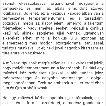
szónok ékesszólásával, orgánumával mozgósítja a
tömegeket, és nem az általa elmondott szöveg
logikájával. Jóllehet, ez a kéztípus kapcsolatban van a
természetes temperamentummal és a társadalmi
pozícióval, mégis az alapot jelenti, amelyről a talentum
fölemelkedik, vagy amelyre leeshet. Például a kónikus
kezű nő, akinek szögletes ujjai vannak, ugyanolyan
sikereket érhet, mint a kónikus ujjú, azonban az
elismertségig más módon: szorgalommal, tanulással,
tudatos munkával jut el; neki jóval nagyobb kitartásra és
türelemre van szüksége.
A művészi típusnak megfelelően az ujjak változatai jelzik,
hogy melyik temperamentum a legerősebb. Például egy
művészi kéz szögletes ujjakkal inkább tudást jelez,
módszerességet és nagyobb pontosságot a dolgok
megalapozásában. Ezek az emberek a siker érdekében
újra és újra próbálkoznak.
Ha egy művészi kézhez spatula ujjak társulnak, ez a
színek és a formák szeretetét, a merész gondolatok