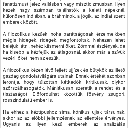
fanatizmust jelez vallásban vagy miszticizmusban. Ilyen
kezek nagy számban találhatók a keleti népeknél,
különösen Indiában, a bráhminok, a jógik, az indiai szent
emberek között.
A filozofikus kezűek, noha barátságosak, érzelmeikben
mégis hidegek, ridegek, megfontoltak. Nehezen lehet
beléjük látni, nehéz kiismerni őket. Zömmel észlények, de
ha kisebb a kézfejük az átlagosnál, akkor már a szívük
vezérli őket, nem az eszük.
A filozofikus kézen lévő fejlett ujjízek és bütykök az illető
gazdag gondolatvilágára utalnak. Ennek értékét azonban
lerontja, hogy túlzottan kétkedők, kritikusak, olykor
szőrszálhasogatók. Mániákusan szeretik a rendet és a
tisztaságot. Előfordulhat közöttük fösvény, zsugori,
rosszindulatú ember is.
Ha ehhez a kéztípushoz sima, kónikus ujjak társulnak,
akkor az az előbbi jellemzésnek az ellentéte érvényes.
Ugyanis az ilyen kezű emberek az analizálás