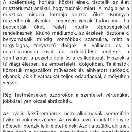
A szellemiség korlátai között élnek, tisztelik az élet
misztériumát anélkül, hogy tudnák, miért. A mágia és a
misztika minden formája vonzza őket. Könnyen
rászedhetők, ilyenkor keserűen veszik tudomásul, ha
becsapták őket. Fejlett intuitív képességekkel
rendelkeznek. Kitűnő médiumok, az érzések, ösztöneik,
benyomásaik mindig vonzóbbak számukra, mint a
tárgyilagos, tényszerű dolgok. A valláson és a
miszticizmuson kívül az érdeklődési területük a
spiritizmus, a pszichológia és a csillagászat. Hisznek a
túlvilági életben, az emberfeletti dolgokban. Találhatók
közöttük megszállott művészek és elhivatott tudósok,
olyanok, akik hivatásukat teljes odaadással, elmélyülten
végzik.
Régi festményeken, szobrokon a szenteket, vértanúkat
jobbára ilyen kézzel ábrázolták.
Az ovális kezű emberek nem alkalmasak semmiféle
fizikai munka végzésére. Az ovális kezű férfiak többnyire
nőiesek, intenzív lelki életet élnek. Azok a szülők, akiknek
ilyen kezű a gyermeke, nem tudnak vele megfelelően