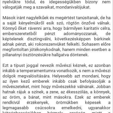
nyelvükre tódul, és idegességükben bizony nem
válogatják meg a szavaikat, mondanivalójukat.
Mások iránt nagylelkűek és megértést tanúsítanak, de ha
a saját kényelmükről esik szó, rögtön önzővé válnak.
Könnyű őket rávenni arra, hogy bármilyen karitatív célra,
emberszeretetből pénzt adományozzanak, de
képtelenek disztingválni, következésképpen bárkinek
adnak pénzt, aki rokonszenvüket felkelti. Sohasem előre
megfontoltan jótékonykodnak, hanem minden esetben a
pillanatnyi ösztönzésükre hallgatva döntenek.
Ezt a típust joggal nevezik művészi kéznek, ez azonban
inkább a temperamentumra vonatkozik, s nem a művészi
dolgok megvalósítására. Helyesebb azt mondani, hogy
az ilyen kezű emberek inkább csak befolyásolják a
művészeteket, mint hogy művészekké válnának. Jobban
hatnak rájuk a színek, a zene, az ékesszólás, a könnyek,
az öröm, a bánat, mint másokra. Ezek az emberek
rendkívül érzékenyek, örömükben képesek a
legmagasabb csúcsokra emelkedni, ugyanakkor
kétségbeesésükben bármely apróság miatt a