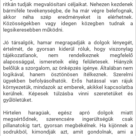
ritkán tudják megvalósítani céljaikat. Nehezen kezdenek
bármiféle tevékenységbe, de ha már végre belefognak,
akkor néha szép eredményeket is elérhetnek.
Közösségekben vagy idegen közegben tudnak a
legsikeresebben működni.
Jó társalgók, hamar megragadják a dolgok lényegét,
értelmét, de gyorsan kiderül róluk, hogy viszonylag
tájékozatlanok, nem rendelkeznek megfelelő
alapossággal, ismereteik elég felületesek. Hiányzik
belőlük a szorgalom, az önképzés igénye. Általában nem
logikával, hanem ösztönösen ítélkeznek. Szerelmi
ügyekben befolyásolhatók. Erős hatással van rájuk
környezetük, mindazok az emberek, akikkel kapcsolatba
kerülnek. Képesek túlzásba vinni szeretetüket és
gyűlöletüket.
Hirtelen haragúak, egész apró dolgok miatt
megsértődnek, szerencsére ingerültségük csak
pillanatokig tart, gyorsan megbékélnek. Ha kijönnek a
sodrukból, kimondják azt, amit gondolnak, ami a