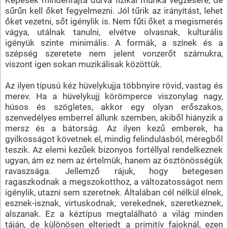
sűrűn kell őket fegyelmezni. Jól tűrik az irányítást, lehet
őket vezetni, sőt igénylik is. Nem fűti őket a megismerés
vágya, utálnak tanulni, elvétve olvasnak, kulturális
igényük szinte minimális. A formák, a színek és a
szépség szeretete nem jelent vonzerőt számukra,
viszont igen sokan muzikálisak közöttük.
Az ilyen típusú kéz hüvelykujja többnyire rövid, vastag és
merev. Ha a hüvelykujj körömperce viszonylag nagy,
húsos és szögletes, akkor egy olyan erőszakos,
szenvedélyes emberrel állunk szemben, akiből hiányzik a
mersz és a bátorság. Az ilyen kezű emberek, ha
gyilkosságot követnek el, mindig felindulásból, méregből
teszik. Az elemi kezűek bizonyos fortéllyal rendelkeznek
ugyan, ám ez nem az értelmük, hanem az ösztönösségük
ravaszsága. Jellemző rájuk, hogy betegesen
ragaszkodnak a megszokotthoz, a változatosságot nem
igénylik, utazni sem szeretnek. Általában cél nélkül élnek,
esznek-isznak, virtuskodnak, verekednek, szeretkeznek,
alszanak. Ez a kéztípus megtalálható a világ minden
táján, de különösen elterjedt a primitív fajoknál, ezen