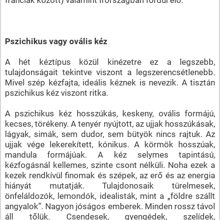
Pszichikus vagy ovális kéz
A hét kéztípus közül kinézetre ez a legszebb,
tulajdonságait tekintve viszont a legszerencsétlenebb.
Mivel szép kézfajta, ideális kéznek is nevezik. A tisztán
pszichikus kéz viszont ritka.
A pszichikus kéz hosszúkás, keskeny, ovális formájú,
kecses, törékeny. A tenyér nyújtott, az ujjak hosszúkásak,
lágyak, simák, sem dudor, sem bütyök nincs rajtuk. Az
ujjak vége lekerekített, kónikus. A körmök hosszúak,
mandula formájúak. A kéz selymes tapintású,
kézfogásnál kellemes, szinte csont nélküli. Noha ezek a
kezek rendkívül finomak és szépek, az erő és az energia
hiányát mutatják. Tulajdonosaik türelmesek,
önfeláldozók, lemondók, idealisták, mint a „földre szállt
angyalok”. Nagyon jóságos emberek. Minden rossz távol
áll tőlük. Csendesek, gyengédek, szelídek,