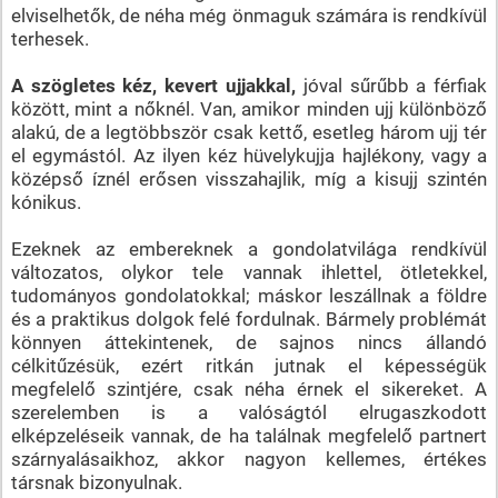
elviselhetők, de néha még önmaguk számára is rendkívül
terhesek.
A szögletes kéz, kevert ujjakkal,
jóval sűrűbb a férfiak
között, mint a nőknél. Van, amikor minden ujj különböző
alakú, de a legtöbbször csak kettő, esetleg három ujj tér
el egymástól. Az ilyen kéz hüvelykujja hajlékony, vagy a
középső íznél erősen visszahajlik, míg a kisujj szintén
kónikus.
Ezeknek az embereknek a gondolatvilága rendkívül
változatos, olykor tele vannak ihlettel, ötletekkel,
tudományos gondolatokkal; máskor leszállnak a földre
és a praktikus dolgok felé fordulnak. Bármely problémát
könnyen áttekintenek, de sajnos nincs állandó
célkitűzésük, ezért ritkán jutnak el képességük
megfelelő szintjére, csak néha érnek el sikereket. A
szerelemben is a valóságtól elrugaszkodott
elképzeléseik vannak, de ha találnak megfelelő partnert
szárnyalásaikhoz, akkor nagyon kellemes, értékes
társnak bizonyulnak.