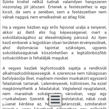
Szinte kivétel nélkül tudnak valamilyen hangszeren
viszonylag jól játszani. Értenek a festészethez is egy
kicsit, de sem a zenében, sem a festészetben nem
válnak naggyá, nem emelkednek az átlag fölé.
Ha a vegyes kézben egy erős fejvonal uralja a tenyeret,
akkor az illető élni fog képességeivel, mert a
sokoldalúságához az éleselméjűség párosul. Az ilyen
kezű emberek a legjobban olyan területen érvényesülnek,
ahol diplomáciai tapintat szükséges, ugyanis
sokoldalúságuknak köszönhetően a legkülönbözőbb
szituációkban is feltalálják magukat.
A vegyes kezűek legfontosabb sajátja a rendkívüli
alkalmazkodóképességük. A szerencse nem túlságosan
befolyásolja őket, majdnem minden munkakört egyszerű
feladatnak tartanak. Leleményesek, különösen, ha ezzel
megkönnyíthetik a feladatukat. Végtelenül nyugtalanok,
nem maradnak sokáig egy városban, vagy egy
♿
munkahelyen. Szeretik az új gondolatokat, náluk csak
pillanat kérdése az, hogy elhatározzák, színdarabot
írjanak-e, vagy következő pillanatban egy grillsütőt