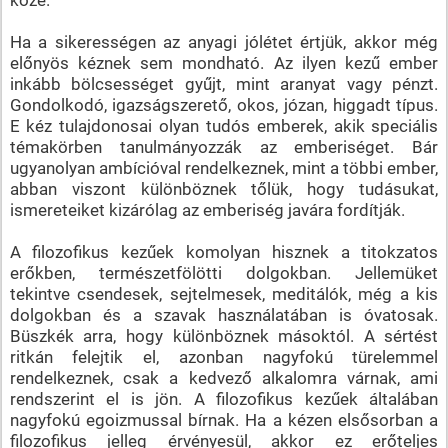
Ha a sikerességen az anyagi jólétet értjük, akkor még
előnyös kéznek sem mondható. Az ilyen kezű ember
inkább bölcsességet gyűjt, mint aranyat vagy pénzt.
Gondolkodó, igazságszerető, okos, józan, higgadt típus.
E kéz tulajdonosai olyan tudós emberek, akik speciális
témakörben tanulmányozzák az emberiséget. Bár
ugyanolyan ambícióval rendelkeznek, mint a többi ember,
abban viszont különböznek tőlük, hogy tudásukat,
ismereteiket kizárólag az emberiség javára fordítják.
A filozofikus kezűek komolyan hisznek a titokzatos
erőkben, természetfölötti dolgokban. Jellemüket
tekintve csendesek, sejtelmesek, meditálók, még a kis
dolgokban és a szavak használatában is óvatosak.
Büszkék arra, hogy különböznek másoktól. A sértést
ritkán felejtik el, azonban nagyfokú türelemmel
rendelkeznek, csak a kedvező alkalomra várnak, ami
rendszerint el is jön. A filozofikus kezűek általában
nagyfokú egoizmussal bírnak. Ha a kézen elsősorban a
filozofikus jelleg érvényesül, akkor ez erőteljes