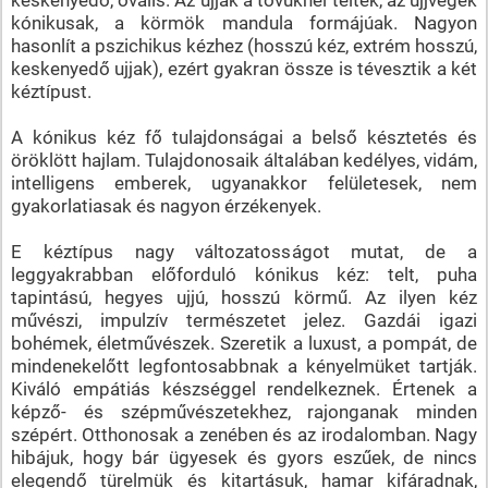
kónikusak, a körmök mandula formájúak. Nagyon
hasonlít a pszichikus kézhez (hosszú kéz, extrém hosszú,
keskenyedő ujjak), ezért gyakran össze is tévesztik a két
kéztípust.
A kónikus kéz fő tulajdonságai a belső késztetés és
öröklött hajlam. Tulajdonosaik általában kedélyes, vidám,
intelligens emberek, ugyanakkor felületesek, nem
gyakorlatiasak és nagyon érzékenyek.
E kéztípus nagy változatosságot mutat, de a
leggyakrabban előforduló kónikus kéz: telt, puha
tapintású, hegyes ujjú, hosszú körmű. Az ilyen kéz
művészi, impulzív természetet jelez. Gazdái igazi
bohémek, életművészek. Szeretik a luxust, a pompát, de
mindenekelőtt legfontosabbnak a kényelmüket tartják.
Kiváló empátiás készséggel rendelkeznek. Értenek a
képző- és szépművészetekhez, rajonganak minden
szépért. Otthonosak a zenében és az irodalomban. Nagy
hibájuk, hogy bár ügyesek és gyors eszűek, de nincs
elegendő türelmük és kitartásuk, hamar kifáradnak,