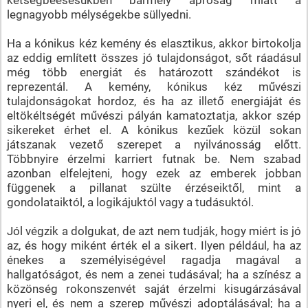
legnagyobb mélységekbe süllyedni.
Ha a kónikus kéz kemény és elasztikus, akkor birtokolja
az eddig említett összes jó tulajdonságot, sőt ráadásul
még több energiát és határozott szándékot is
reprezentál. A kemény, kónikus kéz művészi
tulajdonságokat hordoz, és ha az illető energiáját és
eltökéltségét művészi pályán kamatoztatja, akkor szép
sikereket érhet el. A kónikus kezűek közül sokan
játszanak vezető szerepet a nyilvánosság előtt.
Többnyire érzelmi karriert futnak be. Nem szabad
azonban elfelejteni, hogy ezek az emberek jobban
függenek a pillanat szülte érzéseiktől, mint a
gondolataiktól, a logikájuktól vagy a tudásuktól.
Jól végzik a dolgukat, de azt nem tudják, hogy miért is jó
az, és hogy miként érték el a sikert. Ilyen például, ha az
énekes a személyiségével ragadja magával a
hallgatóságot, és nem a zenei tudásával; ha a színész a
közönség rokonszenvét saját érzelmi kisugárzásával
nyeri el, és nem a szerep művészi adoptálásával; ha a