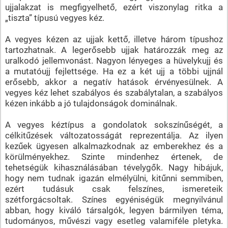
ujjalakzat is megfigyelhető, ezért viszonylag ritka a
„tiszta” típusú vegyes kéz.
A vegyes kézen az ujjak kettő, illetve három típushoz
tartozhatnak. A legerősebb ujjak határozzák meg az
uralkodó jellemvonást. Nagyon lényeges a hüvelykujj és
a mutatóujj fejlettsége. Ha ez a két ujj a többi ujjnál
erősebb, akkor a negatív hatások érvényesülnek. A
vegyes kéz lehet szabályos és szabálytalan, a szabályos
kézen inkább a jó tulajdonságok dominálnak.
A vegyes kéztípus a gondolatok sokszínűségét, a
célkitűzések változatosságát reprezentálja. Az ilyen
kezűek ügyesen alkalmazkodnak az emberekhez és a
körülményekhez. Szinte mindenhez értenek, de
tehetségük kihasználásában tévelygők. Nagy hibájuk,
hogy nem tudnak igazán elmélyülni, kitűnni semmiben,
ezért tudásuk csak felszínes, ismereteik
szétforgácsoltak. Színes egyéniségük megnyilvánul
abban, hogy kiváló társalgók, legyen bármilyen téma,
tudományos, művészi vagy esetleg valamiféle pletyka.