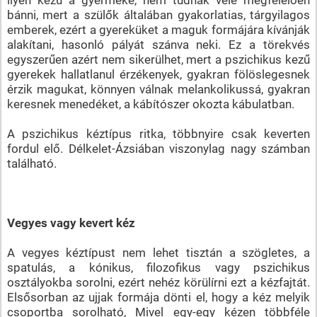
bánni, mert a szülők általában gyakorlatias, tárgyilagos
emberek, ezért a gyereküket a maguk formájára kívánják
alakítani, hasonló pályát szánva neki. Ez a törekvés
egyszerűen azért nem sikerülhet, mert a pszichikus kezű
gyerekek hallatlanul érzékenyek, gyakran fölöslegesnek
érzik magukat, könnyen válnak melankolikussá, gyakran
keresnek menedéket, a kábítószer okozta kábulatban.
A pszichikus kéztípus ritka, többnyire csak keverten
fordul elő. Délkelet-Ázsiában viszonylag nagy számban
található.
Vegyes vagy kevert kéz
A vegyes kéztípust nem lehet tisztán a szögletes, a
spatulás, a kónikus, filozofikus vagy pszichikus
osztályokba sorolni, ezért nehéz körülírni ezt a kézfajtát.
Elsősorban az ujjak formája dönti el, hogy a kéz melyik
csoportba sorolható, Mivel egy-egy kézen többféle