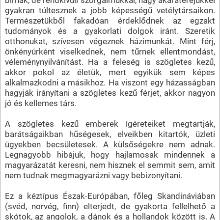
gyakran túltesznek a jobb képességű vetélytársaikon.
Természetükből fakadóan érdeklődnek az egzakt
tudományok és a gyakorlati dolgok iránt. Szeretik
otthonukat, szívesen végeznek házimunkát. Mint férj,
önkényúrként viselkednek, nem tűrnek ellentmondást,
véleménynyilvánítást. Ha a feleség is szögletes kezű,
akkor pokol az életük, mert egyikük sem képes
alkalmazkodni a másikhoz. Ha viszont egy házasságban
hagyják irányítani a szögletes kezű férjet, akkor nagyon
jó és kellemes társ.
A szögletes kezű emberek ígéreteiket megtartják,
barátságaikban hűségesek, elveikben kitartók, üzleti
ügyekben becsületesek. A külsőségekre nem adnak.
Legnagyobb hibájuk, hogy hajlamosak mindennek a
magyarázatát keresni, nem hisznek el semmit sem, amit
nem tudnak megmagyarázni vagy bebizonyítani.
Ez a kéztípus Észak-Európában, főleg Skandináviában
(svéd, norvég, finn) elterjedt, de gyakorta fellelhető a
skótok, az angolok, a dánok és a hollandok között is. A