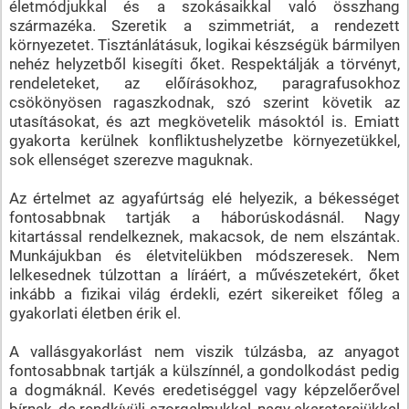
életmódjukkal és a szokásaikkal való összhang
származéka. Szeretik a szimmetriát, a rendezett
környezetet. Tisztánlátásuk, logikai készségük bármilyen
nehéz helyzetből kisegíti őket. Respektálják a törvényt,
rendeleteket, az előírásokhoz, paragrafusokhoz
csökönyösen ragaszkodnak, szó szerint követik az
utasításokat, és azt megkövetelik másoktól is. Emiatt
gyakorta kerülnek konfliktushelyzetbe környezetükkel,
sok ellenséget szerezve maguknak.
Az értelmet az agyafúrtság elé helyezik, a békességet
fontosabbnak tartják a háborúskodásnál. Nagy
kitartással rendelkeznek, makacsok, de nem elszántak.
Munkájukban és életvitelükben módszeresek. Nem
lelkesednek túlzottan a líráért, a művészetekért, őket
inkább a fizikai világ érdekli, ezért sikereiket főleg a
gyakorlati életben érik el.
A vallásgyakorlást nem viszik túlzásba, az anyagot
fontosabbnak tartják a külszínnél, a gondolkodást pedig
a dogmáknál. Kevés eredetiséggel vagy képzelőerővel
bírnak, de rendkívüli szorgalmukkal, nagy akaraterejükkel