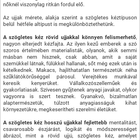
nőknél viszonylag ritkán fordul elő.
Az ujjak mérete, alakja szerint a szögletes kéztípuson
belül hétféle altípust is megkülönböztethetünk.
A szögletes kéz rövid ujjakkal könnyen felismerhető
,
nagyon elterjedt kézfajta. Az ilyen kezű emberek a szó
szoros értelmében materialisták, olyanok, akik semmi
másban nem hisznek, csak abban, amit a saját
szemükkel látnak, fülükkel hallanak, sőt még ezek után is
kételkednek. Makacs, hajlíthatatlan természetük néha
szűklátókörűséggel párosul. Verejtékes munkával
keresik kenyerüket. Vállalkozószelleműek és
gyakorlatiasak. Szívesen gyűjtenek anyagi javakat, olykor
vagyonra is szert tesznek. Gyanakvó, bizalmatlan
alaptermészetük, túlzott anyagiasságuk kihat
környezetükre, megkeserítheti szerelmi életüket.
A szögletes kéz hosszú ujjakkal fejlettebb
mentalitást,
csavarosabb észjárást, logikát és módszerességet
ábrázol, mint a rövid ujjú, szögletes kéz, amelyet