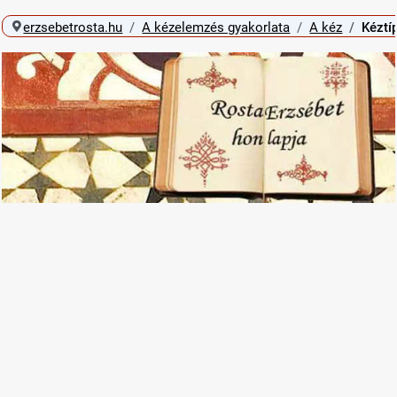
erzsebetrosta.hu
A kézelemzés gyakorlata
A kéz
Kéztí