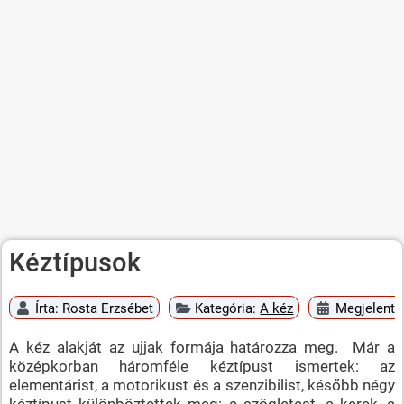
Kéztípusok
Írta:
Rosta Erzsébet
Kategória:
A kéz
Megjelent: 
A kéz alakját az ujjak formája határozza meg. Már a
középkorban háromféle kéztípust ismertek: az
elementárist, a motorikust és a szenzibilist, később négy
kéztípust különböztettek meg: a szögletest, a kerek, a