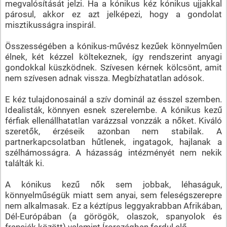
megvalósítását jelzi. Ha a kónikus kéz kónikus ujjakkal
párosul, akkor ez azt jelképezi, hogy a gondolat
misztikusságra inspirál.
Összességében a kónikus-művész kezűek könnyelműen
élnek, két kézzel költekeznek, így rendszerint anyagi
gondokkal küszködnek. Szívesen kérnek kölcsönt, amit
nem szívesen adnak vissza. Megbízhatatlan adósok.
E kéz tulajdonosainál a szív dominál az ésszel szemben.
Idealisták, könnyen esnek szerelembe. A kónikus kezű
férfiak ellenállhatatlan varázzsal vonzzák a nőket. Kiváló
szeretők, érzéseik azonban nem stabilak. A
partnerkapcsolatban hűtlenek, ingatagok, hajlanak a
szélhámosságra. A házasság intézményét nem nekik
találták ki.
A kónikus kezű nők sem jobbak, léhaságuk,
könnyelműségük miatt sem anyai, sem feleségszerepre
nem alkalmasak. Ez a kéztípus leggyakrabban Afrikában,
Dél-Európában (a görögök, olaszok, spanyolok és
franciák között) valamint Írországban fordul elő.