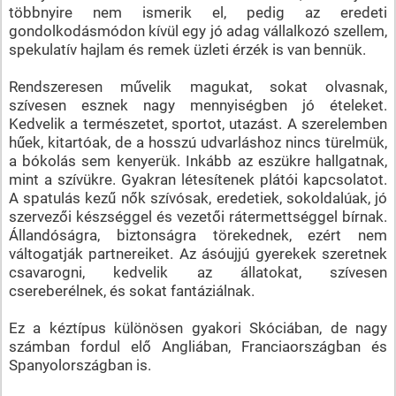
többnyire nem ismerik el, pedig az eredeti
gondolkodásmódon kívül egy jó adag vállalkozó szellem,
spekulatív hajlam és remek üzleti érzék is van bennük.
Rendszeresen művelik magukat, sokat olvasnak,
szívesen esznek nagy mennyiségben jó ételeket.
Kedvelik a természetet, sportot, utazást. A szerelemben
hűek, kitartóak, de a hosszú udvarláshoz nincs türelmük,
a bókolás sem kenyerük. Inkább az eszükre hallgatnak,
mint a szívükre. Gyakran létesítenek plátói kapcsolatot.
A spatulás kezű nők szívósak, eredetiek, sokoldalúak, jó
szervezői készséggel és vezetői rátermettséggel bírnak.
Állandóságra, biztonságra törekednek, ezért nem
váltogatják partnereiket. Az ásóujjú gyerekek szeretnek
csavarogni, kedvelik az állatokat, szívesen
csereberélnek, és sokat fantáziálnak.
Ez a kéztípus különösen gyakori Skóciában, de nagy
számban fordul elő Angliában, Franciaországban és
Spanyolországban is.