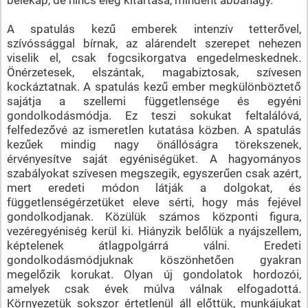
A spatulás kezű emberek intenzív tetterővel,
szívóssággal bírnak, az alárendelt szerepet nehezen
viselik el, csak fogcsikorgatva engedelmeskednek.
Önérzetesek, elszántak, magabiztosak, szívesen
kockáztatnak. A spatulás kezű ember megkülönböztető
sajátja a szellemi függetlensége és egyéni
gondolkodásmódja. Ez teszi sokukat feltalálóvá,
felfedezővé az ismeretlen kutatása közben. A spatulás
kezűek mindig nagy önállóságra törekszenek,
érvényesítve saját egyéniségüket. A hagyományos
szabályokat szívesen megszegik, egyszerűen csak azért,
mert eredeti módon látják a dolgokat, és
függetlenségérzetüket eleve sérti, hogy más fejével
gondolkodjanak. Közülük számos központi figura,
vezéregyéniség kerül ki. Hiányzik belőlük a nyájszellem,
képtelenek átlagpolgárrá válni. Eredeti
gondolkodásmódjuknak köszönhetően gyakran
megelőzik korukat. Olyan új gondolatok hordozói,
amelyek csak évek múlva válnak elfogadottá.
Környezetük sokszor értetlenül áll előttük, munkájukat