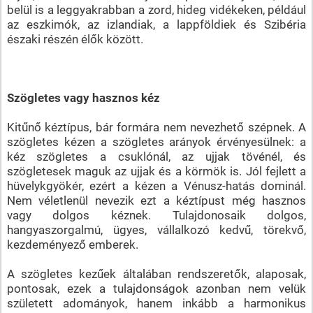
belül is a leggyakrabban a zord, hideg vidékeken, például
az eszkimók, az izlandiak, a lappföldiek és Szibéria
északi részén élők között.
Szögletes vagy hasznos kéz
Kitűnő kéztípus, bár formára nem nevezhető szépnek. A
szögletes kézen a szögletes arányok érvényesülnek: a
kéz szögletes a csuklónál, az ujjak tövénél, és
szögletesek maguk az ujjak és a körmök is. Jól fejlett a
hüvelykgyökér, ezért a kézen a Vénusz-hatás dominál.
Nem véletlenül nevezik ezt a kéztípust még hasznos
vagy dolgos kéznek. Tulajdonosaik dolgos,
hangyaszorgalmú, ügyes, vállalkozó kedvű, törekvő,
kezdeményező emberek.
A szögletes kezűek általában rendszeretők, alaposak,
pontosak, ezek a tulajdonságok azonban nem velük
született adományok, hanem inkább a harmonikus