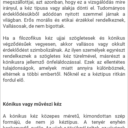
megszállottjai, azt azonban, hogy ez a vizsgálódás mire
irányul, a kéz típusa vagy alakja dönti el. Tudományos
érdeklődésükből adódóan nyitott szemmel járnak a
világban. Erős morális és etikai érzékkel rendelkeznek,
Vallásosak, de nem bigottak.
Ha a filozofikus kéz ujjai szögletesek és kónikus
végződésűek vegyesen, akkor vallásos vagy okkult
érdeklődést szimbolizálnak. Az ilyen személyek egyrészt
rendelkeznek a szögletes kéz türelmével, másrészt a
kónikusra jellemző önfeláldozással. Ezek az ellentétes
tulajdonságok, amelyek miatt annyira különböznek,
eltérnek a többi embertől. Nőknél ez a kéztípus ritkán
fordul elő.
Kónikus vagy művészi kéz
A kónikus kéz közepes méretű, kimondottan szép
formájú, de nem jó kéztípus. A tenyér enyhén
keskenyedő, ovális. Az ujjak a tövüknél teltek, az ujjvégek