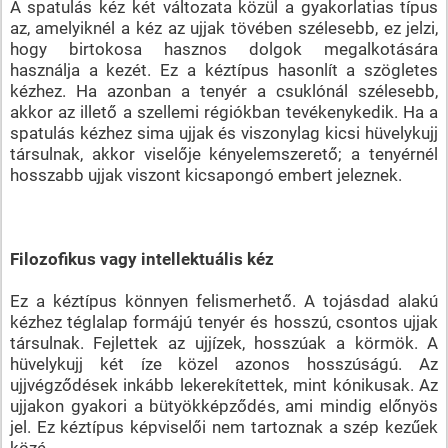
A spatulás kéz két változata közül a gyakorlatias típus
az, amelyiknél a kéz az ujjak tövében szélesebb, ez jelzi,
hogy birtokosa hasznos dolgok megalkotására
használja a kezét. Ez a kéztípus hasonlít a szögletes
kézhez. Ha azonban a tenyér a csuklónál szélesebb,
akkor az illető a szellemi régiókban tevékenykedik. Ha a
spatulás kézhez sima ujjak és viszonylag kicsi hüvelykujj
társulnak, akkor viselője kényelemszerető; a tenyérnél
hosszabb ujjak viszont kicsapongó embert jeleznek.
Filozofikus vagy intellektuális kéz
Ez a kéztípus könnyen felismerhető. A tojásdad alakú
kézhez téglalap formájú tenyér és hosszú, csontos ujjak
társulnak. Fejlettek az ujjízek, hosszúak a körmök. A
hüvelykujj két íze közel azonos hosszúságú. Az
ujjvégződések inkább lekerekítettek, mint kónikusak. Az
ujjakon gyakori a bütyökképződés, ami mindig előnyös
jel. Ez kéztípus képviselői nem tartoznak a szép kezűek
közé.