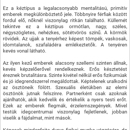
Ez a kéztípus a legalacsonyabb mentalitású, primitív
emberek megkülönböztető jele. Többnyire férfiak között
fordul elő, nőknél viszonylag ritkán található. Küllemét
tekintve ez a kéztípus ormótlan, nagy, széles,
négyszögletes, nehézkes, sötétvörös színű. A körmök
rövidek. Az ujjak a tenyérhez képest tömpék, vaskosak,
idomtalanok, szafaládéra emlékeztetők. A tenyéren
kevés vonal látható.
Az ilyen kezű emberek alacsony szellemi szinten állnak,
kevés képzelőerővel rendelkeznek. Erős késztetést
éreznek brutalitásra. Szinte kivétel nélkül erős fizikumúak
és jó idegrendszerrel megáldottak. Képtelenek uralkodni
az ösztöneik fölött. Szexuális életükben az elemi
ösztönök jutnak felszínre. Partnerként csak azoknak
ajánlhatók, akik kedvelik és értékelik a nyers testi erőt.
Ezek az emberek flegmák, érzelemszegények. Mivel
testük idegcentrumai viszonylag fejletlenek, jobban
viselik a fájdalmat, mint mások.
Képesek mindenfajta durva fizikai munka végzésére, de