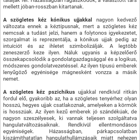
mellett jóban-rosszban kitartanak.
A szögletes kéz kónikus ujjakkal
nagyon kedvező
változata ennek a kéztípusnak, mert a szögletes kéz
nemcsak a tudást jelzi, hanem a folytonos igyekezetet,
szorgalmat is reprezentálja, a kónikus ujjak pedig az
intuíciót és az ihletet szimbolizálják. A legtöbb
zeneszerző keze ilyen. Náluk ugyanis a képzelőerő
összekapcsolódik a gondolatgazdagsággal és a logikus,
módszeres gondolatvezetéssel. Az ilyen típusú emberek
lenyűgöző egyénisége mágnesként vonzza a másik
nemet.
A szögletes kéz pszichikus
ujjakkal rendkívül ritkán
fordul elő, gyakoribb az, ha a szögletes tenyérhez olyan
hosszú, hegyes ujjak csatlakoznak, amelyeken a körmök
is hosszúak. Az ilyen kezű emberek jó szándékúak, de
nagyon szeszélyesek, ki vannak teljesen szolgáltatva
hangulatváltozásaiknak. Rendkívül ellentmondásos
egyéniségek. Házasságban, párkapcsolatban
kiszámíthatatlan hangulathullámzásaik miatt nehezen