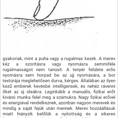
gyakoriak, mint a puha vagy a rugalmas kezek. A merev
kéz a szorításra vagy nyomásra semmiféle
rugalmasságot nem tanúsít. A tenyér felülete erős
nyomásra sem horpad be az ujj nyomására, a bor
textúrája meglehetősen durva, kérges. Általában az ilyen
kezű emberek kevésbé intelligensek, és nehéz rávenni
őket az új ideákra. Leginkább a manuális, fizikai erőt
kívánó munka felel meg a számukra. Nagy fizikai erővel
és energiával rendelkeznek, azonban nagyon merevek és
mindig a saját fejük után mennek. Merev hozzáállásuk
miatt hiányzik belőlük a nyitottság és a sikeres