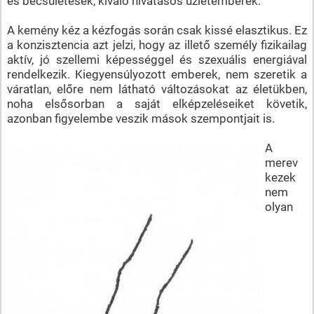
és becsületesek, kiváló hivatásos üzletemberek.
A kemény kéz a kézfogás során csak kissé elasztikus. Ez
a konzisztencia azt jelzi, hogy az illető személy fizikailag
aktív, jó szellemi képességgel és szexuális energiával
rendelkezik. Kiegyensúlyozott emberek, nem szeretik a
váratlan, előre nem látható változásokat az életükben,
noha elsősorban a saját elképzeléseiket követik,
azonban figyelembe veszik mások szempontjait is.
A
merev
kezek
nem
olyan