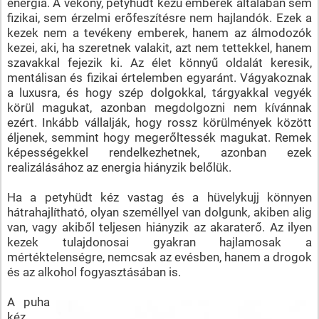
energia. A vékony, petyhüdt kezű emberek általában sem
fizikai, sem érzelmi erőfeszítésre nem hajlandók. Ezek a
kezek nem a tevékeny emberek, hanem az álmodozók
kezei, aki, ha szeretnek valakit, azt nem tettekkel, hanem
szavakkal fejezik ki. Az élet könnyű oldalát keresik,
mentálisan és fizikai értelemben egyaránt. Vágyakoznak
a luxusra, és hogy szép dolgokkal, tárgyakkal vegyék
körül magukat, azonban megdolgozni nem kívánnak
ezért. Inkább vállalják, hogy rossz körülmények között
éljenek, semmint hogy megerőltessék magukat. Remek
képességekkel rendelkezhetnek, azonban ezek
realizálásához az energia hiányzik belőlük.
Ha a petyhüdt kéz vastag és a hüvelykujj könnyen
hátrahajlítható, olyan személlyel van dolgunk, akiben alig
van, vagy akiből teljesen hiányzik az akaraterő. Az ilyen
kezek tulajdonosai gyakran hajlamosak a
mértéktelenségre, nemcsak az evésben, hanem a drogok
és az alkohol fogyasztásában is.
A puha
kéz