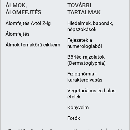
ÁLMOK,
TOVÁBBI
ÁLOMFEJTÉS
TARTALMAK
Álomfejtés A-tól Z-ig
Hiedelmek, babonák,
népszokások
Álomfejtés
Fejezetek a
Álmok témakörű cikkeim
numerológiából
Bőrléc-rajzolatok
(Dermatoglyphia)
Fiziognómia -
karakterolvasás
Vegetáriánus és halas
ételek
Könyveim
Fotók