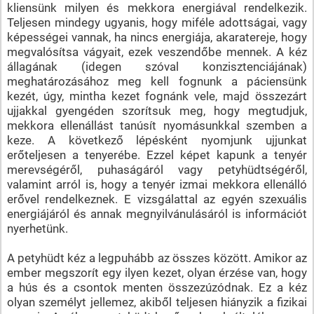
kliensünk milyen és mekkora energiával rendelkezik.
Teljesen mindegy ugyanis, hogy miféle adottságai, vagy
képességei vannak, ha nincs energiája, akaratereje, hogy
megvalósítsa vágyait, ezek veszendőbe mennek. A kéz
állagának (idegen szóval konzisztenciájának)
meghatározásához meg kell fognunk a páciensünk
kezét, úgy, mintha kezet fognánk vele, majd összezárt
ujjakkal gyengéden szorítsuk meg, hogy megtudjuk,
mekkora ellenállást tanúsít nyomásunkkal szemben a
keze. A következő lépésként nyomjunk ujjunkat
erőteljesen a tenyerébe. Ezzel képet kapunk a tenyér
merevségéről, puhaságáról vagy petyhüdtségéről,
valamint arról is, hogy a tenyér izmai mekkora ellenálló
erővel rendelkeznek. E vizsgálattal az egyén szexuális
energiájáról és annak megnyilvánulásáról is információt
nyerhetünk.
A petyhüdt kéz a legpuhább az összes között. Amikor az
ember megszorít egy ilyen kezet, olyan érzése van, hogy
a hús és a csontok menten összezúzódnak. Ez a kéz
olyan személyt jellemez, akiből teljesen hiányzik a fizikai