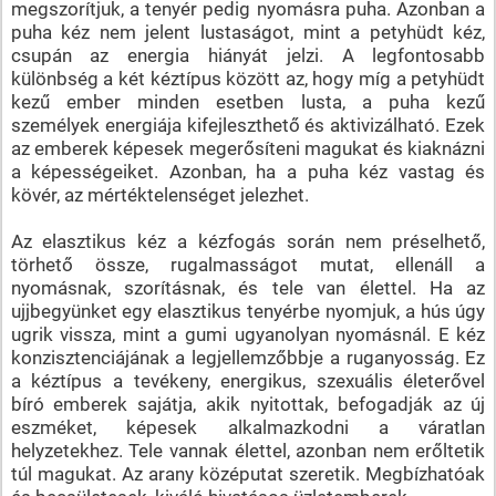
megszorítjuk, a tenyér pedig nyomásra puha. Azonban a
puha kéz nem jelent lustaságot, mint a petyhüdt kéz,
csupán az energia hiányát jelzi. A legfontosabb
különbség a két kéztípus között az, hogy míg a petyhüdt
kezű ember minden esetben lusta, a puha kezű
személyek energiája kifejleszthető és aktivizálható. Ezek
az emberek képesek megerősíteni magukat és kiaknázni
a képességeiket. Azonban, ha a puha kéz vastag és
kövér, az mértéktelenséget jelezhet.
Az elasztikus kéz a kézfogás során nem préselhető,
törhető össze, rugalmasságot mutat, ellenáll a
nyomásnak, szorításnak, és tele van élettel. Ha az
ujjbegyünket egy elasztikus tenyérbe nyomjuk, a hús úgy
ugrik vissza, mint a gumi ugyanolyan nyomásnál. E kéz
konzisztenciájának a legjellemzőbbje a ruganyosság. Ez
a kéztípus a tevékeny, energikus, szexuális életerővel
bíró emberek sajátja, akik nyitottak, befogadják az új
eszméket, képesek alkalmazkodni a váratlan
helyzetekhez. Tele vannak élettel, azonban nem erőltetik
túl magukat. Az arany középutat szeretik. Megbízhatóak