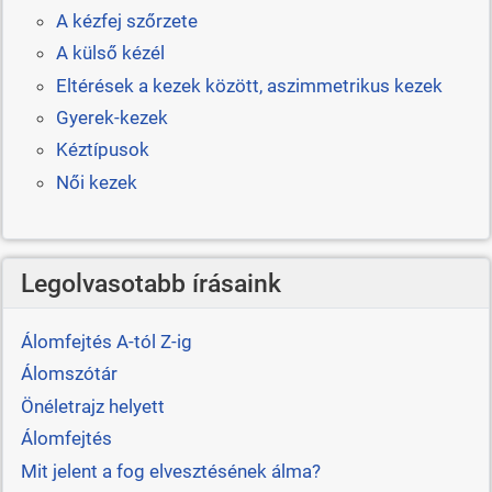
A kézfej szőrzete
A külső kézél
Eltérések a kezek között, aszimmetrikus kezek
Gyerek-kezek
Kéztípusok
Női kezek
Legolvasotabb írásaink
Álomfejtés A-tól Z-ig
Álomszótár
Önéletrajz helyett
Álomfejtés
Mit jelent a fog elvesztésének álma?