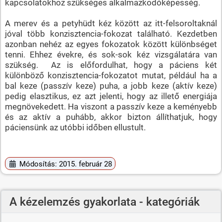
kapcsolatokhoz szükséges alkalmazkodóképesség.
A merev és a petyhüdt kéz között az itt-felsoroltaknál
jóval több konzisztencia-fokozat található. Kezdetben
azonban nehéz az egyes fokozatok között különbséget
tenni. Ehhez évekre, és sok-sok kéz vizsgálatára van
szükség. Az is előfordulhat, hogy a páciens két
különböző konzisztencia-fokozatot mutat, például ha a
bal keze (passzív keze) puha, a jobb keze (aktív keze)
pedig elasztikus, ez azt jelenti, hogy az illető energiája
megnövekedett. Ha viszont a passzív keze a keményebb
és az aktív a puhább, akkor bizton állíthatjuk, hogy
páciensünk az utóbbi időben ellustult.
Módosítás: 2015. február 28
A kézelemzés gyakorlata - kategóriák