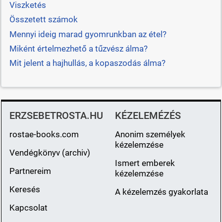
Viszketés
Összetett számok
Mennyi ideig marad gyomrunkban az étel?
Miként értelmezhető a tűzvész álma?
Mit jelent a hajhullás, a kopaszodás álma?
ERZSEBETROSTA.HU
KÉZELEMÉZÉS
rostae-books.com
Anonim személyek
kézelemzése
Vendégkönyv (archiv)
Ismert emberek
Partnereim
kézelemzése
Keresés
A kézelemzés gyakorlata
Kapcsolat