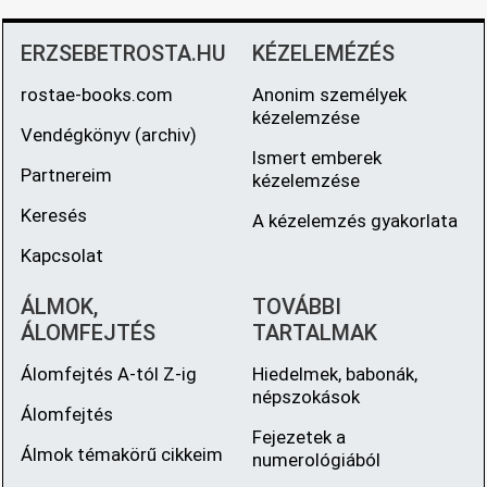
ERZSEBETROSTA.HU
KÉZELEMÉZÉS
rostae-books.com
Anonim személyek
kézelemzése
Vendégkönyv (archiv)
Ismert emberek
Partnereim
kézelemzése
Keresés
A kézelemzés gyakorlata
Kapcsolat
ÁLMOK,
TOVÁBBI
ÁLOMFEJTÉS
TARTALMAK
Álomfejtés A-tól Z-ig
Hiedelmek, babonák,
népszokások
Álomfejtés
Fejezetek a
Álmok témakörű cikkeim
numerológiából