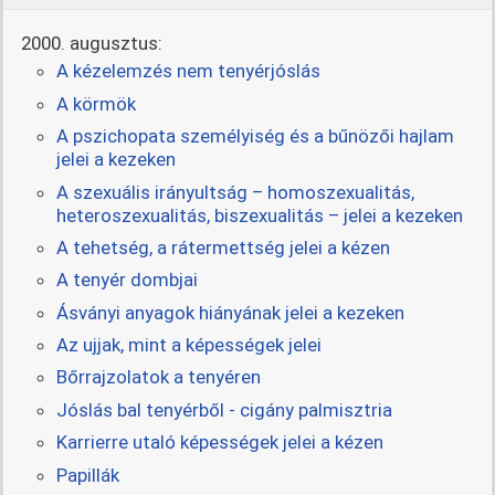
2000. augusztus:
A kézelemzés nem tenyérjóslás
A körmök
A pszichopata személyiség és a bűnözői hajlam
jelei a kezeken
A szexuális irányultság – homoszexualitás,
heteroszexualitás, biszexualitás – jelei a kezeken
A tehetség, a rátermettség jelei a kézen
A tenyér dombjai
Ásványi anyagok hiányának jelei a kezeken
Az ujjak, mint a képességek jelei
Bőrrajzolatok a tenyéren
Jóslás bal tenyérből - cigány palmisztria
Karrierre utaló képességek jelei a kézen
Papillák