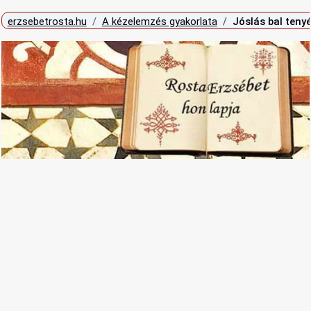
erzsebetrosta.hu
A kézelemzés gyakorlata
Jóslás bal tenyé