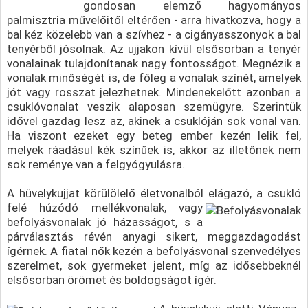
gondosan elemző hagyományos
palmisztria művelőitől eltérően - arra hivatkozva, hogy a
bal kéz közelebb van a szívhez - a cigányasszonyok a bal
tenyérből jósolnak. Az ujjakon kívül elsősorban a tenyér
vonalainak tulajdonítanak nagy fontosságot. Megnézik a
vonalak minőségét is, de főleg a vonalak színét, amelyek
jót vagy rosszat jelezhetnek. Mindenekelőtt azonban a
csuklóvonalat veszik alaposan szemügyre. Szerintük
idővel gazdag lesz az, akinek a csuklóján sok vonal van.
Ha viszont ezeket egy beteg ember kezén lelik fel,
melyek ráadásul kék színűek is, akkor az illetőnek nem
sok reménye van a felgyógyulásra.
A hüvelykujjat körülölelő életvonalból elágazó, a csukló
felé húzódó mellékvonalak, vagy
befolyásvonalak jó házasságot, s a
párválasztás révén anyagi sikert, meggazdagodást
ígérnek. A fiatal nők kezén a befolyásvonal szenvedélyes
szerelmet, sok gyermeket jelent, míg az idősebbeknél
elsősorban örömet és boldogságot ígér.