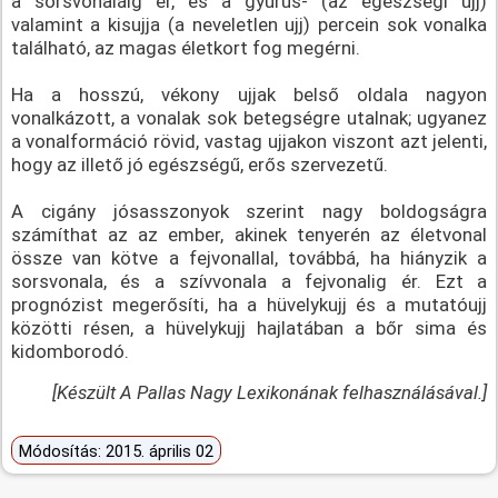
a sorsvonaláig ér, és a gyűrűs- (az egészségi ujj)
valamint a kisujja (a neveletlen ujj) percein sok vonalka
található, az magas életkort fog megérni.
Ha a hosszú, vékony ujjak belső oldala nagyon
vonalkázott, a vonalak sok betegségre utalnak; ugyanez
a vonalformáció rövid, vastag ujjakon viszont azt jelenti,
hogy az illető jó egészségű, erős szervezetű.
A cigány jósasszonyok szerint nagy boldogságra
számíthat az az ember, akinek tenyerén az életvonal
össze van kötve a fejvonallal, továbbá, ha hiányzik a
sorsvonala, és a szívvonala a fejvonalig ér. Ezt a
prognózist megerősíti, ha a hüvelykujj és a mutatóujj
közötti résen, a hüvelykujj hajlatában a bőr sima és
kidomborodó.
[Készült A Pallas Nagy Lexikonának felhasználásával.]
Módosítás: 2015. április 02