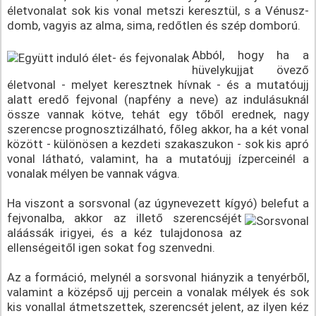
életvonalat sok kis vonal metszi keresztül, s a Vénusz-
domb, vagyis az alma, sima, redőtlen és szép domború.
Abból, hogy ha a
hüvelykujjat övező
életvonal - melyet keresztnek hívnak - és a mutatóujj
alatt eredő fejvonal (napfény a neve) az indulásuknál
össze vannak kötve, tehát egy tőből erednek, nagy
szerencse prognosztizálható, főleg akkor, ha a két vonal
között - különösen a kezdeti szakaszukon - sok kis apró
vonal látható, valamint, ha a mutatóujj ízperceinél a
vonalak mélyen be vannak vágva.
Ha viszont a sorsvonal (az úgynevezett kígyó) belefut a
fejvonalba,
akkor az illető szerencséjét
aláássák irigyei, és a kéz tulajdonosa az
ellenségeitől igen sokat fog szenvedni.
Az a formáció, melynél a sorsvonal hiányzik a tenyérből,
valamint a középső ujj percein a vonalak mélyek és sok
kis vonallal átmetszettek, szerencsét jelent, az ilyen kéz