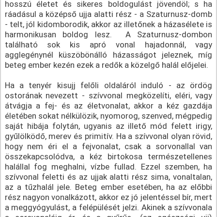
hosszú életet és sikeres boldogulást jövendöl; s ha
ráadásul a középső ujja alatti rész - a Szaturnusz-domb
- telt, jól kidomborodik, akkor az illetőnek a házasélete is
harmonikusan boldog lesz. A Szaturnusz-dombon
található sok kis apró vonal hajadonnál, vagy
agglegénynél küszöbönálló házasságot jeleznek, míg
beteg ember kezén ezek a redők a közelgő halál előjelei.
Ha a tenyér kisujj felőli oldaláról induló - az ördög
ostorának nevezett - szívvonal megközelíti, eléri, vagy
átvágja a fej- és az életvonalat, akkor a kéz gazdája
életében sokat nélkülözik, nyomorog, szenved, mégpedig
saját hibája folytán, ugyanis az illető mód felett irigy,
gyűlölködő, merev és primitív. Ha a szívvonal olyan rövid,
hogy nem éri el a fejvonalat, csak a sorvonallal van
összekapcsolódva, a kéz birtokosa természetellenes
halállal fog meghalni, vízbe fullad. Ezzel szemben, ha
szívvonal feletti és az ujjak alatti rész sima, vonaltalan,
az a tűzhalál jele. Beteg ember esetében, ha az előbbi
rész nagyon vonalkázott, akkor ez jó jelentéssel bír, mert
a meggyógyulást, a felépülését jelzi. Akinek a szívvonala