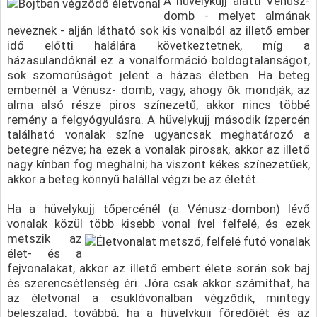
A hüvelykujj alatti Vénusz-
domb - melyet almának
neveznek - alján látható sok kis vonalból az illető ember
idő előtti halálára következtetnek, míg a
házasulandóknál ez a vonalformáció boldogtalanságot,
sok szomorúságot jelent a házas életben. Ha beteg
embernél a Vénusz- domb, vagy, ahogy ők mondják, az
alma alsó része piros színezetű, akkor nincs többé
remény a felgyógyulásra. A hüvelykujj második ízpercén
található vonalak színe ugyancsak meghatározó a
betegre nézve; ha ezek a vonalak pirosak, akkor az illető
nagy kínban fog meghalni; ha viszont kékes színezetűek,
akkor a beteg könnyű halállal végzi be az életét.
Ha a hüvelykujj tőpercénél (a Vénusz-dombon) lévő
vonalak közül több kisebb vonal ível felfelé, és ezek
metszik az
élet- és a
fejvonalakat, akkor az illető embert élete során sok baj
és szerencsétlenség éri. Jóra csak akkor számíthat, ha
az életvonal a csuklóvonalban végződik, mintegy
beleszalad, továbbá, ha a hüvelykujj főredőjét és az