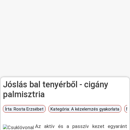
Jóslás bal tenyérből - cigány
palmisztria
Írta:
Rosta Erzsébet
Kategória:
A kézelemzés gyakorlata
M
Az aktív és a passzív kezet egyaránt