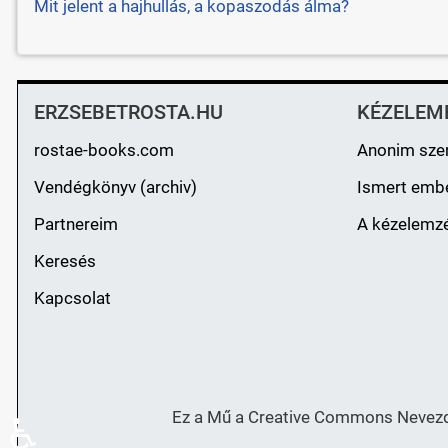
Mit jelent a hajhullás, a kopaszodás álma?
ERZSEBETROSTA.HU
KÉZELEM
rostae-books.com
Anonim sze
Vendégkönyv (archiv)
Ismert emb
Partnereim
A kézelemzé
Keresés
Kapcsolat
Ez a Mű a Creative Commons Nevezd 
♿