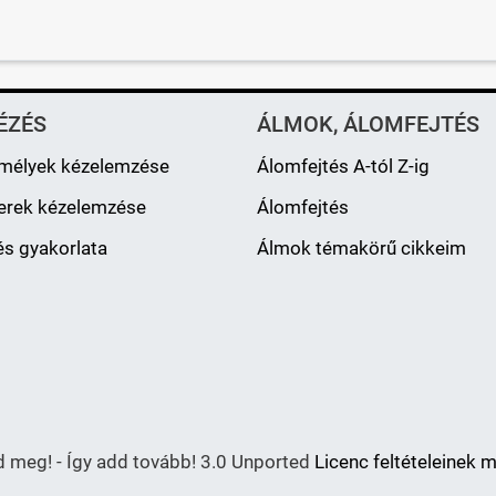
ÉZÉS
ÁLMOK, ÁLOMFEJTÉS
mélyek kézelemzése
Álomfejtés A-tól Z-ig
erek kézelemzése
Álomfejtés
s gyakorlata
Álmok témakörű cikkeim
meg! - Így add tovább! 3.0 Unported
Licenc feltételeinek 