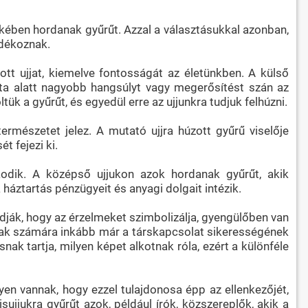
ekében hordanak gyűrűt. Azzal a választásukkal azonban,
ndékoznak.
tt ujjat, kiemelve fontosságát az életünkben. A külső
ta alatt nagyobb hangsúlyt vagy megerősítést szán az
tük a gyűrűt, és egyedül erre az ujjunkra tudjuk felhúzni.
természetet jelez. A mutató ujjra húzott gyűrű viselője
 fejezi ki.
lkodik. A középső ujjukon azok hordanak gyűrűt, akik
 háztartás pénzügyeit és anyagi dolgait intézik.
dják, hogy az érzelmeket szimbolizálja, gyengülőben van
okak számára inkább már a társkapcsolat sikerességének
snak tartja, milyen képet alkotnak róla, ezért a különféle
yen vannak, hogy ezzel tulajdonosa épp az ellenkezőjét,
ujjukra gyűrűt azok, például írók, közszereplők, akik a