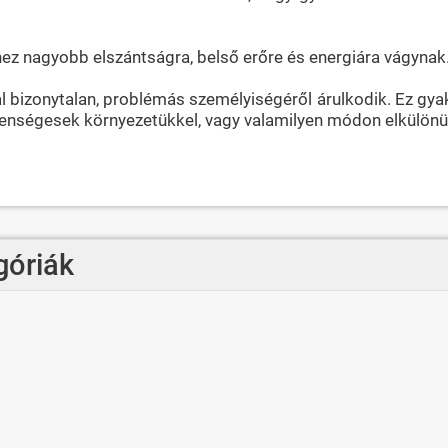
éhez nagyobb elszántságra, belső erőre és energiára vágynak
al bizonytalan, problémás személyiségéről árulkodik. Ez gy
llenségesek környezetükkel, vagy valamilyen módon elkülönü
góriák