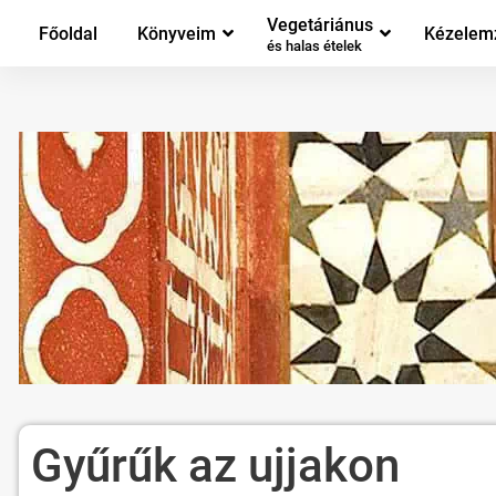
Vegetáriánus
Főoldal
Könyveim
Kézelem
és halas ételek
Gyűrűk az ujjakon