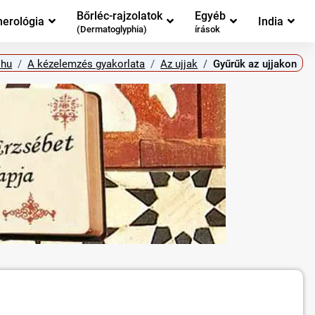
Bőrléc-rajzolatok
Egyéb
erológia
India
(Dermatoglyphia)
írások
.hu
A kézelemzés gyakorlata
Az ujjak
Gyűrűk az ujjakon