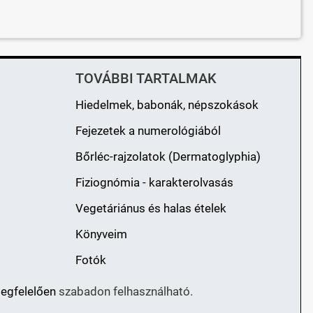
TOVÁBBI TARTALMAK
Hiedelmek, babonák, népszokások
Fejezetek a numerológiából
Bőrléc-rajzolatok (Dermatoglyphia)
Fiziognómia - karakterolvasás
Vegetáriánus és halas ételek
Könyveim
Fotók
megfelelően
szabadon felhasználható.