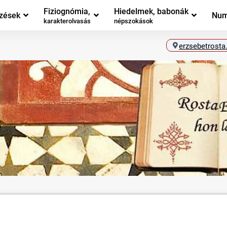
Fiziognómia,
Hiedelmek, babonák
zések
Num
karakterolvasás
népszokások
erzsebetrosta