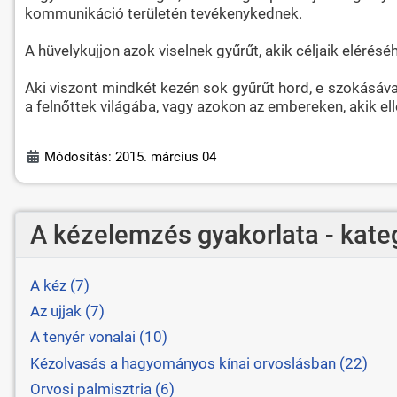
kommunikáció területén tevékenykednek.
A hüvelykujjon azok viselnek gyűrűt, akik céljaik elérés
Aki viszont mindkét kezén sok gyűrűt hord, e szokásáv
a felnőttek világába, vagy azokon az embereken, akik e
Módosítás: 2015. március 04
A kézelemzés gyakorlata - kate
A kéz (7)
Az ujjak (7)
A tenyér vonalai (10)
Kézolvasás a hagyományos kínai orvoslásban (22)
Orvosi palmisztria (6)