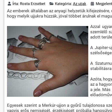
Írta:
Rosta Erzsébet
Kategória:
Az ujjak
Megjelent
Az emberek általában az anyagi helyzetük kifejezésére,
hogy melyik ujjukra húzzák, jóval többet árulnak el mag
Azzal ugya
szemlélő s
adott terüle
A Jupiter-u
szélsőséges
A Szaturnu
stabilitásr
Azóta, hogy
az a hagyom
a jele. Más
előadóművé
Egyesek szerint a Merkúr-ujjon a gyűrű tulajdonosa sze
vagyis erős nemiségét, érzékiségét próbálja hangsúlyoz