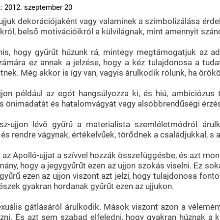
: 2012. szeptember 20
 ujjuk dekorációjaként vagy valaminek a szimbolizálása érd
ukról, belső motivációikról a külvilágnak, mint amennyit szá
nis, hogy gyűrűt húzunk rá, mintegy megtámogatjuk az ado
zámára ez annak a jelzése, hogy a kéz tulajdonosa a tuda
tnek. Még akkor is így van, vagyis árulkodik rólunk, ha örököl
jjon például az egót hangsúlyozza ki, és hiú, ambiciózus 
 önimádatát és hatalomvágyát vagy alsóbbrendűségi érzését
sz-ujjon lévő gyűrű a materialista szemléletmódról áru
a és rendre vágynak, értékelvűek, törődnek a családjukkal, s a
 az Apolló-ujjat a szívvel hozzák összefüggésbe, és azt mon
ány, hogy a jegygyűrűt ezen az ujjon szokás viselni. Ez s
 gyűrű ezen az ujjon viszont azt jelzi, hogy tulajdonosa fonto
szek gyakran hordanak gyűrűt ezen az ujjukon.
xuális gátlásáról árulkodik. Mások viszont azon a vélemén
ni. És azt sem szabad elfeledni, hogy gyakran húznak a kis