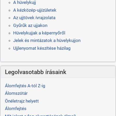
A hüvelykujj
A kézközép-ujjízületek
Az ujjtövek ívrajzolata
Gyűrűk az ujjakon
Hüvelykujjak a képernyőről
Jelek és mintázatok a hüvelykujjon
Ujjlenyomat készítése házilag
Legolvasotabb írásaink
Álomfejtés A-tól Z-ig
Álomszótár
Önéletrajz helyett
Álomfejtés