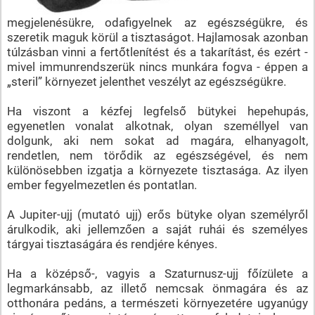
megjelenésükre, odafigyelnek az egészségükre, és
szeretik maguk körül a tisztaságot. Hajlamosak azonban
túlzásban vinni a fertőtlenítést és a takarítást, és ezért -
mivel immunrendszerük nincs munkára fogva - éppen a
„steril” környezet jelenthet veszélyt az egészségükre.
Ha viszont a kézfej legfelső bütykei hepehupás,
egyenetlen vonalat alkotnak, olyan személlyel van
dolgunk, aki nem sokat ad magára, elhanyagolt,
rendetlen, nem törődik az egészségével, és nem
különösebben izgatja a környezete tisztasága. Az ilyen
ember fegyelmezetlen és pontatlan.
A Jupiter-ujj (mutató ujj) erős bütyke olyan személyről
árulkodik, aki jellemzően a saját ruhái és személyes
tárgyai tisztaságára és rendjére kényes.
Ha a középső-, vagyis a Szaturnusz-ujj főízülete a
legmarkánsabb, az illető nemcsak önmagára és az
otthonára pedáns, a természeti környezetére ugyanúgy