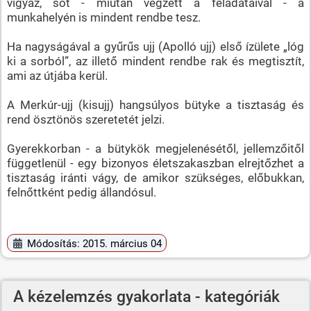
vigyáz, sőt - miután végzett a feladataival - a
munkahelyén is mindent rendbe tesz.
Ha nagyságával a gyűrűs ujj (Apolló ujj) első ízülete „lóg
ki a sorból”, az illető mindent rendbe rak és megtisztít,
ami az útjába kerül.
A Merkúr-ujj (kisujj) hangsúlyos bütyke a tisztaság és
rend ösztönös szeretetét jelzi.
Gyerekkorban - a bütykök megjelenésétől, jellemzőitől
függetlenül - egy bizonyos életszakaszban elrejtőzhet a
tisztaság iránti vágy, de amikor szükséges, előbukkan,
felnőttként pedig állandósul.
Módosítás: 2015. március 04
A kézelemzés gyakorlata - kategóriák