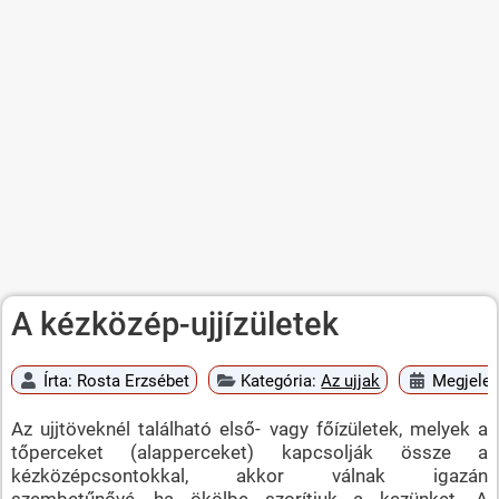
A kézközép-ujjízületek
Írta:
Rosta Erzsébet
Kategória:
Az ujjak
Megjelen
Az ujjtöveknél található első- vagy főízületek, melyek a
tőperceket (alapperceket) kapcsolják össze a
kézközépcsontokkal, akkor válnak igazán
szembetűnővé, ha ökölbe szorítjuk a kezünket. A