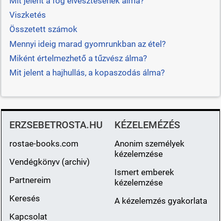
Mit jelent a fog elvesztésének álma?
Viszketés
Összetett számok
Mennyi ideig marad gyomrunkban az étel?
Miként értelmezhető a tűzvész álma?
Mit jelent a hajhullás, a kopaszodás álma?
ERZSEBETROSTA.HU
KÉZELEMÉZÉS
rostae-books.com
Anonim személyek
kézelemzése
Vendégkönyv (archiv)
Ismert emberek
Partnereim
kézelemzése
Keresés
A kézelemzés gyakorlata
Kapcsolat