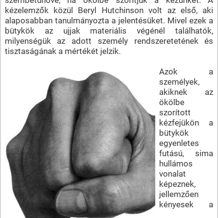
kézelemzők közül Beryl Hutchinson volt az első, aki
alaposabban tanulmányozta a jelentésüket. Mivel ezek a
bütykök az ujjak materiális végénél találhatók,
milyenségük az adott személy rendszeretetének és
tisztaságának a mértékét jelzik.
Azok a
személyek,
akiknek az
ökölbe
szorított
kézfejükön a
bütykök
egyenletes
futású, sima
hullámos
vonalat
képeznek,
jellemzően
kényesek a