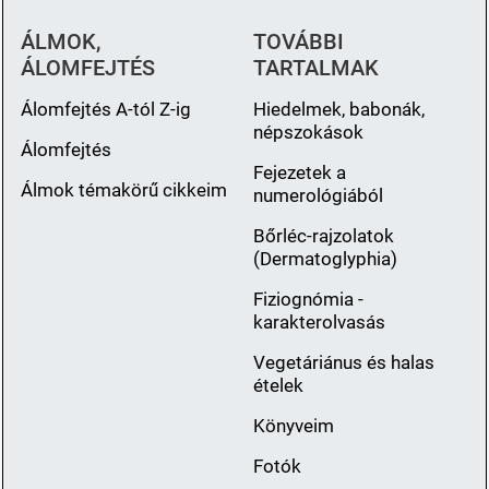
ÁLMOK,
TOVÁBBI
ÁLOMFEJTÉS
TARTALMAK
Álomfejtés A-tól Z-ig
Hiedelmek, babonák,
népszokások
Álomfejtés
Fejezetek a
Álmok témakörű cikkeim
numerológiából
Bőrléc-rajzolatok
(Dermatoglyphia)
Fiziognómia -
karakterolvasás
Vegetáriánus és halas
ételek
Könyveim
Fotók