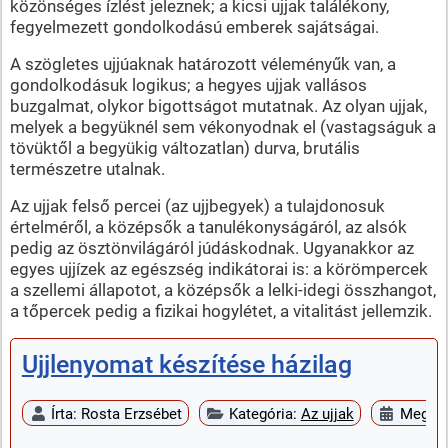
közönséges ízlést jeleznek; a kicsi ujjak találékony,
fegyelmezett gondolkodású emberek sajátságai.
A szögletes ujjúaknak határozott véleményűk van, a
gondolkodásuk logikus; a hegyes ujjak vallásos
buzgalmat, olykor bigottságot mutatnak. Az olyan ujjak,
melyek a begyüknél sem vékonyodnak el (vastagságuk a
tövüktől a begyükig változatlan) durva, brutális
természetre utalnak.
Az ujjak felső percei (az ujjbegyek) a tulajdonosuk
értelméről, a középsők a tanulékonyságáról, az alsók
pedig az ösztönvilágáról júdáskodnak. Ugyanakkor az
egyes ujjízek az egészség indikátorai is: a körömpercek
a szellemi állapotot, a középsők a lelki-idegi összhangot,
a tőpercek pedig a fizikai hogylétet, a vitalitást jellemzik.
Ujjlenyomat készítése házilag
Írta:
Rosta Erzsébet
Kategória:
Az ujjak
Megjele