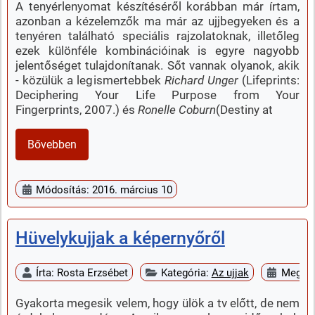
A tenyérlenyomat készítéséről korábban már írtam,
azonban a kézelemzők ma már az ujjbegyeken és a
tenyéren található speciális rajzolatoknak, illetőleg
ezek különféle kombinációinak is egyre nagyobb
jelentőséget tulajdonítanak. Sőt vannak olyanok, akik
- közülük a legismertebbek
Richard Unger
(Lifeprints:
Deciphering Your Life Purpose from Your
Fingerprints, 2007.) és
Ronelle Coburn
(Destiny at
Bővebben
Módosítás: 2016. március 10
Hüvelykujjak a képernyőről
Írta:
Rosta Erzsébet
Kategória:
Az ujjak
Megjel
Gyakorta megesik velem, hogy ülök a tv előtt, de nem