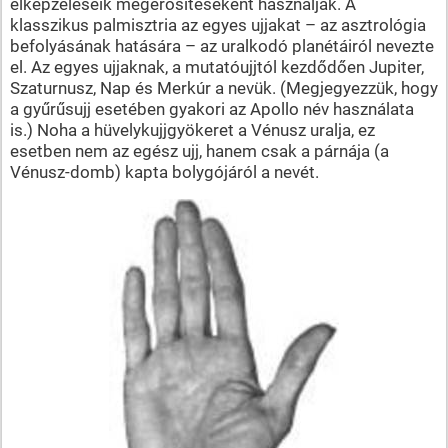
elképzeléseik megerősítéseként használják. A
klasszikus palmisztria az egyes ujjakat – az asztrológia
befolyásának hatására – az uralkodó planétáiról nevezte
el. Az egyes ujjaknak, a mutatóujjtól kezdődően Jupiter,
Szaturnusz, Nap és Merkúr a nevük. (Megjegyezzük, hogy
a gyűrűsujj esetében gyakori az Apollo név használata
is.) Noha a hüvelykujjgyökeret a Vénusz uralja, ez
esetben nem az egész ujj, hanem csak a párnája (a
Vénusz-domb) kapta bolygójáról a nevét.