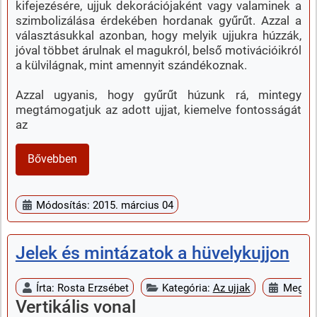
kifejezésére, ujjuk dekorációjaként vagy valaminek a
szimbolizálása érdekében hordanak gyűrűt. Azzal a
választásukkal azonban, hogy melyik ujjukra húzzák,
jóval többet árulnak el magukról, belső motivációikról
a külvilágnak, mint amennyit szándékoznak.
Azzal ugyanis, hogy gyűrűt húzunk rá, mintegy
megtámogatjuk az adott ujjat, kiemelve fontosságát
az
Bővebben
Módosítás: 2015. március 04
Jelek és mintázatok a hüvelykujjon
Írta:
Rosta Erzsébet
Kategória:
Az ujjak
Megjel
Vertikális vonal