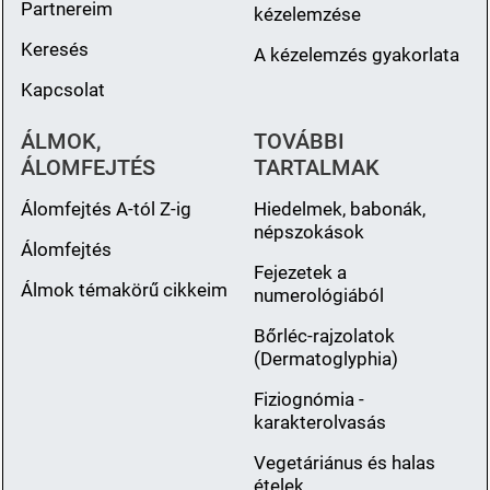
Partnereim
kézelemzése
Keresés
A kézelemzés gyakorlata
Kapcsolat
ÁLMOK,
TOVÁBBI
ÁLOMFEJTÉS
TARTALMAK
Álomfejtés A-tól Z-ig
Hiedelmek, babonák,
népszokások
Álomfejtés
Fejezetek a
Álmok témakörű cikkeim
numerológiából
Bőrléc-rajzolatok
(Dermatoglyphia)
Fiziognómia -
karakterolvasás
Vegetáriánus és halas
ételek