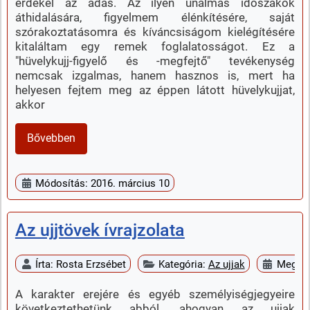
érdekel az adás. Az ilyen unalmas időszakok
áthidalására, figyelmem élénkítésére, saját
szórakoztatásomra és kíváncsiságom kielégítésére
kitaláltam egy remek foglalatosságot. Ez a
"hüvelykujj-figyelő és -megfejtő" tevékenység
nemcsak izgalmas, hanem hasznos is, mert ha
helyesen fejtem meg az éppen látott hüvelykujjat,
akkor
Bővebben
Módosítás: 2016. március 10
Az ujjtövek ívrajzolata
Írta:
Rosta Erzsébet
Kategória:
Az ujjak
Megjel
A karakter erejére és egyéb személyiségjegyeire
következtethetünk abból, ahogyan az ujjak