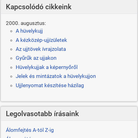
Kapcsolódó cikkeink
2000. augusztus:
A hüvelykujj
A kézközép-ujjízületek
Az ujjtövek ívrajzolata
Gyűrűk az ujjakon
Hüvelykujjak a képernyőről
Jelek és mintázatok a hüvelykujjon
Ujjlenyomat készítése házilag
Legolvasotabb írásaink
Álomfejtés A-tól Z-ig