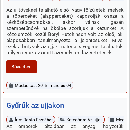
Az ujjtöveknél található első- vagy főízületek, melyek
a tőperceket (alapperceket) kapcsolják össze a
kézközépcsontokkal, akkor válnak igazán
szembetűnővé, ha ökölbe szorítjuk a kezünket. A
kézelemzők közül Beryl Hutchinson volt az első, aki
alaposabban tanulmányozta a jelentésüket. Mivel
ezek a bütykök az ujjak materiális végénél találhatók,
milyenségük az adott személy rendszeretetének
Bővebben
Módosítás: 2015. március 04
Gyűrűk az ujjakon
Írta:
Rosta Erzsébet
Kategória:
Az ujjak
Megjel
Az emberek általában az anyagi helyzetük