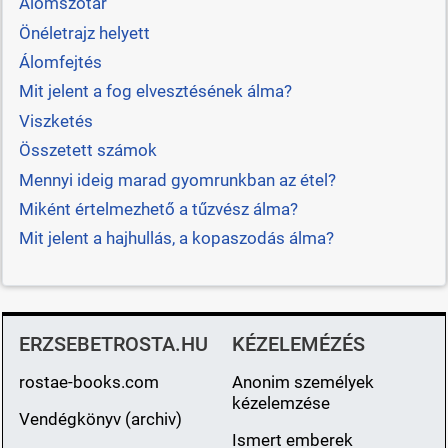
Álomszótár
Önéletrajz helyett
Álomfejtés
Mit jelent a fog elvesztésének álma?
Viszketés
Összetett számok
Mennyi ideig marad gyomrunkban az étel?
Miként értelmezhető a tűzvész álma?
Mit jelent a hajhullás, a kopaszodás álma?
ERZSEBETROSTA.HU
KÉZELEMÉZÉS
rostae-books.com
Anonim személyek
kézelemzése
Vendégkönyv (archiv)
Ismert emberek