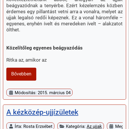
beágyazódnak a tenyérbe. Ezért kézelemzés közben
érdemes egy pillantást vetni arra a vonalra, melyet az
ujjak legalsó redői képeznek. Ez a vonal háromféle –
egyenes, enyhén ívelt és meredeken ívelt – alakzatot
ölthet.
Közelítőleg egyenes beágyazódás
Ritka az, amikor az
Bővebben
Módosítás: 2015. március 04
A kézközép-ujjízületek
Írta:
Rosta Erzsébet
Kategória:
Az ujjak
Megjel