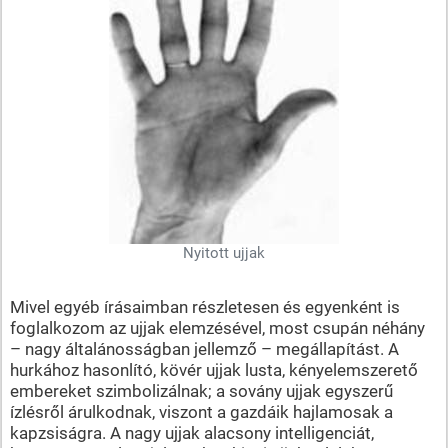
Nyitott ujjak
Mivel egyéb írásaimban részletesen és egyenként is
foglalkozom az ujjak elemzésével, most csupán néhány
– nagy általánosságban jellemző – megállapítást. A
hurkához hasonlító, kövér ujjak lusta, kényelemszerető
embereket szimbolizálnak; a sovány ujjak egyszerű
ízlésről árulkodnak, viszont a gazdáik hajlamosak a
kapzsiságra. A nagy ujjak alacsony intelligenciát,