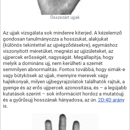
Összezárt ujjak
Az ujjak vizsgálata sok mindenre kiterjed. A kézelemző
gondosan tanulmányozza a hosszukat, alakjukat
(különös tekintettel az ujjvégződésekre), egymáshoz
viszonyított méretüket, megnézi az ujjízületeket, az
ujjpercek erősségét, nagyságát. Megállapítja, hogy
melyik a domináns ujj, nem kerülheti a szemét
semmilyen abnormalitás. Fontos továbbá, hogy simák-e
vagy bütykösek az ujjak, mennyire merevek vagy
hajlékonyak, milyen ujjbegyrajzolatok találhatók rajtuk, a
gyenge és az erős ujjpercek azonosítása, és – a legújabb
kutatások szerint – sok információt hordoz a mutatóujj
és a gyűrűsujj hosszának hányadosa, az ún.
2D:4D arány
is.