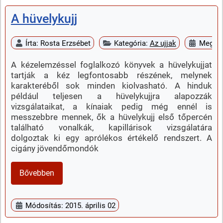
A hüvelykujj
Írta:
Rosta Erzsébet
Kategória:
Az ujjak
Megjele
A kézelemzéssel foglalkozó könyvek a hüvelykujjat
tartják a kéz legfontosabb részének, melynek
karakteréből sok minden kiolvasható. A hinduk
például teljesen a hüvelykujjra alapozzák
vizsgálataikat, a kínaiak pedig még ennél is
messzebbre mennek, ők a hüvelykujj első tőpercén
található vonalkák, kapillárisok vizsgálatára
dolgoztak ki egy aprólékos értékelő rendszert. A
cigány jövendőmondók
Bővebben
Módosítás: 2015. április 02