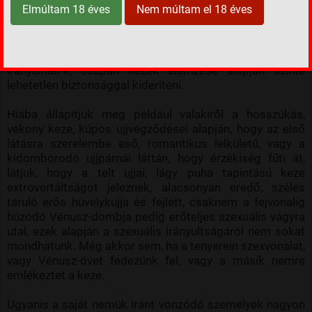
Elmúltam 18 éves
Nem múltam el 18 éves
agresszivitásáról, önbecsülésének, önmaga
elfogadásának mértékéről, hogy mennyire képes élvezni
és kiteljesíteni a kapcsolatait. Azt viszont, hogy ezek az
érzések a férfiakra vagy nőkre (esetleg mindkét nemre)
irányulnak-e, csupán kezek elemzése alapján szinte
lehetetlen biztonsággal kideríteni.
Hiába állapítjuk meg például valakiről a hosszúkás,
vékony keze, kúpos ujjvégződései alapján, hogy az első
látásra szerelembe eső, romantikus lelkületű, vagy a
kidomborodó ujjpárnái láttán, hogy érzékiség fűti át,
látjuk, hogy a telt ujjai, lágy puha tapintású keze
extrovertáltságot jeleznek, alacsonyan eredő, széles
táruló erős hüvelykujja és fejlett, csaknem a fejvonalig
húzódó Vénusz-dombja pedig erőteljes szexuális vágyra
utal, ezek alapján a szexuális irányultságáról nem sokat
mondhatunk. Még akkor sem, ha a tenyerein szexvonalat,
vagy Vénusz-övet fedezünk fel, vagy a másik nemre
emlékeztet a keze.
Ugyanis a saját nemük iránt vonzódó személyek nagyon