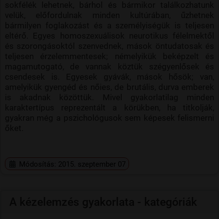
sokfélék lehetnek, bárhol és bármikor találkozhatunk
velük, előfordulnak minden kultúrában, űzhetnek
bármilyen foglakozást és a személyiségük is teljesen
eltérő. Egyes homoszexuálisok neurotikus félelmektől
és szorongásoktól szenvednek, mások öntudatosak és
teljesen érzelemmentesek; némelyikük beképzelt és
magamutogató, de vannak köztük szégyenlősek és
csendesek is. Egyesek gyávák, mások hősök; van,
amelyikük gyengéd és nőies, de brutális, durva emberek
is akadnak közöttük. Mivel gyakorlatilag minden
karaktertípus reprezentált a körükben, ha titkolják,
gyakran még a pszichológusok sem képesek felismerni
őket.
Módosítás: 2015. szeptember 07
A kézelemzés gyakorlata - kategóriák