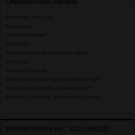
Legolvasotabb írásaink
Álomfejtés A-tól Z-ig
Álomszótár
Önéletrajz helyett
Álomfejtés
Mit jelent a fog elvesztésének álma?
Viszketés
Összetett számok
Mennyi ideig marad gyomrunkban az étel?
Miként értelmezhető a tűzvész álma?
Mit jelent a hajhullás, a kopaszodás álma?
ERZSEBETROSTA.HU
KÉZELEMÉZÉS