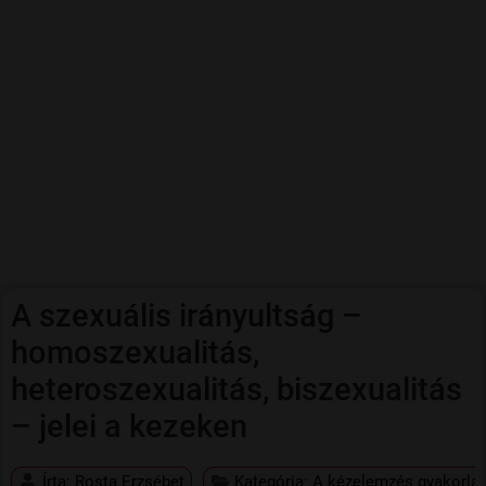
A szexuális irányultság –
homoszexualitás,
heteroszexualitás, biszexualitás
– jelei a kezeken
Írta:
Rosta Erzsébet
Kategória:
A kézelemzés gyakorla