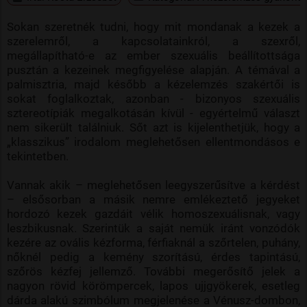
Sokan szeretnék tudni, hogy mit mondanak a kezek a
szerelemről, a kapcsolatainkról, a szexről,
megállapítható-e az ember szexuális beállítottsága
pusztán a kezeinek megfigyelése alapján. A témával a
palmisztria, majd később a kézelemzés szakértői is
sokat foglalkoztak, azonban - bizonyos szexuális
sztereotípiák megalkotásán kívül - egyértelmű választ
nem sikerült találniuk. Sőt azt is kijelenthetjük, hogy a
„klasszikus” irodalom meglehetősen ellentmondásos e
tekintetben.
Vannak akik – meglehetősen leegyszerűsítve a kérdést
– elsősorban a másik nemre emlékeztető jegyeket
hordozó kezek gazdáit vélik homoszexuálisnak, vagy
leszbikusnak. Szerintük a saját nemük iránt vonzódók
kezére az ovális kézforma, férfiaknál a szőrtelen, puhány,
nőknél pedig a kemény szorítású, érdes tapintású,
szőrös kézfej jellemző. További megerősítő jelek a
nagyon rövid körömpercek, lapos ujjgyökerek, esetleg
dárda alakú szimbólum megjelenése a Vénusz-dombon,