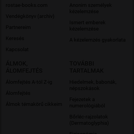
rostae-books.com
Anonim személyek
kézelemzése
Vendégkönyv (archiv)
Ismert emberek
Partnereim
kézelemzése
Keresés
A kézelemzés gyakorlata
Kapcsolat
ÁLMOK,
TOVÁBBI
ÁLOMFEJTÉS
TARTALMAK
Álomfejtés A-tól Z-ig
Hiedelmek, babonák,
népszokások
Álomfejtés
Fejezetek a
Álmok témakörű cikkeim
numerológiából
Bőrléc-rajzolatok
(Dermatoglyphia)
Fiziognómia -