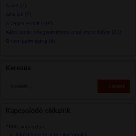
A kéz (7)
Az ujjak (7)
A tenyér vonalai (10)
Kézolvasás a hagyományos kínai orvoslásban (22)
Orvosi palmisztria (6)
Keresés
Keresés
Keresés
Kapcsolódó cikkeink
2000. augusztus:
A kézelemzés nem tenyérjóslás