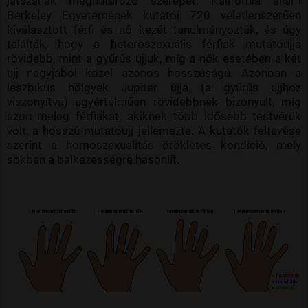
játszanak meghatározó szerepet. Kalifornia állam
Berkeley Egyetemének kutatói 720 véletlenszerűen
kiválasztott férfi és nő kezét tanulmányozták, és úgy
találták, hogy a heteroszexuális férfiak mutatóujja
rövidebb, mint a gyűrűs ujjuk, míg a nők esetében a két
ujj nagyjából közel azonos hosszúságú. Azonban a
leszbikus hölgyek Jupiter ujja (a gyűrűs ujjhoz
viszonyítva) egyértelműen rövidebbnek bizonyult, míg
azon meleg férfiakat, akiknek több idősebb testvérük
volt, a hosszú mutatóujj jellemezte. A kutatók feltevése
szerint a homoszexualitás örökletes kondíció, mely
sokban a balkezességre hasonlít.