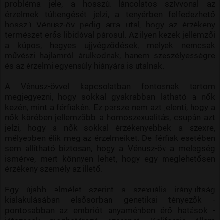
probléma jele, a hosszú, láncolatos szívvonal az
érzelmek túltengését jelzi, a tenyérben felfedezhető
hosszú Vénusz-öv pedig arra utal, hogy az érzékeny
természet erős libidóval párosul. Az ilyen kezek jellemzői
a kúpos, hegyes ujjvégződések, melyek nemcsak
művészi hajlamról árulkodnak, hanem szeszélyességre
és az érzelmi egyensúly hiányára is utalnak.
A Vénusz-övvel kapcsolatban fontosnak tartom
megjegyezni, hogy sokkal gyakrabban látható a nők
kezén, mint a férfiakén. Ez persze nem azt jelenti, hogy a
nők körében jellemzőbb a homoszexualitás, csupán azt
jelzi, hogy a nők sokkal érzékenyebbek a szexre,
mélyebben élik meg az érzelmeiket. De férfiak esetében
sem állítható biztosan, hogy a Vénusz-öv a melegség
ismérve, mert könnyen lehet, hogy egy meglehetősen
érzékeny személy az illető.
Egy újabb elmélet szerint a szexuális irányultság
kialakulásában elsősorban genetikai tényezők -
pontosabban az embriót anyaméhben érő hatások -