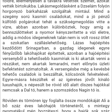
földre, leleményesen a tavakra vetettek szemet, azokat
vették birtokukba. Lakásmegoldásként a Dzselám folyón
horgonyzó bárkaházak szolgáltak mintául. Mind a
szegény sorú kasmíri családokat, mind a jó pénzű
külföldi polgárokat tehát a szükségmegoldás vitte a
vízre, abban azonban különböztek, hogy amíg a
bennszülötteket a nyomor kényszerítette a vízi életre,
addig a módos idegeneknek talán nem is volt rossz ötlet
a szokatlan szálláslehetőség. Lázas hajóépítés
kezdődött Srinagarban, a gazdag idegenek egyre
fényűzőbb lakóhajókat építettek, azonban a hajóépítési
versenyből a tehetősebb kasmíriak is ki akarták venni a
részüket, nem akartak lemaradni, mert előnyös üzleti
befektetést szimatoltak. A versengésbe még a kevésbé
tehetős családok is beszálltak, kölcsönök felvételével.
Egyre-másra készültek el az ígéretes jövőt kínáló
luxushajók, s népesült be rövid idő alatt díszes hajókkal
nemcsak a Dal tó, hanem a szomszédos Nagin tó is.
Röviden és tömören így foglalta össze mondókáját Ali a
bő száz éves lakóhajók történetéről, s mintegy
nyomatékul még hozzáteszi, hogy a hajók sok száz