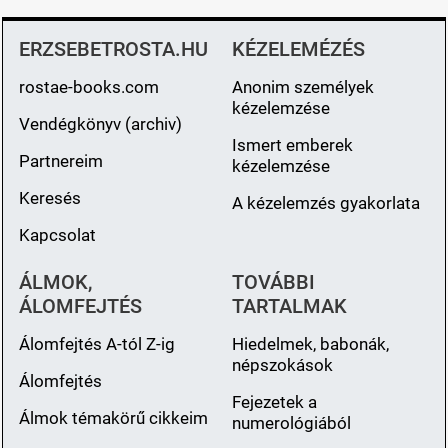
ERZSEBETROSTA.HU
KÉZELEMÉZÉS
rostae-books.com
Anonim személyek
kézelemzése
Vendégkönyv (archiv)
Ismert emberek
Partnereim
kézelemzése
Keresés
A kézelemzés gyakorlata
Kapcsolat
ÁLMOK,
TOVÁBBI
ÁLOMFEJTÉS
TARTALMAK
Álomfejtés A-tól Z-ig
Hiedelmek, babonák,
népszokások
Álomfejtés
Fejezetek a
Álmok témakörű cikkeim
numerológiából