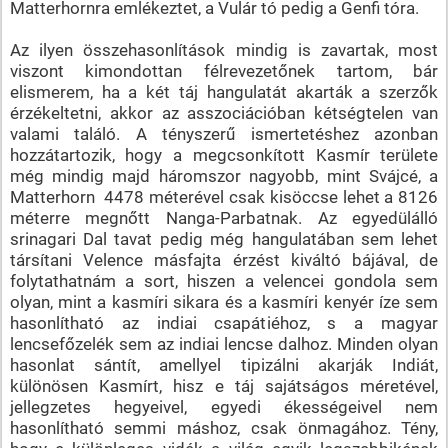
Matterhornra emlékeztet, a Vulár tó pedig a Genfi tóra.
Az ilyen összehasonlítások mindig is zavartak, most
viszont kimondottan félrevezetőnek tartom, bár
elismerem, ha a két táj hangulatát akarták a szerzők
érzékeltetni, akkor az asszociációban kétségtelen van
valami találó. A tényszerű ismertetéshez azonban
hozzátartozik, hogy a megcsonkított Kasmír területe
még mindig majd háromszor nagyobb, mint Svájcé, a
Matterhorn 4478 méterével csak kisöccse lehet a 8126
méterre megnőtt Nanga-Parbatnak. Az egyedülálló
srinagari Dal tavat pedig még hangulatában sem lehet
társítani Velence másfajta érzést kiváltó bájával, de
folytathatnám a sort, hiszen a velencei gondola sem
olyan, mint a kasmíri sikara és a kasmíri kenyér íze sem
hasonlítható az indiai csapátiéhoz, s a magyar
lencsefőzelék sem az indiai lencse dalhoz. Minden olyan
hasonlat sántít, amellyel tipizálni akarják Indiát,
különösen Kasmírt, hisz e táj sajátságos méretével,
jellegzetes hegyeivel, egyedi ékességeivel nem
hasonlítható semmi máshoz, csak önmagához. Tény,