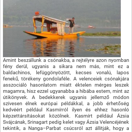
Amint beszállunk a csónakba, a rejtélyre azon nyomban
fény derül, ugyanis a sikara nem más, mint ez a
baldachinos, lefüggönyözött, kecses vonalú, lapos
fenekű, törékeny gondolaféle. A velenceiek csónakjára
asszociáló hasonlatom miatt éktelen mérges leszek
magamra, hisz ezzel ugyanabba a hibába estem, mint az
útikönyvek. A bedekkerek ugyanis jellemző módon
szívesen élnek európai példákkal, a jobb érhetőség
kedvéért például Kasmírról ilyen és ehhez hasonló
képzettársításokat közölnek. Kasmírt például Ázsia
Svájcának, Srinagart pedig kelet vagy Ázsia Velencéjének
tekintik, a Nanga–Parbat csúcsról azt állítják, hogy a