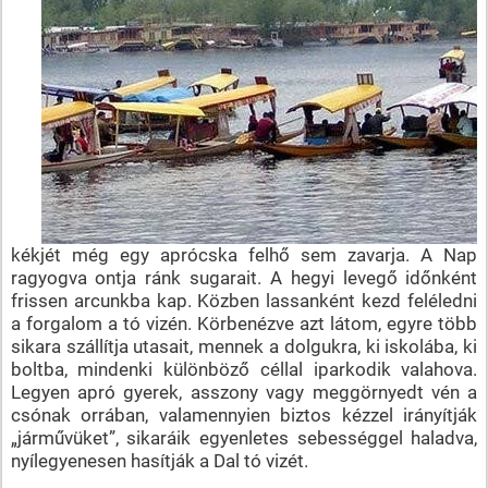
kékjét még egy aprócska felhő sem zavarja. A Nap
ragyogva ontja ránk sugarait. A hegyi levegő időnként
frissen arcunkba kap. Közben lassanként kezd feléledni
a forgalom a tó vizén. Körbenézve azt látom, egyre több
sikara szállítja utasait, mennek a dolgukra, ki iskolába, ki
boltba, mindenki különböző céllal iparkodik valahova.
Legyen apró gyerek, asszony vagy meggörnyedt vén a
csónak orrában, valamennyien biztos kézzel irányítják
„járművüket”, sikaráik egyenletes sebességgel haladva,
nyílegyenesen hasítják a Dal tó vizét.