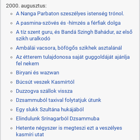
2000. augusztus:
A Nanga Parbaton szeszélyes istenség trónol.
A pasmina-szövés és -hímzés a férfiak dolga
A tíz szent guru, és Bandá Szingh Bahádur, az első
szikh uralkodó
Ambálái vacsora, böfögős szikhek asztalánál
Az étterem tulajdonosa saját guggoldáját ajánlja
fel nekem
Biryani és wazwan
Búcsút veszek Kasmírtól
Duzzogva szállok vissza
Dzsammuból taxival folytatjuk útunk
Egy slukk Szultána hukájából
Elindulunk Srínagarból Dzsammuba
Hetente négyszer is megteszi ezt a veszélyes
kasmíri utat