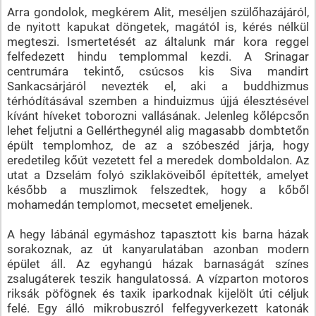
Arra gondolok, megkérem Alit, meséljen szülőhazájáról,
de nyitott kapukat döngetek, magától is, kérés nélkül
megteszi. Ismertetését az általunk már kora reggel
felfedezett hindu templommal kezdi. A Srinagar
centrumára tekintő, csúcsos kis Siva mandirt
Sankacsárjáról nevezték el, aki a buddhizmus
térhódításával szemben a hinduizmus újjá élesztésével
kívánt híveket toborozni vallásának. Jelenleg kőlépcsőn
lehet feljutni a Gellérthegynél alig magasabb dombtetőn
épült templomhoz, de az a szóbeszéd járja, hogy
eredetileg kőút vezetett fel a meredek domboldalon. Az
utat a Dzselám folyó sziklaköveiből építették, amelyet
később a muszlimok felszedtek, hogy a kőből
mohamedán templomot, mecsetet emeljenek.
A hegy lábánál egymáshoz tapasztott kis barna házak
sorakoznak, az út kanyarulatában azonban modern
épület áll. Az egyhangú házak barnaságát színes
zsalugáterek teszik hangulatossá. A vízparton motoros
riksák pöfögnek és taxik iparkodnak kijelölt úti céljuk
felé. Egy álló mikrobuszról felfegyverkezett katonák