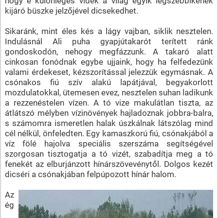
hogy e különleges vidék a világ egyik legszebbikének
kijáró büszke jelzőjével dicsekedhet.
Sikaránk, mint éles kés a lágy vajban, siklik nesztelen.
Indulásnál Ali puha gyapjútakarót terített ránk
gondoskodón, nehogy megfázzunk. A takaró alatt
cinkosan fonódnak egybe ujjaink, hogy ha felfedezünk
valami érdekeset, kézszorítással jelezzük egymásnak. A
csónakos fiú szív alakú lapátjával, begyakorlott
mozdulatokkal, ütemesen evez, nesztelen suhan ladikunk
a rezzenéstelen vízen. A tó vize makulátlan tiszta, az
átlátszó mélyben vízinövények hajladoznak jobbra-balra,
s számomra ismeretlen halak úszkálnak látszólag mind
cél nélkül, önfeledten. Egy kamaszkorú fiú, csónakjából a
víz fölé hajolva speciális szerszáma segítségével
szorgosan tisztogatja a tó vizét, szabadítja meg a tó
fenekét az elburjánzott hínárszövevénytől. Dolgos kezét
dicséri a csónakjában felpúpozott hínár halom.
Az
ég