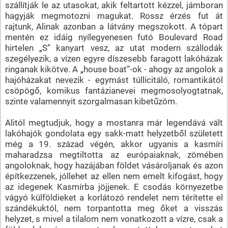
szállítják le az utasokat, akik feltartott kézzel, jámboran
hagyják megmotozni magukat. Rossz érzés fut át
rajtunk, Alinak azonban a látvány megszokott. A tópart
mentén ez idáig nyílegyenesen futó Boulevard Road
hirtelen „S” kanyart vesz, az utat modern szállodák
szegélyezik, a vízen egyre díszesebb faragott lakóházak
ringanak kikötve. A „house boat”-ok - ahogy az angolok a
hajóházakat nevezik - egymást túllicitáló, romantikától
csöpögő, komikus fantázianevei megmosolyogtatnak,
szinte valamennyit szorgalmasan kibetűzöm.
Alitól megtudjuk, hogy a mostanra már legendává vált
lakóhajók gondolata egy sakk-matt helyzetből született
még a 19. század végén, akkor ugyanis a kasmíri
maharadzsa megtiltotta az európaiaknak, zömében
angoloknak, hogy hazájában földet vásároljanak és azon
építkezzenek, jóllehet az ellen nem emelt kifogást, hogy
az idegenek Kasmírba jöjjenek. E csodás környezetbe
vágyó külföldieket a korlátozó rendelet nem térítette el
szándékuktól, nem torpantotta meg őket a visszás
helyzet, s mivel a tilalom nem vonatkozott a vízre, csak a