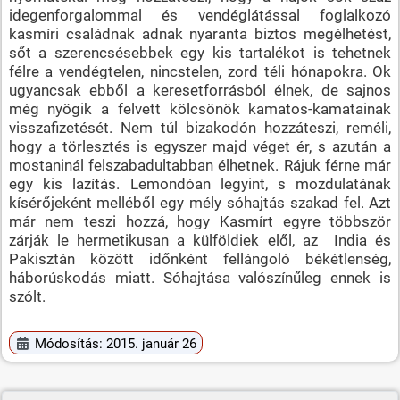
idegenforgalommal és vendéglátással foglalkozó
kasmíri családnak adnak nyaranta biztos megélhetést,
sőt a szerencsésebbek egy kis tartalékot is tehetnek
félre a vendégtelen, nincstelen, zord téli hónapokra. Ok
ugyancsak ebből a keresetforrásból élnek, de sajnos
még nyögik a felvett kölcsönök kamatos-kamatainak
visszafizetését. Nem túl bizakodón hozzáteszi, reméli,
hogy a törlesztés is egyszer majd véget ér, s azután a
mostaninál felszabadultabban élhetnek. Rájuk férne már
egy kis lazítás. Lemondóan legyint, s mozdulatának
kísérőjeként melléből egy mély sóhajtás szakad fel. Azt
már nem teszi hozzá, hogy Kasmírt egyre többször
zárják le hermetikusan a külföldiek elől, az India és
Pakisztán között időnként fellángoló békétlenség,
háborúskodás miatt. Sóhajtása valószínűleg ennek is
szólt.
Módosítás: 2015. január 26