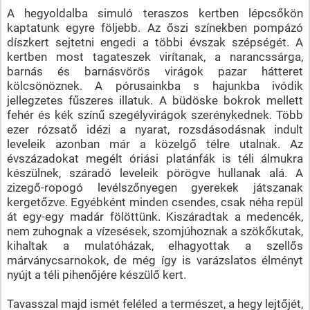
A hegyoldalba simuló teraszos kertben lépcsőkön
kaptatunk egyre följebb. Az őszi színekben pompázó
díszkert sejtetni engedi a többi évszak szépségét. A
kertben most tagateszek virítanak, a narancssárga,
barnás és barnásvörös virágok pazar hátteret
kölcsönöznek. A pórusainkba s hajunkba ivódik
jellegzetes fűszeres illatuk. A büdöske bokrok mellett
fehér és kék színű szegélyvirágok szerénykednek. Több
ezer rózsatő idézi a nyarat, rozsdásodásnak indult
leveleik azonban már a közelgő télre utalnak. Az
évszázadokat megélt óriási platánfák is téli álmukra
készülnek, száradó leveleik pörögve hullanak alá. A
zizegő-ropogó levélszőnyegen gyerekek játszanak
kergetőzve. Egyébként minden csendes, csak néha repül
át egy-egy madár fölöttünk. Kiszáradtak a medencék,
nem zuhognak a vízesések, szomjúhoznak a szökőkutak,
kihaltak a mulatóházak, elhagyottak a szellős
márványcsarnokok, de még így is varázslatos élményt
nyújt a téli pihenőjére készülő kert.
Tavasszal majd ismét feléled a természet, a hegy lejtőjét,