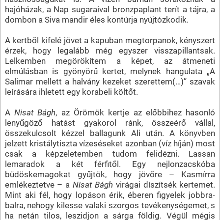
hajóházak, a Nap sugaraival bronzpaplant terít a tájra, a
dombon a Siva mandir éles kontúrja nyújtózkodik.
A kertből kifelé jövet a kapuban megtorpanok, kényszert
érzek, hogy legalább még egyszer visszapillantsak.
Lelkemben megörökítem a képet, az átmeneti
elmúlásban is gyönyörű kertet, melynek hangulata „A
Salimar mellett a halvány kezeket szerettem(…)” szavak
leírására ihletett egy korabeli költőt.
A
Nisat Bágh
, az Örömök kertje az előbbihez hasonló
lenyűgöző hatást gyakorol ránk, összeérő vállal,
összekulcsolt kézzel ballagunk Ali után. A könyvben
jelzett kristálytiszta vízeséseket azonban (víz híján) most
csak a képzeletemben tudom felidézni. Lassan
lemaradok a két férfitől. Egy nejlonzacskóba
büdöskemagokat gyűjtök, hogy jövőre – Kasmírra
emlékeztetve – a
Nisat Bágh
virágai díszítsék kertemet.
Mint aki fél, hogy lopáson érik, éberen figyelek jobbra-
balra, nehogy kilesse valaki szorgos tevékenységemet, s
ha netán tilos, leszidjon a sárga földig. Végül mégis