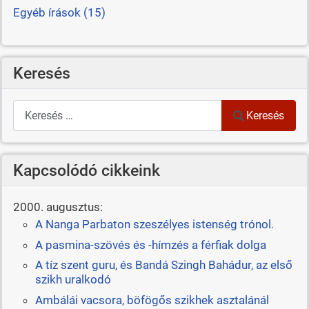
Egyéb írások (15)
Keresés
Keresés
Keresés
Kapcsolódó cikkeink
2000. augusztus:
A Nanga Parbaton szeszélyes istenség trónol.
A pasmina-szövés és -hímzés a férfiak dolga
A tíz szent guru, és Bandá Szingh Bahádur, az első
szikh uralkodó
Ambálái vacsora, böfögős szikhek asztalánál