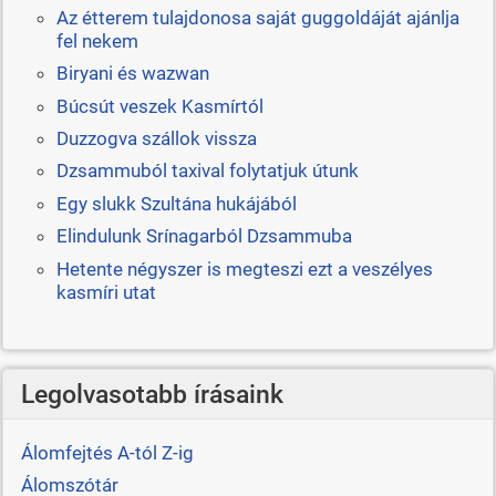
Az étterem tulajdonosa saját guggoldáját ajánlja
fel nekem
Biryani és wazwan
Búcsút veszek Kasmírtól
Duzzogva szállok vissza
Dzsammuból taxival folytatjuk útunk
Egy slukk Szultána hukájából
Elindulunk Srínagarból Dzsammuba
Hetente négyszer is megteszi ezt a veszélyes
kasmíri utat
Legolvasotabb írásaink
Álomfejtés A-tól Z-ig
Álomszótár