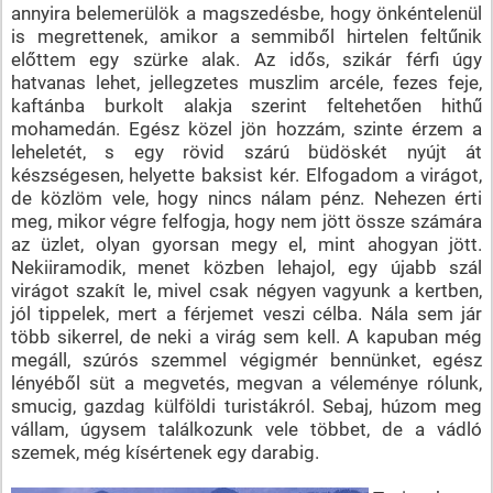
annyira belemerülök a magszedésbe, hogy önkéntelenül
is megrettenek, amikor a semmiből hirtelen feltűnik
előttem egy szürke alak. Az idős, szikár férfi úgy
hatvanas lehet, jellegzetes muszlim arcéle, fezes feje,
kaftánba burkolt alakja szerint feltehetően hithű
mohamedán. Egész közel jön hozzám, szinte érzem a
leheletét, s egy rövid szárú büdöskét nyújt át
készségesen, helyette baksist kér. Elfogadom a virágot,
de közlöm vele, hogy nincs nálam pénz. Nehezen érti
meg, mikor végre felfogja, hogy nem jött össze számára
az üzlet, olyan gyorsan megy el, mint ahogyan jött.
Nekiiramodik, menet közben lehajol, egy újabb szál
virágot szakít le, mivel csak négyen vagyunk a kertben,
jól tippelek, mert a férjemet veszi célba. Nála sem jár
több sikerrel, de neki a virág sem kell. A kapuban még
megáll, szúrós szemmel végigmér bennünket, egész
lényéből süt a megvetés, megvan a véleménye rólunk,
smucig, gazdag külföldi turistákról. Sebaj, húzom meg
vállam, úgysem találkozunk vele többet, de a vádló
szemek, még kísértenek egy darabig.