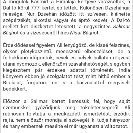
A mogulok Kasmírt a Himalája kertjévé varázsolták, a
Dal-tó körül 777 kertet építettek. Különösen Dzsehángir
felesége, Nur Dzsehán időzött itt szívesen, kiélhette
szépérzékét, alkotási vágyát és építő kedvét. A Dal-tó
mellett két díszkertet létesített: a négyszintes
Salimar
Bágh
ot és a vízeséseiről híres
Nisat Bágh
ot.
Érdeklődéssel figyelem Ali lenyűgöző, de kissé felszínes,
olykor pletykaszintű, meseszerű elbeszélését, de a
felbukkanó időpontok, nevek és helyek hallatán rögvest
utána nyomozok, ellenőrzöm szavahihetőségét, s egyben
kiegészítem pár érdekes adattal történetét. India
könyvem ebben jó szolgálatot tesz, mint hithű ember a
Bibliáját, forgatom én is a használattól megviselt
bedekkert.
Először a Salimar kertet keressük fel, hogy saját
szemünkkel győződjünk meg tökéletességéről. Ali
rutinosan folytatja a megkezdett ismertetést, érződik
rajta, nem először mondja el szövegét, ki tudja hányszor
és hány embernek mesélte el már ugyanezt a változatot.