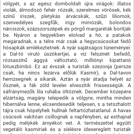
völgyét, s az egész domboldalt újra virágok: illatos
violák, álmodozó fehér rózsák, szerelmes vörösek, kék
színű íriszek, pletykás árvácskák, szűzi liliomok,
szenvedélyes szegfűk, irigy mimózák, bolondos
nárciszok, százszorszépek és pörgő margaréták borítják
be. Nyáron a hegyekben elolvad a hó, a patakok
megáradnak, s a télre már csak a hegycsúcsokat fedő
hósapkák emlékeztetnek. A nyár sajátságos tüneményei:
a Dal-tó viruló úszókertjei, a víz felszínét befedő,
rózsaszínű ággyá változtató, milliónyi kipattanó
lótuszbimbó. Ez az évszak a turisták szezonja (persze
csak, ha nincs lezárva előlük Kasmír), a Dal-tavon
hemzsegnek a sikarák. Aztán a nyár átadja helyét az
ősznek, a fák zöld levelei elveszítik frissességük. A
sáfránymezők lila ruhába öltöznek. December közepére
elzártság, magány telepedik a völgyre, mintha minden
hibernálva lenne, elcsendesedik teljesen, s a tetszhalott
tájra csak hópelyhek hullnak feltartózhatatlanul. A havas
csúcsok vakítóan csillognak a napfényben, az esthajnal
pedig mélykék árnyékot vet. A természettel együtt
vegetáló kasmíriak és a síelésre idesereglett turisták