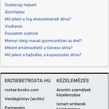
Önéletrajz helyett
Álomfejtés
Mit jelent a fog elvesztésének álma?
Viszketés
Összetett számok
Mennyi ideig marad gyomrunkban az étel?
Miként értelmezhető a tűzvész álma?
Mit jelent a hajhullás, a kopaszodás álma?
ERZSEBETROSTA.HU
KÉZELEMÉZÉS
rostae-books.com
Anonim személyek
kézelemzése
Vendégkönyv (archiv)
Ismert emberek
Partnereim
kézelemzése