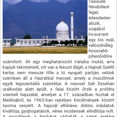
Taxisunk
félrebillent
fejjel,
édesdeden
alszik,
szájából
kicsurrant
egy kis nyál,
valószínűleg
hosszabb
pihenőidőre
számított. Ali egy meghatározott irányba mutat, arra
kapjuk tekintetünk, ott van a
Naszin Bágh
, a Hajnali Szellő
kertje, nem messze tőle a tó nyugati partján, velünk
szemben áll a Hazratbal mecset, amely a muszlimok
egyik legszentebb szentélye. A mecset Sah Dzsehán
uralkodás alatt épült, s falai között őrzik a próféta
szentelt hajszálát, amelyet a 17. században hoztak el
Medinából, és 1963-ban rejtélyes körülmények között
nyoma veszett. A hajszál eltűnése dühös indulatok
kiváltója, gyújtogatások, véres incidensek elindítója volt.
A muszlimok a hindukat vádolták a szent ereklye