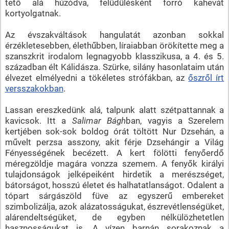
tető alá húzódva, felüdülésként forró kahevát
kortyolgatnak.
Az évszakváltások hangulatát azonban sokkal
érzékletesebben, élethűbben, líraiabban örökítette meg a
szanszkrit irodalom legnagyobb klasszikusa, a 4. és 5.
században élt Kálidásza. Szürke, silány hasonlataim után
élvezet elmélyedni a tökéletes strófákban, az
őszről írt
versszakokban
.
Lassan ereszkedünk alá, talpunk alatt szétpattannak a
kavicsok. Itt a
Salimar Bágh
ban, vagyis a Szerelem
kertjében sok-sok boldog órát töltött Nur Dzsehán, a
művelt perzsa asszony, akit férje Dzsehángir a Világ
Fényességének becézett. A kert fölötti fenyőerdő
méregzöldje magára vonzza szemem. A fenyők királyi
tulajdonságok jelképeiként hirdetik a merészséget,
bátorságot, hosszú életet és halhatatlanságot. Odalent a
tópart sárgászöld füve az egyszerű embereket
szimbolizálja, azok alázatosságukat, észrevétlenségüket,
alárendeltségüket, de egyben nélkülözhetetlen
hasznosságukat is. A vízen barnán sorakoznak a