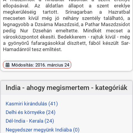
ellopásával. Az áldatlan állapot a szent ereklye
megkerüléséig tartott. Srinagarban a Hazratbal
mecseten kívül még jó néhány szentély található, a
legnagyobb a Dzsáma Maszdzsid, a Pathar Maszdzsidot
pedig Nur Dzsehán emeltette. Mindkét mecset a
városközpontot ékesíti. Bedekkerem - rajtuk kívül - még
a gyönyörű fafaragásokkal díszített, fából készült Sar-
Hamadánról tesz említést.
Módosítás: 2016. március 24
India - ahogy megismertem - kategóriák
Kasmiri kirándulás (41)
Delhi és környéke (24)
Dél-India - Kerala (24)
Negyedszer megyünk Indiába (0)