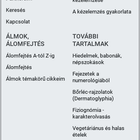
Keresés
A kézelemzés gyakorlata
Kapcsolat
ÁLMOK,
TOVÁBBI
ÁLOMFEJTÉS
TARTALMAK
Álomfejtés A-tól Z-ig
Hiedelmek, babonák,
népszokások
Álomfejtés
Fejezetek a
Álmok témakörű cikkeim
numerológiából
Bőrléc-rajzolatok
(Dermatoglyphia)
Fiziognómia -
karakterolvasás
Vegetáriánus és halas
ételek