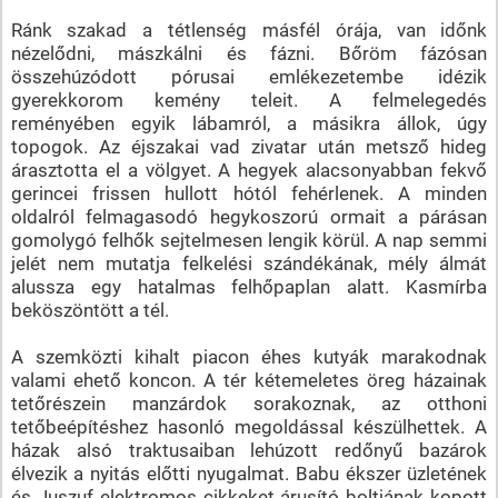
Ránk szakad a tétlenség másfél órája, van időnk
nézelődni, mászkálni és fázni. Bőröm fázósan
összehúzódott pórusai emlékezetembe idézik
gyerekkorom kemény teleit. A felmelegedés
reményében egyik lábamról, a másikra állok, úgy
topogok. Az éjszakai vad zivatar után metsző hideg
árasztotta el a völgyet. A hegyek alacsonyabban fekvő
gerincei frissen hullott hótól fehérlenek. A minden
oldalról felmagasodó hegykoszorú ormait a párásan
gomolygó felhők sejtelmesen lengik körül. A nap semmi
jelét nem mutatja felkelési szándékának, mély álmát
alussza egy hatalmas felhőpaplan alatt. Kasmírba
beköszöntött a tél.
A szemközti kihalt piacon éhes kutyák marakodnak
valami ehető koncon. A tér kétemeletes öreg házainak
tetőrészein manzárdok sorakoznak, az otthoni
tetőbeépítéshez hasonló megoldással készülhettek. A
házak alsó traktusaiban lehúzott redőnyű bazárok
élvezik a nyitás előtti nyugalmat. Babu ékszer üzletének
és Juszuf elektromos cikkeket árusító boltjának kopott