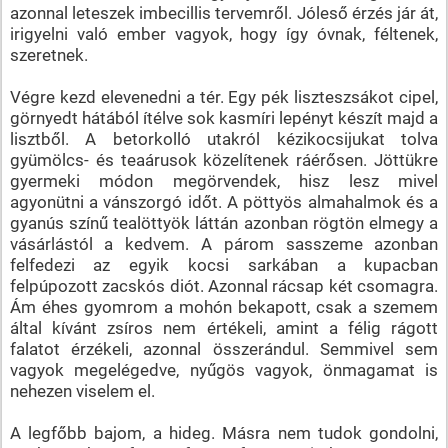
azonnal leteszek imbecillis tervemről. Jóleső érzés jár át,
irigyelni való ember vagyok, hogy így óvnak, féltenek,
szeretnek.
Végre kezd elevenedni a tér. Egy pék liszteszsákot cipel,
görnyedt hátából ítélve sok kasmíri lepényt készít majd a
lisztből. A betorkolló utakról kézikocsijukat tolva
gyümölcs- és teaárusok közelítenek ráérősen. Jöttükre
gyermeki módon megörvendek, hisz lesz mivel
agyonütni a vánszorgó időt. A pöttyös almahalmok és a
gyanús színű tealöttyök láttán azonban rögtön elmegy a
vásárlástól a kedvem. A párom sasszeme azonban
felfedezi az egyik kocsi sarkában a kupacban
felpúpozott zacskós diót. Azonnal rácsap két csomagra.
Ám éhes gyomrom a mohón bekapott, csak a szemem
által kívánt zsíros nem értékeli, amint a félig rágott
falatot érzékeli, azonnal összerándul. Semmivel sem
vagyok megelégedve, nyűgös vagyok, önmagamat is
nehezen viselem el.
A legfőbb bajom, a hideg. Másra nem tudok gondolni,