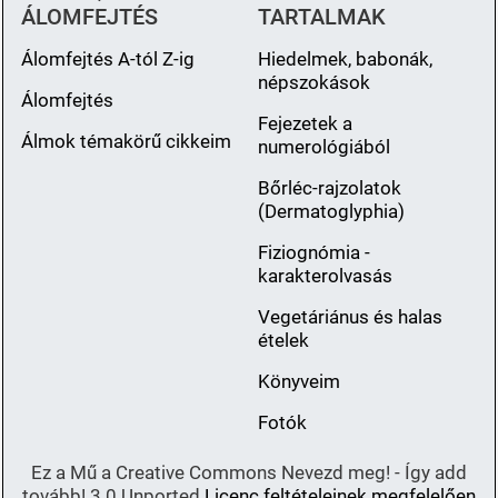
ÁLOMFEJTÉS
TARTALMAK
Álomfejtés A-tól Z-ig
Hiedelmek, babonák,
népszokások
Álomfejtés
Fejezetek a
Álmok témakörű cikkeim
numerológiából
Bőrléc-rajzolatok
(Dermatoglyphia)
Fiziognómia -
karakterolvasás
Vegetáriánus és halas
ételek
Könyveim
Fotók
Ez a Mű a Creative Commons Nevezd meg! - Így add
tovább! 3.0 Unported
Licenc feltételeinek megfelelően