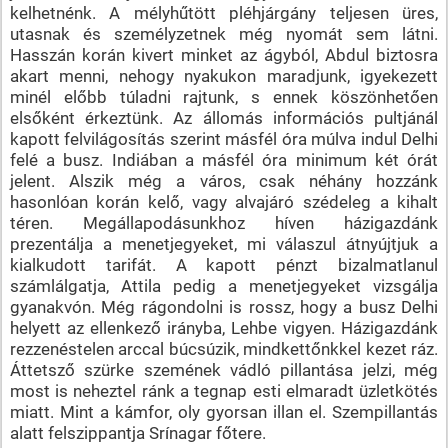
kelhetnénk. A mélyhűtött pléhjárgány teljesen üres,
utasnak és személyzetnek még nyomát sem látni.
Hasszán korán kivert minket az ágyból, Abdul biztosra
akart menni, nehogy nyakukon maradjunk, igyekezett
minél előbb túladni rajtunk, s ennek köszönhetően
elsőként érkeztünk. Az állomás információs pultjánál
kapott felvilágosítás szerint másfél óra múlva indul Delhi
felé a busz. Indiában a másfél óra minimum két órát
jelent. Alszik még a város, csak néhány hozzánk
hasonlóan korán kelő, vagy alvajáró szédeleg a kihalt
téren. Megállapodásunkhoz híven házigazdánk
prezentálja a menetjegyeket, mi válaszul átnyújtjuk a
kialkudott tarifát. A kapott pénzt bizalmatlanul
számlálgatja, Attila pedig a menetjegyeket vizsgálja
gyanakvón. Még rágondolni is rossz, hogy a busz Delhi
helyett az ellenkező irányba, Lehbe vigyen. Házigazdánk
rezzenéstelen arccal búcsúzik, mindkettőnkkel kezet ráz.
Áttetsző szürke szemének vádló pillantása jelzi, még
most is neheztel ránk a tegnap esti elmaradt üzletkötés
miatt. Mint a kámfor, oly gyorsan illan el. Szempillantás
alatt felszippantja Srínagar főtere.