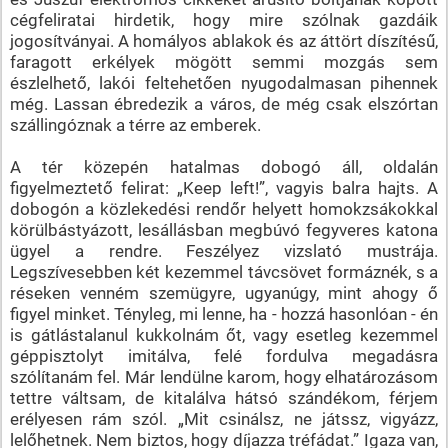
cégfeliratai hirdetik, hogy mire szólnak gazdáik
jogosítványai. A homályos ablakok és az áttört díszítésű,
faragott erkélyek mögött semmi mozgás sem
észlelhető, lakói feltehetően nyugodalmasan pihennek
még. Lassan ébredezik a város, de még csak elszórtan
szállingóznak a térre az emberek.
A tér közepén hatalmas dobogó áll, oldalán
figyelmeztető felirat: „Keep left!”, vagyis balra hajts. A
dobogón a közlekedési rendőr helyett homokzsákokkal
körülbástyázott, lesállásban megbúvó fegyveres katona
ügyel a rendre. Feszélyez vizslató mustrája.
Legszívesebben két kezemmel távcsövet formáznék, s a
réseken venném szemügyre, ugyanúgy, mint ahogy ő
figyel minket. Tényleg, mi lenne, ha - hozzá hasonlóan - én
is gátlástalanul kukkolnám őt, vagy esetleg kezemmel
géppisztolyt imitálva, felé fordulva megadásra
szólítanám fel. Már lendülne karom, hogy elhatározásom
tettre váltsam, de kitalálva hátsó szándékom, férjem
erélyesen rám szól. „Mit csinálsz, ne játssz, vigyázz,
lelőhetnek. Nem biztos, hogy díjazza tréfádat.” Igaza van,