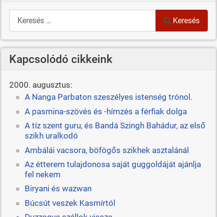
Keresés
Keresés
Kapcsolódó cikkeink
2000. augusztus:
A Nanga Parbaton szeszélyes istenség trónol.
A pasmina-szövés és -hímzés a férfiak dolga
A tíz szent guru, és Bandá Szingh Bahádur, az első
szikh uralkodó
Ambálái vacsora, böfögős szikhek asztalánál
Az étterem tulajdonosa saját guggoldáját ajánlja
fel nekem
Biryani és wazwan
Búcsút veszek Kasmírtól