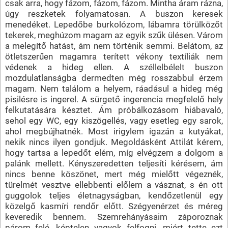
csak arra, hogy fázom, fázom, fázom. Mintha áram rázna,
úgy reszketek folyamatosan. A buszon keresek
menedéket. Lepedőbe burkolózom, lábamra törülközőt
tekerek, meghúzom magam az egyik szűk ülésen. Várom
a melegítő hatást, ám nem történik semmi. Belátom, az
ötletszerűen magamra terített vékony textíliák nem
védenek a hideg ellen. A széllelbélelt buszon
mozdulatlanságba dermedten még rosszabbul érzem
magam. Nem találom a helyem, ráadásul a hideg még
pisilésre is ingerel. A sürgető ingerencia megfelelő hely
felkutatására késztet. Ám próbálkozásom hiábavaló,
sehol egy WC, egy kiszögellés, vagy esetleg egy sarok,
ahol megbújhatnék. Most irigylem igazán a kutyákat,
nekik nincs ilyen gondjuk. Megoldásként Attilát kérem,
hogy tartsa a lepedőt elém, míg elvégzem a dolgom a
palánk mellett. Kényszeredetten teljesíti kérésem, ám
nincs benne köszönet, mert még mielőtt végeznék,
türelmét vesztve ellebbenti előlem a vásznat, s én ott
guggolok teljes életnagyságban, kendőzetlenül egy
közelgő kasmíri rendőr előtt. Szégyenérzet és méreg
keveredik bennem. Szemrehányásaim záporoznak
párom felé, képtelen vagyok felfogni, miért tette ezt