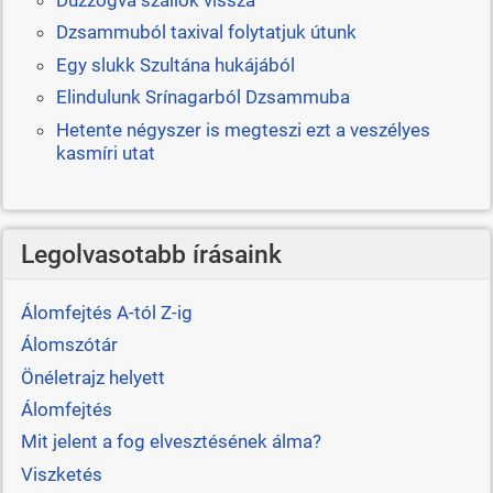
Duzzogva szállok vissza
Dzsammuból taxival folytatjuk útunk
Egy slukk Szultána hukájából
Elindulunk Srínagarból Dzsammuba
Hetente négyszer is megteszi ezt a veszélyes
kasmíri utat
Legolvasotabb írásaink
Álomfejtés A-tól Z-ig
Álomszótár
Önéletrajz helyett
Álomfejtés
Mit jelent a fog elvesztésének álma?
Viszketés