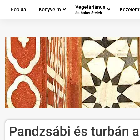
Vegetáriánus
Főoldal
Könyveim
Kézelem
és halas ételek
Pandzsábi és turbán a 