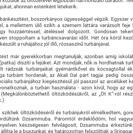
ssza közülük az öltözetével legjobban harmonizáló darabot. T
ukat, ahonnan esténként letekerik.
bánkészítést, boszorkányos ügyességgel végzik. Egyszer vo
el, a mellettem ülő szikh a szemem láttára varázsolt feje
gy hozzáértéssel, átéléssel dolgozott. Gondosan tekerte
 stoppoltam a turbáncsavarási időt. Hét óra körül kezdte
észült a ruhájához jól illő, rózsaszínű turbánjával.
tést már gyerekkorban megtanulják, azonban amíg iskolába
(patka) díszíti a fejüket. Azt mondják, nők is hordhatnak tu
lt rádzsák turbánjaikat gyémántkővel és kócsagtollal é
ga turbánt hordanak, az Akali Dal párt tagjai pedig össze
ciális turbánjához kiegészítésül jól passzol az arcélüket ke
vonatkoznak, a turbán használata - azon kívül, hogy az eg
. (Megkülönböztethető öltözködésükről, az „Öt K”-ról rész
.)
 szikhek öltözködéséről és turbánjukról elmélkedtem, gon
rdültünk Dzsammuba. Páromtól érdeklődöm, hol vagyunk,
nyelven készségesen felvilágosít, Dzsammuba érkeztün
állítja le a buszunkat, és határozottan felszólítják a Srinaga