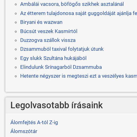
Ambálái vacsora, böfögős szikhek asztalánál
Az étterem tulajdonosa saját guggoldáját ajánlja f
Biryani és wazwan
Búcsút veszek Kasmírtól
Duzzogva szállok vissza
Dzsammuból taxival folytatjuk útunk
Egy slukk Szultána hukájából
Elindulunk Srínagarból Dzsammuba
Hetente négyszer is megteszi ezt a veszélyes kasmí
Legolvasotabb írásaink
Álomfejtés A-tól Z-ig
Álomszótár