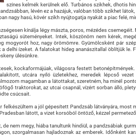
színes kelmék kerülnek elő. Turbános szikhek, dhotis h
andzsábban, lévén ez a hazájuk, valóban több szikhet látok,
ban nagy hasú, kövér szikh nyújtogatja nyakát a piac felé, mi
észségesen kínálja légy mászta, poros, mézédes csemegéi
aságú süteményeket. Intek, köszönöm nem kérek, megértv
eleg mogyorót hoz, nagy örömömre. Gyümölcsként pár szép 
 a delhi ízeket. A falatokat hideg ananászitallal öblítjük l
eskeny ülésünkre.
etesek, kockaformájúak, világosra festett betonépítménye
alakított, utcára nyíló üzletekhez, meredek lépcső vezet 
 halmozom magamban a látottakat, szeretném, ha minél pon
 traktorokat, az utcai csapnál, vízért sorban álló, plety
dte csúcsait.
r felkészültem a jól gépesített Pandzsáb látványára, most 
radesban látott, a vizet korsóból öntöző, kézzel permetez
de nem megy, hiába tanultunk hindiül, a pandzsábiak gurmuk
ságon, szorgalmasan hajladoznak az emberek. Időnként kara