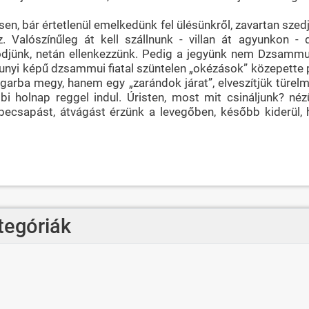
n, bár értetlenül emelkedünk fel ülésünkről, zavartan sze
z. Valószínűleg át kell szállnunk - villan át agyunkon 
djünk, netán ellenkezzünk. Pedig a jegyünk nem Dzsammuig
 sunyi képű dzsammui fiatal szüntelen „okézások” közepette
arba megy, hanem egy „zarándok járat”, elveszítjük türel
bi holnap reggel indul. Úristen, most mit csináljunk? n
ecsapást, átvágást érzünk a levegőben, később kiderül,
tegóriák