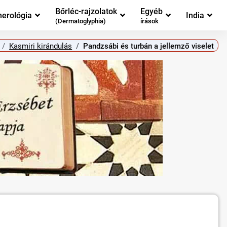
Bőrléc-rajzolatok
Egyéb
erológia
India
(Dermatoglyphia)
írások
Kasmiri kirándulás
Pandzsábi és turbán a jellemző viselet