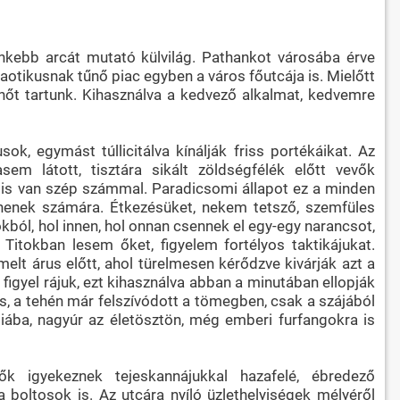
nkebb arcát mutató külvilág. Pathankot városába érve
aotikusnak tűnő piac egyben a város főutcája is. Mielőtt
t tartunk. Kihasználva a kedvező alkalmat, kedvemre
sok, egymást túllicitálva kínálják friss portékáikat. Az
m látott, tisztára sikált zöldségfélék előtt vevők
is van szép számmal. Paradicsomi állapot ez a minden
ehenek számára. Étkezésüket, nekem tetsző, szemfüles
ól, hol innen, hol onnan csennek el egy-egy narancsot,
Titokban lesem őket, figyelem fortélyos taktikájukat.
lt árus előtt, ahol türelmesen kérődzve kivárják azt a
figyel rájuk, ezt kihasználva abban a minutában ellopják
rus, a tehén már felszívódott a tömegben, csak a szájából
Hiába, nagyúr az életösztön, még emberi furfangokra is
k igyekeznek tejeskannájukkal hazafelé, ébredező
a boltosok is. Az utcára nyíló üzlethelyiségek mélyéről