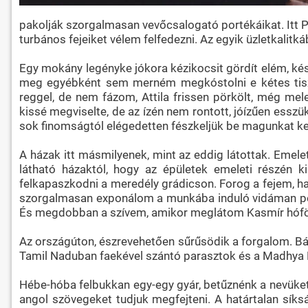
pakolják szorgalmasan vevőcsalogató portékáikat. Itt P
turbános fejeiket vélem felfedezni. Az egyik üzletkalitká
Egy mokány legényke jókora kézikocsit gördít elém, k
meg egyébként sem merném megkóstolni e kétes tiszt
reggel, de nem fázom, Attila frissen pörkölt, még m
kissé megviselte, de az ízén nem rontott, jóízűen esszük
sok finomságtól elégedetten fészkeljük be magunkat k
A házak itt másmilyenek, mint az eddig látottak. Emel
látható házaktól, hogy az épületek emeleti részén ki
felkapaszkodni a meredély grádicson. Forog a fejem,
szorgalmasan exponálom a munkába induló vidáman pöfögő
És megdobban a szívem, amikor meglátom Kasmír hófö
Az országúton, észrevehetően sűrűsödik a forgalom. Bá
Tamil Naduban faekével szántó parasztok és a Madhya P
Hébe-hóba felbukkan egy-egy gyár, betűznénk a nevüket, 
angol szövegeket tudjuk megfejteni. A határtalan sík