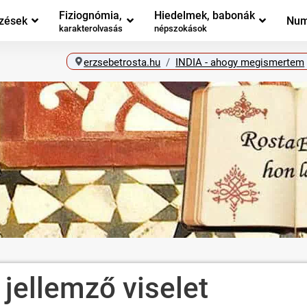
Fiziognómia,
Hiedelmek, babonák
zések
Num
karakterolvasás
népszokások
erzsebetrosta.hu
INDIA - ahogy megismertem
jellemző viselet