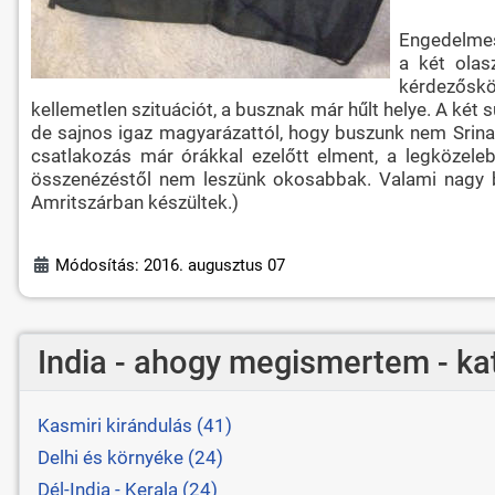
Engedelmese
a két olas
kérdezőskö
kellemetlen szituációt, a busznak már hűlt helye. A két
de sajnos igaz magyarázattól, hogy buszunk nem Srinag
csatlakozás már órákkal ezelőtt elment, a legközeleb
összenézéstől nem leszünk okosabbak. Valami nagy b
Amritszárban készültek.)
Módosítás: 2016. augusztus 07
India - ahogy megismertem - ka
Kasmiri kirándulás (41)
Delhi és környéke (24)
Dél-India - Kerala (24)