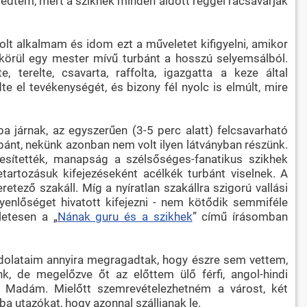
évedtem, mert a szikhek minden áldott reggel rácsavarják
lt alkalmam és idom ezt a műveletet kifigyelni, amikor
 körül egy mester mívű turbánt a hosszú selyemsálból.
, terelte, csavarta, raffolta, igazgatta a keze által
 el tevékenységét, és bizony fél nyolc is elmúlt, mire
 járnak, az egyszerűen (3-5 perc alatt) felcsavarható
rbánt, nekünk azonban nem volt ilyen látványban részünk.
kesítették, manapság a szélsőséges-fanatikus szikhek
tartozásuk kifejezéseként acélkék turbánt viselnek. A
retező szakáll. Míg a nyíratlan szakállra szigorú vallási
yenlőséget hivatott kifejezni - nem kötődik semmiféle
letesen a „
Nának guru és a szikhek
” című írásomban
dolataim annyira megragadtak, hogy észre sem vettem,
 de megelőzve őt az előttem ülő férfi, angol-hindi
k Madám. Mielőtt szemrevételezhetném a várost, két
rba utazókat, hogy azonnal szálljanak le.