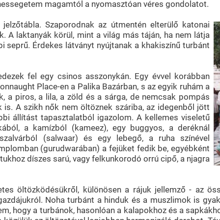
 elhessegetem magamtól a nyomasztóan véres gondolatot.
elzőtábla. Szaporodnak az útmentén elterülő katonai
. A laktanyák körül, mint a világ más táján, ha nem látja
 seprű. Érdekes látványt nyújtanak a khakiszínű turbánt
fedezek fel egy csinos asszonykán. Egy évvel korábban
nnaught Place-en a Palika Bazárban, s az egyik ruhám a
, a piros, a lila, a zöld és a sárga, de nemcsak pompás
 is. A szikh nők nem öltöznek száriba, az idegenből jött
i állítást tapasztalatból igazolom. A kellemes viseletű
nikából, a kamízból (kameez), egy buggyos, a deréknál
szalvárból (salwaar) és egy lebegő, a ruha színével
 templomban (gurudwarában) a fejüket fedik be, egyébként
tukhoz díszes sarú, vagy felkunkorodó orrú cipő, a njagra
etes öltözködésükről, különösen a rájuk jellemző - az öss
gazdájukról. Noha turbánt a hinduk és a muszlimok is gyak
ittem, hogy a turbánok, hasonlóan a kalapokhoz és a sapkák