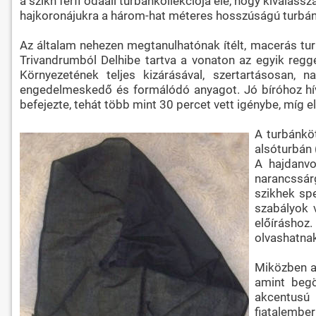
a szikh férfi odaáll turbánkollekciója elé, hogy kivála
hajkoronájukra a három-hat méteres hosszúságú turbánj
Az általam nehezen megtanulhatónak ítélt, macerás tur
Trivandrumból Delhibe tartva a vonaton az egyik regg
Környezetének teljes kizárásával, szertartásosan, na
engedelmeskedő és formálódó anyagot. Jó bíróhoz híven
befejezte, tehát több mint 30 percet vett igénybe, míg elk
A turbánkö
alsóturbán 
A hajdanvo
narancssár
szikhek spe
szabályok 
előíráshoz
olvashatnak
Miközben a
amint begö
akcentusú 
fiatalember 