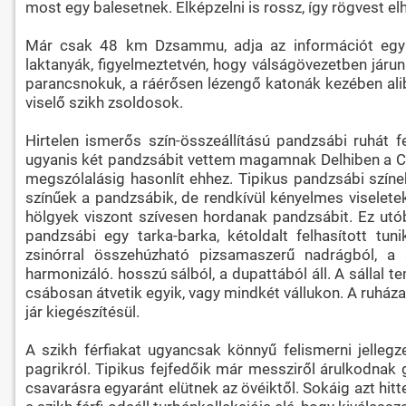
most egy balesetnek. Elképzelni is rossz, így rögvest
Már csak 48 km Dzsammu, adja az információt egy j
laktanyák, figyelmeztetvén, hogy válságövezetben járunk
parancsnokuk, a ráérősen lézengő katonák kezében alibi
viselő szikh zsoldosok.
Hirtelen ismerős szín-összeállítású pandzsábi ruhát 
ugyanis két pandzsábit vettem magamnak Delhiben a Co
megszólalásig hasonlít ehhez. Tipikus pandzsábi színek
színűek a pandzsábik, de rendkívül kényelmes viseletek
hölgyek viszont szívesen hordanak pandzsábit. Ez utóbb
pandzsábi egy tarka-barka, kétoldalt felhasított tu
zsinórral összehúzható pizsamaszerű nadrágból, a 
harmonizáló. hosszú sálból, a dupattából áll. A sállal
csábosan átvetik egyik, vagy mindkét vállukon. A ruháza
jár kiegészítésül.
A szikh férfiakat ugyancsak könnyű felismerni jellegz
pagrikról. Tipikus fejfedőik már messziről árulkodnak 
csavarásra egyaránt elütnek az övéiktől. Sokáig azt h