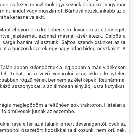
induk és fezes muszlimok igyekeznek dolgukra, vagy már
 mint hindut vagy muszlimot. Bárhová nézek, inkább az o
ntha keresne valakit.
t. Most éhgyomorra különben sem kívánom az édességet,
e jelzésemet, azonnal másnál kísérletezik. Csípős a
sárga banánt választunk. Sajtos szendvicsünket az út
e. Fent a buszon keverek egy nagy adag hideg neszkávét. A
k. Talán abban különböznek a legjobban a más vidékeken
fel. Tehát, ha a vevő vásárolni akar, akkor kénytelen
tosabban rögzülnének bennem az életképek. Retinámmal
kázó asszonyokat, s az álmosan elnyúló, lusta kutyákat.
mégis meglepődöm a feltűnően sok traktoron. Hirtelen a
ő földművesek jutnak az eszembe.
hi írása eltér az általunk ismert dévanagaritól, csak az
mboltól összetört kocsikkal találkozunk, nem örülnék,