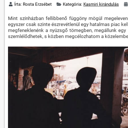
Írta:
Rosta Erzsébet
Kategória:
Kasmiri kirándulás
Mint színházban fellibbenő függöny mögül megelevene
egyszer csak szinte észrevétlenül egy hatalmas piac kel
megfeneklenénk a nyüzsgő tömegben, megállunk egy r
szemlélődhetek, s közben megcélozhatom a közelemben bű