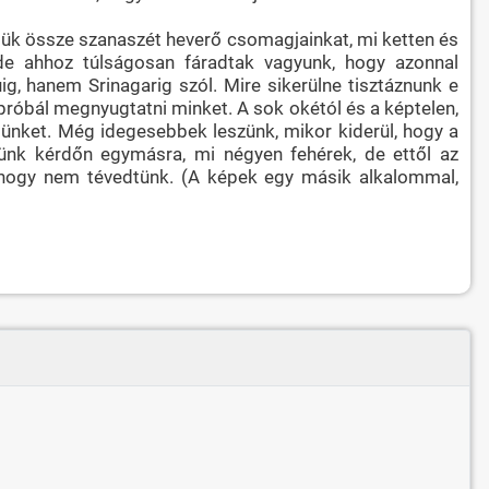
djük össze szanaszét heverő csomagjainkat, mi ketten és
- de ahhoz túlságosan fáradtak vagyunk, hogy azonnal
, hanem Srinagarig szól. Mire sikerülne tisztáznunk e
 próbál megnyugtatni minket. A sok okétól és a képtelen,
münket. Még idegesebbek leszünk, mikor kiderül, hogy a
ézünk kérdőn egymásra, mi négyen fehérek, de ettől az
 hogy nem tévedtünk. (A képek egy másik alkalommal,