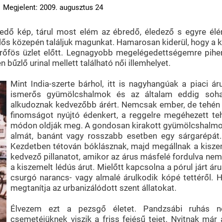
Megjelent: 2009. augusztus 24
dő kép, tárul most elém az ébredő, éledező s egyre élé
lős közepén találjuk magunkat. Hamarosan kiderül, hogy a k
őfös üzlet előtt. Legnagyobb megelégedettségemre pihenő
zlő urinal mellett található női illemhelyet.
Mint India-szerte bárhol, itt is nagyhangúak a piaci áru
ismerős gyümölcshalmok és az általam eddig sohase
alkudoznak kedvezőbb árért. Nemcsak ember, de tehén 
finomságot nyújtó édenkert, a reggelre megéhezett t
módon oldják meg. A gondosan kirakott gyümölcshalmokb
almát, banánt vagy rosszabb esetben egy sárgarépát. 
Kezdetben tétován bóklásznak, majd megállnak a kiszeme
kedvező pillanatot, amikor az árus másfelé fordulva nem 
a kiszemelt lédús árut. Mielőtt kapcsolna a pórul járt á
csurgó narancs- vagy almalé árulkodik kópé tettéről. 
megtanítja az urbanizálódott szent állatokat.
Élvezem ezt a pezsgő életet. Pandzsábi ruhás nő
csemetéjüknek viszik a friss fejésű tejet. Nyitnak már 