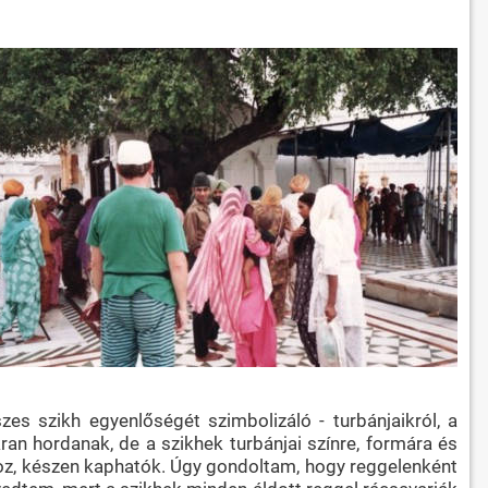
zes szikh egyenlőségét szimbolizáló - turbánjaikról, a
ran hordanak, de a szikhek turbánjai színre, formára és
hoz, készen kaphatók. Úgy gondoltam, hogy reggelenként