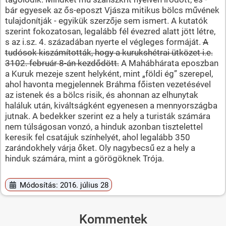
bár egyesek az ős-eposzt Vjásza mitikus bölcs művének
tulajdonítják - egyikük szerzője sem ismert. A kutatók
szerint fokozatosan, legalább fél évezred alatt jött létre,
s az i.sz. 4. századában nyerte el végleges formáját.
A
tudósok kiszámították, hogy a kurukshétrai ütközet i.e.
3102. február 8-án kezdődött.
A Mahábhárata eposzban
a Kuruk mezeje szent helyként, mint „földi ég” szerepel,
ahol havonta megjelennek Bráhma főisten vezetésével
az istenek és a bölcs risik, és ahonnan az elhunytak
haláluk után, kiváltságként egyenesen a mennyországba
jutnak. A bedekker szerint ez a hely a turisták számára
nem túlságosan vonzó, a hinduk azonban tisztelettel
keresik fel csatájuk színhelyét, ahol legalább 350
zarándokhely várja őket. Oly nagybecsű ez a hely a
hinduk számára, mint a görögöknek Trója.
Módosítás: 2016. július 28
Kommentek