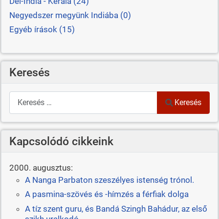
Dél-India - Kerala (24)
Negyedszer megyünk Indiába (0)
Egyéb írások (15)
Keresés
Keresés
Keresés
Kapcsolódó cikkeink
2000. augusztus:
A Nanga Parbaton szeszélyes istenség trónol.
A pasmina-szövés és -hímzés a férfiak dolga
A tíz szent guru, és Bandá Szingh Bahádur, az első
szikh uralkodó