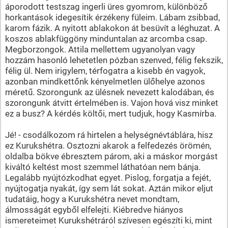
áporodott testszag ingerli üres gyomrom, különböző
horkantások idegesítik érzékeny füleim. Lábam zsibbad,
karom fázik. A nyitott ablakokon át besüvít a léghuzat. A
koszos ablakfüggöny minduntalan az arcomba csap.
Megborzongok. Attila mellettem ugyanolyan vagy
hozzám hasonló lehetetlen pózban szenved, félig fekszik,
félig ül. Nem irigylem, térfogatra a kisebb én vagyok,
azonban mindkettőnk kényelmetlen ülőhelye azonos
méretű. Szorongunk az ülésnek nevezett kalodában, és
szorongunk átvitt értelmében is. Vajon hová visz minket
ez a busz? A kérdés költői, mert tudjuk, hogy Kasmírba.
Jé! - csodálkozom rá hirtelen a helységnévtáblára, hisz
ez Kurukshétra. Osztozni akarok a felfedezés örömén,
oldalba bökve ébresztem párom, aki a máskor morgást
kiváltó keltést most szemmel láthatóan nem bánja.
Legalább nyújtózkodhat egyet. Pislog, forgatja a fejét,
nyújtogatja nyakát, így sem lát sokat. Aztán mikor eljut
tudatáig, hogy a Kurukshétra nevet mondtam,
álmosságát egyből elfelejti. Kiébredve hiányos
ismereteimet Kurukshétráról szívesen egészíti ki, mint