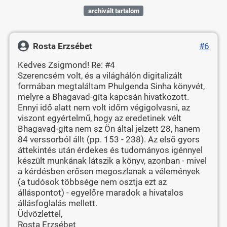
archivált tartalom
Rosta Erzsébet
#6
Kedves Zsigmond! Re: #4
Szerencsém volt, és a világhálón digitalizált
formában megtaláltam Phulgenda Sinha könyvét,
melyre a Bhagavad-gíta kapcsán hivatkozott.
Ennyi idő alatt nem volt időm végigolvasni, az
viszont egyértelmű, hogy az eredetinek vélt
Bhagavad-gíta nem sz Ön által jelzett 28, hanem
84 verssorból állt (pp. 153 - 238). Az első gyors
áttekintés után érdekes és tudományos igénnyel
készült munkának látszik a könyv, azonban - mivel
a kérdésben erősen megoszlanak a vélemények
(a tudósok többsége nem osztja ezt az
álláspontot) - egyelőre maradok a hivatalos
állásfoglalás mellett.
Üdvözlettel,
Rosta Erzsébet