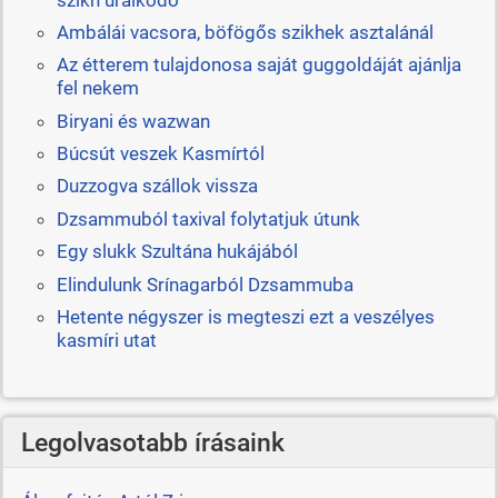
Ambálái vacsora, böfögős szikhek asztalánál
Az étterem tulajdonosa saját guggoldáját ajánlja
fel nekem
Biryani és wazwan
Búcsút veszek Kasmírtól
Duzzogva szállok vissza
Dzsammuból taxival folytatjuk útunk
Egy slukk Szultána hukájából
Elindulunk Srínagarból Dzsammuba
Hetente négyszer is megteszi ezt a veszélyes
kasmíri utat
Legolvasotabb írásaink