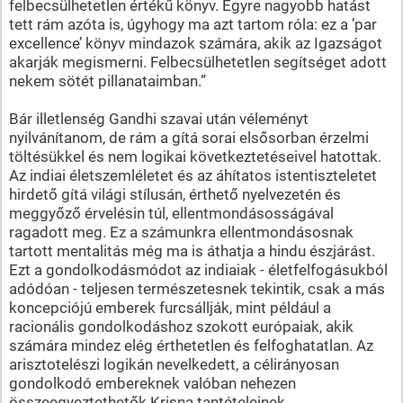
felbecsülhetetlen értékű könyv. Egyre nagyobb hatást
tett rám azóta is, úgyhogy ma azt tartom róla: ez a ’par
excellence’ könyv mindazok számára, akik az Igazságot
akarják megismerni. Felbecsülhetetlen segítséget adott
nekem sötét pillanataimban.”
Bár illetlenség Gandhi szavai után véleményt
nyilvánítanom, de rám a gítá sorai elsősorban érzelmi
töltésükkel és nem logikai következtetéseivel hatottak.
Az indiai életszemléletet és az áhítatos istentiszteletet
hirdető gítá világi stílusán, érthető nyelvezetén és
meggyőző érvelésin túl, ellentmondásosságával
ragadott meg. Ez a számunkra ellentmondásosnak
tartott mentalitás még ma is áthatja a hindu észjárást.
Ezt a gondolkodásmódot az indiaiak - életfelfogásukból
adódóan - teljesen természetesnek tekintik, csak a más
koncepciójú emberek furcsállják, mint például a
racionális gondolkodáshoz szokott európaiak, akik
számára mindez elég érthetetlen és felfoghatatlan. Az
arisztotelészi logikán nevelkedett, a célirányosan
gondolkodó embereknek valóban nehezen
összeegyeztethetők Krisna tantételeinek