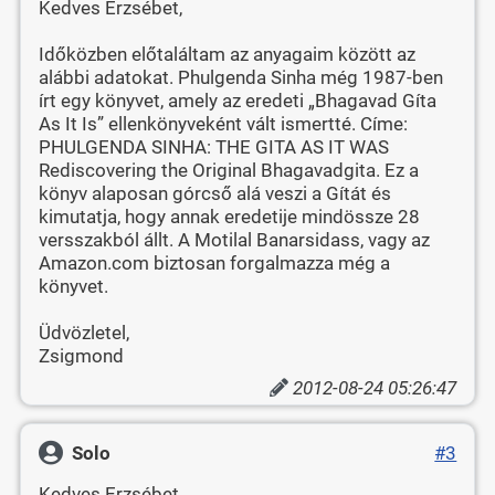
Kedves Erzsébet,
Időközben előtaláltam az anyagaim között az
alábbi adatokat. Phulgenda Sinha még 1987-ben
írt egy könyvet, amely az eredeti „Bhagavad Gíta
As It Is” ellenkönyveként vált ismertté. Címe:
PHULGENDA SINHA: THE GITA AS IT WAS
Rediscovering the Original Bhagavadgita. Ez a
könyv alaposan górcső alá veszi a Gítát és
kimutatja, hogy annak eredetije mindössze 28
versszakból állt. A Motilal Banarsidass, vagy az
Amazon.com biztosan forgalmazza még a
könyvet.
Üdvözletel,
Zsigmond
2012-08-24 05:26:47
Solo
#3
Kedves Erzsébet,