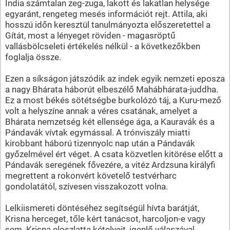
India számtalan zeg-zuga, lakott és lakatlan helysége
egyaránt, rengeteg mesés információt rejt. Attila, aki
hosszú időn keresztül tanulmányozta előszeretettel a
Gítát, most a lényeget röviden - magasröptű
vallásbölcseleti értékelés nélkül - a következőkben
foglalja össze.
Ezen a síkságon játszódik az indek egyik nemzeti eposza
a nagy Bhárata háborút elbeszélő Mahábhárata-juddha.
Ez a most békés sötétségbe burkolózó táj, a Kuru-mező
volt a helyszíne annak a véres csatának, amelyet a
Bhárata nemzetség két ellensége ága, a Kauravák és a
Pándavák vívtak egymással. A trónviszály miatti
kirobbant háború tizennyolc nap után a Pándavák
győzelmével ért véget. A csata közvetlen kitörése előtt a
Pándavák seregének fővezére, a vitéz Ardzsuna királyfi
megrettent a rokonvért követelő testvérharc
gondolatától, szívesen visszakozott volna.
Lelkiismereti döntéséhez segítségül hívta barátját,
Krisna herceget, tőle kért tanácsot, harcoljon-e vagy
sem. Krisna eloszlatta kételyeit, igenlő válaszával