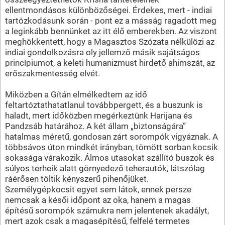
ellentmondásos különbözőségei. Érdekes, mert - indiai
tartózkodásunk során - pont ez a másság ragadott meg
a leginkább bennünket az itt élő emberekben. Az viszont
meghökkentett, hogy a Magasztos Szózata nélkülözi az
indiai gondolkozásra oly jellemző másik sajátságos
princípiumot, a keleti humanizmust hirdető ahimszát, az
erőszakmentesség elvét.
Miközben a Gítán elmélkedtem az idő
feltartóztathatatlanul továbbpergett, és a buszunk is
haladt, mert időközben megérkeztünk Harijana és
Pandzsáb határához. A két állam „biztonságára”
hatalmas méretű, gondosan zárt sorompók vigyáznak. A
többsávos úton mindkét irányban, tömött sorban kocsik
sokasága várakozik. Álmos utasokat szállító buszok és
súlyos terheik alatt görnyedező teherautók, látszólag
ráérősen töltik kényszerű pihenőjüket.
Személygépkocsit egyet sem látok, ennek persze
nemcsak a késői időpont az oka, hanem a magas
építésű sorompók számukra nem jelentenek akadályt,
mert azok csak a magasépítésű, felfelé termetes