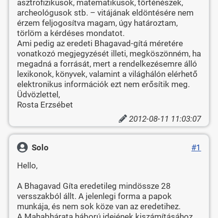
asztrofizikusok, matematikusok, történészek,
archeológusok stb. – vitájának eldöntésére nem
érzem feljogosítva magam, úgy határoztam,
törlöm a kérdéses mondatot.
Ami pedig az eredeti Bhagavad-gítá méretére
vonatkozó megjegyzését illeti, megköszönném, ha
megadná a forrását, mert a rendelkezésemre álló
lexikonok, könyvek, valamint a világhálón elérhető
elektronikus információk ezt nem erősítik meg.
Üdvözlettel,
Rosta Erzsébet
2012-08-11 11:03:07
Solo
#1
Hello,
A Bhagavad Gíta eredetileg mindössze 28
versszakból állt. A jelenlegi forma a papok
munkája, és nem sok köze van az eredetihez.
A Mahabhárata háború idejének kiszámításához