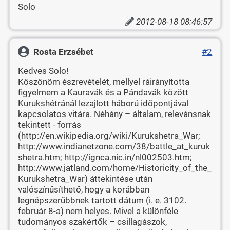
Solo
2012-08-18 08:46:57
Rosta Erzsébet
#2
Kedves Solo!
Köszönöm észrevételét, mellyel ráirányította
figyelmem a Kauravák és a Pándavák között
Kurukshétránál lezajlott háború időpontjával
kapcsolatos vitára. Néhány – általam, relevánsnak
tekintett - forrás
(http://en.wikipedia.org/wiki/Kurukshetra_War;
http://www.indianetzone.com/38/battle_at_kuruk
shetra.htm; http://ignca.nic.in/nl002503.htm;
http://www.jatland.com/home/Historicity_of_the_
Kurukshetra_War) áttekintése után
valószínűsíthető, hogy a korábban
legnépszerűbbnek tartott dátum (i. e. 3102.
február 8-a) nem helyes. Mivel a különféle
tudományos szakértők – csillagászok,