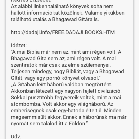
Az alábbi linken található könyvek soha nem
hallott információkat közölnek. Valamelyikükben
található utalás a Bhagawad Gítára is.
http://dadaji.info/FREE.DADAJI.BOOKS.HTM
Idézet:
"A mai Biblia már nem az, mint ami régen volt. A
Bhagawad Gíta sem az, ami régen volt. A mai
szentiratok már csak az elme szüleményei.
Teljesen mindegy, hogy Bibliát, vagy a Bhagawad
Gítát, vagy egy pornó könyvet olvasol.”
„A Gítában leírt háború valóban megtörtént.
Akkoriban létezett egy nagyon fejlett civilizáció.
Sokkal pusztítóbb fegyvereik voltak, mint a mai
atombomba. Volt akkor egy világháború. Az
emberiségnek csak egy-hatoda élte túl. Minden
megsemmisült akkor. Ennek a háborúnak ma már
nyomát sem találod itt a Földön.”
Üdv.