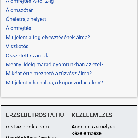
Álomfejtés A-tól Z-ig
Álomszótár
Önéletrajz helyett
Álomfejtés
Mit jelent a fog elvesztésének álma?
Viszketés
Összetett számok
Mennyi ideig marad gyomrunkban az étel?
Miként értelmezhető a tűzvész álma?
Mit jelent a hajhullás, a kopaszodás álma?
ERZSEBETROSTA.HU
KÉZELEMÉZÉS
rostae-books.com
Anonim személyek
kézelemzése