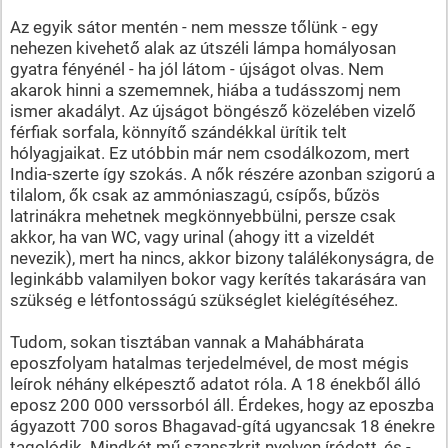
Az egyik sátor mentén - nem messze tőlünk - egy
nehezen kivehető alak az útszéli lámpa homályosan
gyatra fényénél - ha jól látom - újságot olvas. Nem
akarok hinni a szememnek, hiába a tudásszomj nem
ismer akadályt. Az újságot böngésző közelében vizelő
férfiak sorfala, könnyítő szándékkal ürítik telt
hólyagjaikat. Ez utóbbin már nem csodálkozom, mert
India-szerte így szokás. A nők részére azonban szigorú a
tilalom, ők csak az ammóniaszagú, csípős, bűzös
latrinákra mehetnek megkönnyebbülni, persze csak
akkor, ha van WC, vagy urinal (ahogy itt a vizeldét
nevezik), mert ha nincs, akkor bizony találékonyságra, de
leginkább valamilyen bokor vagy kerítés takarására van
szükség e létfontosságú szükséglet kielégítéséhez.
Tudom, sokan tisztában vannak a Mahábhárata
eposzfolyam hatalmas terjedelmével, de most mégis
leírok néhány elképesztő adatot róla. A 18 énekből álló
eposz 200 000 verssorból áll. Érdekes, hogy az eposzba
ágyazott 700 soros Bhagavad-gítá ugyancsak 18 énekre
tagolódik. Mindkét mű szanszkrit nyelven íródott, és -