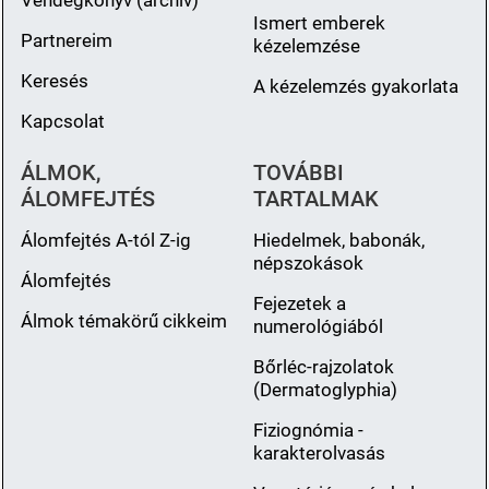
Vendégkönyv (archiv)
Ismert emberek
Partnereim
kézelemzése
Keresés
A kézelemzés gyakorlata
Kapcsolat
ÁLMOK,
TOVÁBBI
ÁLOMFEJTÉS
TARTALMAK
Álomfejtés A-tól Z-ig
Hiedelmek, babonák,
népszokások
Álomfejtés
Fejezetek a
Álmok témakörű cikkeim
numerológiából
Bőrléc-rajzolatok
(Dermatoglyphia)
Fiziognómia -
karakterolvasás