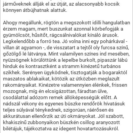
járműveknek állják el az útját, az alacsonyabb kocsik
könnyen átbújhatnak alattuk.
Ahogy megállunk, rögtön a megszokott idilli hangulatban
érzem magam, mert buszunkat azonnal körbefogják a
gyümölcsöt, hűsítőt, rágcsálnivalókat kínáló árusok.
Legkelendőbb a forró tea. Jó volna inni egy pohárkával -
villan át agyamon -, de visszatart a tejtől oly furcsa színű,
gőzölgő lé látványa. Mint valamilyen színes ind mesében,
nyüzsögnek körülöttünk a lepelbe burkolt, pipaszár lábú
hinduk és kontrasztként a stramm kinézetű turbános
szikhek. Serényen ügyködnek, tisztogatják a bogaraktól
maszatos ablakaikat, kötözik az útközben meglazult
rakományaikat. Kinézetre valamennyien élénkek, frissen
mozognak, míg én elcsigázottan, fáradtan ülve,
csodálattal adózom remek állóképességük előtt. A
nádszál vékony és egyenes büszke rendőrök hívatásuk
teljes súlyával ténykednek, szigorúan, ráérősen és
akkurátusan ellenőrzik az úti okmányokat. Jól szabott,
khakiszínű zubbonyaikon büszkén csillog aranyozott
bilétájuk, tájékoztatva az idegent hovatartozásukról.