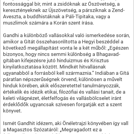
fontossággal bír, mint a zsidóknak az Ószövetség, a
keresztényeknek az Újszövetség, a pársziknak a Zend-
Aveszta, a buddhistáknak a Páli-Tipitaka, vagy a
muszlimok számára a Korán szent írása.
Gandhi a különböző vallásokkal való ismerkedése során,
amikor a Gítát összehasonlította a Hegyi beszéddel a
következő megállapítást vonta le a két műből: „Egészen
bizonyos, hogy nincs semmi különbség a Bhagavad-
gítában kifejezésre jutó hinduizmus és Krisztus
kinyilatkoztatása között. Mindkét hitvallásnak
ugyanabból a forrásból kell származnia.” Indiában a Gítá
páratlan népszerűségnek örvend, különösen a művelt
hinduk körében, akik előszeretettel tanulmányozzák,
értékelik és idézik etikai, filozófiai és vallási tanait, de a
keleti világnézet, életfelfogás és vallásbölcselet iránt
érdeklődők ugyancsak szívesen forgatják ezt a szent
könyvet.
Ismét Gandhit idézem, aki Önéletrajzi könyvében így vall
a Magasztos Szózatáról: „Megragadott ez a