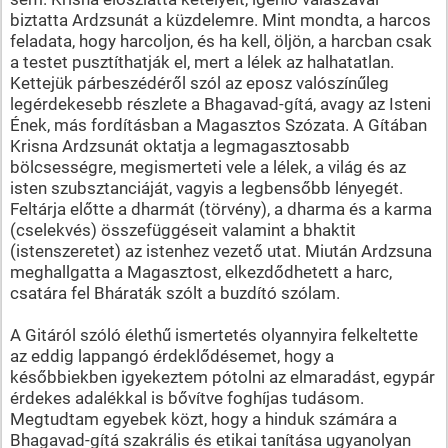
biztatta Ardzsunát a küzdelemre. Mint mondta, a harcos
feladata, hogy harcoljon, és ha kell, öljön, a harcban csak
a testet pusztíthatják el, mert a lélek az halhatatlan.
Kettejük párbeszédéről szól az eposz valószínűleg
legérdekesebb részlete a Bhagavad-gítá, avagy az Isteni
Ének, más fordításban a Magasztos Szózata. A Gítában
Krisna Ardzsunát oktatja a legmagasztosabb
bölcsességre, megismerteti vele a lélek, a világ és az
isten szubsztanciáját, vagyis a legbensőbb lényegét.
Feltárja előtte a dharmát (törvény), a dharma és a karma
(cselekvés) összefüggéseit valamint a bhaktit
(istenszeretet) az istenhez vezető utat. Miután Ardzsuna
meghallgatta a Magasztost, elkezdődhetett a harc,
csatára fel Bháraták szólt a buzdító szólam.
A Gitáról szóló élethű ismertetés olyannyira felkeltette
az eddig lappangó érdeklődésemet, hogy a
későbbiekben igyekeztem pótolni az elmaradást, egypár
érdekes adalékkal is bővítve foghíjas tudásom.
Megtudtam egyebek közt, hogy a hinduk számára a
Bhagavad-gítá szakrális és etikai tanítása ugyanolyan