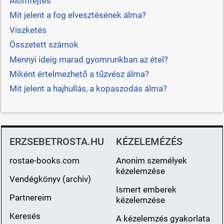
Álomfejtés
Mit jelent a fog elvesztésének álma?
Viszketés
Összetett számok
Mennyi ideig marad gyomrunkban az étel?
Miként értelmezhető a tűzvész álma?
Mit jelent a hajhullás, a kopaszodás álma?
ERZSEBETROSTA.HU
KÉZELEMÉZÉS
rostae-books.com
Anonim személyek
kézelemzése
Vendégkönyv (archiv)
Ismert emberek
Partnereim
kézelemzése
Keresés
A kézelemzés gyakorlata