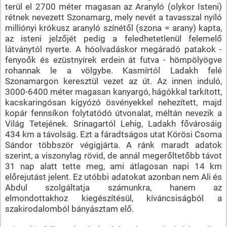
terül el 2700 méter magasan az Aranyló (olykor Isteni)
rétnek nevezett Szonamarg, mely nevét a tavasszal nyíló
milliónyi krókusz aranyló színétől (szona = arany) kapta,
az isteni jelzőjét pedig a feledhetetlenül felemelő
látványtól nyerte. A hóolvadáskor megáradó patakok -
fenyoők és ezüstnyírek erdein át futva - hömpölyögve
rohannak le a völgybe. Kasmírtól Ladakh felé
Szonamargon keresztül vezet az út. Az innen induló,
3000-6400 méter magasan kanyargó, hágókkal tarkított,
kacskaringósan kígyózó ösvényekkel nehezített, majd
kopár fennsíkon folytatódó útvonalat, méltán nevezik a
Világ Tetejének. Srinagartól Lehig, Ladakh fővárosáig
434 km a távolság. Ezt a fáradtságos utat Körösi Csoma
Sándor többször végigjárta. A ránk maradt adatok
szerint, a viszonylag rövid, de annál megerőltetőbb távot
31 nap alatt tette meg, ami átlagosan napi 14 km
előrejutást jelent. Ez utóbbi adatokat azonban nem Ali és
Abdul szolgáltatja számunkra, hanem az
elmondottakhoz kiegészítésül, kíváncsiságból a
szakirodalomból bányásztam elő.