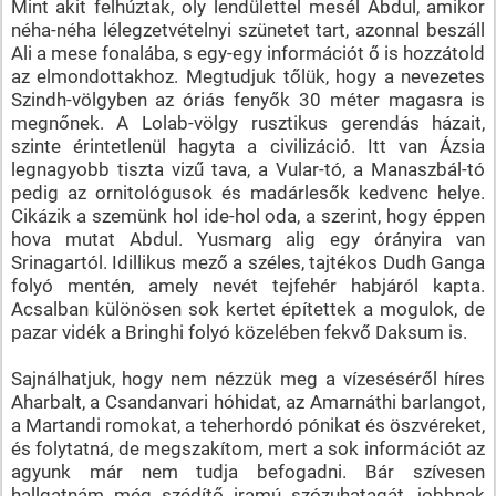
Mint akit felhúztak, oly lendülettel mesél Abdul, amikor
néha-néha lélegzetvételnyi szünetet tart, azonnal beszáll
Ali a mese fonalába, s egy-egy információt ő is hozzátold
az elmondottakhoz. Megtudjuk tőlük, hogy a nevezetes
Szindh-völgyben az óriás fenyők 30 méter magasra is
megnőnek. A Lolab-völgy rusztikus gerendás házait,
szinte érintetlenül hagyta a civilizáció. Itt van Ázsia
legnagyobb tiszta vizű tava, a Vular-tó, a Manaszbál-tó
pedig az ornitológusok és madárlesők kedvenc helye.
Cikázik a szemünk hol ide-hol oda, a szerint, hogy éppen
hova mutat Abdul. Yusmarg alig egy órányira van
Srinagartól. Idillikus mező a széles, tajtékos Dudh Ganga
folyó mentén, amely nevét tejfehér habjáról kapta.
Acsalban különösen sok kertet építettek a mogulok, de
pazar vidék a Bringhi folyó közelében fekvő Daksum is.
Sajnálhatjuk, hogy nem nézzük meg a vízeséséről híres
Aharbalt, a Csandanvari hóhidat, az Amarnáthi barlangot,
a Martandi romokat, a teherhordó pónikat és öszvéreket,
és folytatná, de megszakítom, mert a sok információt az
agyunk már nem tudja befogadni. Bár szívesen
hallgatnám még szédítő iramú szózuhatagát, jobbnak