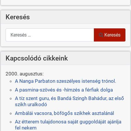
Keresés
Keresés
Keresés
Kapcsolódó cikkeink
2000. augusztus:
A Nanga Parbaton szeszélyes istenség trónol.
A pasmina-szövés és -hímzés a férfiak dolga
A tíz szent guru, és Bandá Szingh Bahádur, az első
szikh uralkodó
Ambálái vacsora, böfögős szikhek asztalánál
Az étterem tulajdonosa saját guggoldáját ajánlja
fel nekem