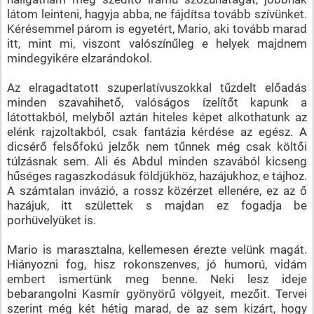
látom leinteni, hagyja abba, ne fájdítsa tovább szívünket.
Kérésemmel párom is egyetért, Mario, aki tovább marad
itt, mint mi, viszont valószínűleg e helyek majdnem
mindegyikére elzarándokol.
Az elragadtatott szuperlatívuszokkal tűzdelt előadás
minden szavahihető, valóságos ízelítőt kapunk a
látottakból, melyből aztán hiteles képet alkothatunk az
elénk rajzoltakból, csak fantázia kérdése az egész. A
dicsérő felsőfokú jelzők nem tűnnek még csak költői
túlzásnak sem. Ali és Abdul minden szavából kicseng
hűséges ragaszkodásuk földjükhöz, hazájukhoz, e tájhoz.
A számtalan invázió, a rossz közérzet ellenére, ez az ő
hazájuk, itt születtek s majdan ez fogadja be
porhüvelyüket is.
Mario is marasztalna, kellemesen érezte velünk magát.
Hiányozni fog, hisz rokonszenves, jó humorú, vidám
embert ismertünk meg benne. Neki lesz ideje
bebarangolni Kasmír gyönyörű völgyeit, mezőit. Tervei
szerint még két hétig marad, de az sem kizárt, hogy