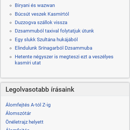
Biryani és wazwan
Búcsút veszek Kasmírtól
Duzzogva szállok vissza
Dzsammuból taxival folytatjuk útunk
Egy slukk Szultána hukájából
Elindulunk Srínagarból Dzsammuba
Hetente négyszer is megteszi ezt a veszélyes
kasmíri utat
Legolvasotabb írásaink
Álomfejtés A-tól Z-ig
Álomszótár
Önéletrajz helyett