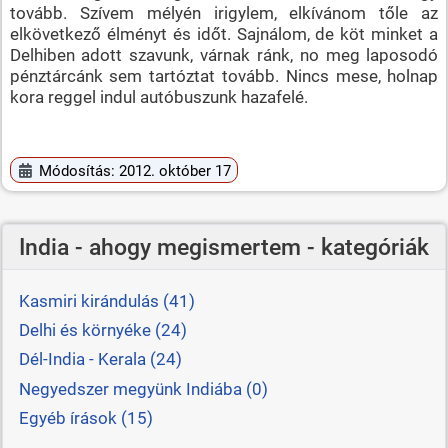
tovább. Szívem mélyén irigylem, elkívánom tőle az
elkövetkező élményt és időt. Sajnálom, de köt minket a
Delhiben adott szavunk, várnak ránk, no meg laposodó
pénztárcánk sem tartóztat tovább. Nincs mese, holnap
kora reggel indul autóbuszunk hazafelé.
Módosítás: 2012. október 17
India - ahogy megismertem - kategóriák
Kasmiri kirándulás (41)
Delhi és környéke (24)
Dél-India - Kerala (24)
Negyedszer megyünk Indiába (0)
Egyéb írások (15)