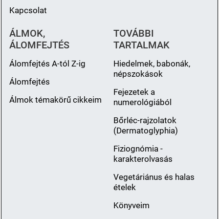
Kapcsolat
ÁLMOK,
TOVÁBBI
ÁLOMFEJTÉS
TARTALMAK
Álomfejtés A-tól Z-ig
Hiedelmek, babonák,
népszokások
Álomfejtés
Fejezetek a
Álmok témakörű cikkeim
numerológiából
Bőrléc-rajzolatok
(Dermatoglyphia)
Fiziognómia -
karakterolvasás
Vegetáriánus és halas
ételek
Könyveim