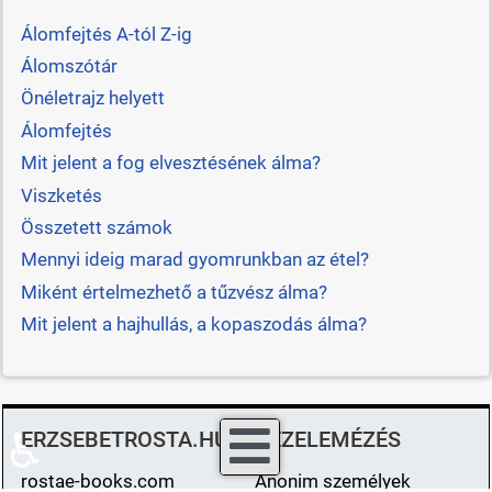
Álomfejtés A-tól Z-ig
Álomszótár
Önéletrajz helyett
Álomfejtés
Mit jelent a fog elvesztésének álma?
Viszketés
Összetett számok
Mennyi ideig marad gyomrunkban az étel?
Miként értelmezhető a tűzvész álma?
Mit jelent a hajhullás, a kopaszodás álma?
♿
ERZSEBETROSTA.HU
KÉZELEMÉZÉS
rostae-books.com
Anonim személyek