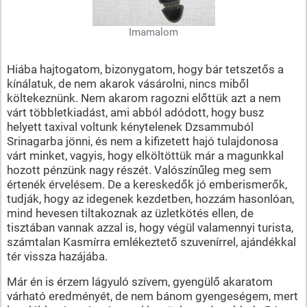
Imamalom
Hiába hajtogatom, bizonygatom, hogy bár tetszetős a
kínálatuk, de nem akarok vásárolni, nincs miből
költekeznünk. Nem akarom ragozni előttük azt a nem
várt többletkiadást, ami abból adódott, hogy busz
helyett taxival voltunk kénytelenek Dzsammuból
Srinagarba jönni, és nem a kifizetett hajó tulajdonosa
várt minket, vagyis, hogy elköltöttük már a magunkkal
hozott pénzünk nagy részét. Valószínűleg meg sem
értenék érvelésem. De a kereskedők jó emberismerők,
tudják, hogy az idegenek kezdetben, hozzám hasonlóan,
mind hevesen tiltakoznak az üzletkötés ellen, de
tisztában vannak azzal is, hogy végül valamennyi turista,
számtalan Kasmírra emlékeztető szuvenírrel, ajándékkal
tér vissza hazájába.
Már én is érzem lágyuló szívem, gyengülő akaratom
várható eredményét, de nem bánom gyengeségem, mert