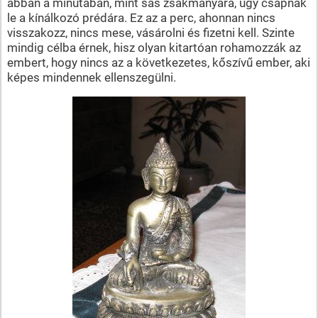
abban a minutában, mint sas zsákmányára, úgy csapnak
le a kínálkozó prédára. Ez az a perc, ahonnan nincs
visszakozz, nincs mese, vásárolni és fizetni kell. Szinte
mindig célba érnek, hisz olyan kitartóan rohamozzák az
embert, hogy nincs az a következetes, kőszívű ember, aki
képes mindennek ellenszegülni.