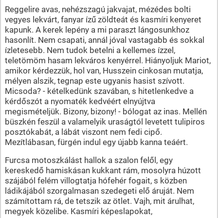
Reggelire avas, nehézszagú jakvajat, mézédes bolti
vegyes lekvárt, fanyar ízű zöldteát és kasmíri kenyeret
kapunk. A kerek lepény a mi paraszt lángosunkhoz
hasonlít. Nem csapati, annál jóval vastagabb és sokkal
ízletesebb. Nem tudok betelni a kellemes ízzel,
teletömöm hasam lekváros kenyérrel. Hiányoljuk Mariot,
amikor kérdezzük, hol van, Husszein cinkosan mutatja,
mélyen alszik, tegnap este ugyanis hasist szívott.
Micsoda? - kételkedünk szavában, s hitetlenkedve a
kérdőszót a nyomaték kedvéért elnyújtva
megismételjük. Bizony, bizony! - bólogat az inas. Mellén
büszkén feszül a valamelyik uraságtól levetett tulipiros
posztókabát, a lábát viszont nem fedi cipő.
Mezítlábasan, fürgén indul egy újabb kanna teáért.
Furcsa motoszkálást hallok a szalon felől, egy
kereskedő hamiskásan kukkant rám, mosolyra húzott
szájából felém villogtatja hófehér fogait, s közben
ládikájából szorgalmasan szedegeti elő áruját. Nem
számítottam rá, de tetszik az ötlet. Vajh, mit árulhat,
megyek közelibe. Kasmíri képeslapokat,