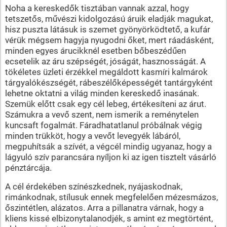
Noha a kereskedők tisztában vannak azzal, hogy
tetszetős, művészi kidolgozású áruik eladják magukat,
hisz puszta látásuk is szemet gyönyörködtető, a kufár
vérük mégsem hagyja nyugodni őket, mert ráadásként,
minden egyes árucikknél esetben bőbeszédűen
ecsetelik az áru szépségét, jóságát, hasznosságát. A
tökéletes üzleti érzékkel megáldott kasmíri kalmárok
tárgyalókészségét, rábeszélőképességét tantárgyként
lehetne oktatni a világ minden kereskedő inasának.
Szemük előtt csak egy cél lebeg, értékesíteni az árut.
Számukra a vevő szent, nem ismerik a reménytelen
kuncsaft fogalmát. Fáradhatatlanul próbálnak végig
minden trükköt, hogy a vevőt levegyék lábáról,
megpuhítsák a szívét, a végcél mindig ugyanaz, hogy a
lágyuló szív parancsára nyíljon ki az igen tisztelt vásárló
pénztárcája.
A cél érdekében színészkednek, nyájaskodnak,
rimánkodnak, stílusuk ennek megfelelően mézesmázos,
őszintétlen, alázatos. Arra a pillanatra várnak, hogy a
kliens kissé elbizonytalanodjék, s amint ez megtörtént,