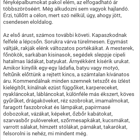
fényképalbumokat pakol elém, az elfogadható ár
többszöröséért. Még alkudozni sem vagyok hajlandó.
Érzi, túllőtt a célon, mert szó nélkül, úgy, ahogy jött,
csendesen eloldalog.
Az első árust, számos további követi. Kapaszkodnak
felfelé a lépcsőn. Sorukra várva türelmesen. Egymást
váltják, rakják elénk változatos portékáikat. A mesterek,
főnökök, sarkában kisinasok, segédek sleppje cipeli
hatalmas ládákat, batyukat. Árnyékként kísérik urukat.
Amikor kinyílik egy-egy ládafia, batyu vagy motyó,
feltűnik előttünk a rejtett kincs, a számtalan kívánatos
áru. Kommendálnak minden szemnek tetszőt és ízlést
kielégítőt, kínálnak ezüst függőket, karpereceket,
nyakláncokat, lábláncokat, különféle más ékszert, köves
gyűrűket, drágaköveket, réz szobrokat, imamalmokat,
faragott faszobrokat és lámpákat, papírmasé
dobozokat, vázákat, képeket, őzbőr kabátokat,
szarvasbőr pulóvereket, szőrmesapkákat, kucsmákat,
varrott sálakat, hímzett stólákat, párnákat, takarókat,
felsorolni is nehéz, mi mindent még.