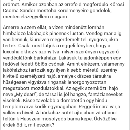
örömet. Amikor azonban az errefelé megforduló Kőrösi
Csoma Sándor mostoha körülményeire gondolok,
menten elszégyellem magam.
Amerre a szem ellát, a vízen mindenütt lomhán
himbálózó lakóhajók pihennek lustán. Vendég már alig
van bennük, kiürülvén megérdemelt téli nyugovójukra
tértek. Csak most látjuk a reggeli fényben, hogy a
luxushajókhoz viszonyítva milyen szerényen egyszerű
vendéglátónk bárkaháza. Lakásuk tulajdonképpen egy
fedővel fedett öblös csónak. Amint elnézem, valamennyi
lakóházhoz tartozik egy ilyen kisebb méretű, szerény
kivitelű személyzeti hajó, amelyek díszes társukra
hűségesen vigyázva ringanak lehorgonyozottan
megszabott mozdulatokkal. Az egyik szemközti hajó
neve „My dear!”, de társai is jól hangzó, fantázianeveket
viselnek. Kissé távolabb a dombtetőn egy hindu
templom árválkodik egymagában. Reggeli imára várja
vallásos híveit. A bárkaház sötét ajtajában váratlanul
feltűnik Husszein mosolygós barna képe. Üdvözölve
érdeklődik, mit eszünk?