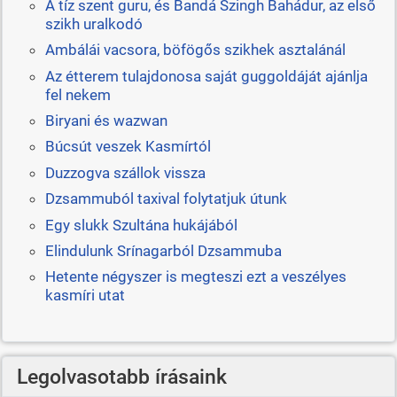
A tíz szent guru, és Bandá Szingh Bahádur, az első
szikh uralkodó
Ambálái vacsora, böfögős szikhek asztalánál
Az étterem tulajdonosa saját guggoldáját ajánlja
fel nekem
Biryani és wazwan
Búcsút veszek Kasmírtól
Duzzogva szállok vissza
Dzsammuból taxival folytatjuk útunk
Egy slukk Szultána hukájából
Elindulunk Srínagarból Dzsammuba
Hetente négyszer is megteszi ezt a veszélyes
kasmíri utat
Legolvasotabb írásaink