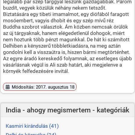
legalább pár szép tárggyal leszünk gazdagabbak. Párom
buzdít, vegyek közülük néhány nekem tetszőt.
Biztatására egy tibeti imamalmot, egy diófából faragott
mosóembert, vagyis dhobit és egy szép mívű réz
Buddha szobrot választok. Ám közben nemcsak örülök
az új tárgyaknak, hanem elégedetlenül dohogok, miért
nem hoztunk több pénzt magunkkal. De hát ki számított
Delhiben a kényszerű többletkiadásra, na meg aztán
gondolni kell a visszaútra is, hiszen bármi megtörténhet.
Az egyre áradó kereskedő folyamnak, az esetleges újabb
vásárlásnak végül is Ali szab határt, aki megjelenve a
környék felfedezésére invitál.
Módosítás: 2017. augusztus 18
India - ahogy megismertem - kategóriák
Kasmiri kirándulás (41)
Delhi és környéke (24)