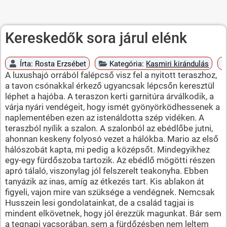
Kereskedők sora járul elénk
Írta:
Rosta Erzsébet
Kategória:
Kasmiri kirándulás
A luxushajó orrából falépcső visz fel a nyitott teraszhoz,
a tavon csónakkal érkező ugyancsak lépcsőn keresztül
léphet a hajóba. A teraszon kerti garnitúra árválkodik, a
várja nyári vendégeit, hogy ismét gyönyörködhessenek a
naplementében ezen az istenáldotta szép vidéken. A
teraszból nyílik a szalon. A szalonból az ebédlőbe jutni,
ahonnan keskeny folyosó vezet a hálókba. Mario az első
hálószobát kapta, mi pedig a középsőt. Mindegyikhez
egy-egy fürdőszoba tartozik. Az ebédlő mögötti részen
apró tálaló, viszonylag jól felszerelt teakonyha. Ebben
tanyázik az inas, amíg az étkezés tart. Kis ablakon át
figyeli, vajon mire van szüksége a vendégnek. Nemcsak
Husszein lesi gondolatainkat, de a család tagjai is
mindent elkövetnek, hogy jól érezzük magunkat. Bár sem
a tegnapi vacsorában, sem a fürdőzésben nem leltem