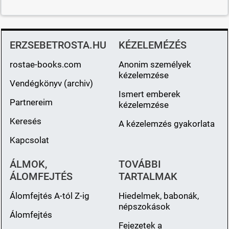
ERZSEBETROSTA.HU
KÉZELEMÉZÉS
rostae-books.com
Anonim személyek
kézelemzése
Vendégkönyv (archiv)
Ismert emberek
Partnereim
kézelemzése
Keresés
A kézelemzés gyakorlata
Kapcsolat
ÁLMOK,
TOVÁBBI
ÁLOMFEJTÉS
TARTALMAK
Álomfejtés A-tól Z-ig
Hiedelmek, babonák,
népszokások
Álomfejtés
Fejezetek a