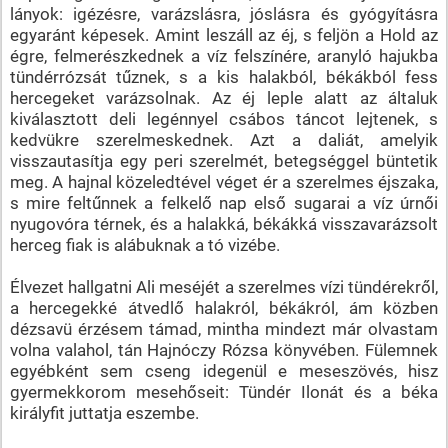
lányok: igézésre, varázslásra, jóslásra és gyógyításra
egyaránt képesek. Amint leszáll az éj, s feljön a Hold az
égre, felmerészkednek a víz felszínére, aranyló hajukba
tündérrózsát tűznek, s a kis halakból, békákból fess
hercegeket varázsolnak. Az éj leple alatt az általuk
kiválasztott deli legénnyel csábos táncot lejtenek, s
kedvükre szerelmeskednek. Azt a daliát, amelyik
visszautasítja egy peri szerelmét, betegséggel büntetik
meg. A hajnal közeledtével véget ér a szerelmes éjszaka,
s mire feltűnnek a felkelő nap első sugarai a víz úrnői
nyugovóra térnek, és a halakká, békákká visszavarázsolt
herceg fiak is alábuknak a tó vizébe.
Élvezet hallgatni Ali meséjét a szerelmes vízi tündérekről,
a hercegekké átvedlő halakról, békákról, ám közben
dézsavü érzésem támad, mintha mindezt már olvastam
volna valahol, tán Hajnóczy Rózsa könyvében. Fülemnek
egyébként sem cseng idegenül e meseszövés, hisz
gyermekkorom mesehőseit: Tündér Ilonát és a béka
királyfit juttatja eszembe.