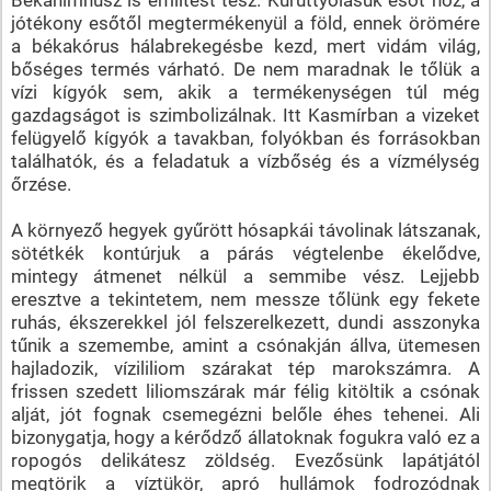
jótékony esőtől megtermékenyül a föld, ennek örömére
a békakórus hálabrekegésbe kezd, mert vidám világ,
bőséges termés várható. De nem maradnak le tőlük a
vízi kígyók sem, akik a termékenységen túl még
gazdagságot is szimbolizálnak. Itt Kasmírban a vizeket
felügyelő kígyók a tavakban, folyókban és forrásokban
találhatók, és a feladatuk a vízbőség és a vízmélység
őrzése.
A környező hegyek gyűrött hósapkái távolinak látszanak,
sötétkék kontúrjuk a párás végtelenbe ékelődve,
mintegy átmenet nélkül a semmibe vész. Lejjebb
eresztve a tekintetem, nem messze tőlünk egy fekete
ruhás, ékszerekkel jól felszerelkezett, dundi asszonyka
tűnik a szemembe, amint a csónakján állva, ütemesen
hajladozik, vízililiom szárakat tép marokszámra. A
frissen szedett liliomszárak már félig kitöltik a csónak
alját, jót fognak csemegézni belőle éhes tehenei. Ali
bizonygatja, hogy a kérődző állatoknak fogukra való ez a
ropogós delikátesz zöldség. Evezősünk lapátjától
megtörik a víztükör, apró hullámok fodrozódnak