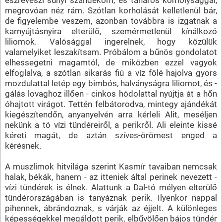
megrovóan néz rám. Szótlan korholását kelletlenül bár,
de figyelembe veszem, azonban továbbra is izgatnak a
karnyújtásnyira elterülő, szemérmetlenül kínálkozó
liliomok. Valósággal ingerelnek, hogy közülük
valamelyiket leszakítsam. Próbálom a bűnös gondolatot
elhessegetni magamtól, de miközben ezzel vagyok
elfoglalva, a szótlan sikarás fiú a víz fölé hajolva gyors
mozdulattal letép egy bimbós, halványságra liliomot, és -
gálás lovaghoz illően - cinkos hódolattal nyújtja át a hőn
óhajtott virágot. Tettén felbátorodva, mintegy ajándékát
kiegészítendőn, anyanyelvén arra kérleli Alit, meséljen
nekünk a tó vízi tündéreiről, a perikről. Ali eleinte kissé
kéreti magát, de aztán szíves-örömest enged a
kérésnek.
A muszlimok hitvilága szerint Kasmír tavaiban nemcsak
halak, békák, hanem - az itteniek által perinek nevezett -
vízi tündérek is élnek. Alattunk a Dal-tó mélyen elterülő
tündérországában is tanyáznak perik. Ilyenkor nappal
pihennek, ábrándoznak, s várják az éjjelt. A különleges
képességekkel megáldott perik, elbűvölően bájos tündér