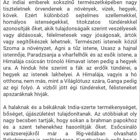
Az indiai emberek sokszínű természetképében nagy
tiszteletnek örvendenek a növények, vizek, hegyek,
kövek. Ezért különböző sejtelmes szellemekkel,
homályos istenségekkel, titokzatos tündérekkel
azonosítják őket, akik tulajdonságaik szerint veszélyesek
vagy áldásosak, félelmetesek vagy jóságosak, ártók
vagy segítőkészek lehetnek. Természeti isteneik közül
Szoma a növényzet, Agni a tűz istene, Usasz a hajnal
istennője, Paradzsanja a viharfelhők és az esők istene, a
Himalája csúcsán trónoló Himavat isten pedig a hegyek
ura. A hinduk hite szerint a fák az erdők tündérei, a
hegyek az istenek lakhelyei. A Himalája, vagyis a hó
otthona, nem más, mint a Világlótusz szára, Ganga pedig
az égi folyó. A vízből jött égi tündéreket, félisteneket
apszaráknak hívják.
A halaknak és a békáknak India-szerte termékenységet,
bőséget, újjászületést tulajdonítanak. Az utóbbiakat oly
nagy becsben tartják, hogy sokan a brahman papokhoz
és a szent tehenekhez hasonlítják őket. Esőcsináló
varázserejükről már a Rig-védában olvasható
Békahimnusz is említést tesz. Kuruttyolásuk esőt hoz, a