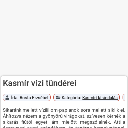
Kasmír vízi tündérei
Írta:
Rosta Erzsébet
Kategória:
Kasmiri kirándulás
Sikaránk mellett vízililiom-paplanok sora mellett siklik el.
Áhítozva nézem a gyönyörű virágokat, szívesen kérnék a
sikarás fiútól egyet, ám mielőtt megszólalnék, Attila
észreveszi sunyi szándékom, és tanáros komolysággal,