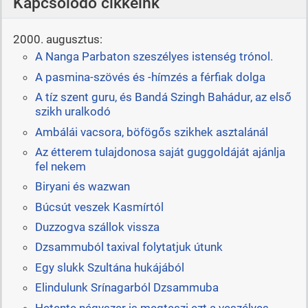
Kapcsolódó cikkeink
2000. augusztus:
A Nanga Parbaton szeszélyes istenség trónol.
A pasmina-szövés és -hímzés a férfiak dolga
A tíz szent guru, és Bandá Szingh Bahádur, az első
szikh uralkodó
Ambálái vacsora, böfögős szikhek asztalánál
Az étterem tulajdonosa saját guggoldáját ajánlja
fel nekem
Biryani és wazwan
Búcsút veszek Kasmírtól
Duzzogva szállok vissza
Dzsammuból taxival folytatjuk útunk
Egy slukk Szultána hukájából
Elindulunk Srínagarból Dzsammuba
Hetente négyszer is megteszi ezt a veszélyes