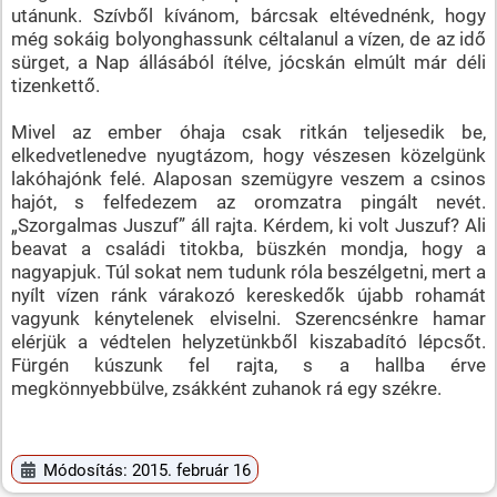
utánunk. Szívből kívánom, bárcsak eltévednénk, hogy
még sokáig bolyonghassunk céltalanul a vízen, de az idő
sürget, a Nap állásából ítélve, jócskán elmúlt már déli
tizenkettő.
Mivel az ember óhaja csak ritkán teljesedik be,
elkedvetlenedve nyugtázom, hogy vészesen közelgünk
lakóhajónk felé. Alaposan szemügyre veszem a csinos
hajót, s felfedezem az oromzatra pingált nevét.
„Szorgalmas Juszuf” áll rajta. Kérdem, ki volt Juszuf? Ali
beavat a családi titokba, büszkén mondja, hogy a
nagyapjuk. Túl sokat nem tudunk róla beszélgetni, mert a
nyílt vízen ránk várakozó kereskedők újabb rohamát
vagyunk kénytelenek elviselni. Szerencsénkre hamar
elérjük a védtelen helyzetünkből kiszabadító lépcsőt.
Fürgén kúszunk fel rajta, s a hallba érve
megkönnyebbülve, zsákként zuhanok rá egy székre.
Módosítás: 2015. február 16