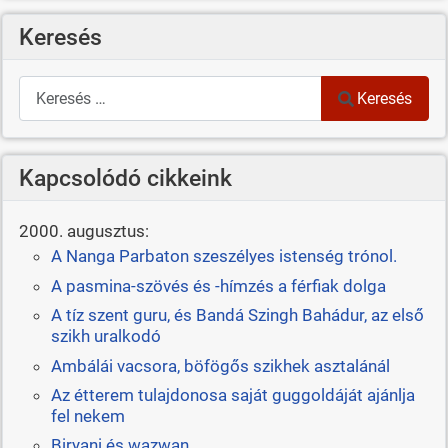
Keresés
Keresés
Keresés
Kapcsolódó cikkeink
2000. augusztus:
A Nanga Parbaton szeszélyes istenség trónol.
A pasmina-szövés és -hímzés a férfiak dolga
A tíz szent guru, és Bandá Szingh Bahádur, az első
szikh uralkodó
Ambálái vacsora, böfögős szikhek asztalánál
Az étterem tulajdonosa saját guggoldáját ajánlja
fel nekem
Biryani és wazwan