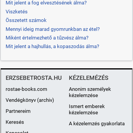
Mit jelent a fog elvesztésének álma?
Viszketés
Összetett számok
Mennyi ideig marad gyomrunkban az étel?
Miként értelmezhető a tűzvész álma?
Mit jelent a hajhullás, a kopaszodás álma?
ERZSEBETROSTA.HU
KÉZELEMÉZÉS
rostae-books.com
Anonim személyek
kézelemzése
Vendégkönyv (archiv)
Ismert emberek
Partnereim
kézelemzése
Keresés
A kézelemzés gyakorlata
Kapcsolat