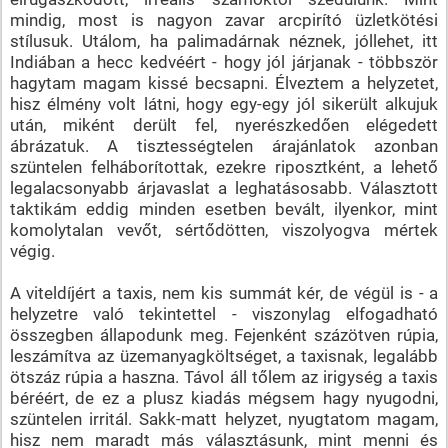
mindig, most is nagyon zavar arcpirító üzletkötési
stílusuk. Utálom, ha palimadárnak néznek, jóllehet, itt
Indiában a hecc kedvéért - hogy jól járjanak - többször
hagytam magam kissé becsapni. Élveztem a helyzetet,
hisz élmény volt látni, hogy egy-egy jól sikerült alkujuk
után, miként derült fel, nyerészkedően elégedett
ábrázatuk. A tisztességtelen árajánlatok azonban
szüntelen felháborítottak, ezekre riposztként, a lehető
legalacsonyabb árjavaslat a leghatásosabb. Választott
taktikám eddig minden esetben bevált, ilyenkor, mint
komolytalan vevőt, sértődötten, viszolyogva mértek
végig.
A viteldíjért a taxis, nem kis summát kér, de végül is - a
helyzetre való tekintettel - viszonylag elfogadható
összegben állapodunk meg. Fejenként százötven rúpia,
leszámítva az üzemanyagköltséget, a taxisnak, legalább
ötszáz rúpia a haszna. Távol áll tőlem az irigység a taxis
béréért, de ez a plusz kiadás mégsem hagy nyugodni,
szüntelen irritál. Sakk-matt helyzet, nyugtatom magam,
hisz nem maradt más választásunk, mint menni és