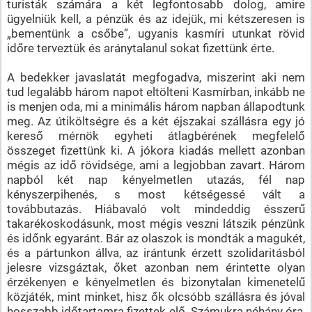
turisták számára a két legfontosabb dolog, amire
ügyelniük kell, a pénzük és az idejük, mi kétszeresen is
„bementünk a csőbe”, ugyanis kasmíri utunkat rövid
időre terveztük és aránytalanul sokat fizettünk érte.
A bedekker javaslatát megfogadva, miszerint aki nem
tud legalább három napot eltölteni Kasmírban, inkább ne
is menjen oda, mi a minimális három napban állapodtunk
meg. Az útiköltségre és a két éjszakai szállásra egy jó
kereső mérnök egyheti átlagbérének megfelelő
összeget fizettünk ki. A jókora kiadás mellett azonban
mégis az idő rövidsége, ami a legjobban zavart. Három
napból két nap kényelmetlen utazás, fél nap
kényszerpihenés, s most kétségessé vált a
továbbutazás. Hiábavaló volt mindeddig ésszerű
takarékoskodásunk, most mégis veszni látszik pénzünk
és időnk egyaránt. Bár az olaszok is mondták a magukét,
és a pártunkon állva, az irántunk érzett szolidaritásból
jelesre vizsgáztak, őket azonban nem érintette olyan
érzékenyen e kényelmetlen és bizonytalan kimenetelű
közjáték, mint minket, hisz ők olcsóbb szállásra és jóval
hosszabb időtartamra fizettek elő. Számukra néhány óra,