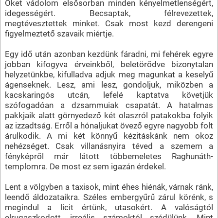
Őket vádolom elsősorban minden kényelmetlenségért,
idegességért. Becsaptak, félrevezettek,
megtévesztettek minket. Csak most kezd derengeni
figyelmeztető szavaik miértje.
Egy idő után azonban kezdünk fáradni, mi fehérek egyre
jobban kifogyva érveinkből, beletörődve bizonytalan
helyzetünkbe, kifulladva adjuk meg magunkat a keselyű
ágenseknek. Lesz, ami lesz, gondoljuk, miközben a
kacskaringós utcán, lefelé kaptatva követjük
szófogadóan a dzsammuiak csapatát. A hatalmas
pakkjaik alatt görnyedező két olaszról patakokba folyik
az izzadtság. Erről a hónaljukat övező egyre nagyobb folt
árulkodik. A mi két könnyű kézitáskánk nem okoz
nehézséget. Csak villanásnyira téved a szemem a
fényképről már látott többemeletes Raghunáth-
templomra. De most ez sem igazán érdekel.
Lent a völgyben a taxisok, mint éhes hiénák, várnak ránk,
leendő áldozataikra. Széles embergyűrű zárul körénk, s
megindul a licit értünk, utasokért. A valóságtól
elrugaszkodott, irreális számoktól szédülünk. Mint