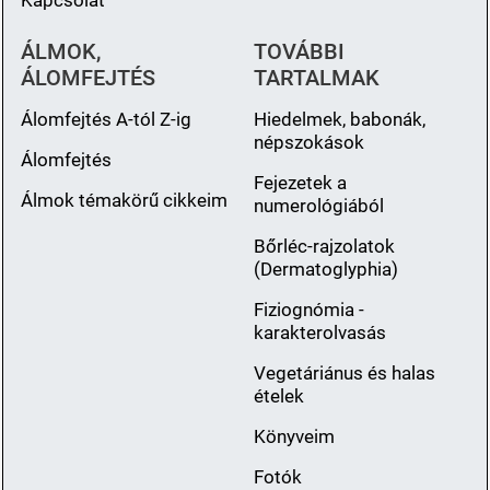
ÁLMOK,
TOVÁBBI
ÁLOMFEJTÉS
TARTALMAK
Álomfejtés A-tól Z-ig
Hiedelmek, babonák,
népszokások
Álomfejtés
Fejezetek a
Álmok témakörű cikkeim
numerológiából
Bőrléc-rajzolatok
(Dermatoglyphia)
Fiziognómia -
karakterolvasás
Vegetáriánus és halas
ételek
Könyveim
Fotók