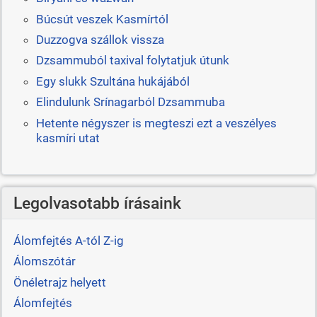
Búcsút veszek Kasmírtól
Duzzogva szállok vissza
Dzsammuból taxival folytatjuk útunk
Egy slukk Szultána hukájából
Elindulunk Srínagarból Dzsammuba
Hetente négyszer is megteszi ezt a veszélyes
kasmíri utat
Legolvasotabb írásaink
Álomfejtés A-tól Z-ig
Álomszótár
Önéletrajz helyett
Álomfejtés