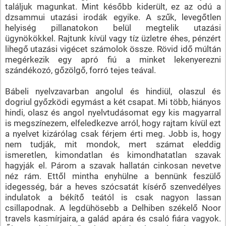
találjuk magunkat. Mint később kiderült, ez az odú a
dzsammui utazási irodák egyike. A szűk, levegőtlen
helyiség pillanatokon belül megtelik utazási
ügynökökkel. Rajtunk kívül vagy tíz üzletre éhes, pénzért
lihegő utazási vigécet számolok össze. Rövid idő múltán
megérkezik egy apró fiú a minket lekenyerezni
szándékozó, gőzölgő, forró tejes teával.
Bábeli nyelvzavarban angolul és hindiül, olaszul és
dogriul győzködi egymást a két csapat. Mi több, hiányos
hindi, olasz és angol nyelvtudásomat egy kis magyarral
is megszínezem, elfeledkezve arról, hogy rajtam kívül ezt
a nyelvet kizárólag csak férjem érti meg. Jobb is, hogy
nem tudják, mit mondok, mert számat eleddig
ismeretlen, kimondatlan és kimondhatatlan szavak
hagyják el. Párom a szavak hallatán cinkosan nevetve
néz rám. Ettől mintha enyhülne a bennünk feszülő
idegesség, bár a heves szócsatát kísérő szenvedélyes
indulatok a békítő teától is csak nagyon lassan
csillapodnak. A legdühösebb a Delhiben székelő Noor
travels kasmírjaira, a galád apára és csaló fiára vagyok.