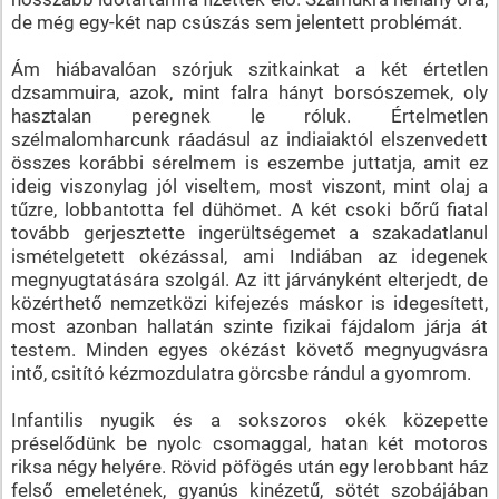
de még egy-két nap csúszás sem jelentett problémát.
Ám hiábavalóan szórjuk szitkainkat a két értetlen
dzsammuira, azok, mint falra hányt borsószemek, oly
hasztalan peregnek le róluk. Értelmetlen
szélmalomharcunk ráadásul az indiaiaktól elszenvedett
összes korábbi sérelmem is eszembe juttatja, amit ez
ideig viszonylag jól viseltem, most viszont, mint olaj a
tűzre, lobbantotta fel dühömet. A két csoki bőrű fiatal
tovább gerjesztette ingerültségemet a szakadatlanul
ismételgetett okézással, ami Indiában az idegenek
megnyugtatására szolgál. Az itt járványként elterjedt, de
közérthető nemzetközi kifejezés máskor is idegesített,
most azonban hallatán szinte fizikai fájdalom járja át
testem. Minden egyes okézást követő megnyugvásra
intő, csitító kézmozdulatra görcsbe rándul a gyomrom.
Infantilis nyugik és a sokszoros okék közepette
préselődünk be nyolc csomaggal, hatan két motoros
riksa négy helyére. Rövid pöfögés után egy lerobbant ház
felső emeletének, gyanús kinézetű, sötét szobájában