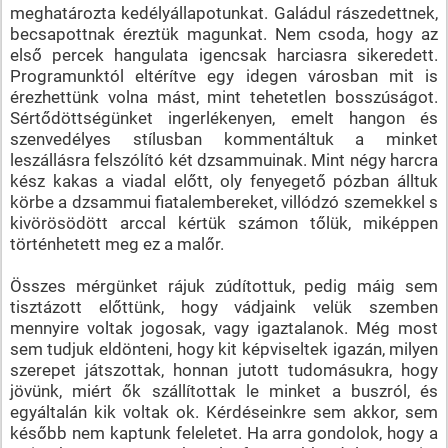
meghatározta kedélyállapotunkat. Galádul rászedettnek,
becsapottnak éreztük magunkat. Nem csoda, hogy az
első percek hangulata igencsak harciasra sikeredett.
Programunktól eltérítve egy idegen városban mit is
érezhettünk volna mást, mint tehetetlen bosszúságot.
Sértődöttségünket ingerlékenyen, emelt hangon és
szenvedélyes stílusban kommentáltuk a minket
leszállásra felszólító két dzsammuinak. Mint négy harcra
kész kakas a viadal előtt, oly fenyegető pózban álltuk
körbe a dzsammui fiatalembereket, villódzó szemekkel s
kivörösödött arccal kértük számon tőlük, miképpen
történhetett meg ez a malőr.
Összes mérgünket rájuk zúdítottuk, pedig máig sem
tisztázott előttünk, hogy vádjaink velük szemben
mennyire voltak jogosak, vagy igaztalanok. Még most
sem tudjuk eldönteni, hogy kit képviseltek igazán, milyen
szerepet játszottak, honnan jutott tudomásukra, hogy
jövünk, miért ők szállítottak le minket a buszról, és
egyáltalán kik voltak ok. Kérdéseinkre sem akkor, sem
később nem kaptunk feleletet. Ha arra gondolok, hogy a