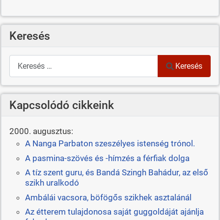
Keresés
Keresés
Keresés
Kapcsolódó cikkeink
2000. augusztus:
A Nanga Parbaton szeszélyes istenség trónol.
A pasmina-szövés és -hímzés a férfiak dolga
A tíz szent guru, és Bandá Szingh Bahádur, az első
szikh uralkodó
Ambálái vacsora, böfögős szikhek asztalánál
Az étterem tulajdonosa saját guggoldáját ajánlja