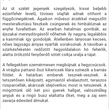
Az út szélét jegenyék szegélyezik, kissé beljebb
ezüstfehér levelű, tövises olajfák adnak otthont a
függőcinegéknek. Ágaikon művészi érzékkel megszőtt
mesteralkotású fészkeik csüngenek és himbálóznak az
enyhe fuvallatban. Az avarban hatalmas gombák, az
éjszakai mennydörgéstől nőhettek ily nagyra, legalábbis
a kasmíriak így gondolják. Átellenben lányosan kecses,
nőies lágyságú árnyas nyárfák sorakoznak. A távolban a
szürkésfeketén redőzött hegyoldalakon hó fehérlik,
alatta örökzöld fenyőerdő sötét csíkja uralja a tájat.
A fellegekben szemérmesen megbújnak a hegycsúcsok.
A virágba pattanó őszi kikericsek lilára színezik a barnás
földet. A határban emberek tesznek-vesznek. A
tetszetősen kiképzett, egymástól elválasztott, teraszos
rizsparcellák, akárcsak idejövetkor, most is tetszenek. A
mögöttünk ülő két pici gyerek hallgat, valószínűleg
anyjuk és a ringó busz elaltatta őket, még a zaj sem
zavarja édesded álmukat.