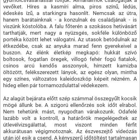
vevőket. Híres a kasmíri alma, piros színű, lédús,
édeskés ízű, a starkingra hasonlít. Nemcsak az útra,
hanem barátainknak - a konzulnak és családjának - is
viszünk kóstolóba. A falu főterén a szokásos hetivásárt
tarthatják, mert nagy a nyüzsgés, sokféle különböző
portéka között lehet válogatni. Az utasok betódulnak az
étkezdébe, csak az anyuka marad fenn gyerekeivel a
buszon. Az élénk életkép megkapó: hukkát szívó
boltosok, fogatlan öregek, villogó fehér fogú fiatalok,
csinos arcú kendős asszonyok, hímzett kamizba
öltözött, felékszerezett lányok, az egész olyan, mintha
egy színes, változatos kaleidoszkóp képeit nézném. A
hideg ellen pár tornamozdulattal védekezem.
Az alagút bejárata előtt szép számmal összegyűlt kocsik
mögé állunk be. A szigorú ellenőrzés sok időt elrabol.
Nem tehetünk mást, nyugodtan várakozunk. Odafelé
lazább volt a kontroll, a határőrök megelégedtek az
útlevélvizsgálattal, most viszont minden férfit
akkurátusan végigmotoznak. Az észveszejtő videózás
után jól esik a csend. A kényszerű időtöltést tartalmasan