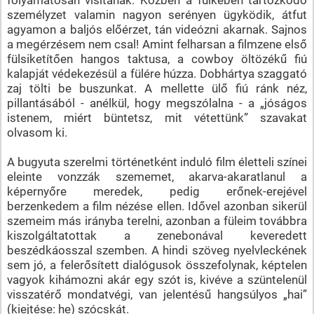
személyzet valamin nagyon serényen ügyködik, átfut
agyamon a baljós előérzet, tán videózni akarnak. Sajnos
a megérzésem nem csal! Amint felharsan a filmzene első
fülsiketítően hangos taktusa, a cowboy öltözékű fiú
kalapját védekezésül a fülére húzza. Dobhártya szaggató
zaj tölti be buszunkat. A mellette ülő fiú ránk néz,
pillantásából - anélkül, hogy megszólalna - a „jóságos
istenem, miért büntetsz, mit vétettünk” szavakat
olvasom ki.
A bugyuta szerelmi történetként induló film életteli színei
eleinte vonzzák szememet, akarva-akaratlanul a
képernyőre meredek, pedig erőnek-erejével
berzenkedem a film nézése ellen. Idővel azonban sikerül
szemeim más irányba terelni, azonban a füleim továbbra
kiszolgáltatottak a zenebonával keveredett
beszédkáosszal szemben. A hindi szöveg nyelvleckének
sem jó, a felerősített dialógusok összefolynak, képtelen
vagyok kihámozni akár egy szót is, kivéve a szüntelenül
visszatérő mondatvégi, van jelentésű hangsúlyos „hai”
(kiejtése: he) szócskát.