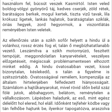
használom fel, búcsút veszek Kasmírtól. Isten veled
boldog-völgyi gyönyörű táj, kedves cserjék, zöld rétek,
barátságos berkek, mogul kertek, tiszta vizű tavak, lila
krókusz ligetek, lankás hajlatok, barátságtalan sziklák,
óriás hegyek, zord hegyormok, a viszontlátás
reményében Isten veletek.
Az ellenőrzés után a szikh sofőr helyett a hindu ül a
volánhoz, rossz érzés fog el, talán ő megbízhatatlanabb
vezető. Leszámítva a szikh motornyúzó, feszített
tempóját, meggondolatlan kanyarvételeit, veszélyes
előzgetéseit, mégiscsak problémamentesen elhozott
minket eddig. A hindu óvatosabban vezet, kissé
bizonytalan, késlekedő, s talán a figyelme is
szétszórtabb. Óvatosságával remélem, kompenzálja az
általam hirtelenjében felfedezett hiányosságait.
Számlálom a hajtűkanyarokat, mivel rövid időn belül száz
fölé jutok, abbahagyom, belátom, reménytelen a
vállalkozásom. Lépésben haladunk, az eső, mint egész
délelőtt hol elered, hol eláll. Időnként tejfehér ködbe vagy
tán felhőbe hajtunk be, ilyenkor tapogatózva, araszolva