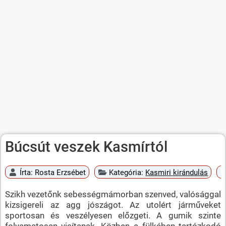
Búcsút veszek Kasmírtól
Írta:
Rosta Erzsébet
Kategória:
Kasmiri kirándulás
Szikh vezetőnk sebességmámorban szenved, valósággal
kizsigereli az agg jószágot. Az utolért járműveket
sportosan és veszélyesen előzgeti. A gumik szinte
folyamatosan visítanak. Közben a fülkében tartózkodó