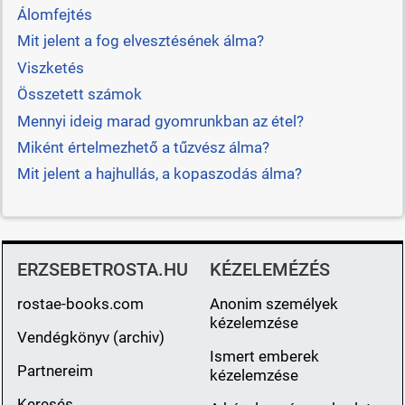
Álomfejtés
Mit jelent a fog elvesztésének álma?
Viszketés
Összetett számok
Mennyi ideig marad gyomrunkban az étel?
Miként értelmezhető a tűzvész álma?
Mit jelent a hajhullás, a kopaszodás álma?
ERZSEBETROSTA.HU
KÉZELEMÉZÉS
rostae-books.com
Anonim személyek
kézelemzése
Vendégkönyv (archiv)
Ismert emberek
Partnereim
kézelemzése
Keresés