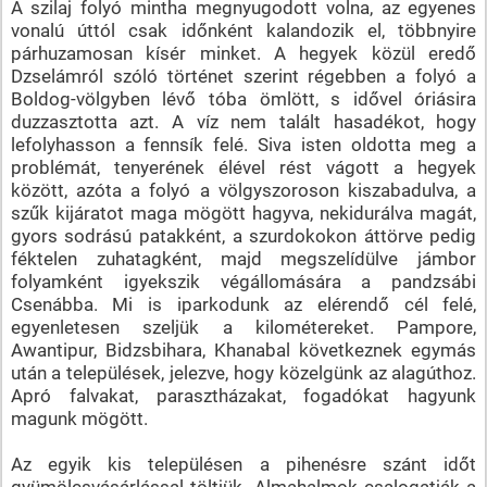
A szilaj folyó mintha megnyugodott volna, az egyenes
vonalú úttól csak időnként kalandozik el, többnyire
párhuzamosan kísér minket. A hegyek közül eredő
Dzselámról szóló történet szerint régebben a folyó a
Boldog-völgyben lévő tóba ömlött, s idővel óriásira
duzzasztotta azt. A víz nem talált hasadékot, hogy
lefolyhasson a fennsík felé. Siva isten oldotta meg a
problémát, tenyerének élével rést vágott a hegyek
között, azóta a folyó a völgyszoroson kiszabadulva, a
szűk kijáratot maga mögött hagyva, nekidurálva magát,
gyors sodrású patakként, a szurdokokon áttörve pedig
féktelen zuhatagként, majd megszelídülve jámbor
folyamként igyekszik végállomására a pandzsábi
Csenábba. Mi is iparkodunk az elérendő cél felé,
egyenletesen szeljük a kilométereket. Pampore,
Awantipur, Bidzsbihara, Khanabal következnek egymás
után a települések, jelezve, hogy közelgünk az alagúthoz.
Apró falvakat, parasztházakat, fogadókat hagyunk
magunk mögött.
Az egyik kis településen a pihenésre szánt időt
gyümölcsvásárlással töltjük. Almahalmok csalogatják a