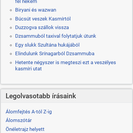
fel nekem
Biryani és wazwan
Búcsút veszek Kasmírtól
Duzzogva szállok vissza
Dzsammuból taxival folytatjuk útunk
Egy slukk Szultána hukájából
Elindulunk Srínagarból Dzsammuba
Hetente négyszer is megteszi ezt a veszélyes
kasmíri utat
Legolvasotabb írásaink
Álomfejtés A-tól Z-ig
Álomszótár
Önéletrajz helyett