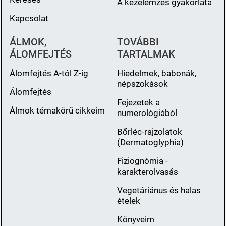
A kézelemzés gyakorlata
Kapcsolat
ÁLMOK,
TOVÁBBI
ÁLOMFEJTÉS
TARTALMAK
Álomfejtés A-tól Z-ig
Hiedelmek, babonák,
népszokások
Álomfejtés
Fejezetek a
Álmok témakörű cikkeim
numerológiából
Bőrléc-rajzolatok
(Dermatoglyphia)
Fiziognómia -
karakterolvasás
Vegetáriánus és halas
ételek
Könyveim