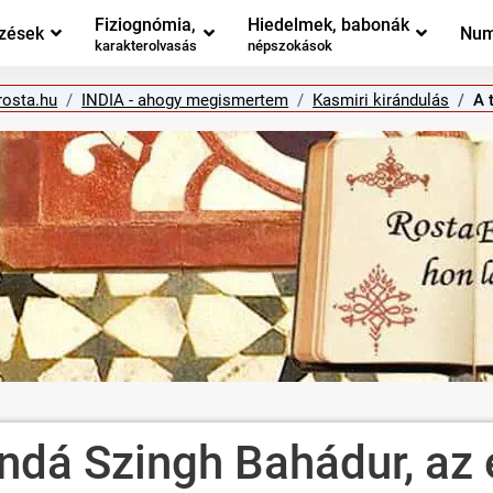
Fiziognómia,
Hiedelmek, babonák
zések
Num
karakterolvasás
népszokások
rosta.hu
INDIA - ahogy megismertem
Kasmiri kirándulás
A 
andá Szingh Bahádur, az 