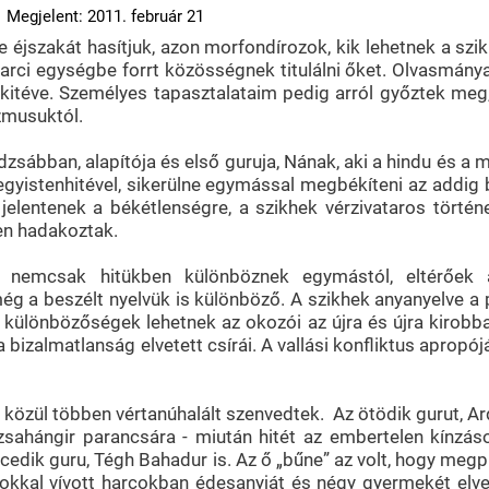
Megjelent: 2011. február 21
ete éjszakát hasítjuk, azon morfondírozok, kik lehetnek a s
harci egységbe forrt közösségnek titulálni őket. Olvasmán
kitéve. Személyes tapasztalataim pedig arról győztek meg, 
izmusuktól.
ndzsábban, alapítója és első guruja, Nának, aki a hindu és a
m egyistenhitével, sikerülne egymással megbékíteni az addi
jelentenek a békétlenségre, a szikhek vérzivataros történ
en hadakoztak.
, nemcsak hitükben különböznek egymástól, eltérőek 
g a beszélt nyelvük is különböző. A szikhek anyanyelve a pa
 különbözőségek lehetnek az okozói az újra és újra kirobba
 bizalmatlanság elvetett csírái. A vallási konfliktus aprop
k közül többen vértanúhalált szenvedtek. Az ötödik gurut, A
Dzsahángir parancsára - miután hitét az embertelen kínz
encedik guru, Tégh Bahadur is. Az ő „bűne” az volt, hogy m
mokkal vívott harcokban édesanyját és négy gyermekét elves