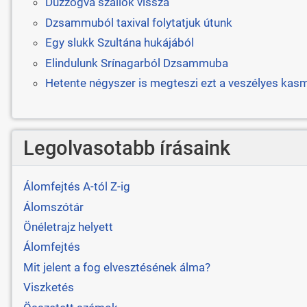
Duzzogva szállok vissza
Dzsammuból taxival folytatjuk útunk
Egy slukk Szultána hukájából
Elindulunk Srínagarból Dzsammuba
Hetente négyszer is megteszi ezt a veszélyes kasmí
Legolvasotabb írásaink
Álomfejtés A-tól Z-ig
Álomszótár
Önéletrajz helyett
Álomfejtés
Mit jelent a fog elvesztésének álma?
Viszketés