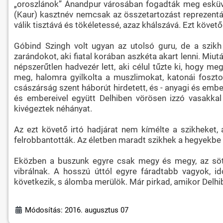
„oroszlánok” Ánandpur városában fogadták meg eskü
(Kaur) kasztnév nemcsak az összetartozást reprezentál
válik tisztává és tökéletessé, azaz khálszává. Ezt követ
Góbind Szingh volt ugyan az utolsó guru, de a szikh
zarándokot, aki fiatal korában aszkéta akart lenni. Miu
népszerűtlen hadvezér lett, aki célul tűzte ki, hogy 
meg, halomra gyilkolta a muszlimokat, katonái foszto
császárság szent háborút hirdetett, és - anyagi és emb
és embereivel együtt Delhiben vörösen izzó vasakkal 
kivégeztek néhányat.
Az ezt követő irtó hadjárat nem kímélte a szikheket, 
felrobbantották. Az életben maradt szikhek a hegyekbe
Eközben a buszunk egyre csak megy és megy, az söté
vibrálnak. A hosszú úttól egyre fáradtabb vagyok,
következik, s álomba merülök. Már pirkad, amikor Delhi
Módosítás: 2016. augusztus 07