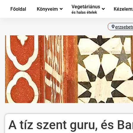
Vegetáriánus
Főoldal
Könyveim
Kézelem
és halas ételek
erzsebet
A tíz szent guru, és B