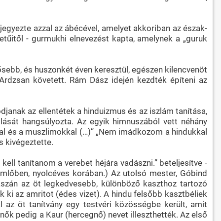
ejegyezte azzal az ábécével, amelyet akkoriban az észak-
etűitől - gurmukhi elnevezést kapta, amelynek a „guruk
dősebb, és huszonkét éven keresztül, egészen kilencvenöt
, Ardzsan követett. Rám Dász idején kezdték építeni az
janak az ellentétek a hinduizmus és az iszlám tanítása,
llását hangsúlyozta. Az egyik himnuszából vett néhány
kkal és a muszlimokkal (…)” „Nem imádkozom a hindukkal
 kivégeztette.
ell tanítanom a verebet héjára vadászni.” beteljesítve -
imlőben, nyolcéves korában.) Az utolsó mester, Góbind
vaszán az öt legkedvesebb, különböző kaszthoz tartozó
ki az amritot (édes vizet). A hindu felsőbb kasztbéliek
 az öt tanítvány egy testvéri közösségbe került, amit
 nők pedig a Kaur (hercegnő) nevet illeszthették. Az első