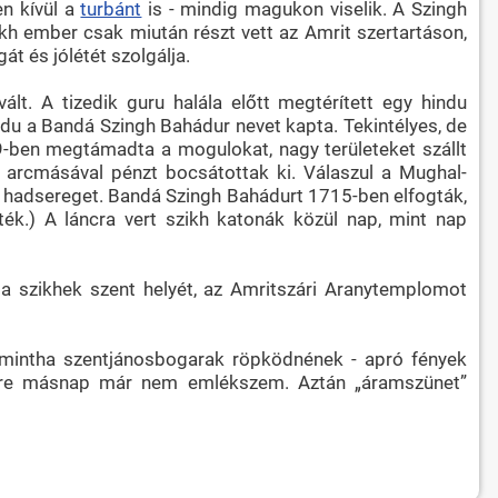
en kívül a
turbánt
is - mindig magukon viselik. A Szingh
kh ember csak miután részt vett az Amrit szertartáson,
át és jólétét szolgálja.
t. A tizedik guru halála előtt megtérített egy hindu
indu a Bandá Szingh Bahádur nevet kapta. Tekintélyes, de
09-ben megtámadta a mogulokat, nagy területeket szállt
k arcmásával pénzt bocsátottak ki. Válaszul a Mughal-
kh hadsereget. Bandá Szingh Bahádurt 1715-ben elfogták,
ték.) A láncra vert szikh katonák közül nap, mint nap
, a szikhek szent helyét, az Amritszári Aranytemplomot
 mintha szentjánosbogarak röpködnének - apró fények
zekre másnap már nem emlékszem. Aztán „áramszünet”