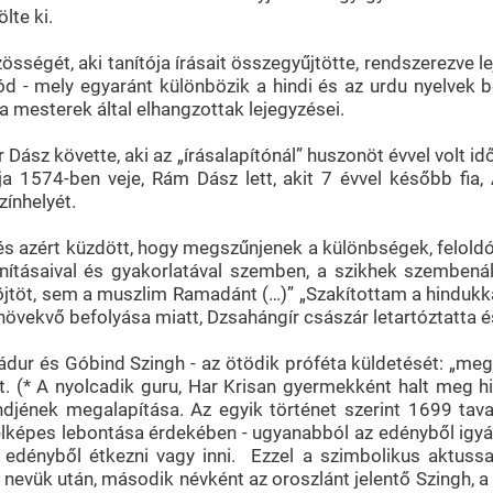
lte ki.
össégét, aki tanítója írásait összegyűjtötte, rendszerezve l
ód - mely egyaránt különbözik a hindi és az urdu nyelvek b
 a mesterek által elhangzottak lejegyzései.
ász követte, aki az „írásalapítónál” huszonöt évvel volt i
ja 1574-ben veje, Rám Dász lett, akit 7 évvel később fia
zínhelyét.
s azért küzdött, hogy megszűnjenek a különbségek, feloldód
tanításaival és gyakorlatával szemben, a szikhek szembená
böjtöt, sem a muszlim Ramadánt (…)” „Szakítottam a hindu
vekvő befolyása miatt, Dzsahángír császár letartóztatta és
ur és Góbind Szingh - az ötödik próféta küldetését: „meg k
t. (* A nyolcadik guru, Har Krisan gyermekként halt meg h
endjének megalapítása. Az egyik történet szerint 1699 ta
lképes lebontása érdekében - ugyanabból az edényből igyák 
 edényből étkezni vagy inni. Ezzel a szimbolikus aktussal
ai nevük után, második névként az oroszlánt jelentő Szingh, a