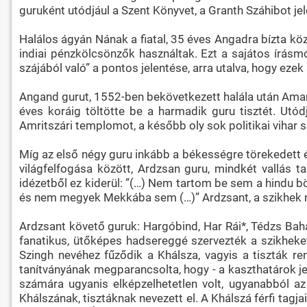
guruként utódjául a Szent Könyvet, a Granth Száhibot jelö
Halálos ágyán Nának a fiatal, 35 éves Angadra bízta köz
indiai pénzkölcsönzők használtak. Ezt a sajátos írásm
szájából való” a pontos jelentése, arra utalva, hogy ezek
Angand gurut, 1552-ben bekövetkezett halála után Amar D
éves koráig töltötte be a harmadik guru tisztét. Utód
Amritszári templomot, a később oly sok politikai vihar s
Míg az első négy guru inkább a békességre törekedett é
világfelfogása között, Ardzsan guru, mindkét vallás 
idézetből ez kiderül: ”(…) Nem tartom be sem a hindu 
és nem megyek Mekkába sem (…)” Ardzsant, a szikhek nö
Ardzsant követő guruk: Hargóbind, Har Rái*, Tédzs Bahád
fanatikus, ütőképes hadsereggé szervezték a szikheke
Szingh nevéhez fűződik a Khálsza, vagyis a tiszták r
tanítványának megparancsolta, hogy - a kaszthatárok je
számára ugyanis elképzelhetetlen volt, ugyanabból az
Khálszának, tisztáknak nevezett el. A Khálszá férfi tagj