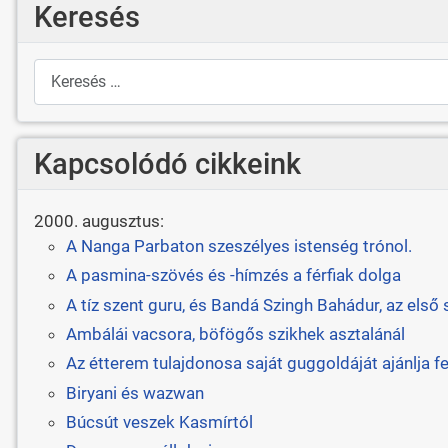
Keresés
Keresés
Kapcsolódó cikkeink
2000. augusztus:
A Nanga Parbaton szeszélyes istenség trónol.
A pasmina-szövés és -hímzés a férfiak dolga
A tíz szent guru, és Bandá Szingh Bahádur, az első 
Ambálái vacsora, böfögős szikhek asztalánál
Az étterem tulajdonosa saját guggoldáját ajánlja f
Biryani és wazwan
Búcsút veszek Kasmírtól