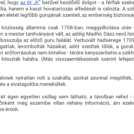
vel, hogy
az öt „K”
betűvel kezdődő dolgot - a férfiak ezek
ta, hanem a kaszt hovatartozás elfedését is célozta. A szi
ően életét legfőbb gurujának szenteli, az emberiség biztonság
 közösség állammá csak 1708-ban, meggyilkolása után vál
tán a mester tanítványává vált, az addig Madhó Dász nevű h
megbosszulja az előző guru halálát. Verbuvált hadserege 17
gattak, lerombolták házaikat, adót szedtek tőlük, a guru
eri erőforrásokat nem kímélve - térdre kényszerítette a szi
kínozták halálra. (Más visszaemlékezések szerint lefejez
akinek nyíratlan volt a szakálla, azokat azonnal megölték
 és a sivatagokba menekültek.
t égen egyetlen csillag sem látható, a távolban néhol -
 időnként még eszembe villan néhány információ, ám e
be érünk.