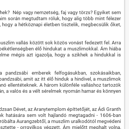
zikhek? Nép vagy nemzetség, faj vagy törzs? Egyiket sem
yaim során megtudtam róluk, hogy alig több mint félezer
hogy a hétköznapi életben tisztelik, megbecsülik őket,
 muszlim vallás között sok közös vonást fedezett fel. Arra
g békétlenségben élő hindukat a muszlimokkal. Ám hiába
elme mégis azt igazolja, hogy a szikhek a hindukkal is
a pandzsábi emberek felfogásukban, szokásaikban,
ndzsábi, amit az itt élő hinduk a hindivel, a muszlimok
nó ellentéteknek. A három különféle valláshoz tartozók
óján, a valós és a vélt sérelmek nyomán hamar és könnyen
rdzsan Dévet, az Aranytemplom építtetőjét, az Ádi Granth
ások hatására sem volt hajlandó megtagadni - 1606-ban
egpróbálta Aurangzebtől, a muszlim uralkodótól megvédeni
ztette - orrgyilkos végzett. Ám mielőtt meghalt volna,