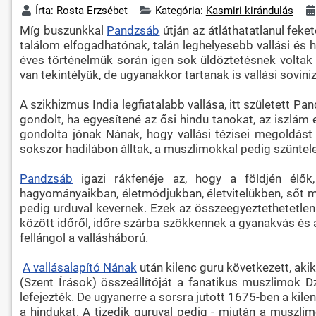
Írta:
Rosta Erzsébet
Kategória:
Kasmiri kirándulás
Míg buszunkkal
Pandzsáb
útján az átláthatatlanul fek
találom elfogadhatónak, talán leghelyesebb vallási és 
éves történelmük során igen sok üldöztetésnek voltak 
van tekintélyük, de ugyanakkor tartanak is vallási sovin
A szikhizmus India legfiatalabb vallása, itt született Pa
gondolt, ha egyesítené az ősi hindu tanokat, az iszlá
gondolta jónak Nának, hogy vallási tézisei megoldást 
sokszor hadilábon álltak, a muszlimokkal pedig szüntel
Pandzsáb
igazi rákfenéje az, hogy a földjén élők
hagyományaikban, életmódjukban, életvitelükben, sőt mé
pedig urduval kevernek. Ezek az összeegyeztethetetlen
között időről, időre szárba szökkennek a gyanakvás és a
fellángol a vallásháború.
A vallásalapító Nának
után kilenc guru következett, aki
(Szent Írások) összeállítóját a fanatikus muszlimok 
lefejezték. De ugyanerre a sorsra jutott 1675-ben a kil
a hindukat. A tizedik guruval pedig - miután a muszli