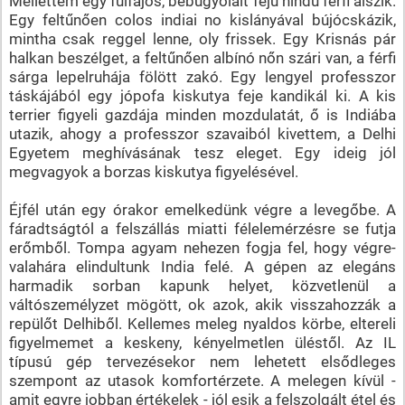
Mellettem egy fülfájós, bebugyolált fejű hindu férfi alszik.
Egy feltűnően colos indiai no kislányával bújócskázik,
mintha csak reggel lenne, oly frissek. Egy Krisnás pár
halkan beszélget, a feltűnően albínó nőn szári van, a férfi
sárga lepelruhája fölött zakó. Egy lengyel professzor
táskájából egy jópofa kiskutya feje kandikál ki. A kis
terrier figyeli gazdája minden mozdulatát, ő is Indiába
utazik, ahogy a professzor szavaiból kivettem, a Delhi
Egyetem meghívásának tesz eleget. Egy ideig jól
megvagyok a borzas kiskutya figyelésével.
Éjfél után egy órakor emelkedünk végre a levegőbe. A
fáradtságtól a felszállás miatti félelemérzésre se futja
erőmből. Tompa agyam nehezen fogja fel, hogy végre-
valahára elindultunk India felé. A gépen az elegáns
harmadik sorban kapunk helyet, közvetlenül a
váltószemélyzet mögött, ok azok, akik visszahozzák a
repülőt Delhiből. Kellemes meleg nyaldos körbe, eltereli
figyelmemet a keskeny, kényelmetlen üléstől. Az IL
típusú gép tervezésekor nem lehetett elsődleges
szempont az utasok komfortérzete. A melegen kívül -
amit egyre jobban értékelek - jól esik a felszolgált étel és