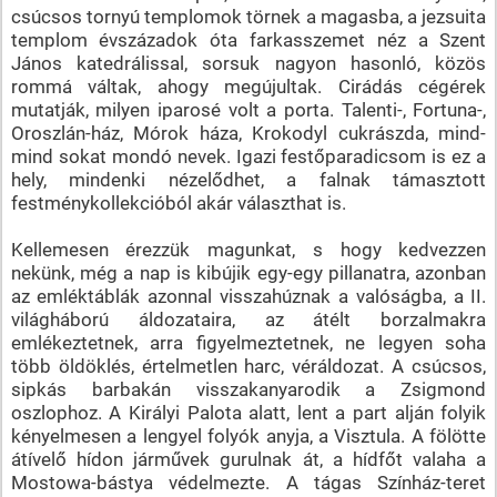
csúcsos tornyú templomok törnek a magasba, a jezsuita
templom évszázadok óta farkasszemet néz a Szent
János katedrálissal, sorsuk nagyon hasonló, közös
rommá váltak, ahogy megújultak. Cirádás cégérek
mutatják, milyen iparosé volt a porta. Talenti-, Fortuna-,
Oroszlán-ház, Mórok háza, Krokodyl cukrászda, mind-
mind sokat mondó nevek. Igazi festőparadicsom is ez a
hely, mindenki nézelődhet, a falnak támasztott
festménykollekcióból akár választhat is.
Kellemesen érezzük magunkat, s hogy kedvezzen
nekünk, még a nap is kibújik egy-egy pillanatra, azonban
az emléktáblák azonnal visszahúznak a valóságba, a II.
világháború áldozataira, az átélt borzalmakra
emlékeztetnek, arra figyelmeztetnek, ne legyen soha
több öldöklés, értelmetlen harc, véráldozat. A csúcsos,
sipkás barbakán visszakanyarodik a Zsigmond
oszlophoz. A Királyi Palota alatt, lent a part alján folyik
kényelmesen a lengyel folyók anyja, a Visztula. A fölötte
átívelő hídon járművek gurulnak át, a hídfőt valaha a
Mostowa-bástya védelmezte. A tágas Színház-teret