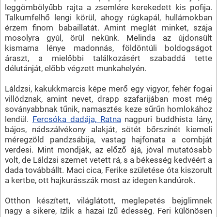
leggömbölyűbb rajta a zsemlére kerekedett kis pofija.
Talkumfelhő lengi körül, ahogy rúgkapál, hullámokban
érzem finom babaillatát. Amint meglát minket, szája
mosolyra gyúl, örül nekünk. Melinda az újdonsült
kismama lénye madonnás, földöntúli boldogságot
áraszt, a mielőbbi találkozásért szabaddá tette
délutánját, előbb végzett munkahelyén.
Láldzsi, kakukkmarcis képe merő egy vigyor, fehér fogai
villódznak, amint nevet, drapp szafarijában most még
soványabbnak tűnik, namasztés keze sűrűn homlokához
lendül.
Fercsóka dadája, Ratna
nagpuri buddhista lány,
bájos, nádszálvékony alakját, sötét bőrszínét kiemeli
méregzöld pandzsábija, vastag hajfonata a combját
verdesi. Mint mondják, az előző ájá, jóval mutatósabb
volt, de Láldzsi szemet vetett rá, s a békesség kedvéért a
dada továbbállt. Maci cica, Ferike születése óta kiszorult
a kertbe, ott hajkurásszák most az idegen kandúrok.
Otthon készített, világlátott, meglepetés bejglimnek
nagy a sikere, ízlik a hazai ízű édesség. Feri különösen