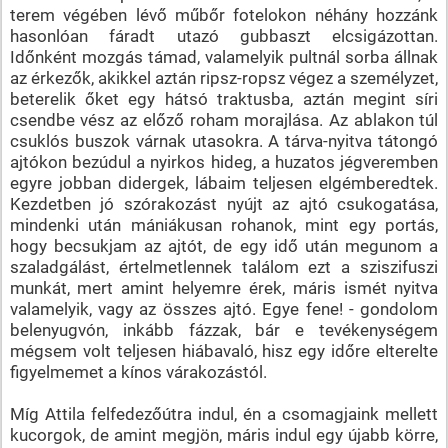
terem végében lévő műbőr fotelokon néhány hozzánk
hasonlóan fáradt utazó gubbaszt elcsigázottan.
Időnként mozgás támad, valamelyik pultnál sorba állnak
az érkezők, akikkel aztán ripsz-ropsz végez a személyzet,
beterelik őket egy hátsó traktusba, aztán megint síri
csendbe vész az előző roham morajlása. Az ablakon túl
csuklós buszok várnak utasokra. A tárva-nyitva tátongó
ajtókon bezúdul a nyirkos hideg, a huzatos jégveremben
egyre jobban didergek, lábaim teljesen elgémberedtek.
Kezdetben jó szórakozást nyújt az ajtó csukogatása,
mindenki után mániákusan rohanok, mint egy portás,
hogy becsukjam az ajtót, de egy idő után megunom a
szaladgálást, értelmetlennek találom ezt a sziszifuszi
munkát, mert amint helyemre érek, máris ismét nyitva
valamelyik, vagy az összes ajtó. Egye fene! - gondolom
belenyugvón, inkább fázzak, bár e tevékenységem
mégsem volt teljesen hiábavaló, hisz egy időre elterelte
figyelmemet a kínos várakozástól.
Míg Attila felfedezőútra indul, én a csomagjaink mellett
kucorgok, de amint megjön, máris indul egy újabb körre,