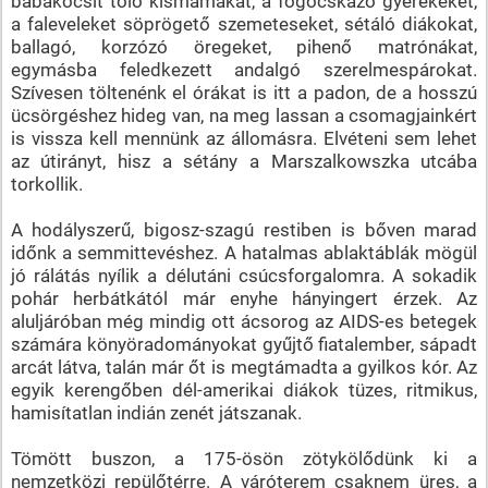
babakocsit toló kismamákat, a fogócskázó gyerekeket,
a faleveleket söprögető szemeteseket, sétáló diákokat,
ballagó, korzózó öregeket, pihenő matrónákat,
egymásba feledkezett andalgó szerelmespárokat.
Szívesen töltenénk el órákat is itt a padon, de a hosszú
ücsörgéshez hideg van, na meg lassan a csomagjainkért
is vissza kell mennünk az állomásra. Elvéteni sem lehet
az útirányt, hisz a sétány a Marszalkowszka utcába
torkollik.
A hodályszerű, bigosz-szagú restiben is bőven marad
időnk a semmittevéshez. A hatalmas ablaktáblák mögül
jó rálátás nyílik a délutáni csúcsforgalomra. A sokadik
pohár herbátkától már enyhe hányingert érzek. Az
aluljáróban még mindig ott ácsorog az AIDS-es betegek
számára könyöradományokat gyűjtő fiatalember, sápadt
arcát látva, talán már őt is megtámadta a gyilkos kór. Az
egyik kerengőben dél-amerikai diákok tüzes, ritmikus,
hamisítatlan indián zenét játszanak.
Tömött buszon, a 175-ösön zötykölődünk ki a
nemzetközi repülőtérre. A váróterem csaknem üres, a