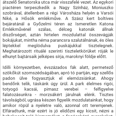
átszelő Senatorska utca már visszafelé vezet. Az egykori
piactéren terpeszkedik a Nagy Színház, Moniuszko
szobrával, átellenben a régi Városháza helyén a Varsói
Niké, a Hősök emlékműve. A Szász kert boltíves
bejáratánál a Győzelmi téren az Ismeretlen Katona
Emlékművénél szálas, délceg katonák állnak
díszőrséget, aztán hirtelen mozdulattal összevágják
bokájukat, mintha néma parancsra szalutálnának, és öles
léptekkel meglódulva puskájukkal tisztelegnek.
Meghatározott rituálé szerinti tiszteletkörüket róják le
elhunyt bajtársaik jelképes sírja, maroknyi földje előtt.
Idilli környezetben, évszázados fák alatt, permetező
szökőkút szomszédságában, apró tó partján, egy szellős
padon ülve fogyasztjuk el elemózsiánkat. Ahogy
bendőnk telik, táskánk úgy ürül. A park élelmes rigói,
totyogó kacsái, pimasz verebei – felfigyelve
falatozásunkra - morzsákért járulnak elénk. Tisztes
távolságból, ugrása készen figyelik mozdulatainkat, hogy
amikor röpül a nyeletre való, azonnal ott teremjenek.
Elfáradtunk, már ezért is jó elidőzni egy kicsit, nézni a