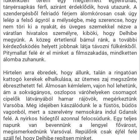
fülkénkben terem egy megtermett egyenruhás,
tányérsapkás férfi, aziránt érdeklődik, hová utazunk. A
szendergésből felriadó férjem álomkórosan csak úgy
lelép a felső ágyról a mélységbe, még szerencse, hogy
nem töri ki a nyakát, és üveges szemekkel nézve a
váratlan hivatalos személyre, kiböki, hogy Delhibe
megyünk. A közeg értetlenül bámul ránk, a további
kérdezősködés helyett jobbnak látja távozni fülkénkből.
Pitymallat felé ér el minket a filmszakadás, mindketten
álomba zuhanunk.
Hirtelen arra ébredek, hogy állunk, talán a ringatóan
kattogó kerekek elhalkulása, az ütemes zaj megszűnte
ébreszthetett fel. Álmosan kémlelem, vajon hol lehetünk,
ám a sokvágányos, oszlopos váróhelyeken csomagot
cipelők látványából hamar rájövök, megérkeztünk
Varsóba. Még idejében kászálódunk le a füstös, büdös
vagonból, mert a szerelvény nemsokára indul Gdansk
felé. A nyirkos hidegtől azonnal felocsúdunk. Egy teljes
napunk van bevennünk a lengyel fővárost,
megismerkednünk Varsóval. Repülőnk csak éjfél felé
száll fel, hogy Delhibe repítsen minket.