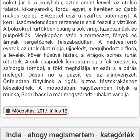
sokat jár ki a konyhába, aztán amint lenyeli az utolsó
falatot, kikanyarodik, fordul egyet, s kezében az újabb
mákos szelet. Élvezettel eszi a szaftos süteményt. A
kerti úszómedencében rezzenéstelenül feszül a víztükör.
A bokrokról fürtökben csüng a sok virág, lazacszínűek és
püspöklilák. Megkapóan szép a természet, fények és
árnyak kergetőznek felszabadultan. A nedves-forró
évszak az utolsókat rúgja, újjáéledt, megújhodott a flóra,
a levelek kövér húsúvá híztak, a virágok színes ruhát
öltöttek. A sok csapadék lemosta még a fák törzsét is,
színorgia tombol, a föld meghálálja az esőt s a párás
meleget. Dúsan no a pázsit és az aljnövényzet.
Önfeledten fütyülnek a rigók, biztos fészekrakáshoz
készülődnek. A mosodában nagyüzemben folyik a
munka, Badri bácsi a már megszáradt ruhákat vasalja.
Módosítás: 2017. július 12
India - ahogy megismertem - kategóriák