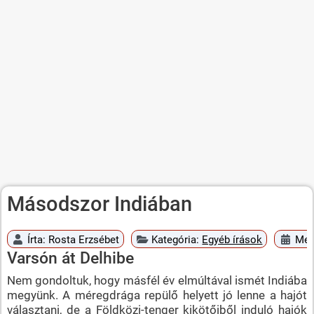
Másodszor Indiában
Írta:
Rosta Erzsébet
Kategória:
Egyéb írások
Megj
Varsón át Delhibe
Nem gondoltuk, hogy másfél év elmúltával ismét Indiába
megyünk. A méregdrága repülő helyett jó lenne a hajót
választani, de a Földközi-tenger kikötőiből induló hajók