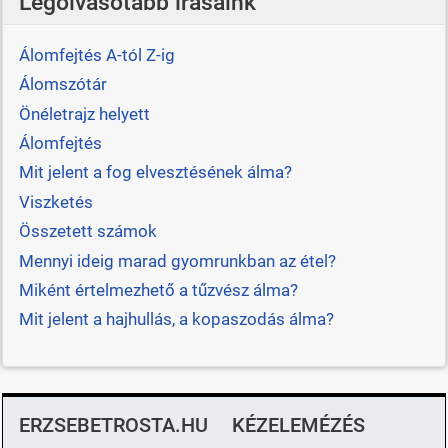
Legolvasotabb írásaink
Álomfejtés A-tól Z-ig
Álomszótár
Önéletrajz helyett
Álomfejtés
Mit jelent a fog elvesztésének álma?
Viszketés
Összetett számok
Mennyi ideig marad gyomrunkban az étel?
Miként értelmezhető a tűzvész álma?
Mit jelent a hajhullás, a kopaszodás álma?
ERZSEBETROSTA.HU
KÉZELEMÉZÉS