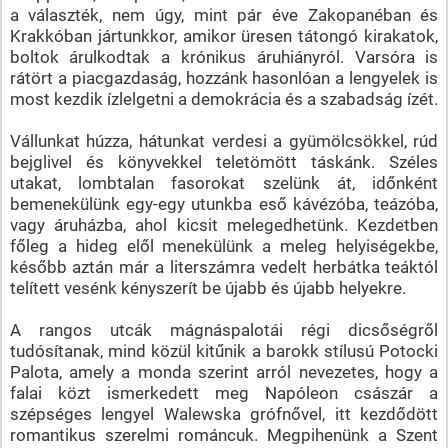
a választék, nem úgy, mint pár éve Zakopanéban és
Krakkóban jártunkkor, amikor üresen tátongó kirakatok,
boltok árulkodtak a krónikus áruhiányról. Varsóra is
rátört a piacgazdaság, hozzánk hasonlóan a lengyelek is
most kezdik ízlelgetni a demokrácia és a szabadság ízét.
Vállunkat húzza, hátunkat verdesi a gyümölcsökkel, rúd
bejglivel és könyvekkel teletömött táskánk. Széles
utakat, lombtalan fasorokat szelünk át, időnként
bemenekülünk egy-egy utunkba eső kávézóba, teázóba,
vagy áruházba, ahol kicsit melegedhetünk. Kezdetben
főleg a hideg elől menekülünk a meleg helyiségekbe,
később aztán már a literszámra vedelt herbátka teáktól
telített vesénk kényszerít be újabb és újabb helyekre.
A rangos utcák mágnáspalotái régi dicsőségről
tudósítanak, mind közül kitűnik a barokk stílusú Potocki
Palota, amely a monda szerint arról nevezetes, hogy a
falai közt ismerkedett meg Napóleon császár a
szépséges lengyel Walewska grófnővel, itt kezdődött
romantikus szerelmi románcuk. Megpihenünk a Szent