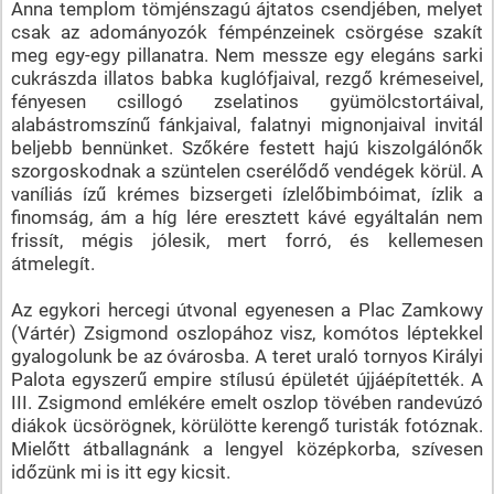
Anna templom tömjénszagú ájtatos csendjében, melyet
csak az adományozók fémpénzeinek csörgése szakít
meg egy-egy pillanatra. Nem messze egy elegáns sarki
cukrászda illatos babka kuglófjaival, rezgő krémeseivel,
fényesen csillogó zselatinos gyümölcstortáival,
alabástromszínű fánkjaival, falatnyi mignonjaival invitál
beljebb bennünket. Szőkére festett hajú kiszolgálónők
szorgoskodnak a szüntelen cserélődő vendégek körül. A
vaníliás ízű krémes bizsergeti ízlelőbimbóimat, ízlik a
finomság, ám a híg lére eresztett kávé egyáltalán nem
frissít, mégis jólesik, mert forró, és kellemesen
átmelegít.
Az egykori hercegi útvonal egyenesen a Plac Zamkowy
(Vártér) Zsigmond oszlopához visz, komótos léptekkel
gyalogolunk be az óvárosba. A teret uraló tornyos Királyi
Palota egyszerű empire stílusú épületét újjáépítették. A
III. Zsigmond emlékére emelt oszlop tövében randevúzó
diákok ücsörögnek, körülötte kerengő turisták fotóznak.
Mielőtt átballagnánk a lengyel középkorba, szívesen
időzünk mi is itt egy kicsit.