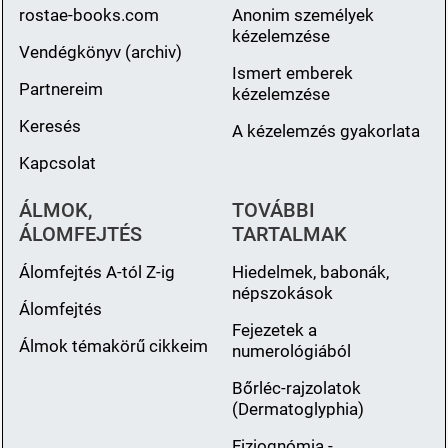
rostae-books.com
Anonim személyek
kézelemzése
Vendégkönyv (archiv)
Ismert emberek
Partnereim
kézelemzése
Keresés
A kézelemzés gyakorlata
Kapcsolat
ÁLMOK,
TOVÁBBI
ÁLOMFEJTÉS
TARTALMAK
Álomfejtés A-tól Z-ig
Hiedelmek, babonák,
népszokások
Álomfejtés
Fejezetek a
Álmok témakörű cikkeim
numerológiából
Bőrléc-rajzolatok
(Dermatoglyphia)
Fiziognómia -