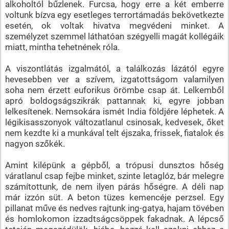
alkoholtól bűzlenek. Furcsa, hogy erre a két emberre
voltunk bízva egy esetleges terrortámadás bekövetkezte
esetén, ok voltak hivatva megvédeni minket. A
személyzet szemmel láthatóan szégyelli magát kollégáik
miatt, mintha tehetnének róla.
A viszontlátás izgalmától, a találkozás lázától egyre
hevesebben ver a szívem, izgatottságom valamilyen
soha nem érzett euforikus örömbe csap át. Lelkemből
apró boldogságszikrák pattannak ki, egyre jobban
lelkesítenek. Nemsokára ismét India földjére léphetek. A
légikisasszonyok változatlanul csinosak, kedvesek, őket
nem kezdte ki a munkával telt éjszaka, frissek, fiatalok és
nagyon szőkék.
Amint kilépünk a gépből, a trópusi dunsztos hőség
váratlanul csap fejbe minket, szinte letaglóz, bár melegre
számítottunk, de nem ilyen párás hőségre. A déli nap
már izzón süt. A beton tüzes kemencéje perzsel. Egy
pillanat műve és nedves rajtunk ing-gatya, hajam tövében
és homlokomon izzadtságcsöppek fakadnak. A lépcső