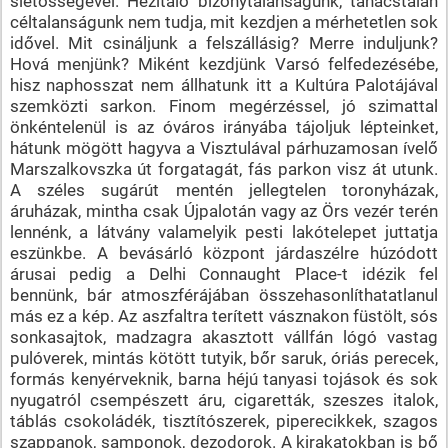
sietősségével. Hezitáló bizonytalanságunk, tanácstalan
céltalanságunk nem tudja, mit kezdjen a mérhetetlen sok
idővel. Mit csináljunk a felszállásig? Merre induljunk?
Hová menjünk? Miként kezdjünk Varsó felfedezésébe,
hisz naphosszat nem állhatunk itt a Kultúra Palotájával
szemközti sarkon. Finom megérzéssel, jó szimattal
önkéntelenül is az óváros irányába tájoljuk lépteinket,
hátunk mögött hagyva a Visztulával párhuzamosan ívelő
Marszalkovszka út forgatagát, fás parkon visz át utunk.
A széles sugárút mentén jellegtelen toronyházak,
áruházak, mintha csak Újpalotán vagy az Örs vezér terén
lennénk, a látvány valamelyik pesti lakótelepet juttatja
eszünkbe. A bevásárló központ járdaszélre húzódott
árusai pedig a Delhi Connaught Place-t idézik fel
bennünk, bár atmoszférájában összehasonlíthatatlanul
más ez a kép. Az aszfaltra terített vásznakon füstölt, sós
sonkasajtok, madzagra akasztott vállfán lógó vastag
pulóverek, mintás kötött tutyik, bőr saruk, óriás perecek,
formás kenyérveknik, barna héjú tanyasi tojások és sok
nyugatról csempészett áru, cigaretták, szeszes italok,
táblás csokoládék, tisztítószerek, piperecikkek, szagos
szappanok, samponok, dezodorok. A kirakatokban is bő