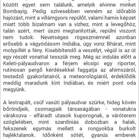
között egyet sem találunk, amelyik elvinne minket
Bombayig. Pedig szívesebben venném az időrabló
hajózást, mint a villámgyors repülőt, valami hamis képzet
miatt több bizalmam van a vízhez, mint a levegőhöz,
talán azért, mert úszni megtanítottak, repülni viszont
nem tudok. Nevetséges rögeszmémnél azonban
erősebb a vágyódásom Indiába, úgy vonz Bhárat, mint
molypillét a fény. Kisebbítendő a veszélyt, végül is az út
egy részét vonattal tesszük meg. Még az indulás előtt a
Keleti-pályaudvaron a férjem elcsípi egy riporter,
rutinosan pergő kérdésekkel faggatja az ahimszáról,
testedző gyakorlatairól, a meteorológiáról, érdeklődik
meddig maradunk kint Indiában, és miért pont oda
megyünk.
A lestrapált, csúf vasúti pályaudvar szürke, hideg kövén
bőröndjeik, csomagjaik társaságában - vonatukra
várakozva - elfáradt utasok kuporognak, a váróterem
szögletében, mint szardíniás dobozban a halak,
fekszenek egymás mellett a rongyokba burkolt
hajléktalanok. Időnként sötét, gyanús emberek