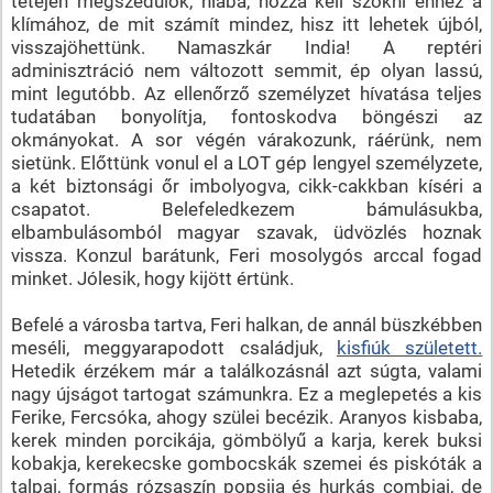
tetején megszédülök, hiába, hozzá kell szokni ehhez a
klímához, de mit számít mindez, hisz itt lehetek újból,
visszajöhettünk. Namaszkár India! A reptéri
adminisztráció nem változott semmit, ép olyan lassú,
mint legutóbb. Az ellenőrző személyzet hívatása teljes
tudatában bonyolítja, fontoskodva böngészi az
okmányokat. A sor végén várakozunk, ráérünk, nem
sietünk. Előttünk vonul el a LOT gép lengyel személyzete,
a két biztonsági őr imbolyogva, cikk-cakkban kíséri a
csapatot. Belefeledkezem bámulásukba,
elbambulásomból magyar szavak, üdvözlés hoznak
vissza. Konzul barátunk, Feri mosolygós arccal fogad
minket. Jólesik, hogy kijött értünk.
Befelé a városba tartva, Feri halkan, de annál büszkébben
meséli, meggyarapodott családjuk,
kisfiúk született.
Hetedik érzékem már a találkozásnál azt súgta, valami
nagy újságot tartogat számunkra. Ez a meglepetés a kis
Ferike, Fercsóka, ahogy szülei becézik. Aranyos kisbaba,
kerek minden porcikája, gömbölyű a karja, kerek buksi
kobakja, kerekecske gombocskák szemei és piskóták a
talpai, formás rózsaszín popsija és hurkás combjai, de