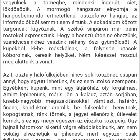
vegyülnek a tömegbe, mindenki ingerült, siet,
lökdösődik. A mormogó hangzavar elnyomja a
hangosbemondó érthetetlenül összefolyó hangját, az
információkból semmit sem értünk. A sokadalom között
targoncák kígyóznak. A szélső sínpáron már benn
rostokol expresszünk. Hogy a hosszú úton ne éhezzünk,
szendvicseinkhez veszünk néhány őszi gyümölcsöt. A
kupékból ki-be mászkálnak, a folyosón utasok
kóborolnak, keresik helyüket. Némi késéssel mozdul
meg alattunk a vonat.
Az I. osztály hálófülkéjében nincs sok köszönet, csupán
annyi, hogy együtt lehetünk, és ez sem utolsó szempont.
Egyébként kupénk, mint egy átjáróház, oly forgalmas.
Amint lepihenünk, máris jön a kalauz, aztán sorjában,
kisebb-nagyobb megszakításokkal vámtiszt, határőr,
finánc, konduktor, áramlik be fülkénkbe: benyitnak,
kopogtatnak, ránk törnek, a jegyet ellenőrzik, útlevelet
kérnek, s ez így megy egészen az éjszaka közepéig. Úgy
hajnali háromkor sikerül végre elbóbiskolnunk, ám nem
sokáig élvezhetjük a pihenést, mert egyszer csak