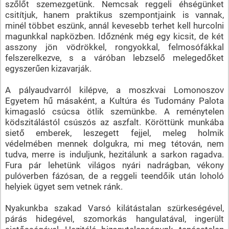
szőlőt szemezgetünk. Nemcsak reggeli éhségünket
csitítjuk, hanem praktikus szempontjaink is vannak,
minél többet eszünk, annál kevesebb terhet kell hurcolni
magunkkal napközben. Időznénk még egy kicsit, de két
asszony jön vödrökkel, rongyokkal, felmosófákkal
felszerelkezve, s a váróban lebzselő melegedőket
egyszerűen kizavarják.
A pályaudvarról kilépve, a moszkvai Lomonoszov
Egyetem hű másaként, a Kultúra és Tudomány Palota
kimagasló csúcsa ötlik szemünkbe. A reménytelen
ködszitálástól csúszós az aszfalt. Köröttünk munkába
siető emberek, leszegett fejjel, meleg holmik
védelmében mennek dolgukra, mi meg tétován, nem
tudva, merre is induljunk, hezitálunk a sarkon ragadva.
Fura pár lehetünk világos nyári nadrágban, vékony
pulóverben fázósan, de a reggeli teendőik után loholó
helyiek ügyet sem vetnek ránk.
Nyakunkba szakad Varsó kilátástalan szürkeségével,
párás hidegével, szomorkás hangulatával, ingerült