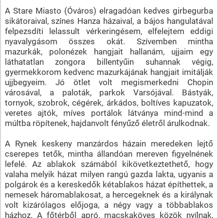
A Stare Miasto (Óváros) elragadóan kedves girbegurba
sikátoraival, színes Hanza házaival, a bájos hangulatával
felpezsdíti lelassult vérkeringésem, elfelejtem eddigi
nyavalygásom összes okát. Szívemben mintha
mazurkák, polonézek hangjait hallanám, ujjaim egy
láthatatlan zongora billentyűin suhannak végig,
gyermekkorom kedvenc mazurkájának hangjait imitálják
ujjbegyeim. Jó ötlet volt megismerkedni Chopin
városával, a paloták, parkok Varsójával. Bástyák,
tornyok, szobrok, cégérek, árkádos, boltíves kapuzatok,
veretes ajtók, míves portálok látványa mind-mind a
múltba röpítenek, hajdanvolt fényűző életről árulkodnak.
A Rynek keskeny manzárdos házain meredeken lejtő
cserepes tetők, mintha állandóan mereven figyelnének
lefelé. Az ablakok számából kikövetkeztethető, hogy
valaha melyik házat milyen rangú gazda lakta, ugyanis a
polgárok és a kereskedők kétablakos házat építhettek, a
nemesek háromablakosat, a hercegeknek és a királynak
volt kizárólagos előjoga, a négy vagy a többablakos
házhoz. A főtérből apró, macskaköves közök nyílnak,