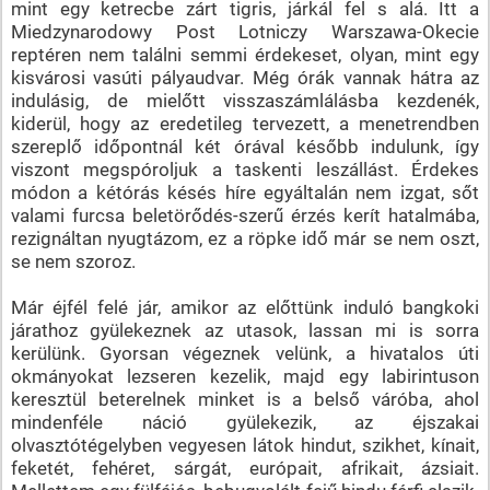
mint egy ketrecbe zárt tigris, járkál fel s alá. Itt a
Miedzynarodowy Post Lotniczy Warszawa-Okecie
reptéren nem találni semmi érdekeset, olyan, mint egy
kisvárosi vasúti pályaudvar. Még órák vannak hátra az
indulásig, de mielőtt visszaszámlálásba kezdenék,
kiderül, hogy az eredetileg tervezett, a menetrendben
szereplő időpontnál két órával később indulunk, így
viszont megspóroljuk a taskenti leszállást. Érdekes
módon a kétórás késés híre egyáltalán nem izgat, sőt
valami furcsa beletörődés-szerű érzés kerít hatalmába,
rezignáltan nyugtázom, ez a röpke idő már se nem oszt,
se nem szoroz.
Már éjfél felé jár, amikor az előttünk induló bangkoki
járathoz gyülekeznek az utasok, lassan mi is sorra
kerülünk. Gyorsan végeznek velünk, a hivatalos úti
okmányokat lezseren kezelik, majd egy labirintuson
keresztül beterelnek minket is a belső váróba, ahol
mindenféle náció gyülekezik, az éjszakai
olvasztótégelyben vegyesen látok hindut, szikhet, kínait,
feketét, fehéret, sárgát, európait, afrikait, ázsiait.