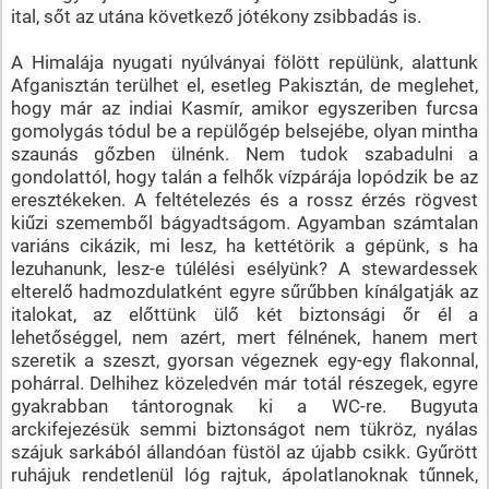
ital, sőt az utána következő jótékony zsibbadás is.
A Himalája nyugati nyúlványai fölött repülünk, alattunk
Afganisztán terülhet el, esetleg Pakisztán, de meglehet,
hogy már az indiai Kasmír, amikor egyszeriben furcsa
gomolygás tódul be a repülőgép belsejébe, olyan mintha
szaunás gőzben ülnénk. Nem tudok szabadulni a
gondolattól, hogy talán a felhők vízpárája lopódzik be az
eresztékeken. A feltételezés és a rossz érzés rögvest
kiűzi szememből bágyadtságom. Agyamban számtalan
variáns cikázik, mi lesz, ha kettétörik a gépünk, s ha
lezuhanunk, lesz-e túlélési esélyünk? A stewardessek
elterelő hadmozdulatként egyre sűrűbben kínálgatják az
italokat, az előttünk ülő két biztonsági őr él a
lehetőséggel, nem azért, mert félnének, hanem mert
szeretik a szeszt, gyorsan végeznek egy-egy flakonnal,
pohárral. Delhihez közeledvén már totál részegek, egyre
gyakrabban tántorognak ki a WC-re. Bugyuta
arckifejezésük semmi biztonságot nem tükröz, nyálas
szájuk sarkából állandóan füstöl az újabb csikk. Gyűrött
ruhájuk rendetlenül lóg rajtuk, ápolatlanoknak tűnnek,