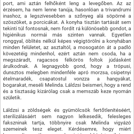
port, ami aztán felhőként leng a levegőben. Az az
érzésem, ha nem lenne tanúja, hasonlóan a trivandrumi
inashoz, a legszívesebben a szőnyeg alá söpörné a
szöszöket, a porcicákat. A konyha tisztán tartását sem
tekinti túl fontosnak, nem fordít rá különösebb gondot, a
higiénikus normái más szinten vannak. Egyetlen
ronggyal, öblítés nélkül képes végigtörölni a konyhában
minden felületet, az asztaltól, a mosogatón át a padló
kövezetéig mindenhol, ezért aztán nem csoda, ha a
megszáradt, ragacsos félkörös foltok júdásként
árulkodnak. A legnagyobb gond, hogy a trópusi,
dunsztos melegben mindenféle apró morzsa, csipetnyi
ételmaradék, csapatostul vonzza a hangyákat,
bogarakat, meséli Melinda. Láldzsi beismeri, hogy a rend
és a tisztaság kizárólag csak a memszáb keze nyomán
születik.
Láldzsi a zöldségek és gyümölcsök fertőtlenítéséért,
sterilizálásáért sem nagyon lelkesedik, felesleges
fakszninak tartja, többnyire csak Melinda vigyázó
szemeinek tesz eleget. Kérdésemre, hogy miért