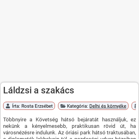
Láldzsi a szakács
Írta:
Rosta Erzsébet
Kategória:
Delhi és környéke
Többnyire a Követség hátsó bejáratát használjuk, ez
nekünk a kényelmesebb, praktikusan rövid út, ha
városnézésre indulunk. Az óriási park hátsó traktusában,
a diplomaták lakhelyein túl, a gazdasági udvar házaiban