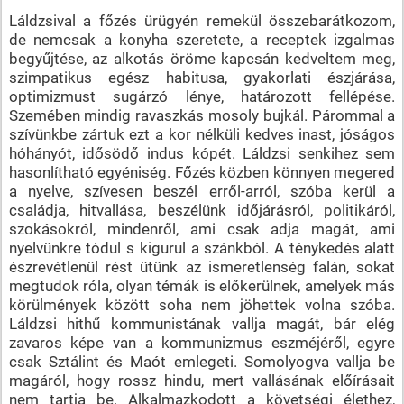
Láldzsival a főzés ürügyén remekül összebarátkozom,
de nemcsak a konyha szeretete, a receptek izgalmas
begyűjtése, az alkotás öröme kapcsán kedveltem meg,
szimpatikus egész habitusa, gyakorlati észjárása,
optimizmust sugárzó lénye, határozott fellépése.
Szemében mindig ravaszkás mosoly bujkál. Párommal a
szívünkbe zártuk ezt a kor nélküli kedves inast, jóságos
hóhányót, idősödő indus kópét. Láldzsi senkihez sem
hasonlítható egyéniség. Főzés közben könnyen megered
a nyelve, szívesen beszél erről-arról, szóba kerül a
családja, hitvallása, beszélünk időjárásról, politikáról,
szokásokról, mindenről, ami csak adja magát, ami
nyelvünkre tódul s kigurul a szánkból. A ténykedés alatt
észrevétlenül rést ütünk az ismeretlenség falán, sokat
megtudok róla, olyan témák is előkerülnek, amelyek más
körülmények között soha nem jöhettek volna szóba.
Láldzsi hithű kommunistának vallja magát, bár elég
zavaros képe van a kommunizmus eszméjéről, egyre
csak Sztálint és Maót emlegeti. Somolyogva vallja be
magáról, hogy rossz hindu, mert vallásának előírásait
nem tartja be. Alkalmazkodott a követségi élethez,