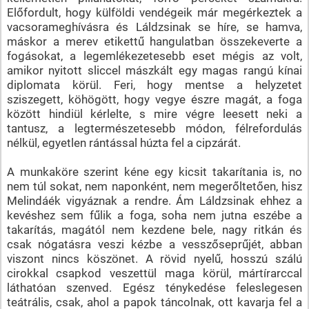
Előfordult, hogy külföldi vendégeik már megérkeztek a
vacsorameghívásra és Láldzsinak se híre, se hamva,
máskor a merev etikettű hangulatban összekeverte a
fogásokat, a legemlékezetesebb eset mégis az volt,
amikor nyitott sliccel mászkált egy magas rangú kínai
diplomata körül. Feri, hogy mentse a helyzetet
sziszegett, köhögött, hogy vegye észre magát, a foga
között hindiül kérlelte, s mire végre leesett neki a
tantusz, a legtermészetesebb módon, félrefordulás
nélkül, egyetlen rántással húzta fel a cipzárát.
A munkaköre szerint kéne egy kicsit takarítania is, no
nem túl sokat, nem naponként, nem megerőltetően, hisz
Melindáék vigyáznak a rendre. Ám Láldzsinak ehhez a
kevéshez sem fűlik a foga, soha nem jutna eszébe a
takarítás, magától nem kezdene bele, nagy ritkán és
csak nógatásra veszi kézbe a vesszőseprűjét, abban
viszont nincs köszönet. A rövid nyelű, hosszú szálú
cirokkal csapkod veszettül maga körül, mártírarccal
láthatóan szenved. Egész ténykedése feleslegesen
teátrális, csak, ahol a papok táncolnak, ott kavarja fel a