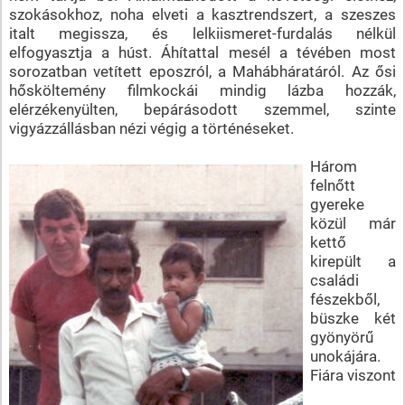
szokásokhoz, noha elveti a kasztrendszert, a szeszes
italt megissza, és lelkiismeret-furdalás nélkül
elfogyasztja a húst. Áhítattal mesél a tévében most
sorozatban vetített eposzról, a Mahábháratáról. Az ősi
hősköltemény filmkockái mindig lázba hozzák,
elérzékenyülten, bepárásodott szemmel, szinte
vigyázzállásban nézi végig a történéseket.
Három
felnőtt
gyereke
közül már
kettő
kirepült a
családi
fészekből,
büszke két
gyönyörű
unokájára.
Fiára viszont