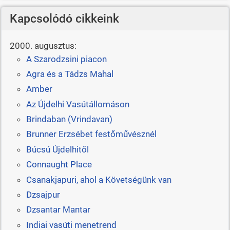
Kapcsolódó cikkeink
2000. augusztus:
A Szarodzsini piacon
Agra és a Tádzs Mahal
Amber
Az Újdelhi Vasútállomáson
Brindaban (Vrindavan)
Brunner Erzsébet festőművésznél
Búcsú Újdelhitől
Connaught Place
Csanakjapuri, ahol a Követségünk van
Dzsajpur
Dzsantar Mantar
Indiai vasúti menetrend