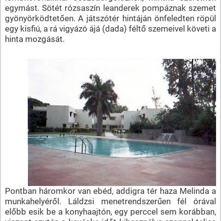
egymást. Sötét rózsaszín leanderek pompáznak szemet
gyönyörködtetően. A játszótér hintáján önfeledten röpül
egy kisfiú, a rá vigyázó ájá (dada) féltő szemeivel követi a
hinta mozgását.
Pontban háromkor van ebéd, addigra tér haza Melinda a
munkahelyéről. Láldzsi menetrendszerűen fél órával
előbb esik be a konyhaajtón, egy perccel sem korábban,