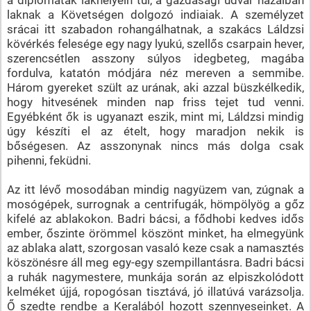
laknak a Követségen dolgozó indiaiak. A személyzet
srácai itt szabadon rohangálhatnak, a szakács Láldzsi
kövérkés felesége egy nagy lyukú, szellős csarpain hever,
szerencsétlen asszony súlyos idegbeteg, magába
fordulva, katatón módjára néz mereven a semmibe.
Három gyereket szült az urának, aki azzal büszkélkedik,
hogy hitvesének minden nap friss tejet tud venni.
Egyébként ők is ugyanazt eszik, mint mi, Láldzsi mindig
úgy készíti el az ételt, hogy maradjon nekik is
bőségesen. Az asszonynak nincs más dolga csak
pihenni, feküdni.
Az itt lévő mosodában mindig nagyüzem van, zúgnak a
mosógépek, surrognak a centrifugák, hömpölyög a gőz
kifelé az ablakokon. Badri bácsi, a fődhobi kedves idős
ember, őszinte örömmel köszönt minket, ha elmegyünk
az ablaka alatt, szorgosan vasaló keze csak a namasztés
köszönésre áll meg egy-egy szempillantásra. Badri bácsi
a ruhák nagymestere, munkája során az elpiszkolódott
kelméket újjá, ropogósan tisztává, jó illatúvá varázsolja.
Ő szedte rendbe a Keralából hozott szennyeseinket. A