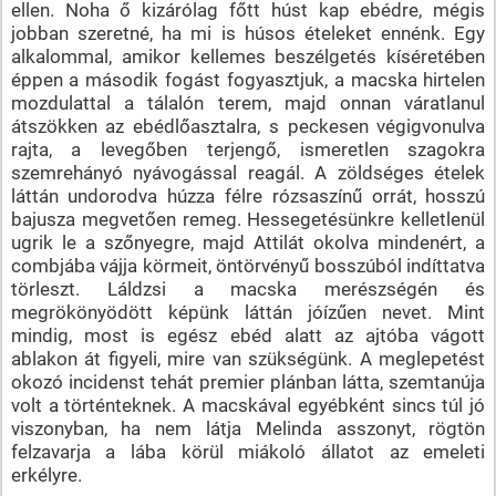
ellen. Noha ő kizárólag főtt húst kap ebédre, mégis
jobban szeretné, ha mi is húsos ételeket ennénk. Egy
alkalommal, amikor kellemes beszélgetés kíséretében
éppen a második fogást fogyasztjuk, a macska hirtelen
mozdulattal a tálalón terem, majd onnan váratlanul
átszökken az ebédlőasztalra, s peckesen végigvonulva
rajta, a levegőben terjengő, ismeretlen szagokra
szemrehányó nyávogással reagál. A zöldséges ételek
láttán undorodva húzza félre rózsaszínű orrát, hosszú
bajusza megvetően remeg. Hessegetésünkre kelletlenül
ugrik le a szőnyegre, majd Attilát okolva mindenért, a
combjába vájja körmeit, öntörvényű bosszúból indíttatva
törleszt. Láldzsi a macska merészségén és
megrökönyödött képünk láttán jóízűen nevet. Mint
mindig, most is egész ebéd alatt az ajtóba vágott
ablakon át figyeli, mire van szükségünk. A meglepetést
okozó incidenst tehát premier plánban látta, szemtanúja
volt a történteknek. A macskával egyébként sincs túl jó
viszonyban, ha nem látja Melinda asszonyt, rögtön
felzavarja a lába körül miákoló állatot az emeleti
erkélyre.