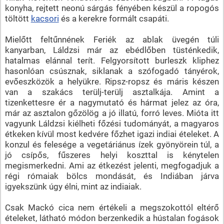
konyha, rejtett neonú sárgás fényében készül a ropogós
töltött
kacsori
és a kerekre formált csapáti.
Mielőtt feltűnnének Feriék az ablak üvegén túli
kanyarban, Láldzsi már az ebédlőben tüsténkedik,
hatalmas elánnal terít. Felgyorsított burleszk kliphez
hasonlóan csúsznak, siklanak a szófogadó tányérok,
evőeszközök a helyükre. Ripsz-ropsz és máris készen
van a szakács terülj-terülj asztalkája. Amint a
tizenkettesre ér a nagymutató és hármat jelez az óra,
már az asztalon gőzölög a jó illatú, forró leves. Mióta itt
vagyunk Láldzsi kiélheti főzési tudományát, a magyaros
étkeken kívül most kedvére főzhet igazi indiai ételeket. A
konzul és felesége a vegetáriánus ízek gyönyörein túl, a
jó csípős, fűszeres helyi koszttal is kénytelen
megismerkedni. Ami az étkezést jelenti, megfogadjuk a
régi rómaiak bölcs mondását, és Indiában járva
igyekszünk úgy élni, mint az indiaiak.
Csak Mackó cica nem értékeli a megszokottól eltérő
ételeket, látható módon berzenkedik a hústalan fogások