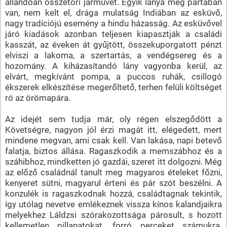
állandóan összetöri járművét. Egyik lánya még pártában
van, nem kelt el, drága mulatság Indiában az esküvő,
nagy tradíciójú esemény a hindu házasság. Az esküvővel
járó kiadások azonban teljesen kiapasztják a családi
kasszát, az éveken át gyűjtött, összekuporgatott pénzt
elviszi a lakoma, a szertartás, a vendégsereg és a
hozomány. A kiházasítandó lány vagyonba kerül, az
elvárt, megkívánt pompa, a puccos ruhák, csillogó
ékszerek elkészítése megerőltető, terhen felüli költséget
ró az örömapára.
Az idejét sem tudja már, oly régen elszegődött a
Követségre, nagyon jól érzi magát itt, elégedett, mert
mindene megvan, ami csak kell. Van lakása, napi betevő
falatja, biztos állása. Ragaszkodik a memszábhoz és a
száhibhoz, mindketten jó gazdái, szeret itt dolgozni. Még
az előző családnál tanult meg magyaros ételeket főzni,
kenyeret sütni, magyarul érteni és pár szót beszélni. A
konzulék is ragaszkodnak hozzá, családtagnak tekintik,
így utólag nevetve emlékeznek vissza kínos kalandjaikra
melyekhez Láldzsi szórakozottsága párosult, s hozott
kellemetlen pillanatokat, forró perceket számukra.