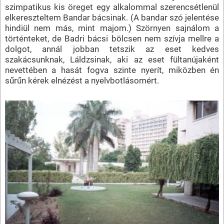
szimpatikus kis öreget egy alkalommal szerencsétlenül
elkereszteltem Bandar bácsinak. (A bandar szó jelentése
hindiül nem más, mint majom.) Szörnyen sajnálom a
történteket, de Badri bácsi bölcsen nem szívja mellre a
dolgot, annál jobban tetszik az eset kedves
szakácsunknak, Láldzsinak, aki az eset fültanújaként
nevettében a hasát fogva szinte nyerít, miközben én
sűrűn kérek elnézést a nyelvbotlásomért.