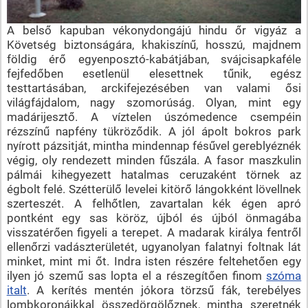
A belső kapuban vékonydongájú hindu őr vigyáz a
Követség biztonságára, khakiszínű, hosszú, majdnem
földig érő egyenposztó-kabátjában, svájcisapkaféle
fejfedőben esetlenül elesettnek tűnik, egész
testtartásában, arckifejezésében van valami ősi
világfájdalom, nagy szomorúság. Olyan, mint egy
madárijesztő. A víztelen úszómedence csempéin
rézszínű napfény tükröződik. A jól ápolt bokros park
nyírott pázsitját, mintha mindennap fésűvel gereblyéznék
végig, oly rendezett minden fűszála. A fasor maszkulin
pálmái kihegyezett hatalmas ceruzaként törnek az
égbolt felé. Szétterülő levelei kitörő lángokként lövellnek
szerteszét. A felhőtlen, zavartalan kék égen apró
pontként egy sas köröz, újból és újból önmagába
visszatérően figyeli a terepet. A madarak királya fentről
ellenőrzi vadászterületét, ugyanolyan falatnyi foltnak lát
minket, mint mi őt. Indra isten részére feltehetően egy
ilyen jó szemű sas lopta el a részegítően finom
szóma
italt
. A kerítés mentén jókora törzsű fák, terebélyes
lombkoronáikkal összedörgölőznek, mintha szeretnék