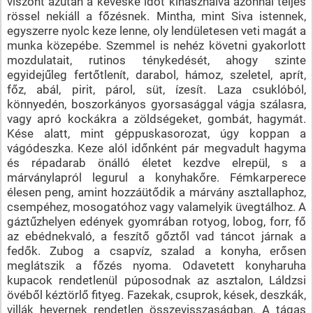
viszont azután a kevéske időt kihasználva azonnal teljes
rössel nekiáll a főzésnek. Mintha, mint Siva istennek,
egyszerre nyolc keze lenne, oly lendületesen veti magát a
munka közepébe. Szemmel is nehéz követni gyakorlott
mozdulatait, rutinos ténykedését, ahogy szinte
egyidejűleg fertőtlenít, darabol, hámoz, szeletel, aprít,
főz, abál, pirit, párol, süt, ízesít. Laza csuklóból,
könnyedén, boszorkányos gyorsasággal vágja szálasra,
vagy apró kockákra a zöldségeket, gombát, hagymát.
Kése alatt, mint géppuskasorozat, úgy koppan a
vágódeszka. Keze alól időnként pár megvadult hagyma
és répadarab önálló életet kezdve elrepül, s a
márványlapról legurul a konyhakőre. Fémkarperece
élesen peng, amint hozzáütődik a márvány asztallaphoz,
csempéhez, mosogatóhoz vagy valamelyik üvegtálhoz. A
gáztűzhelyen edények gyomrában rotyog, lobog, forr, fő
az ebédnekvaló, a feszítő gőztől vad táncot járnak a
fedők. Zubog a csapvíz, szalad a konyha, erősen
meglátszik a főzés nyoma. Odavetett konyharuha
kupacok rendetlenül púposodnak az asztalon, Láldzsi
övéből kéztörlő fityeg. Fazekak, csuprok, kések, deszkák,
villák hevernek rendetlen összevisszaságban. A tágas