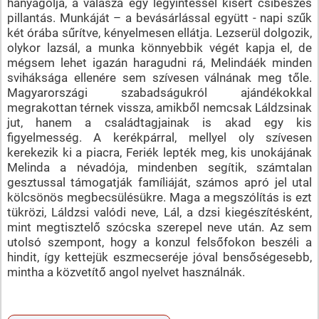
hanyagolja, a válasza egy legyintéssel kísért csibészes
pillantás. Munkáját – a bevásárlással együtt - napi szűk
két órába sűrítve, kényelmesen ellátja. Lezserül dolgozik,
olykor lazsál, a munka könnyebbik végét kapja el, de
mégsem lehet igazán haragudni rá, Melindáék minden
sviháksága ellenére sem szívesen válnának meg tőle.
Magyarországi szabadságukról ajándékokkal
megrakottan térnek vissza, amikből nemcsak Láldzsinak
jut, hanem a családtagjainak is akad egy kis
figyelmesség. A kerékpárral, mellyel oly szívesen
kerekezik ki a piacra, Feriék lepték meg, kis unokájának
Melinda a névadója, mindenben segítik, számtalan
gesztussal támogatják famíliáját, számos apró jel utal
kölcsönös megbecsülésükre. Maga a megszólítás is ezt
tükrözi, Láldzsi valódi neve, Lál, a dzsi kiegészítésként,
mint megtisztelő szócska szerepel neve után. Az sem
utolsó szempont, hogy a konzul felsőfokon beszéli a
hindit, így kettejük eszmecseréje jóval bensőségesebb,
mintha a közvetítő angol nyelvet használnák.